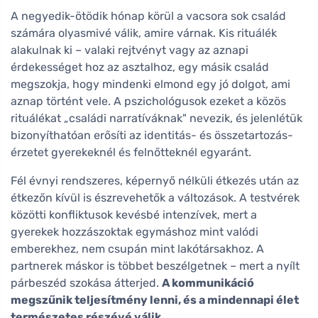
A negyedik-ötödik hónap körül a vacsora sok család
számára olyasmivé válik, amire várnak. Kis rituálék
alakulnak ki – valaki rejtvényt vagy az aznapi
érdekességet hoz az asztalhoz, egy másik család
megszokja, hogy mindenki elmond egy jó dolgot, ami
aznap történt vele. A pszichológusok ezeket a közös
rituálékat „családi narratíváknak" nevezik, és jelenlétük
bizonyíthatóan erősíti az identitás- és összetartozás-
érzetet gyerekeknél és felnőtteknél egyaránt.
Fél évnyi rendszeres, képernyő nélküli étkezés után az
étkezőn kívül is észrevehetők a változások. A testvérek
közötti konfliktusok kevésbé intenzívek, mert a
gyerekek hozzászoktak egymáshoz mint valódi
emberekhez, nem csupán mint lakótársakhoz. A
partnerek máskor is többet beszélgetnek – mert a nyílt
párbeszéd szokása átterjed.
A kommunikáció
megszűnik teljesítmény lenni, és a mindennapi élet
természetes részévé válik.