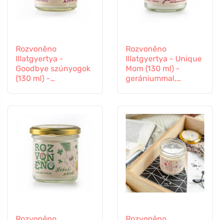
Rozvoněno
Rozvoněno
Illatgyertya -
Illatgyertya - Unique
Goodbye szúnyogok
Mom (130 ml) -
(130 ml) -
gerániummal,
levendulával és
naranccsal és
citromfűvel
pacsulival
Rozvoněno
Rozvoněno