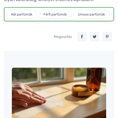
Női parfümök
Férfi parfümök
Unisex parfümök
L
Megosztás