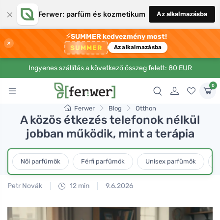
×
Ferwer: parfüm és kozmetikum
Az alkalmazásba
⚡
SUMMER kedvezmény most!
×
SUMMER
Az alkalmazásba
Ingyenes szállítás a következő összeg felett: 80 EUR
0
Ferwer
Blog
Otthon
A közös étkezés telefonok nélkül
jobban működik, mint a terápia
Női parfümök
Férfi parfümök
Unisex parfümök
L
Petr Novák
12 min
9.6.2026