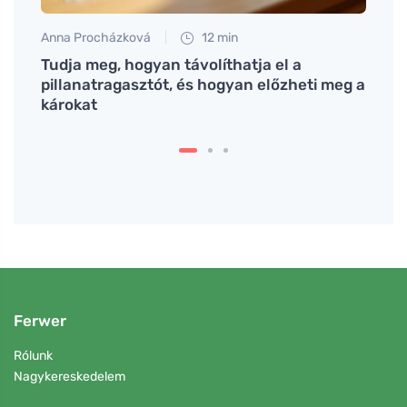
Anna Procházková
12 min
Petr N
Tudja meg, hogyan távolíthatja el a
# Fun
pillanatragasztót, és hogyan előzheti meg a
blokk
károkat
Ferwer
Rólunk
Nagykereskedelem