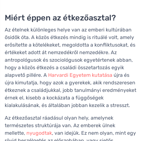
Miért éppen az étkezőasztal?
Az ételnek különleges helye van az emberi kultúrában
ősidők óta. A közös étkezés mindig is rituálé volt, amely
erősítette a kötelékeket, megoldotta a konfliktusokat, és
értékeket adott át nemzedékről nemzedékre. Az
antropológusok és szociológusok egyetértenek abban,
hogy a közös étkezés a családi összetartozás egyik
alapvető pillére. A
Harvardi Egyetem kutatása
újra és
újra kimutatja, hogy azok a gyerekek, akik rendszeresen
étkeznek a családjukkal, jobb tanulmányi eredményeket
érnek el, kisebb a kockázata a függőségek
kialakulásának, és általában jobban kezelik a stresszt.
Az étkezőasztal ráadásul olyan hely, amelynek
természetes struktúrája van. Az emberek ülnek
mellette,
nyugodtak
, van idejük. Ez nem olyan, mint egy
rövid beszélgetés az előszobában, vagy sietős