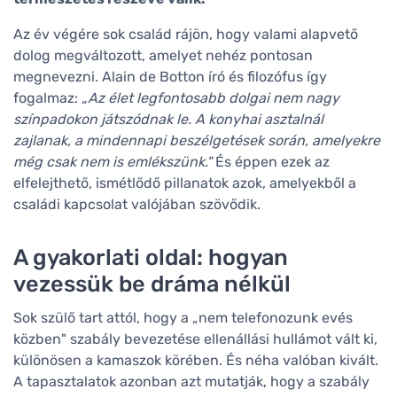
Az év végére sok család rájön, hogy valami alapvető
dolog megváltozott, amelyet nehéz pontosan
megnevezni. Alain de Botton író és filozófus így
fogalmaz:
„Az élet legfontosabb dolgai nem nagy
színpadokon játszódnak le. A konyhai asztalnál
zajlanak, a mindennapi beszélgetések során, amelyekre
még csak nem is emlékszünk."
És éppen ezek az
elfelejthető, ismétlődő pillanatok azok, amelyekből a
családi kapcsolat valójában szövődik.
A gyakorlati oldal: hogyan
vezessük be dráma nélkül
Sok szülő tart attól, hogy a „nem telefonozunk evés
közben" szabály bevezetése ellenállási hullámot vált ki,
különösen a kamaszok körében. És néha valóban kivált.
A tapasztalatok azonban azt mutatják, hogy a szabály