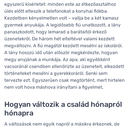
egyszerű kísérletet: minden este az étkezőasztalhoz
ülés előtt elteszik a telefonokat a konyhai fiókba.
Kezdetben kényelmetlen volt – vallja be a két kamasz
gyermek anyukája. A legidősebb fiú unatkozott, a lány
panaszkodott, hogy lemarad a barátaitól érkező
üzenetekről. De három hét elteltével valami kezdett
megváltozni. A fiú magától kezdett mesélni az iskoláról.
A lány hosszú idő után először megkérdezte, hogyan
megy anyjának a munkája. Az apa, aki egyébként
vacsoránál csendben ellenőrizte az üzeneteit, elkezdett
történeteket mesélni a gyerekkoráról. Senki sem
tervezte ezt. Egyszerűen csak megtörtént, mert hirtelen
nem volt hova máshova irányítani a figyelmet.
Hogyan változik a család hónapról
hónapra
A változások nem egyik napról a másikra érkeznek, de