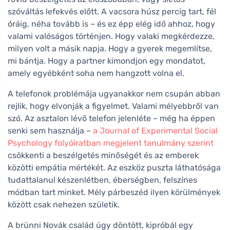
szóváltás lefekvés előtt. A vacsora húsz percig tart, fél
óráig, néha tovább is – és ez épp elég idő ahhoz, hogy
valami valóságos történjen. Hogy valaki megkérdezze,
milyen volt a másik napja. Hogy a gyerek megemlítse,
mi bántja. Hogy a partner kimondjon egy mondatot,
amely egyébként soha nem hangzott volna el.
A telefonok problémája ugyanakkor nem csupán abban
rejlik, hogy elvonják a figyelmet. Valami mélyebbről van
szó. Az asztalon lévő telefon jelenléte – még ha éppen
senki sem használja –
a Journal of Experimental Social
Psychology folyóiratban megjelent tanulmány szerint
csökkenti a beszélgetés minőségét és az emberek
közötti empátia mértékét. Az eszköz puszta láthatósága
tudattalanul készenlétben, éberségben, felszínes
módban tart minket. Mély párbeszéd ilyen körülmények
között csak nehezen születik.
A brünni Novák család úgy döntött, kipróbál egy