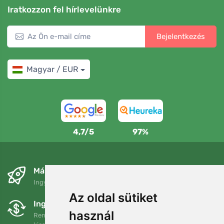
Iratkozzon fel hírlevelünkre
Bejelentkezés
Magyar / EUR
4,7/5
97%
Másnapra és ingyenesen
Ingyenes szállítás a következő összeg felett: 80 EUR
Az oldal sütiket
Ingyenes csere és visszaküldés
használ
Rendelését 90 napon belül bármikor visszaküldheti vagy