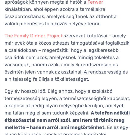
apróságok könnyen megtalálhatók a
Ferwer
kínálatában, ahol éppen azokra a termékekre
összpontosítanak, amelyek segítenek az otthont a
valódi pihenés és találkozás helyévé tenni.
The Family Dinner Project
szervezet kutatásai – amely
már évek óta a közös étkezés támogatásával foglalkozik
a családokban – megerősítik, hogy a legsikeresebb
családok nem azok, amelyeknek mindig tökéletes a
vacsorájuk, hanem azok, amelyek rendszeresen és
őszintén jelen vannak az asztalnál. A rendszeresség és
a hitelesség felülírja a tökéletességet.
Egy év hosszú idő. Elég ahhoz, hogy a szokásból
természetesség legyen, a természetességből kapcsolat,
a kapcsolat pedig olyan mélységbe kerüljön, amelyet
ma talán még el sem tudunk képzelni.
A telefon nélküli
étkezőasztal nem arról szól, ami nem történik meg
mellette – hanem arról, ami megtörténhet.
És ez egy
olyan különbség, amelyet érdemes kipróbálni.