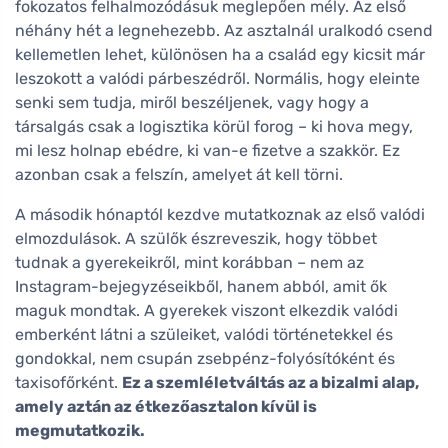
fokozatos felhalmozódásuk meglepően mély. Az első
néhány hét a legnehezebb. Az asztalnál uralkodó csend
kellemetlen lehet, különösen ha a család egy kicsit már
leszokott a valódi párbeszédről. Normális, hogy eleinte
senki sem tudja, miről beszéljenek, vagy hogy a
társalgás csak a logisztika körül forog – ki hova megy,
mi lesz holnap ebédre, ki van-e fizetve a szakkör. Ez
azonban csak a felszín, amelyet át kell törni.
A második hónaptól kezdve mutatkoznak az első valódi
elmozdulások. A szülők észreveszik, hogy többet
tudnak a gyerekeikről, mint korábban – nem az
Instagram-bejegyzéseikből, hanem abból, amit ők
maguk mondtak. A gyerekek viszont elkezdik valódi
emberként látni a szüleiket, valódi történetekkel és
gondokkal, nem csupán zsebpénz-folyósítóként és
taxisofőrként.
Ez a szemléletváltás az a bizalmi alap,
amely aztán az étkezőasztalon kívül is
megmutatkozik.