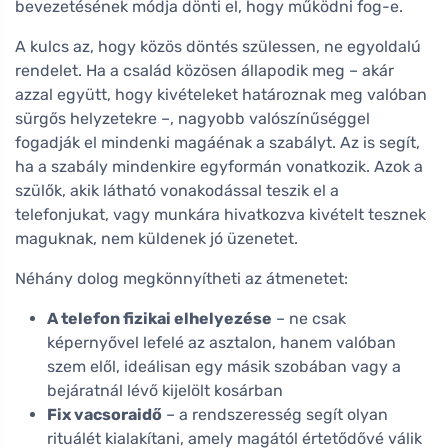
bevezetésének módja dönti el, hogy működni fog-e.
A kulcs az, hogy közös döntés szülessen, ne egyoldalú
rendelet. Ha a család közösen állapodik meg – akár
azzal együtt, hogy kivételeket határoznak meg valóban
sürgős helyzetekre –, nagyobb valószínűséggel
fogadják el mindenki magáénak a szabályt. Az is segít,
ha a szabály mindenkire egyformán vonatkozik. Azok a
szülők, akik látható vonakodással teszik el a
telefonjukat, vagy munkára hivatkozva kivételt tesznek
maguknak, nem küldenek jó üzenetet.
Néhány dolog megkönnyítheti az átmenetet:
A telefon fizikai elhelyezése
– ne csak
képernyővel lefelé az asztalon, hanem valóban
szem elől, ideálisan egy másik szobában vagy a
bejáratnál lévő kijelölt kosárban
Fix vacsoraidő
– a rendszeresség segít olyan
rituálét kialakítani, amely magától értetődővé válik