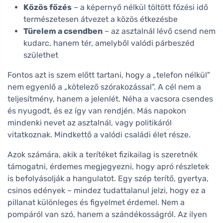
Közös főzés
– a képernyő nélkül töltött főzési idő
természetesen átvezet a közös étkezésbe
Türelem a csendben
– az asztalnál lévő csend nem
kudarc, hanem tér, amelyből valódi párbeszéd
születhet
Fontos azt is szem előtt tartani, hogy a „telefon nélkül"
nem egyenlő a „kötelező szórakozással". A cél nem a
teljesítmény, hanem a jelenlét. Néha a vacsora csendes
és nyugodt, és ez így van rendjén. Más napokon
mindenki nevet az asztalnál, vagy politikáról
vitatkoznak. Mindkettő a valódi családi élet része.
Azok számára, akik a terítéket fizikailag is szeretnék
támogatni, érdemes megjegyezni, hogy apró részletek
is befolyásolják a hangulatot. Egy szép terítő, gyertya,
csinos edények – mindez tudattalanul jelzi, hogy ez a
pillanat különleges és figyelmet érdemel. Nem a
pompáról van szó, hanem a szándékosságról. Az ilyen