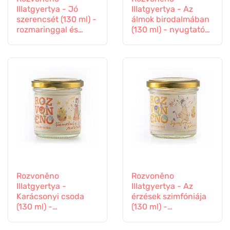
Illatgyertya - Jó
Illatgyertya - Az
szerencsét (130 ml) -
álmok birodalmában
rozmaringgal és
(130 ml) - nyugtató
levendulával
levendulával
Rozvoněno
Rozvoněno
Illatgyertya -
Illatgyertya - Az
Karácsonyi csoda
érzések szimfóniája
(130 ml) -
(130 ml) -
mézeskalács
levendulával és
fűszerekkel
ylang-ylanggal