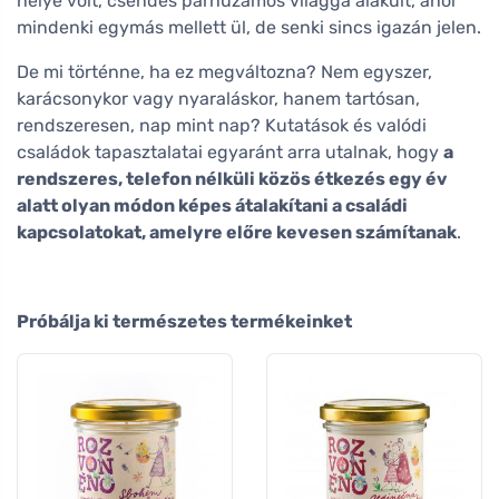
helye volt, csendes párhuzamos világgá alakult, ahol
mindenki egymás mellett ül, de senki sincs igazán jelen.
De mi történne, ha ez megváltozna? Nem egyszer,
karácsonykor vagy nyaraláskor, hanem tartósan,
rendszeresen, nap mint nap? Kutatások és valódi
családok tapasztalatai egyaránt arra utalnak, hogy
a
rendszeres, telefon nélküli közös étkezés egy év
alatt olyan módon képes átalakítani a családi
kapcsolatokat, amelyre előre kevesen számítanak
.
Próbálja ki természetes termékeinket