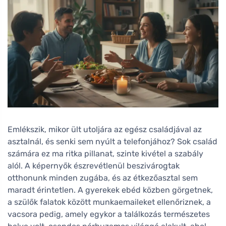
Emlékszik, mikor ült utoljára az egész családjával az
asztalnál, és senki sem nyúlt a telefonjához? Sok család
számára ez ma ritka pillanat, szinte kivétel a szabály
alól. A képernyők észrevétlenül beszivárogtak
otthonunk minden zugába, és az étkezőasztal sem
maradt érintetlen. A gyerekek ebéd közben görgetnek,
a szülők falatok között munkaemaileket ellenőriznek, a
vacsora pedig, amely egykor a találkozás természetes