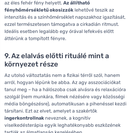
az éles fehér fény helyett.
Az állítható
fényhőmérsékletű okosizzók
lehetővé teszik az
intenzitás és a színhőmérséklet napszakhoz igazítását,
ezzel természetesen támogatva a cirkadián ritmust.
Ideális esetben legalább egy órával lefekvés előtt
áttérünk a tompított fényre.
9. Az elalvás előtti rituálé mint a
környezet része
Az utolsó változtatás nem a fizikai térről szól, hanem
arról, hogyan lépünk be abba. Az agy asszociációkat
tanul meg – ha a hálószoba csak alvásra és relaxációra
szolgál (nem munkára, filmek nézésére vagy közösségi
média böngészésre), automatikusan a pihenéssel kezdi
társítani. Ezt az elvet, amelyet a szakértők
ingerkontrollnak
neveznek, a kognitív
viselkedésterápia egyik leghatékonyabb eszközének
tartják az álmatlanság kezelésében.