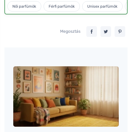
Női parfümök
Férfi parfümök
Unisex parfümök
L
Megosztás