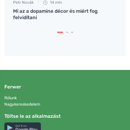
Petr Novák
14 min
Petr N
nk
Mi az a dopamine décor és miért fog
Külön
felvidítani
kapcs
Ferwer
Rólunk
Nagykereskedelem
Töltse le az alkalmazást
Get it on
Google Play