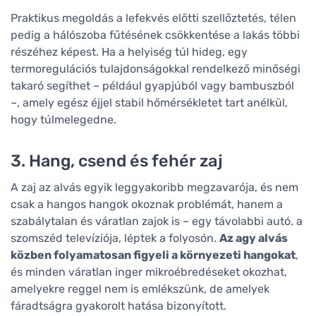
Praktikus megoldás a lefekvés előtti szellőztetés, télen
pedig a hálószoba fűtésének csökkentése a lakás többi
részéhez képest. Ha a helyiség túl hideg, egy
termoregulációs tulajdonságokkal rendelkező minőségi
takaró segíthet – például gyapjúból vagy bambuszból
–, amely egész éjjel stabil hőmérsékletet tart anélkül,
hogy túlmelegedne.
3. Hang, csend és fehér zaj
A zaj az alvás egyik leggyakoribb megzavarója, és nem
csak a hangos hangok okoznak problémát, hanem a
szabálytalan és váratlan zajok is – egy távolabbi autó, a
szomszéd televíziója, léptek a folyosón.
Az agy alvás
közben folyamatosan figyeli a környezeti hangokat
,
és minden váratlan inger mikroébredéseket okozhat,
amelyekre reggel nem is emlékszünk, de amelyek
fáradtságra gyakorolt hatása bizonyított.