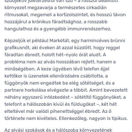
szubjektív jólétérzésről van szó – a rosszul beállított
környezet megzavarja a természetes cirkadián
ritmusokat, megemeli a kortizolszintet, és hosszú távon
hozzájárul a krónikus fáradtsághoz, a rosszabb
hangulathoz és a gyengébb immunrendszerhez.
Képzeljük el például Markétát, egy harmincéves brünni
grafikusnőt, aki éveken át azzal küzdött, hogy reggel
fáradtan ébredt, holott hét-nyolc órát aludt. A
probléma nem az alvás hosszában rejlett, hanem a
minőségében. A keze ügyében lévő telefon éjjel
kettőkor is üzenetek ellenőrzésére csábította, a
függönyök nem engedtek be elég sötétséget, és a
partnere horkolása elvégezte a többit. Amint bevezetett
néhány egyszerű intézkedést – sötétítő függönyöket, a
telefont a hálószobán kívül és füldugókat –, két hét
elteltével már valódi pihenettséggel ébredt. Az ő
története nem kivételes. Ellenkezőleg, nagyon is tipikus.
Az alvási szokások és a hálószoba környezetének