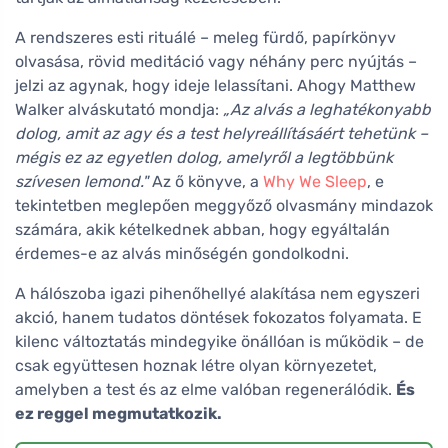
A rendszeres esti rituálé – meleg fürdő, papírkönyv
olvasása, rövid meditáció vagy néhány perc nyújtás –
jelzi az agynak, hogy ideje lelassítani. Ahogy Matthew
Walker alváskutató mondja:
„Az alvás a leghatékonyabb
dolog, amit az agy és a test helyreállításáért tehetünk –
mégis ez az egyetlen dolog, amelyről a legtöbbünk
szívesen lemond."
Az ő könyve, a
Why We Sleep
, e
tekintetben meglepően meggyőző olvasmány mindazok
számára, akik kételkednek abban, hogy egyáltalán
érdemes-e az alvás minőségén gondolkodni.
A hálószoba igazi pihenőhellyé alakítása nem egyszeri
akció, hanem tudatos döntések fokozatos folyamata. E
kilenc változtatás mindegyike önállóan is működik – de
csak együttesen hoznak létre olyan környezetet,
amelyben a test és az elme valóban regenerálódik.
És
ez reggel megmutatkozik.