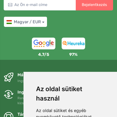
Bejelentkezés
Magyar / EUR
4,7/5
97%
Másnapra és ingyenesen
Ingyenes szállítás a következő összeg felett: 80 EUR
Az oldal sütiket
Ingyenes csere és visszaküldés
használ
Rendelését 90 napon belül bármikor visszaküldheti vagy
kicserélheti.
Az oldal sütiket és egyéb
Támogatjuk a Trees.org-ot
nyomkövető technológiákat