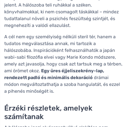
jelent. A hálószoba teli ruhákkal a széken,
könyvhalmokkal, ki nem csomagolt táskákkal – mindez
tudattalanul növeli a pszichés feszültség szintjét, és
megnehezíti a valódi ellazulást.
A cél nem egy személyiség nélküli steril tér, hanem a
tudatos megválasztása annak, mi tartozik a
hálószobába. Inspirációként felhasználhatók a japán
wabi-sabi filozófia elvei vagy Marie Kondo módszere,
amely azt javasolja, hogy csak azt tartsuk meg a térben,
ami örömet okoz.
Egy üres éjjeliszekrény-lap,
rendezett padló és minimális dekoráció
drámai
módon megváltoztathatja a szoba hangulatát, és ezzel
a pihenés minőségét is.
Érzéki részletek, amelyek
számítanak