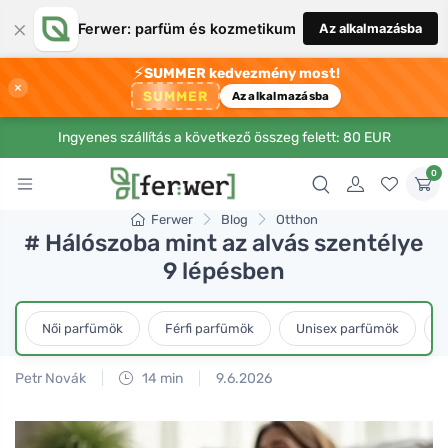
×
Ferwer: parfüm és kozmetikum
Az alkalmazásba
⚡
SUMMER kedvezmény most!
×
SUMMER
Az alkalmazásba
Ingyenes szállítás a következő összeg felett: 80 EUR
0
Ferwer
Blog
Otthon
# Hálószoba mint az alvás szentélye
9 lépésben
Női parfümök
Férfi parfümök
Unisex parfümök
L
Petr Novák
14 min
9.6.2026