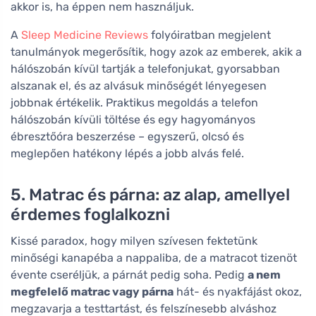
akkor is, ha éppen nem használjuk.
A
Sleep Medicine Reviews
folyóiratban megjelent
tanulmányok megerősítik, hogy azok az emberek, akik a
hálószobán kívül tartják a telefonjukat, gyorsabban
alszanak el, és az alvásuk minőségét lényegesen
jobbnak értékelik. Praktikus megoldás a telefon
hálószobán kívüli töltése és egy hagyományos
ébresztőóra beszerzése – egyszerű, olcsó és
meglepően hatékony lépés a jobb alvás felé.
5. Matrac és párna: az alap, amellyel
érdemes foglalkozni
Kissé paradox, hogy milyen szívesen fektetünk
minőségi kanapéba a nappaliba, de a matracot tizenöt
évente cseréljük, a párnát pedig soha. Pedig
a nem
megfelelő matrac vagy párna
hát- és nyakfájást okoz,
megzavarja a testtartást, és felszínesebb alváshoz