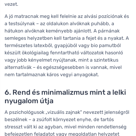
vezet.
A jó matracnak meg kell felelnie az alvási pozíciónak és
a testsúlynak – az oldalukon alvóknak puhább, a
hátukon alvóknak keményebb ajánlott. A párnának
semleges helyzetben kell tartania a fejet és a nyakat. A
természetes latexből, gyapjúból vagy bio pamutból
készült ökológiailag fenntartható változatok hasonló
vagy jobb kényelmet nyújtanak, mint a szintetikus
alternatívák – és egészségesebben is vannak, mivel
nem tartalmaznak káros vegyi anyagokat.
6. Rend és minimalizmus mint a lelki
nyugalom útja
A pszichológusok „vizuális zajnak" nevezett jelenségről
beszélnek – a zsúfolt környezet enyhe, de tartós
stresszt vált ki az agyban, mivel minden rendetlenség
befejezetlen feladatot vagy megoldatlan helyzetet