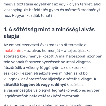
megváltoztatása egyébként az egyik olyan terület, ahol
viszonylag kis befektetés gyors és mérhető eredményt
hoz. Hogyan kezdjük tehát?
1. A sötétség mint a minőségi alvás
alapja
Az emberi szervezet évezredeken át termelte a
melatonint
– az alvás hormonját – a teljes éjszakai
sötétség körülményei között. A mai hálószobák azonban
tele vannak fényszennyezéssel: az utcai világítás
átszűrődik a vékony függönyön, az elektronikai
eszközök készenléti jelzőfényei minden sarokból
villognak, az ébresztőóra kijelzője a sötétbe világít.
A
sötétítő függönyök vagy redőnyök
ezért az
alvásminőségbe való egyik leghatékonyabb és egyben
legelérhetőbb befektetések közé tartoznak.
Ha a függönyöket nem lehet azonnal cserélni,
egy