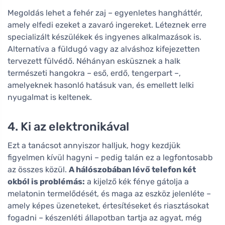
Megoldás lehet a fehér zaj – egyenletes hangháttér,
amely elfedi ezeket a zavaró ingereket. Léteznek erre
specializált készülékek és ingyenes alkalmazások is.
Alternatíva a füldugó vagy az alváshoz kifejezetten
tervezett fülvédő. Néhányan esküsznek a halk
természeti hangokra – eső, erdő, tengerpart –,
amelyeknek hasonló hatásuk van, és emellett lelki
nyugalmat is keltenek.
4. Ki az elektronikával
Ezt a tanácsot annyiszor halljuk, hogy kezdjük
figyelmen kívül hagyni – pedig talán ez a legfontosabb
az összes közül.
A hálószobában lévő telefon két
okból is problémás:
a kijelző kék fénye gátolja a
melatonin termelődését, és maga az eszköz jelenléte –
amely képes üzeneteket, értesítéseket és riasztásokat
fogadni – készenléti állapotban tartja az agyat, még