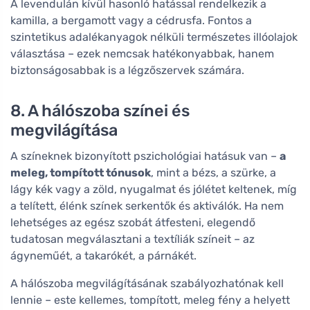
A levendulán kívül hasonló hatással rendelkezik a
kamilla, a bergamott vagy a cédrusfa. Fontos a
szintetikus adalékanyagok nélküli természetes illóolajok
választása – ezek nemcsak hatékonyabbak, hanem
biztonságosabbak is a légzőszervek számára.
8. A hálószoba színei és
megvilágítása
A színeknek bizonyított pszichológiai hatásuk van –
a
meleg, tompított tónusok
, mint a bézs, a szürke, a
lágy kék vagy a zöld, nyugalmat és jólétet keltenek, míg
a telített, élénk színek serkentők és aktiválók. Ha nem
lehetséges az egész szobát átfesteni, elegendő
tudatosan megválasztani a textíliák színeit – az
ágyneműét, a takarókét, a párnákét.
A hálószoba megvilágításának szabályozhatónak kell
lennie – este kellemes, tompított, meleg fény a helyett