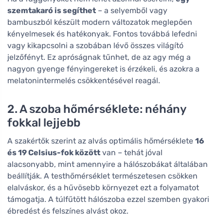
szemtakaró is segíthet
– a selyemből vagy
bambuszból készült modern változatok meglepően
kényelmesek és hatékonyak. Fontos továbbá lefedni
vagy kikapcsolni a szobában lévő összes világító
jelzőfényt. Ez apróságnak tűnhet, de az agy még a
nagyon gyenge fényingereket is érzékeli, és azokra a
melatonintermelés csökkentésével reagál.
2. A szoba hőmérséklete: néhány
fokkal lejjebb
A szakértők szerint az alvás optimális hőmérséklete
16
és 19 Celsius-fok között
van – tehát jóval
alacsonyabb, mint amennyire a hálószobákat általában
beállítják. A testhőmérséklet természetesen csökken
elalváskor, és a hűvösebb környezet ezt a folyamatot
támogatja. A túlfűtött hálószoba ezzel szemben gyakori
ébredést és felszínes alvást okoz.