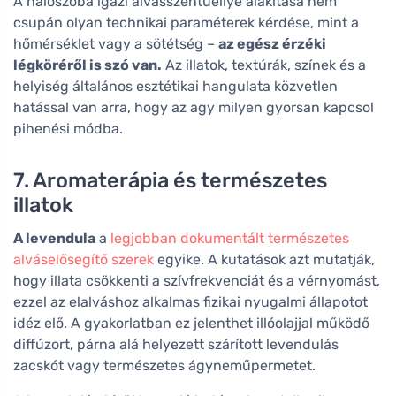
A hálószoba igazi alvásszentuéllyé alakítása nem
csupán olyan technikai paraméterek kérdése, mint a
hőmérséklet vagy a sötétség –
az egész érzéki
légköréről is szó van.
Az illatok, textúrák, színek és a
helyiség általános esztétikai hangulata közvetlen
hatással van arra, hogy az agy milyen gyorsan kapcsol
pihenési módba.
7. Aromaterápia és természetes
illatok
A levendula
a
legjobban dokumentált természetes
alváselősegítő szerek
egyike. A kutatások azt mutatják,
hogy illata csökkenti a szívfrekvenciát és a vérnyomást,
ezzel az elalváshoz alkalmas fizikai nyugalmi állapotot
idéz elő. A gyakorlatban ez jelenthet illóolajjal működő
diffúzort, párna alá helyezett szárított levendulás
zacskót vagy természetes ágyneműpermetet.