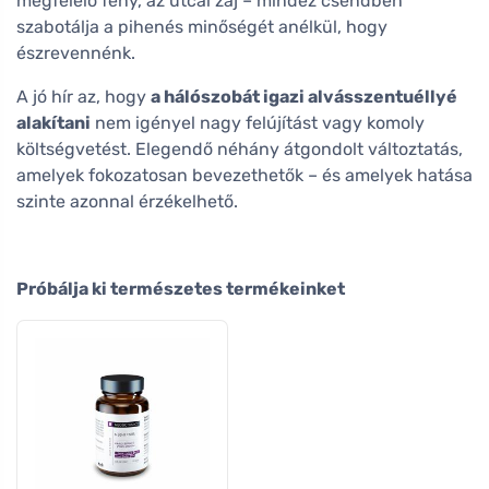
megfelelő fény, az utcai zaj – mindez csendben
szabotálja a pihenés minőségét anélkül, hogy
észrevennénk.
A jó hír az, hogy
a hálószobát igazi alvásszentuéllyé
alakítani
nem igényel nagy felújítást vagy komoly
költségvetést. Elegendő néhány átgondolt változtatás,
amelyek fokozatosan bevezethetők – és amelyek hatása
szinte azonnal érzékelhető.
Próbálja ki természetes termékeinket