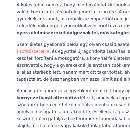
A kulcs tehát nem az, hogy minden életet kiirtsunk
valódi kockázatok, és hol elegendő a józan ész. A n
gyerekek játszanak, mikrobiális szempontból nem jele
különféle mikroorganizmusokkal való érintkezés erő
nyers élelmiszereket dolgoznak fel, más kategór
Szemléletes gyakorlati példa egy olyan család esete
tisztítószerekre
, és egyúttal újragondolta takarítási
kezdtek fordítani a mosogatóra, a konyhai felületekr
észrevették, hogy a gyerekeknél jelentősen csökken
a lakás sterilebb lett, hanem mert ott takarítottak,
tapasztalat, de összhangban van azzal, amit az élelm
A mosogató gondozása egyébként nem kell, hogy ag
környezetbarát alternatíva
létezik, amelyek a leg
szódabikarbóna ecettel kombinálva mechanikusan bon
amely a mosogató falán rakódik le, és ellenáll a pus
köszönhetően gátolja a baktériumok szaporodását, és 
olajok, mint a teafa- vagy kakukkfűolaj, laboratóriu