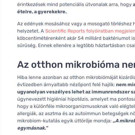
érintkezések mind potenciális útvonalak arra, hogy
ételre, a gyerekekre.
Az edények mosásához vagy a mosogató törléshez h
helyzetet. A
Scientific Reports folyóiratban megjele
köbcentimétérenként akár 54 milliárd baktériumot is
sűrűség. Ennek ellenére a legtöbb háztartásban csak
Az otthon mikrobióma ne
Hiba lenne azonban az otthon mikrobiómáját kizáról
évtizedben árnyaltabb nézőpont felé hajlik:
nem min
ugyanolyan veszélyes lehet az immunrendszer szá
úgynevezett higiéniai hipotézis, amelyet ma pontosa
hogy a különféle mikroorganizmusoknak való elégtel
allergiák, az asztma és az autoimmun betegségek n
mikrobiom-kutatás egyik úttörője mondja:
„A mikro
egymásnak."