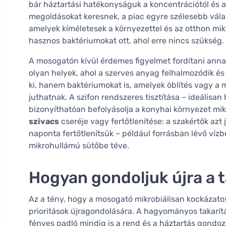
bár háztartási hatékonyságuk a koncentrációtól és a
megoldásokat keresnek, a piac egyre szélesebb válasz
amelyek kíméletesek a környezettel és az otthon mik
hasznos baktériumokat ott, ahol erre nincs szükség.
A mosogatón kívül érdemes figyelmet fordítani anna
olyan helyek, ahol a szerves anyag felhalmozódik é
ki, hanem baktériumokat is, amelyek öblítés vagy a
juthatnak. A szifon rendszeres tisztítása – ideálisa
bizonyíthatóan befolyásolja a konyhai környezet mik
szivacs
cseréje vagy fertőtlenítése: a szakértők azt
naponta fertőtlenítsük – például forrásban lévő víz
mikrohullámú sütőbe téve.
Hogyan gondoljuk újra a t
Az a tény, hogy a mosogató mikrobiálisan kockázatos
prioritások újragondolására. A hagyományos takarítá
fényes padló mindig is a rend és a háztartás gondoz