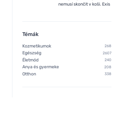
nemusí skončit v koši. Exis
Témák
Kozmetikumok
268
Egészség
2607
Életmód
240
Anya és gyermeke
208
Otthon
338