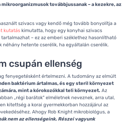
a mikroorganizmusok továbbjussanak – a kezekre, az
asznált szivacs vagy kendő még tovább bonyolítja a
nt kutatás
kimutatta, hogy egy konyhai szivacs
 tartalmazhat – ez az emberi széklethez hasonlítható
 néhány hetente cserélik, ha egyáltalán cserélik.
m csupán ellenség
ag fenyegetésként értelmezni. A tudomány az elmúlt
den baktérium ártalmas, és egy steril környezet
mára, mint a kórokozókkal teli környezet.
Az
bban „régi barátok" elméletnek neveznek, arra utal,
en kitettség a korai gyermekkorban hozzájárul az
övekedéséhez. Ahogy Rob Knight mikrobiológus, a
bák nem az ellenségeink. Részei vagyunk