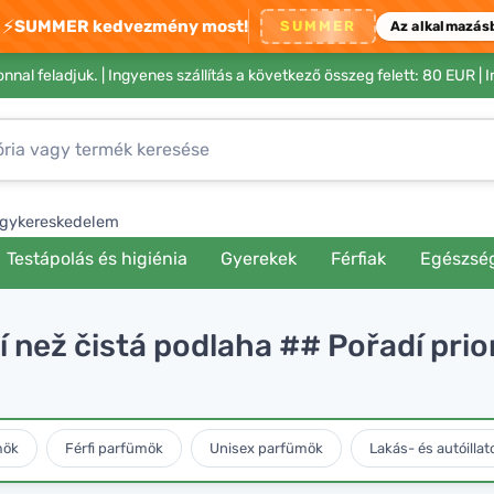
⚡
SUMMER kedvezmény most!
SUMMER
Az alkalmazás
nnal feladjuk. |
Ingyenes szállítás a következő összeg felett: 80 EUR
| 
gykereskedelem
Testápolás és higiénia
Gyerekek
Férfiak
Egészsé
jší než čistá podlaha ## Pořadí pr
mök
Férfi parfümök
Unisex parfümök
Lakás- és autóillat