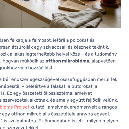
n felkapja a felmosót, letörli a polcokat és
rsan átsúrolják egy szivaccsal, és késznek tekintik.
ozik a lakás legterheltebb helyei közé – és a tudomány
e, hogyan működik az
otthon mikrobióma
, alapvetően
günkhöz való hozzáállást.
a bélrendszer egészségével összefüggésben merül fel,
pesítik – beleértve a falakat, a bútorokat, a
s. Ez egy összetett ökoszisztéma, amelyet
szervezetek alkotnak, és amely együtt fejlődik velünk,
biome Project
kutatói, amelynek eredményeit a rangos
 egy otthon mikrobiális összetétele annyira egyedi,
" is szolgálhatna. Ez önmagában is jelzi, milyen mélyen
an szervezetekkel.