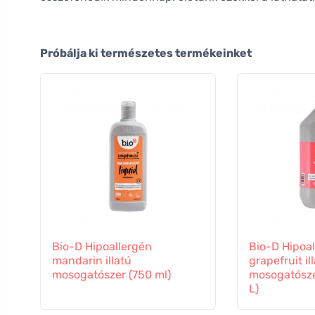
Próbálja ki természetes termékeinket
Bio-D Hipoallergén
Bio-D Hipoa
mandarin illatú
grapefruit il
mosogatószer (750 ml)
mosogatószer
L)