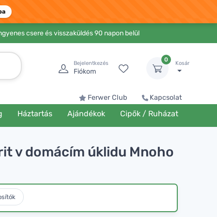
ba
Ingyenes csere és visszaküldés 90 napon belül
0
Bejelentkezés
Kosár
Fiókom
Ferwer Club
Kapcsolat
g
Háztartás
Ajándékok
Cipők / Ruházat
iorit v domácím úklidu Mnoho
osítók