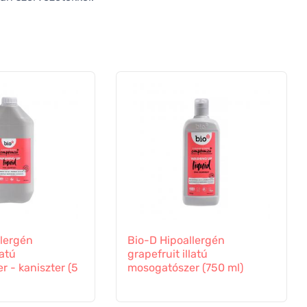
llergén
Bio-D Hipoallergén
latú
grapefruit illatú
 - kaniszter (5
mosogatószer (750 ml)