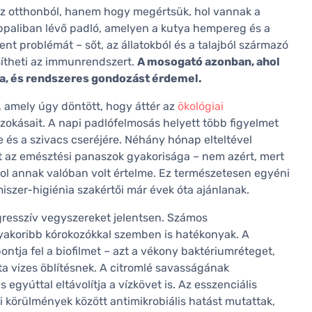
 az otthonból, hanem hogy megértsük, hol vannak a
appaliban lévő padló, amelyen a kutya hempereg és a
nt problémát – sőt, az állatokból és a talajból származó
sítheti az immunrendszert.
A mosogató azonban, ahol
ia, és rendszeres gondozást érdemel.
, amely úgy döntött, hogy áttér az
ökológiai
 szokásait. A napi padlófelmosás helyett több figyelmet
e és a szivacs cseréjére. Néhány hónap elteltével
t az emésztési panaszok gyakorisága – nem azért, mert
 ahol annak valóban volt értelme. Ez természetesen egyéni
iszer-higiénia szakértői már évek óta ajánlanak.
resszív vegyszereket jelentsen. Számos
gyakoribb kórokozókkal szemben is hatékonyak. A
tja fel a biofilmet – azt a vékony baktériumréteget,
zta vizes öblítésnek. A citromlé savasságának
egyúttal eltávolítja a vízkövet is. Az esszenciális
mi körülmények között antimikrobiális hatást mutattak,