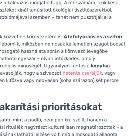
z alkalmazás módjától függ. Azok számára, akik kész
tékot kínál tanúsított ökológiai tisztítószerekből,
robiómájával szemben – tehát nem pusztítják el a
k közvetlen környezetére is.
A lefolyórács és a szifon
s lebomlik, miközben nemcsak kellemetlen szagot bocsát
 mosogató használata során a környező levegőbe
n hetente egyszer – olyan intézkedés, amely
robiális minőségét. Ugyanilyen fontos a
konyhai
 javasolják, hogy a szivacsot
hetente cseréljük
, vagy
ben kifőzve vagy nedvesen (soha szárazon) két percre
akarítási prioritásokat
abb, mint a padló, nem pánikra szólít, hanem a
si rituálék nagyrészt kulturálisan meghatározottak – a
ásának látható jelzése volt, míg a mosogató állapota