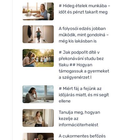
# Hideg ételek munkába –
időt és pénzt takarít meg
A folyosói edzés jobban
működik, mint gondolná –
még kis lakásban is
# Jak podpořit dítě v
překonávání studu bez
tlaku ## Hogyan
támogassuk a gyermeket
a szégyenérzet l
# Miért fáj a fejünk az
időjárás miatt, és mi segít
ellene
Tanulja meg, hogyan
kezelje az
információterhelést
A cukormentes befőzés