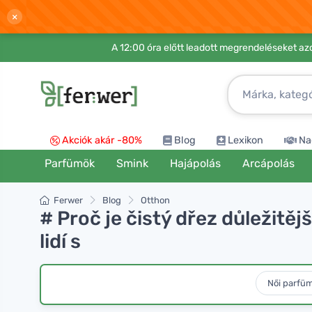
×
A 12:00 óra előtt leadott megrendeléseket azo
Akciók akár -80%
Blog
Lexikon
Na
Parfümök
Smink
Hajápolás
Arcápolás
Ferwer
Blog
Otthon
# Proč je čistý dřez důležitě
lidí s
Női parfü