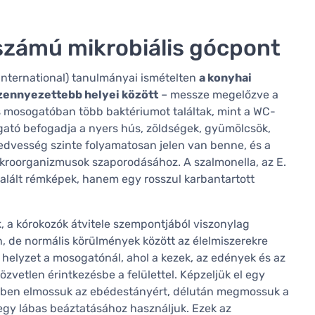
számú mikrobiális gócpont
International) tanulmányai ismételten
a konyhai
szennyezettebb helyei között
– messze megelőzve a
 mosogatóban több baktériumot találtak, mint a WC-
ogató befogadja a nyers hús, zöldségek, gyümölcsök,
edvesség szinte folyamatosan jelen van benne, és a
mikroorganizmusok szaporodásához. A szalmonella, az E.
kitalált rémképek, hanem egy rosszul karbantartott
k, a kórokozók átvitele szempontjából viszonylag
, de normális körülmények között az élelmiszerekre
a helyzet a mosogatónál, ahol a kezek, az edények és az
özvetlen érintkezésbe a felülettel. Képzeljük el egy
 délben elmossuk az ebédestányért, délután megmossuk a
egy lábas beáztatásához használjuk. Ezek az