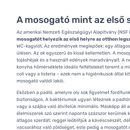
A mosogató mint az első 
Az amerikai Nemzeti Egészségügyi Alapítvány (NSF 
mosogatót helyezik az első helyre az otthon leg
WC-kagylót. Az eredmények meglepőek: egy átlagos
ülésen. Az ok egyszerű és kissé kellemetlen. A mos
tojáshéjak és a használt edények maradványait. A n
konyha hőmérséklete ideális feltételeket teremt a 
coli vagy a listeria – ezek nem a higiénikusok által 
mosogató valódi lakói.
Eközben a padló, amelyre oly sok figyelmet fordítun
biztonságos. A baktériumok ugyan léteznek a padlón
vagy a szájba való átvitelük minimális. Másképp áll 
élelmiszerek szó szerint naponta százszor kerülnek k
átlagos szerdát: reggel leöblítjük a kávéscsészét,
vacsorához való zöldséget, este pedig a mosogatót 