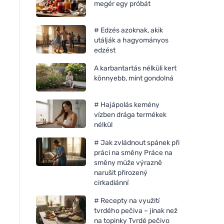
megér egy próbát
# Edzés azoknak, akik
utálják a hagyományos
edzést
A karbantartás nélküli kert
könnyebb, mint gondolná
# Hajápolás kemény
vízben drága termékek
nélkül
# Jak zvládnout spánek při
práci na směny Práce na
směny může výrazně
narušit přirozený
Bio-D Hipoallergén
Bio-D Hipoallergén
cirkadiánní
mosogatószer és
mosogatószer (750 
babakellékek - kaniszter (5
# Recepty na využití
L)
tvrdého pečiva – jinak než
na topinky Tvrdé pečivo