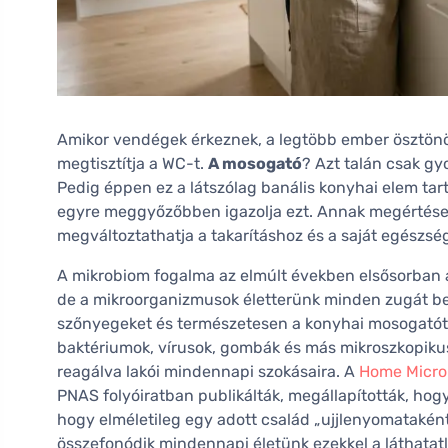
Amikor vendégek érkeznek, a legtöbb ember ösztönöse
megtisztítja a WC-t.
A mosogató
? Azt talán csak gyo
Pedig éppen ez a látszólag banális konyhai elem tart
egyre meggyőzőbben igazolja ezt. Annak megértés
megváltoztathatja a takarításhoz és a saját egészsé
A mikrobiom fogalma az elmúlt években elsősorban 
de a mikroorganizmusok életterünk minden zugát bené
szőnyegeket és természetesen a konyhai mosogatót i
baktériumok, vírusok, gombák és más mikroszkopikus 
reagálva lakói mindennapi szokásaira. A
Home Micro
PNAS folyóiratban publikálták, megállapították, hogy
hogy elméletileg egy adott család „ujjlenyomataként
összefonódik mindennapi életünk ezekkel a láthatatl