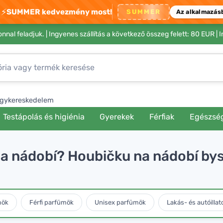
⚡
SUMMER kedvezmény most!
SUMMER
Az alkalmazás
nnal feladjuk. |
Ingyenes szállítás a következő összeg felett: 80 EUR
| 
gykereskedelem
Testápolás és higiénia
Gyerekek
Férfiak
Egészsé
a nádobí? Houbičku na nádobí bys
mök
Férfi parfümök
Unisex parfümök
Lakás- és autóillat