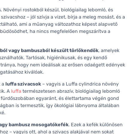
 Növényi rostokból készül, biológiailag lebomló, és
zivacshoz – jól szívja a vizet, bírja a meleg mosást, és a
ztálható, ami a műanyag változathoz képest alapvető
n büdösödhet, ha nincs megfelelően megszárítva a
ból vagy bambuszból készült törlőkendők
, amelyek
nálhatók. Tartósak, higiénikusak, és egy kendő
Hátránya, hogy nem ideálisak az erősen odaégett edények
ogatásához kiválóak.
k a
luffa szivacsok
– vagyis a Luffa cylindrica növény
zik. A
luffa
természetesen abrazív, biológiailag lebomló
 fürdőszobában egyaránt, és élettartama végén gond
ágban is termesztik, így ökológiai lábnyoma általában
ké.
 vagy bambusz mosogatókefék
. Ezek a kefék különösen
z – vagyis ott, ahol a szivacs alakjával nem sokat