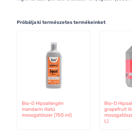
Próbálja ki természetes termékeinket
Bio-D Hipoallergén
Bio-D Hipoa
mandarin illatú
grapefruit il
mosogatószer (750 ml)
mosogatószer
L)