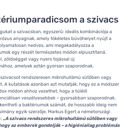
ktériumparadicsom a szivacs
gukat a szivacsban, egyszerű: ideális kombinációja a
ózus anyagnak, amely tökéletes búvóhelyet nyújt a
e folyamatosan nedves, ami megakadályozza a
iumok egy részét természetes módon elpusztítaná.
, zöldséggel vagy nyers tojással új
mához, amelyek aztán gyorsan szaporodnak.
a szivacsot rendszeresen mikrohullámú sütőben vagy
. A kutatások azonban azt mutatják, hogy ez a módszer
adox módon ahhoz vezethet, hogy a túlélő
tenciálisan veszélyesebbek – gyorsabban szaporodnak.
ökkentheti a baktériumok számát, de hosszabb ideig nem
ulmány egyik szerzője, Markus Egert a németországi
e:
„A szivacs rendszeres mikrohullámú sütőben vagy
hogy az emberek gondolják – a higiéniailag problémás