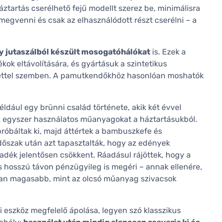
áztartás cserélhető fejű modellt szerez be, minimálisra
megvenni és csak az elhasználódott részt cserélni – a
y jutaszálból készült mosogatóhálókat
is. Ezek a
ok eltávolítására, és gyártásuk a szintetikus
ettel szemben. A pamutkendőkhöz hasonlóan moshatók
például egy brünni család története, akik két évvel
az egyszer használatos műanyagokat a háztartásukból.
próbáltak ki, majd áttértek a bambuszkefe és
dőszak után azt tapasztalták, hogy az edények
lladék jelentősen csökkent. Ráadásul rájöttek, hogy a
 hosszú távon pénzügyileg is megéri – annak ellenére,
lában magasabb, mint az olcsó műanyag szivacsok
i eszköz megfelelő ápolása, legyen szó klasszikus