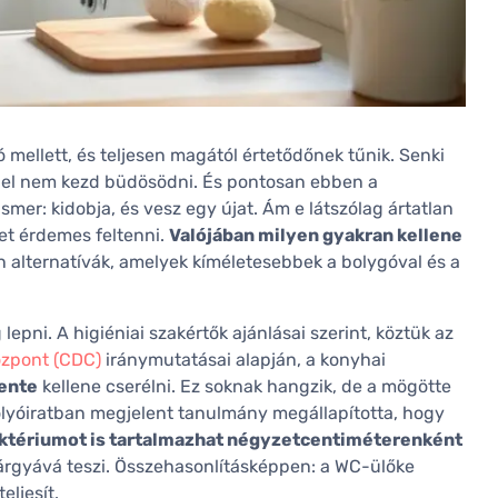
mellett, és teljesen magától értetődőnek tűnik. Senki
 el nem kezd büdösödni. És pontosan ebben a
smer: kidobja, és vesz egy újat. Ám e látszólag ártatlan
et érdemes feltenni.
Valójában milyen gyakran kellene
n alternatívák, amelyek kíméletesebbek a bolygóval és a
lepni. A higiéniai szakértők ajánlásai szerint, köztük az
zpont (CDC)
iránymutatásai alapján, a konyhai
ente
kellene cserélni. Ez soknak hangzik, de a mögötte
lyóiratban megjelent tanulmány megállapította, hogy
aktériumot is tartalmazhat négyzetcentiméterenként
árgyává teszi. Összehasonlításképpen: a WC-ülőke
eljesít.