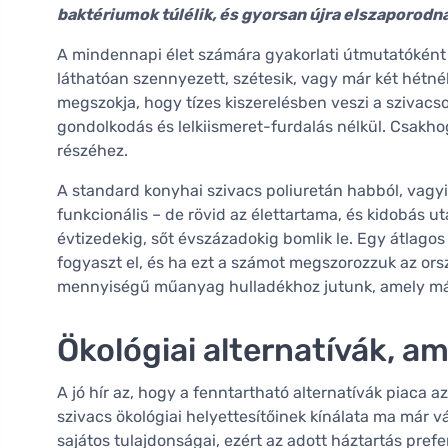
baktériumok túlélik, és gyorsan újra elszaporodna
A mindennapi élet számára gyakorlati útmutatóként 
láthatóan szennyezett, szétesik, vagy már két hétnél
megszokja, hogy tízes kiszerelésben veszi a szivacs
gondolkodás és lelkiismeret-furdalás nélkül. Csakho
részéhez.
A standard konyhai szivacs poliuretán habból, vagy
funkcionális – de rövid az élettartama, és kidobás u
évtizedekig, sőt évszázadokig bomlik le. Egy átlago
fogyaszt el, és ha ezt a számot megszorozzuk az or
mennyiségű műanyag hulladékhoz jutunk, amely más
Ökológiai alternatívák, 
A jó hír az, hogy a fenntartható alternatívák piaca a
szivacs ökológiai helyettesítőinek kínálata ma már
sajátos tulajdonságai, ezért az adott háztartás prefer