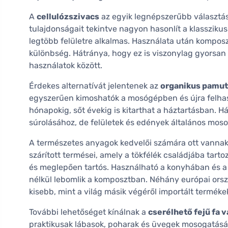
A
cellulózszivacs
az egyik legnépszerűbb választás.
tulajdonságait tekintve nagyon hasonlít a klasszikus s
legtöbb felületre alkalmas. Használata után kompos
különbség. Hátránya, hogy ez is viszonylag gyorsa
használatok között.
Érdekes alternatívát jelentenek az
organikus pamut
egyszerűen kimoshatók a mosógépben és újra felhasz
hónapokig, sőt évekig is kitarthat a háztartásban. 
súrolásához, de felületek és edények általános mos
A természetes anyagok kedvelői számára ott vanna
szárított termései, amely a tökfélék családjába tarto
és meglepően tartós. Használható a konyhában és a
nélkül lebomlik a komposztban. Néhány európai orsz
kisebb, mint a világ másik végéről importált terméke
További lehetőséget kínálnak a
cserélhető fejű fa
praktikusak lábasok, poharak és üvegek mosogatásáho