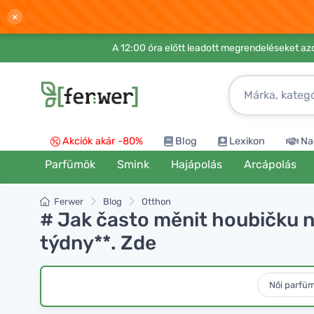
×
A 12:00 óra előtt leadott megrendeléseket azo
Akciók akár -80%
Blog
Lexikon
Na
Parfümök
Smink
Hajápolás
Arcápolás
Ferwer
Blog
Otthon
# Jak často měnit houbičku n
týdny**. Zde
Női parfü