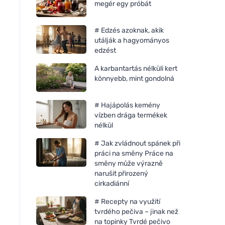
megér egy próbát
# Edzés azoknak, akik
utálják a hagyományos
edzést
A karbantartás nélküli kert
könnyebb, mint gondolná
# Hajápolás kemény
vízben drága termékek
nélkül
# Jak zvládnout spánek při
práci na směny Práce na
směny může výrazně
narušit přirozený
Bio-D Hipoallergén
Bio-D Hipoallergén
cirkadiánní
mosogatószer és
mosogatószer (750 
babakellékek - kaniszter (5
# Recepty na využití
L)
tvrdého pečiva – jinak než
na topinky Tvrdé pečivo