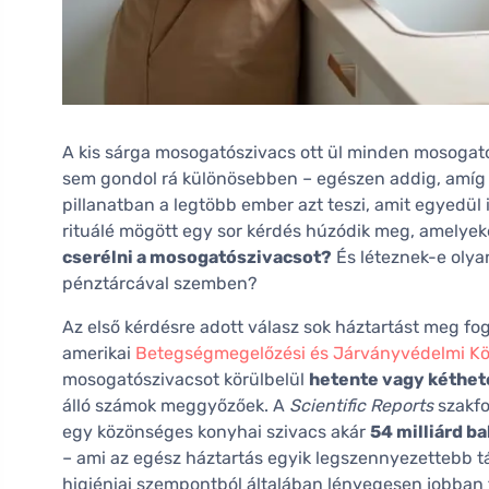
A kis sárga mosogatószivacs ott ül minden mosogató 
sem gondol rá különösebben – egészen addig, amíg
pillanatban a legtöbb ember azt teszi, amit egyedül i
rituálé mögött egy sor kérdés húzódik meg, amelyek
cserélni a mosogatószivacsot?
És léteznek-e olya
pénztárcával szemben?
Az első kérdésre adott válasz sok háztartást meg fog 
amerikai
Betegségmegelőzési és Járványvédelmi Kö
mosogatószivacsot körülbelül
hetente vagy kéthet
álló számok meggyőzőek. A
Scientific Reports
szakfo
egy közönséges konyhai szivacs akár
54 milliárd b
– ami az egész háztartás egyik legszennyezettebb t
higiéniai szempontból általában lényegesen jobban t