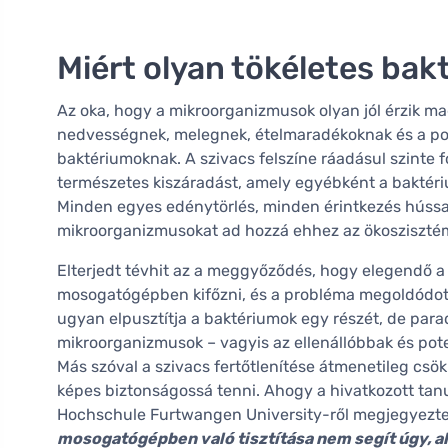
Miért olyan tökéletes ba
Az oka, hogy a mikroorganizmusok olyan jól érzik ma
nedvességnek, melegnek, ételmaradékoknak és a por
baktériumoknak. A szivacs felszíne ráadásul szint
természetes kiszáradást, amely egyébként a baktér
Minden egyes edénytörlés, minden érintkezés hússal
mikroorganizmusokat ad hozzá ehhez az ökosziszté
Elterjedt tévhit az a meggyőződés, hogy elegendő 
mosogatógépben kifőzni, és a probléma megoldódott
ugyan elpusztítja a baktériumok egy részét, de par
mikroorganizmusok – vagyis az ellenállóbbak és po
Más szóval a szivacs fertőtlenítése átmenetileg cs
képes biztonságossá tenni. Ahogy a hivatkozott tan
Hochschule Furtwangen University-ről megjegyezt
mosogatógépben való tisztítása nem segít úgy, a