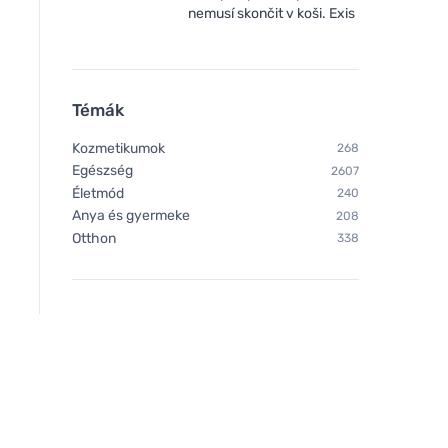
nemusí skončit v koši. Exis
Témák
Kozmetikumok
268
Egészség
2607
Életmód
240
Anya és gyermeke
208
Otthon
338