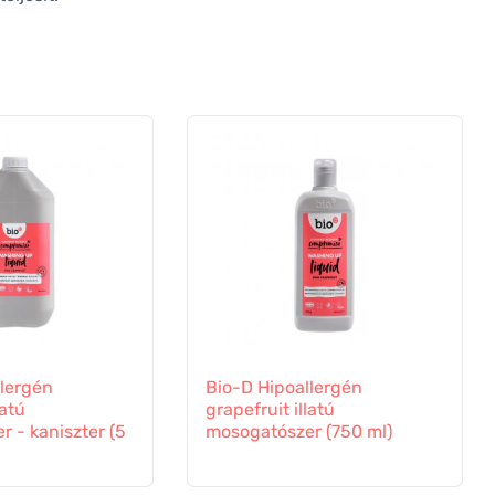
llergén
Bio-D Hipoallergén
latú
grapefruit illatú
 - kaniszter (5
mosogatószer (750 ml)