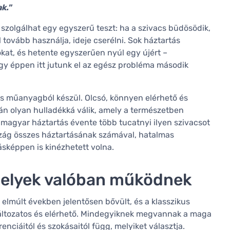
k."
szolgálhat egy egyszerű teszt: ha a szivacs büdösödik,
 tovább használja, ideje cserélni. Sok háztartás
okat, és hetente egyszerűen nyúl egy újért –
gy éppen itt jutunk el az egész probléma második
is műanyagból készül. Olcsó, könnyen elérhető és
tán olyan hulladékká válik, amely a természetben
s magyar háztartás évente több tucatnyi ilyen szivacsot
szág összes háztartásának számával, hatalmas
képpen is kinézhetett volna.
amelyek valóban működnek
z elmúlt években jelentősen bővült, és a klasszikus
 változatos és elérhető. Mindegyiknek megvannak a maga
enciáitól és szokásaitól függ, melyiket választja.