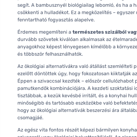
segít. A bambusznyél biológiailag lebomló, és ha a h
csökkenti a hulladékot. Ez a megközelítés – egyszer 
fenntartható fogyasztás alapelve.
Érdemes megemlíteni a
természetes szizálból vag
durvább szövetek kiválóan alkalmasak az ételmaradék
anyagokhoz képest lényegesen kímélőbb a környez
és többször felhasználhatók.
Az ökológiai alternatívákra való átállást szemlélteti 
ezelőtt döntöttek úgy, hogy fokozatosan kiiktatják 
Éppen a szivaccsal kezdték – először cellulózhabot 
pamutkendők kombinációjára. A kezdeti szoktatási i
tisztábbak, a kezük kevésbé irritált, és a konyhai hu
minőségibb és tartósabb eszközökbe való befektetés
hogy az ökológiai alternatívák beszerzési ára álta
csomagjáé.
Az egész vita fontos részét képezi bármilyen konyha