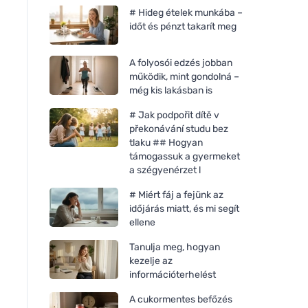
# Hideg ételek munkába –
időt és pénzt takarít meg
A folyosói edzés jobban
működik, mint gondolná –
még kis lakásban is
# Jak podpořit dítě v
překonávání studu bez
tlaku ## Hogyan
támogassuk a gyermeket
a szégyenérzet l
# Miért fáj a fejünk az
időjárás miatt, és mi segít
ellene
Tanulja meg, hogyan
kezelje az
információterhelést
A cukormentes befőzés