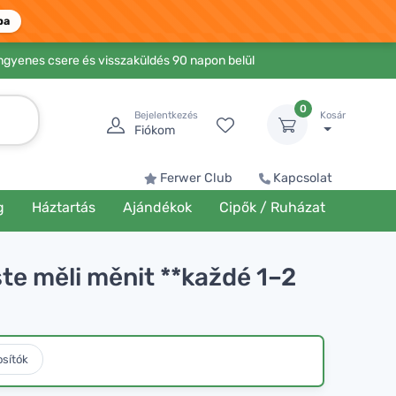
ba
Ingyenes csere és visszaküldés 90 napon belül
0
Bejelentkezés
Kosár
Fiókom
Ferwer Club
Kapcsolat
g
Háztartás
Ajándékok
Cipők / Ruházat
te měli měnit **každé 1–2
osítók