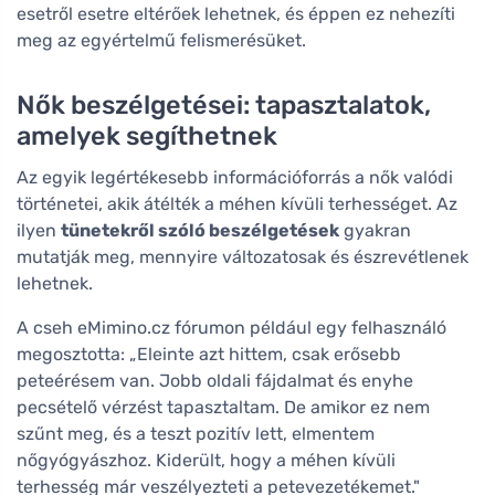
esetről esetre eltérőek lehetnek, és éppen ez nehezíti
meg az egyértelmű felismerésüket.
Nők beszélgetései: tapasztalatok,
amelyek segíthetnek
Az egyik legértékesebb információforrás a nők valódi
történetei, akik átélték a méhen kívüli terhességet. Az
ilyen
tünetekről szóló beszélgetések
gyakran
mutatják meg, mennyire változatosak és észrevétlenek
lehetnek.
A cseh eMimino.cz fórumon például egy felhasználó
megosztotta: „Eleinte azt hittem, csak erősebb
peteérésem van. Jobb oldali fájdalmat és enyhe
pecsételő vérzést tapasztaltam. De amikor ez nem
szűnt meg, és a teszt pozitív lett, elmentem
nőgyógyászhoz. Kiderült, hogy a méhen kívüli
terhesség már veszélyezteti a petevezetékemet."