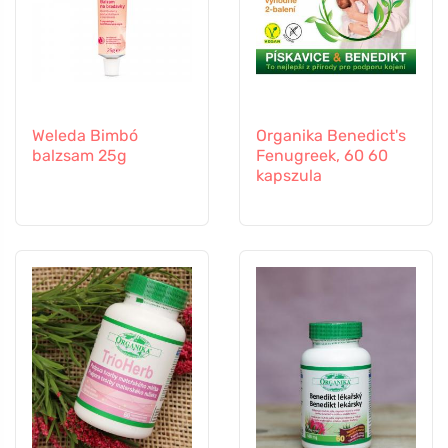
Weleda Bimbó
Organika Benedict's
balzsam 25g
Fenugreek, 60 60
kapszula