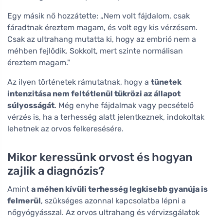
Egy másik nő hozzátette: „Nem volt fájdalom, csak
fáradtnak éreztem magam, és volt egy kis vérzésem.
Csak az ultrahang mutatta ki, hogy az embrió nem a
méhben fejlődik. Sokkolt, mert szinte normálisan
éreztem magam."
Az ilyen történetek rámutatnak, hogy a
tünetek
intenzitása nem feltétlenül tükrözi az állapot
súlyosságát
. Még enyhe fájdalmak vagy pecsételő
vérzés is, ha a terhesség alatt jelentkeznek, indokoltak
lehetnek az orvos felkeresésére.
Mikor keressünk orvost és hogyan
zajlik a diagnózis?
Amint
a méhen kívüli terhesség legkisebb gyanúja is
felmerül
, szükséges azonnal kapcsolatba lépni a
nőgyógyásszal. Az orvos ultrahang és vérvizsgálatok