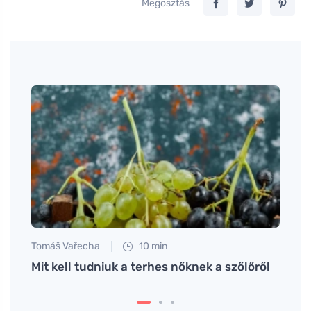
Megosztás
Tomáš Vařecha
10 min
Petr N
ámára
Mit kell tudniuk a terhes nőknek a szőlőről
A gy
az el