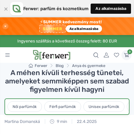
×
Ferwer: parfüm és kozmetikum
Az alkalmazásba
⚡
SUMMER kedvezmény most!
×
SUMMER
Az alkalmazásba
Ingyenes szállítás a következő összeg felett: 80 EUR
0
Ferwer
Blog
Anya és gyermeke
A méhen kívüli terhesség tünetei,
amelyeket semmiképpen sem szabad
figyelmen kívül hagyni
Női parfümök
Férfi parfümök
Unisex parfümök
L
Martina Domanská
9 min
22.4.2025