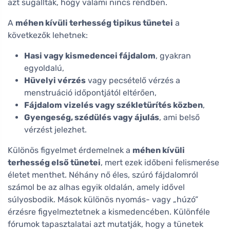
azt sugallták, hogy valami nincs rendben.
A
méhen kívüli terhesség tipikus tünetei
a
következők lehetnek:
Hasi vagy kismedencei fájdalom
, gyakran
egyoldalú,
Hüvelyi vérzés
vagy pecsételő vérzés a
menstruáció időpontjától eltérően,
Fájdalom vizelés vagy székletürítés közben
,
Gyengeség, szédülés vagy ájulás
, ami belső
vérzést jelezhet.
Különös figyelmet érdemelnek a
méhen kívüli
terhesség első tünetei
, mert ezek időbeni felismerése
életet menthet. Néhány nő éles, szúró fájdalomról
számol be az alhas egyik oldalán, amely idővel
súlyosbodik. Mások különös nyomás- vagy „húzó”
érzésre figyelmeztetnek a kismedencében. Különféle
fórumok tapasztalatai azt mutatják, hogy a tünetek