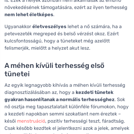
is. Ezek a helyek azonban nem alkalmasak az embrió
növekedésének támogatására, ezért az ilyen terhesség
nem lehet életképes
.
Ugyanakkor
életveszélyes
lehet a nő számára, ha a
petevezeték megreped és belső vérzést okoz. Ezért
kulcsfontosságú, hogy a tüneteket még azelőtt
felismerjék, mielőtt a helyzet akut lesz.
A méhen kívüli terhesség első
tünetei
Az egyik legnagyobb kihívás a méhen kívüli terhesség
diagnosztizálásában az, hogy a
kezdeti tünetek
gyakran hasonlítanak a normális terhességhez
. Sok
nő osztja meg tapasztalatait különféle fórumokon, hogy
a kezdeti napokban semmi szokatlant nem éreztek –
késői
menstruáció
, pozitív terhességi teszt, fáradtság.
Csak később kezdtek el jelentkezni azok a jelek, amelyek