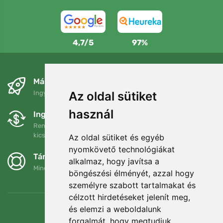
4,7/5
97%
Másnapra és ingyenesen
Ingyenes szállítás a következő összeg felett: 80 EUR
Az oldal sütiket
használ
Ingyenes csere és visszaküldés
Rendelését 90 napon belül bármikor visszaküldheti vagy
kicserélheti.
Az oldal sütiket és egyéb
nyomkövető technológiákat
Támogatjuk a Trees.org-ot
alkalmaz, hogy javítsa a
Minden megrendelésért ültetünk egy fát! Bővebben
Rólunk
.
böngészési élményét, azzal hogy
személyre szabott tartalmakat és
célzott hirdetéseket jelenít meg,
és elemzi a weboldalunk
forgalmát, hogy megtudjuk