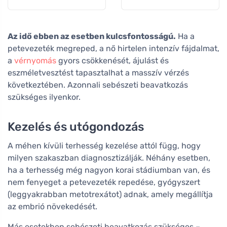
tabletta
Az idő ebben az esetben kulcsfontosságú.
Ha a
petevezeték megreped, a nő hirtelen intenzív fájdalmat,
a
vérnyomás
gyors csökkenését, ájulást és
eszméletvesztést tapasztalhat a masszív vérzés
következtében. Azonnali sebészeti beavatkozás
szükséges ilyenkor.
Kezelés és utógondozás
A méhen kívüli terhesség kezelése attól függ, hogy
milyen szakaszban diagnosztizálják. Néhány esetben,
ha a terhesség még nagyon korai stádiumban van, és
nem fenyeget a petevezeték repedése, gyógyszert
(leggyakrabban metotrexátot) adnak, amely megállítja
az embrió növekedését.
Más esetekben sebészeti beavatkozás szükséges –