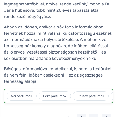
legmegbízhatóbb jel, amivel rendelkezünk," mondja Dr.
Jana Kubešová, több mint 20 éves tapasztalattal
rendelkező nőgyógyász.
Abban az időben, amikor a nők több információhoz
férhetnek hozzá, mint valaha, kulcsfontosságú ezeknek
az információknak a helyes értékelése. A méhen kívüli
terhesség bár komoly diagnózis, de időbeni ellátással
és jó orvosi vezetéssel biztonságosan kezelhető – és
sok esetben maradandó következmények nélkül.
Bőséges információval rendelkezni, ismerni a testünket
és nem félni időben cselekedni – ez az egészséges
terhesség alapja.
Női parfümök
Férfi parfümök
Unisex parfümök
L