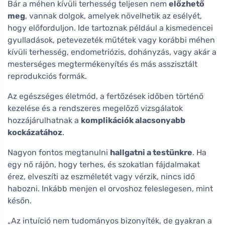
Bár a méhen kívüli terhesség teljesen nem
előzhető
meg
, vannak dolgok, amelyek növelhetik az esélyét,
hogy előforduljon. Ide tartoznak például a kismedencei
gyulladások, petevezeték műtétek vagy korábbi méhen
kívüli terhesség, endometriózis, dohányzás, vagy akár a
mesterséges megtermékenyítés és más asszisztált
reprodukciós formák.
Az egészséges életmód, a fertőzések időben történő
kezelése és a rendszeres megelőző vizsgálatok
hozzájárulhatnak a
komplikációk alacsonyabb
kockázatához
.
Nagyon fontos megtanulni
hallgatni a testünkre
. Ha
egy nő rájön, hogy terhes, és szokatlan fájdalmakat
érez, elveszíti az eszméletét vagy vérzik, nincs idő
habozni. Inkább menjen el orvoshoz feleslegesen, mint
későn.
„Az intuíció nem tudományos bizonyíték, de gyakran a