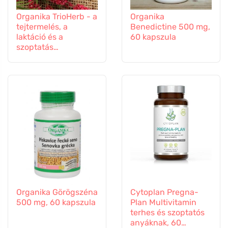
Organika TrioHerb - a
Organika
tejtermelés, a
Benedictine 500 mg,
laktáció és a
60 kapszula
szoptatás
támogatására, 60
kapszula
Organika Görögszéna
Cytoplan Pregna-
500 mg, 60 kapszula
Plan Multivitamin
terhes és szoptatós
anyáknak, 60