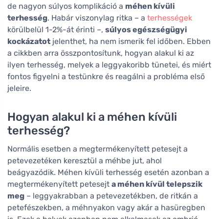
de nagyon súlyos komplikáció a
méhen kívüli
terhesség
. Habár viszonylag ritka – a
terhességek
körülbelül 1-2%-át érinti –,
súlyos egészségügyi
kockázatot
jelenthet, ha nem ismerik fel időben. Ebben
a cikkben arra összpontosítunk, hogyan alakul ki az
ilyen terhesség, melyek a leggyakoribb tünetei, és miért
fontos figyelni a testünkre és reagálni a probléma első
jeleire.
Hogyan alakul ki a méhen kívüli
terhesség?
Normális esetben a megtermékenyített petesejt a
petevezetéken keresztül a méhbe jut, ahol
beágyazódik. Méhen kívüli terhesség esetén azonban a
megtermékenyített petesejt
a méhen kívül telepszik
meg
– leggyakrabban a petevezetékben, de ritkán a
petefészekben, a méhnyakon vagy akár a hasüregben