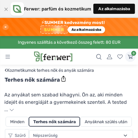
×
Ferwer: parfüm és kozmetikum
Az alkalmazásba
⚡
SUMMER kedvezmény most!
×
SUMMER
Az alkalmazásba
Ingyenes szállítás a következő összeg felett: 80 EUR
0
‹
Kozmetikumok terhes nők és anyák számára
Terhes nők számára
Az anyákat sem szabad kihagyni. Ön az, aki minden
idejét és energiáját a gyermekeinek szenteli. A tested
pedig egy kicsit kimaradhat. De vigyázz magadra is,
...
csak így lesz erőd a babára is vigyázni. Kényeztesse
Minden
Terhes nők számára
Anyáknak szülés után
magát a Kvitok Szép Pocak regeneráló, terhességi
csíkok elleni ápoló olajjal, amely növeli a bőr
Szűrő