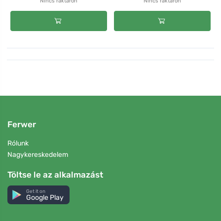
Nincs raktáron
Nincs raktáron
Ferwer
Rólunk
Nagykereskedelem
Töltse le az alkalmazást
Get it on
Google Play