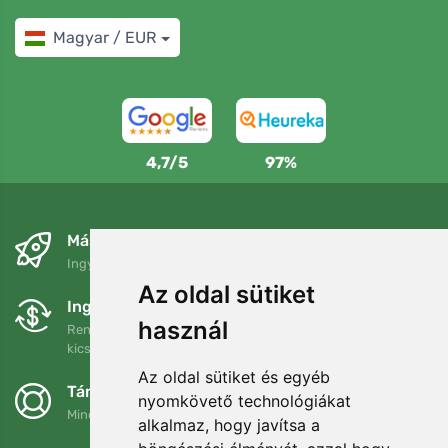
Magyar / EUR
4,7/5
97%
Másnapra és ingyenesen
Ingyenes szállítás a következő összeg felett: 80 EUR
Az oldal sütiket
Ingyenes csere és visszaküldés
használ
Rendelését 90 napon belül bármikor visszaküldheti vagy
kicserélheti.
Az oldal sütiket és egyéb
Támogatjuk a Trees.org-ot
nyomkövető technológiákat
Minden megrendelésért ültetünk egy fát! Bővebben
Rólunk
.
alkalmaz, hogy javítsa a