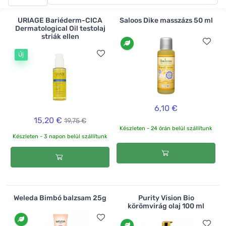
rugalmasságát, így hatékonyan segít kisimítani a
kellemetlen hegeket.
URIAGE Bariéderm-CICA
Saloos Dike masszázs 50 ml
Dermatological Oil testolaj
striák ellen
Új
6,10 €
15,20 €
19,75 €
Készleten - 24 órán belül szállítunk
Készleten - 3 napon belül szállítunk
Weleda Bimbó balzsam 25g
Purity Vision Bio
körömvirág olaj 100 ml