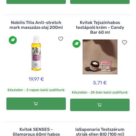
Nobilis Tilia Anti-stretch
Kvitok Tejszínhabos
mark masszázs olaj 200ml
testápoló krém - Candy
Bar 60 ml
19,97 €
5,71 €
Készleten - 3 napon belül szállítunk
Készleten - 24 órán belül szállítunk
Kvitok SENSES -
laSaponaria Testszérum
Glamorous 60ml habos
striák ellen BIO (100 ml)