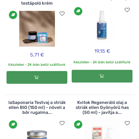
testápoló krém
19,15 €
5,71 €
Készleten - 24 órán belül szállítunk
Készleten - 24 órán belül szállítunk
laSaponaria Testvaj a striák
Kvitok Regeneráló olaj a
ellen BIO (150 ml) - növeli a
striák ellen Gyönyörű has
bőr rugalma...
(50 ml) - javítja a...