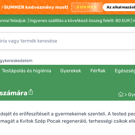
⚡
SUMMER kedvezmény most!
SUMMER
Az alkalmazás
nnal feladjuk. |
Ingyenes szállítás a következő összeg felett: 80 EUR
| 
gykereskedelem
Testápolás és higiénia
Gyerekek
Férfiak
Egészsé
 számára
>
Gy
ejét és erőfeszítéseit a gyermekeinek szenteli. A tested pe
 magát a Kvitok Szép Pocak regeneráló, terhességi csíkok elle
t.