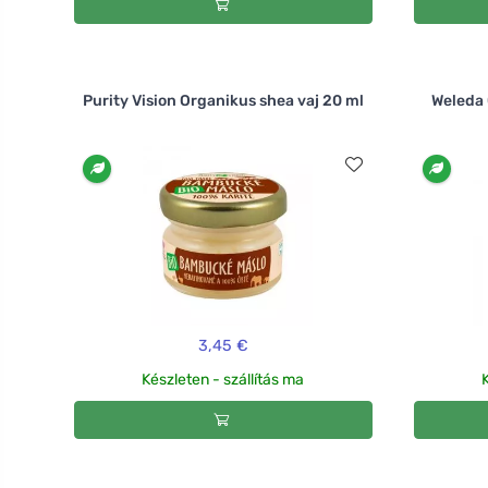
Purity Vision Organikus shea vaj 20 ml
Weleda 
3,45 €
Készleten - szállítás ma
K