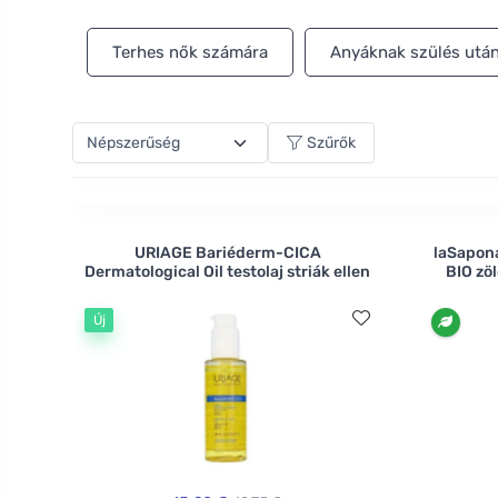
Terhes nők számára
Anyáknak szülés utá
Szűrők
URIAGE Bariéderm-CICA
laSapona
Dermatological Oil testolaj striák ellen
BIO zöl
Új