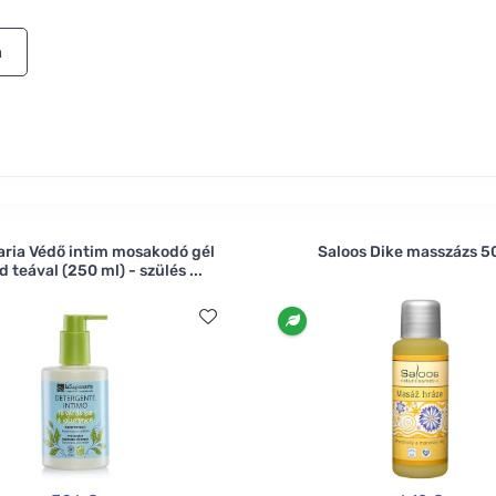
n
ria Védő intim mosakodó gél
Saloos Dike masszázs 5
d teával (250 ml) - szülés ...