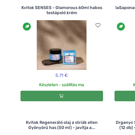
Kvitok SENSES - Glamorous 60ml habos
laSaponar
testápoló krém
5,71 €
Készleten - szállítás ma
K
Kvitok Regeneráló olaj a striák ellen
Organyc 
Gyönyörű has (50 ml) - javítja a...
(12 db)