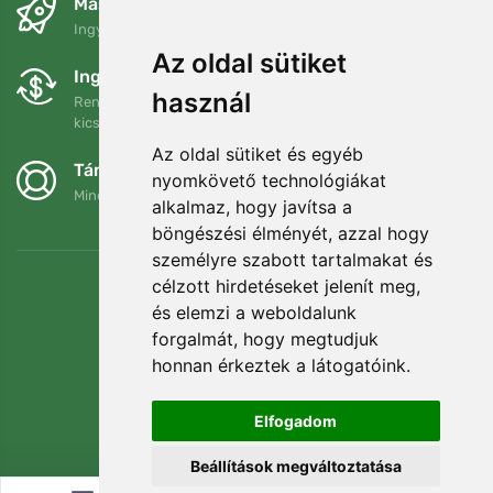
Másnapra és ingyenesen
Ingyenes szállítás a következő összeg felett: 80 EUR
Az oldal sütiket
Ingyenes csere és visszaküldés
használ
Rendelését 90 napon belül bármikor visszaküldheti vagy
kicserélheti.
Az oldal sütiket és egyéb
Támogatjuk a Trees.org-ot
nyomkövető technológiákat
Minden megrendelésért ültetünk egy fát! Bővebben
Rólunk
.
alkalmaz, hogy javítsa a
böngészési élményét, azzal hogy
személyre szabott tartalmakat és
célzott hirdetéseket jelenít meg,
és elemzi a weboldalunk
forgalmát, hogy megtudjuk
honnan érkeztek a látogatóink.
Elfogadom
Beállítások megváltoztatása