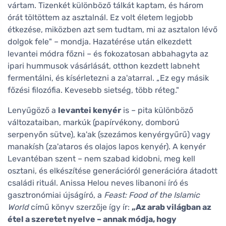
vártam. Tizenkét különböző tálkát kaptam, és három
órát töltöttem az asztalnál. Ez volt életem legjobb
étkezése, miközben azt sem tudtam, mi az asztalon lévő
dolgok fele" – mondja. Hazatérése után elkezdett
levantei módra főzni – és fokozatosan abbahagyta az
ipari hummusok vásárlását, otthon kezdett labneht
fermentálni, és kísérletezni a za'atarral. „Ez egy másik
főzési filozófia. Kevesebb sietség, több réteg."
Lenyűgöző a
levantei kenyér
is – pita különböző
változataiban, markúk (papírvékony, domború
serpenyőn sütve), ka'ak (szezámos kenyérgyűrű) vagy
manakísh (za'ataros és olajos lapos kenyér). A kenyér
Levantéban szent – nem szabad kidobni, meg kell
osztani, és elkészítése generációról generációra átadott
családi rituál. Anissa Helou neves libanoni író és
gasztronómiai újságíró, a
Feast: Food of the Islamic
World
című könyv szerzője így ír:
„Az arab világban az
étel a szeretet nyelve – annak módja, hogy