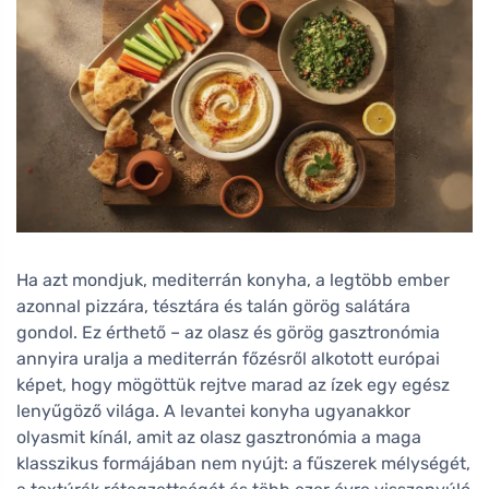
Ha azt mondjuk, mediterrán konyha, a legtöbb ember
azonnal pizzára, tésztára és talán görög salátára
gondol. Ez érthető – az olasz és görög gasztronómia
annyira uralja a mediterrán főzésről alkotott európai
képet, hogy mögöttük rejtve marad az ízek egy egész
lenyűgöző világa. A levantei konyha ugyanakkor
olyasmit kínál, amit az olasz gasztronómia a maga
klasszikus formájában nem nyújt: a fűszerek mélységét,