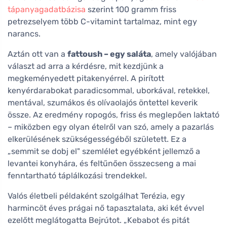
tápanyagadatbázisa
szerint 100 gramm friss
petrezselyem több C-vitamint tartalmaz, mint egy
narancs.
Aztán ott van a
fattoush – egy saláta
, amely valójában
választ ad arra a kérdésre, mit kezdjünk a
megkeményedett pitakenyérrel. A pirított
kenyérdarabokat paradicsommal, uborkával, retekkel,
mentával, szumákos és olívaolajós öntettel keverik
össze. Az eredmény ropogós, friss és meglepően laktató
– miközben egy olyan ételről van szó, amely a pazarlás
elkerülésének szükségességéből született. Ez a
„semmit se dobj el" szemlélet egyébként jellemző a
levantei konyhára, és feltűnően összecseng a mai
fenntartható táplálkozási trendekkel.
Valós életbeli példaként szolgálhat Terézia, egy
harmincöt éves prágai nő tapasztalata, aki két évvel
ezelőtt meglátogatta Bejrútot. „Kebabot és pitát