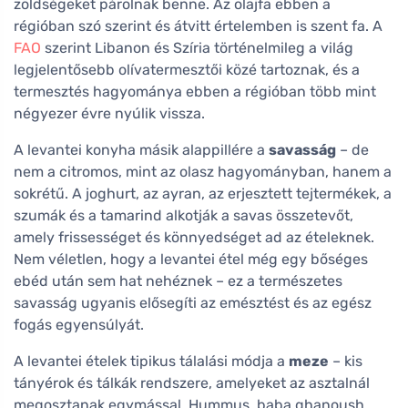
zöldségeket párolnak benne. Az olajfa ebben a
régióban szó szerint és átvitt értelemben is szent fa. A
FAO
szerint Libanon és Szíria történelmileg a világ
legjelentősebb olívatermesztői közé tartoznak, és a
termesztés hagyománya ebben a régióban több mint
négyezer évre nyúlik vissza.
A levantei konyha másik alappillére a
savasság
– de
nem a citromos, mint az olasz hagyományban, hanem a
sokrétű. A joghurt, az ayran, az erjesztett tejtermékek, a
szumák és a tamarind alkotják a savas összetevőt,
amely frissességet és könnyedséget ad az ételeknek.
Nem véletlen, hogy a levantei étel még egy bőséges
ebéd után sem hat nehéznek – ez a természetes
savasság ugyanis elősegíti az emésztést és az egész
fogás egyensúlyát.
A levantei ételek tipikus tálalási módja a
meze
– kis
tányérok és tálkák rendszere, amelyeket az asztalnál
megosztanak egymással. Hummus, baba ghanoush