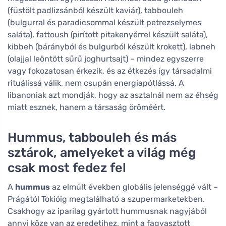
(füstölt padlizsánból készült kaviár), tabbouleh
(bulgurral és paradicsommal készült petrezselymes
saláta), fattoush (pirított pitakenyérrel készült saláta),
kibbeh (bárányból és bulgurból készült krokett), labneh
(olajjal leöntött sűrű joghurtsajt) – mindez egyszerre
vagy fokozatosan érkezik, és az étkezés így társadalmi
rituálissá válik, nem csupán energiapótlássá. A
libanoniak azt mondják, hogy az asztalnál nem az éhség
miatt esznek, hanem a társaság öröméért.
Hummus, tabbouleh és más
sztárok, amelyeket a világ még
csak most fedez fel
A
hummus
az elmúlt években globális jelenséggé vált –
Prágától Tokióig megtalálható a szupermarketekben.
Csakhogy az iparilag gyártott hummusnak nagyjából
annyi köze van az eredetihez, mint a fagyasztott