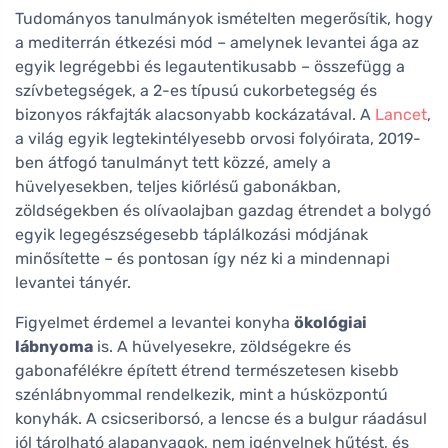
Tudományos tanulmányok ismételten megerősítik, hogy
a mediterrán étkezési mód – amelynek levantei ága az
egyik legrégebbi és legautentikusabb – összefügg a
szívbetegségek, a 2-es típusú cukorbetegség és
bizonyos rákfajták alacsonyabb kockázatával. A
Lancet
,
a világ egyik legtekintélyesebb orvosi folyóirata, 2019-
ben átfogó tanulmányt tett közzé, amely a
hüvelyesekben, teljes kiőrlésű gabonákban,
zöldségekben és olívaolajban gazdag étrendet a bolygó
egyik legegészségesebb táplálkozási módjának
minősítette – és pontosan így néz ki a mindennapi
levantei tányér.
Figyelmet érdemel a levantei konyha
ökológiai
lábnyoma
is. A hüvelyesekre, zöldségekre és
gabonafélékre épített étrend természetesen kisebb
szénlábnyommal rendelkezik, mint a húsközpontú
konyhák. A csicseriborsó, a lencse és a bulgur ráadásul
jól tárolható alapanyagok, nem igényelnek hűtést, és