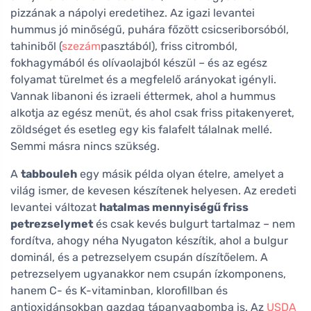
pizzának a nápolyi eredetihez. Az igazi levantei
hummus jó minőségű, puhára főzött csicseriborsóból,
tahiniből (
szezám
pasztából), friss citromból,
fokhagymából és olívaolajból készül – és az egész
folyamat türelmet és a megfelelő arányokat igényli.
Vannak libanoni és izraeli éttermek, ahol a hummus
alkotja az egész menüt, és ahol csak friss pitakenyeret,
zöldséget és esetleg egy kis falafelt tálalnak mellé.
Semmi másra nincs szükség.
A
tabbouleh
egy másik példa olyan ételre, amelyet a
világ ismer, de kevesen készítenek helyesen. Az eredeti
levantei változat
hatalmas mennyiségű friss
petrezselymet
és csak kevés bulgurt tartalmaz – nem
fordítva, ahogy néha Nyugaton készítik, ahol a bulgur
dominál, és a petrezselyem csupán díszítőelem. A
petrezselyem ugyanakkor nem csupán ízkomponens,
hanem C- és K-vitaminban, klorofillban és
antioxidánsokban gazdag tápanyagbomba is. Az
USDA