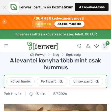
×
Ferwer: parfüm és kozmetikum
Az alkalmazásba
⚡
SUMMER kedvezmény most!
×
SUMMER
Az alkalmazásba
Ingyenes szállítás a következő összeg felett: 80 EUR
0
Ferwer
Blog
Egészség
A levantei konyha több mint csak
hummus
Női parfümök
Férfi parfümök
Unisex parfümök
L
Petr Novák
13 min
5.7.2026