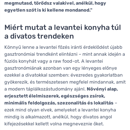
megmutasd, törődsz valakivel, anélkül, hogy
egyetlen szót is ki kellene mondanod."
Miért mutat a levantei konyha túl
a divatos trendeken
Könnyű lenne a levantei főzés iránti érdeklődést újabb
gasztronómiai trendként elintézni – mint annak idején a
fúziós konyhát vagy a raw food-ot. A levantei
gasztronómiának azonban van egy lényeges előnye
ezekkel a divatokkal szemben: évezredes gyakorlatban
gyökerezik, és természetesen megfelel mindannak, amit
a modern táplálkozástudomány ajánl.
Növényi alap,
erjesztett élelmiszerek, egészséges zsírok,
minimális feldolgozás, szezonalitás és lokalitás
–
ezek mind olyan elvek, amelyeket a levantei konyha
mindig is alkalmazott, anélkül, hogy divatos angol
kifejezésekkel kellett volna megneveznie őket.