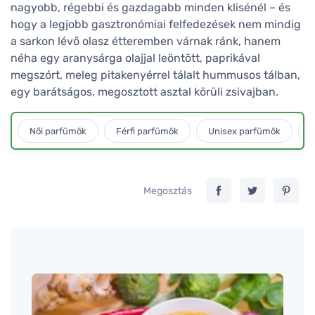
nagyobb, régebbi és gazdagabb minden klisénél – és
hogy a legjobb gasztronómiai felfedezések nem mindig
a sarkon lévő olasz étteremben várnak ránk, hanem
néha egy aranysárga olajjal leöntött, paprikával
megszórt, meleg pitakenyérrel tálalt hummusos tálban,
egy barátságos, megosztott asztal körüli zsivajban.
Női parfümök
Férfi parfümök
Unisex parfümök
L
Megosztás