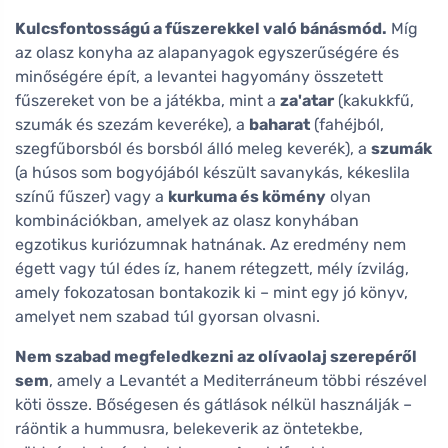
Kulcsfontosságú a fűszerekkel való bánásmód.
Míg
az olasz konyha az alapanyagok egyszerűségére és
minőségére épít, a levantei hagyomány összetett
fűszereket von be a játékba, mint a
za'atar
(kakukkfű,
szumák és szezám keveréke), a
baharat
(fahéjból,
szegfűborsból és borsból álló meleg keverék), a
szumák
(a húsos som bogyójából készült savanykás, kékeslila
színű fűszer) vagy a
kurkuma és kömény
olyan
kombinációkban, amelyek az olasz konyhában
egzotikus kuriózumnak hatnának. Az eredmény nem
égett vagy túl édes íz, hanem rétegzett, mély ízvilág,
amely fokozatosan bontakozik ki – mint egy jó könyv,
amelyet nem szabad túl gyorsan olvasni.
Nem szabad megfeledkezni az olívaolaj szerepéről
sem
, amely a Levantét a Mediterráneum többi részével
köti össze. Bőségesen és gátlások nélkül használják –
ráöntik a hummusra, belekeverik az öntetekbe,