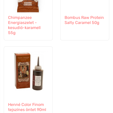
Chimpanzee
Bombus Raw Protein
Energiaszelet -
Salty Caramel 50g
kesudió-karamell
55g
Henné Color Finom
tejszínes öntet 90ml