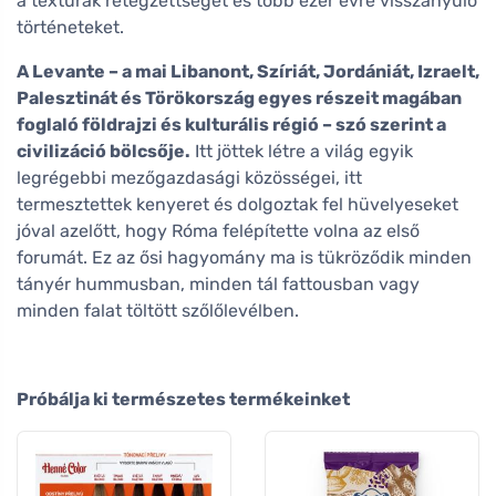
a textúrák rétegzettségét és több ezer évre visszanyúló
történeteket.
A Levante – a mai Libanont, Szíriát, Jordániát, Izraelt,
Palesztinát és Törökország egyes részeit magában
foglaló földrajzi és kulturális régió – szó szerint a
civilizáció bölcsője.
Itt jöttek létre a világ egyik
legrégebbi mezőgazdasági közösségei, itt
termesztettek kenyeret és dolgoztak fel hüvelyeseket
jóval azelőtt, hogy Róma felépítette volna az első
forumát. Ez az ősi hagyomány ma is tükröződik minden
tányér hummusban, minden tál fattousban vagy
minden falat töltött szőlőlevélben.
Próbálja ki természetes termékeinket