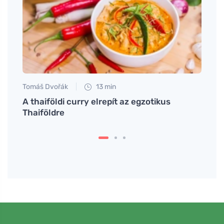
Tomáš Dvořák
13 min
Tomáš
A thaiföldi curry elrepít az egzotikus
Próbá
Thaiföldre
könn