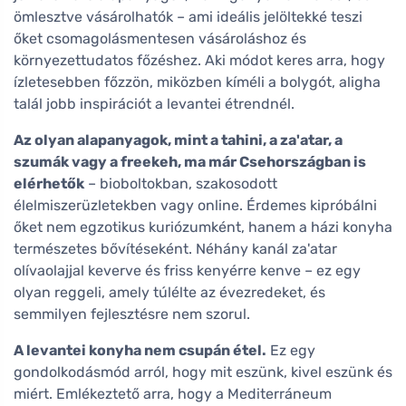
ömlesztve vásárolhatók – ami ideális jelöltekké teszi
őket csomagolásmentesen vásároláshoz és
környezettudatos főzéshez. Aki módot keres arra, hogy
ízletesebben főzzön, miközben kíméli a bolygót, aligha
talál jobb inspirációt a levantei étrendnél.
Az olyan alapanyagok, mint a tahini, a za'atar, a
szumák vagy a freekeh, ma már Csehországban is
elérhetők
– bioboltokban, szakosodott
élelmiszerüzletekben vagy online. Érdemes kipróbálni
őket nem egzotikus kuriózumként, hanem a házi konyha
természetes bővítéseként. Néhány kanál za'atar
olívaolajjal keverve és friss kenyérre kenve – ez egy
olyan reggeli, amely túlélte az évezredeket, és
semmilyen fejlesztésre nem szorul.
A levantei konyha nem csupán étel.
Ez egy
gondolkodásmód arról, hogy mit eszünk, kivel eszünk és
miért. Emlékeztető arra, hogy a Mediterráneum