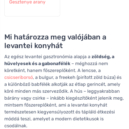
Gesztenye arany
Mi határozza meg valójában a
levantei konyhát
Az egész levantei gasztronómia alapja a
zöldség, a
hüvelyesek és a gabonafélék
– méghozzá nem
köretként, hanem főszereplőként. A lencse, a
csicseriborsó
, a bulgur, a freekeh (pirított zöld búza) és
a különböző babfélék alkotják az étlap gerincét, amely
köré minden más szerveződik. A hús – leggyakrabban
bárány vagy csirke – inkább kiegészítőként jelenik meg,
mintsem főszereplőként, ami a levantei konyhát
természetesen kiegyensúlyozott és tápláló étkezési
móddá teszi, amelyet a modern dietetikusok is
csodálnak.