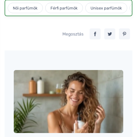
Női parfümök
Férfi parfümök
Unisex parfümök
L
Megosztás