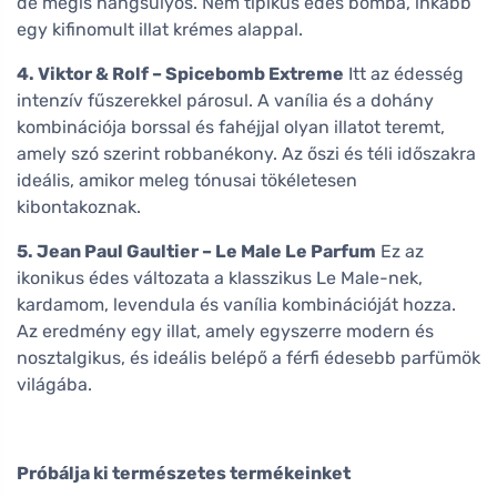
de mégis hangsúlyos. Nem tipikus édes bomba, inkább
egy kifinomult illat krémes alappal.
4. Viktor & Rolf – Spicebomb Extreme
Itt az édesség
intenzív fűszerekkel párosul. A vanília és a dohány
kombinációja borssal és fahéjjal olyan illatot teremt,
amely szó szerint robbanékony. Az őszi és téli időszakra
ideális, amikor meleg tónusai tökéletesen
kibontakoznak.
5. Jean Paul Gaultier – Le Male Le Parfum
Ez az
ikonikus édes változata a klasszikus Le Male-nek,
kardamom, levendula és vanília kombinációját hozza.
Az eredmény egy illat, amely egyszerre modern és
nosztalgikus, és ideális belépő a férfi édesebb parfümök
világába.
Próbálja ki természetes termékeinket