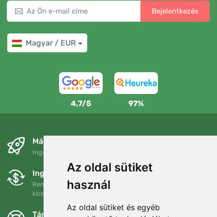
Bejelentkezés
Magyar / EUR
4,7/5
97%
Másnapra és ingyenesen
Ingyenes szállítás a következő összeg felett: 80 EUR
Az oldal sütiket
Ingyenes csere és visszaküldés
használ
Rendelését 90 napon belül bármikor visszaküldheti vagy
kicserélheti.
Az oldal sütiket és egyéb
Támogatjuk a Trees.org-ot