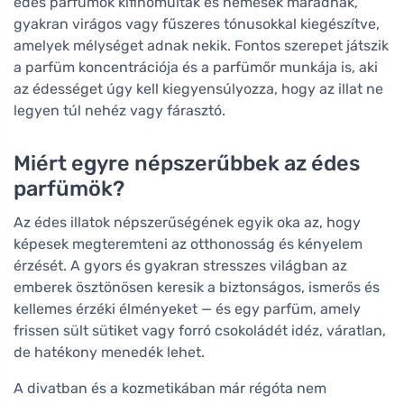
édes parfümök kifinomultak és nemesek maradnak,
gyakran virágos vagy fűszeres tónusokkal kiegészítve,
amelyek mélységet adnak nekik. Fontos szerepet játszik
a parfüm koncentrációja és a parfümőr munkája is, aki
az édességet úgy kell kiegyensúlyozza, hogy az illat ne
legyen túl nehéz vagy fárasztó.
Miért egyre népszerűbbek az édes
parfümök?
Az édes illatok népszerűségének egyik oka az, hogy
képesek megteremteni az otthonosság és kényelem
érzését. A gyors és gyakran stresszes világban az
emberek ösztönösen keresik a biztonságos, ismerős és
kellemes érzéki élményeket — és egy parfüm, amely
frissen sült sütiket vagy forró csokoládét idéz, váratlan,
de hatékony menedék lehet.
A divatban és a kozmetikában már régóta nem