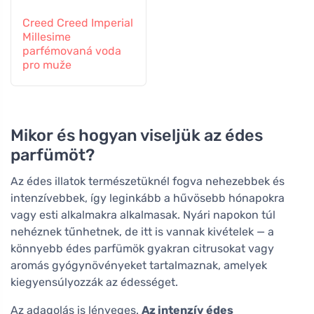
Creed Creed Imperial
Millesime
parfémovaná voda
pro muže
Mikor és hogyan viseljük az édes
parfümöt?
Az édes illatok természetüknél fogva nehezebbek és
intenzívebbek, így leginkább a hűvösebb hónapokra
vagy esti alkalmakra alkalmasak. Nyári napokon túl
nehéznek tűnhetnek, de itt is vannak kivételek — a
könnyebb édes parfümök gyakran citrusokat vagy
aromás gyógynövényeket tartalmaznak, amelyek
kiegyensúlyozzák az édességet.
Az adagolás is lényeges.
Az intenzív édes