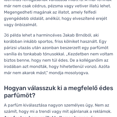
már nem csak cédrus, pézsma vagy vetiver illatú lehet.
Megengedheti magának az illatot, amely felfedi
gyengédebb oldalát, anélkül, hogy elveszítené erejét
vagy önbizalmát.
Jó példa lehet a harmincéves Jakab Brnóból, aki
korábban inkább sportos, friss kölniket használt. Egy
párizsi utazás után azonban beszerzett egy parfümöt
vanília és tonkabab tónusokkal. „Kezdetben nem voltam
biztos benne, hogy nem túl édes. De a kolléganőim az
irodában azt mondták, hogy hihetetlenül vonzó. Azóta
már nem akarok mást," mondja mosolyogva.
Hogyan válasszuk ki a megfelelő édes
parfümöt?
A parfüm kiválasztása nagyon személyes ügy. Nem az
számít, hogy mi a trendi vagy mit ajánlanak a reklámok.