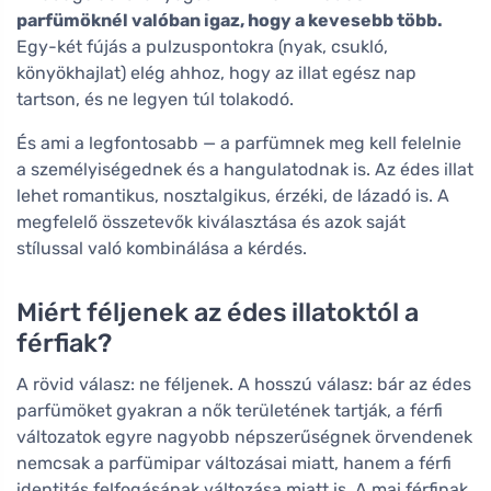
parfümöknél valóban igaz, hogy a kevesebb több.
Egy-két fújás a pulzuspontokra (nyak, csukló,
könyökhajlat) elég ahhoz, hogy az illat egész nap
tartson, és ne legyen túl tolakodó.
És ami a legfontosabb — a parfümnek meg kell felelnie
a személyiségednek és a hangulatodnak is. Az édes illat
lehet romantikus, nosztalgikus, érzéki, de lázadó is. A
megfelelő összetevők kiválasztása és azok saját
stílussal való kombinálása a kérdés.
Miért féljenek az édes illatoktól a
férfiak?
A rövid válasz: ne féljenek. A hosszú válasz: bár az édes
parfümöket gyakran a nők területének tartják, a férfi
változatok egyre nagyobb népszerűségnek örvendenek
nemcsak a parfümipar változásai miatt, hanem a férfi
identitás felfogásának változása miatt is. A mai férfinak