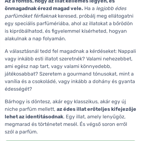
Az a fontos, hogy az illat kellemes legyen, és
önmagadnak érezd magad vele.
Ha a
legjobb édes
parfümöket férfiaknak
keresed, próbálj meg ellátogatni
egy speciális parfümériába, ahol az illatokat a bőrödön
is kipróbálhatod, és figyelemmel kísérheted, hogyan
alakulnak a nap folyamán.
A választásnál tedd fel magadnak a kérdéseket: Nappali
vagy inkább esti illatot szeretnék? Valami nehezebbet,
ami egész nap tart, vagy valami könnyedebb,
játékosabbat? Szeretem a gourmand tónusokat, mint a
vanília és a csokoládé, vagy inkább a dohány és gyanta
édességét?
Bárhogy is döntesz, akár egy klasszikus, akár egy új
niche parfüm mellett,
az édes illat erőteljes kifejezője
lehet az identitásodnak
. Egy illat, amely lenyűgöz,
megmarad és történetet mesél. És végső soron erről
szól a parfüm.