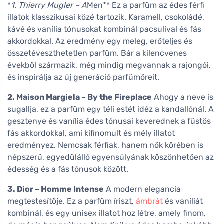
*
1. Thierry Mugler – A
Men** Ez a parfüm az édes férfi
illatok klasszikusai közé tartozik. Karamell, csokoládé,
kávé és vanília tónusokat kombinál pacsulival és fás
akkordokkal. Az eredmény egy meleg, erőteljes és
összetéveszthetetlen parfüm. Bár a kilencvenes
évekből származik, még mindig megvannak a rajongói,
és inspirálja az új generáció parfümőreit.
2. Maison Margiela – By the Fireplace
Ahogy a neve is
sugallja, ez a parfüm egy téli estét idéz a kandallónál. A
gesztenye és vanília édes tónusai keverednek a füstös
fás akkordokkal, ami kifinomult és mély illatot
eredményez. Nemcsak férfiak, hanem nők körében is
népszerű, egyedülálló egyensúlyának köszönhetően az
édesség és a fás tónusok között.
3. Dior – Homme Intense
A modern elegancia
megtestesítője. Ez a parfüm íriszt,
ámbrát
és vaníliát
kombinál, és egy unisex illatot hoz létre, amely finom,