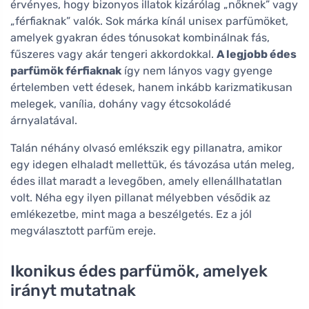
érvényes, hogy bizonyos illatok kizárólag „nőknek” vagy
„férfiaknak” valók. Sok márka kínál unisex parfümöket,
amelyek gyakran édes tónusokat kombinálnak fás,
fűszeres vagy akár tengeri akkordokkal.
A legjobb édes
parfümök férfiaknak
így nem lányos vagy gyenge
értelemben vett édesek, hanem inkább karizmatikusan
melegek, vanília, dohány vagy étcsokoládé
árnyalatával.
Talán néhány olvasó emlékszik egy pillanatra, amikor
egy idegen elhaladt mellettük, és távozása után meleg,
édes illat maradt a levegőben, amely ellenállhatatlan
volt. Néha egy ilyen pillanat mélyebben vésődik az
emlékezetbe, mint maga a beszélgetés. Ez a jól
megválasztott parfüm ereje.
Ikonikus édes parfümök, amelyek
irányt mutatnak