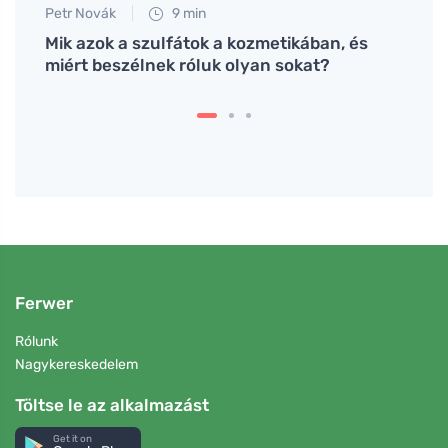
Petr Novák
9 min
Martin
Mik azok a szulfátok a kozmetikában, és
Elekt
miért beszélnek róluk olyan sokat?
otth
Ferwer
Rólunk
Nagykereskedelem
Töltse le az alkalmazást
Get it on