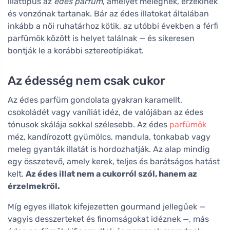
illattípus az
édes parfüm
, amelyet melegnek, érzékinek
és vonzónak tartanak. Bár az édes illatokat általában
inkább a női ruhatárhoz kötik, az utóbbi években a férfi
parfümök között is helyet találnak — és sikeresen
bontják le a korábbi sztereotípiákat.
Az édesség nem csak cukor
Az édes parfüm gondolata gyakran karamellt,
csokoládét vagy vaníliát idéz, de valójában az édes
tónusok skálája sokkal szélesebb. Az édes
parfümök
méz, kandírozott gyümölcs, mandula, tonkabab vagy
meleg gyanták illatát is hordozhatják. Az alap mindig
egy összetevő, amely kerek, teljes és barátságos hatást
kelt.
Az édes illat nem a cukorról szól, hanem az
érzelmekről.
Míg egyes illatok kifejezetten gourmand jellegűek —
vagyis desszerteket és finomságokat idéznek —, más