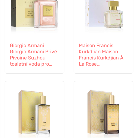
Giorgio Armani
Maison Francis
Giorgio Armani Privé
Kurkdjian Maison
Pivoine Suzhou
Francis Kurkdjian À
toaletní voda pro
La Rose
ženy
parfémovaná voda
pro ženy