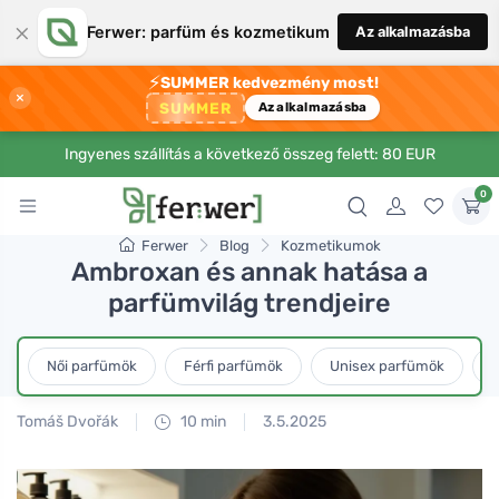
×
Ferwer: parfüm és kozmetikum
Az alkalmazásba
⚡
SUMMER kedvezmény most!
×
SUMMER
Az alkalmazásba
Ingyenes szállítás a következő összeg felett: 80 EUR
0
Ferwer
Blog
Kozmetikumok
Ambroxan és annak hatása a
parfümvilág trendjeire
Női parfümök
Férfi parfümök
Unisex parfümök
L
Tomáš Dvořák
10 min
3.5.2025