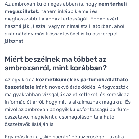
Az ambroxan különleges abban is, hogy
nem terheli
meg az illatot
, hanem inkább kiemeli és
meghosszabbítja annak tartósságát. Éppen ezért
használják „tiszta” vagy minimalista illatokban, ahol
akár néhány másik összetevővel is kulcsszerepet
játszhat.
Miért beszélnek ma többet az
ambroxanról, mint korábban?
Az egyik ok a
kozmetikumok és parfümök átlátható
összetétele
iránti növekvő érdeklődés. A fogyasztók
ma gyakrabban vizsgálják az etiketteket, és keresik az
információt arról, hogy mit is alkalmaznak magukra. És
mivel az ambroxan az egyik kulcsfontosságú parfüm-
összetevő, megjelent a csomagoláson található
összetevők listáján is.
Egy másik ok a „skin scents” népszerűsége – azok a