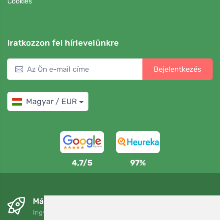
Cookies
Iratkozzon fel hírlevelünkre
Bejelentkezés
Magyar / EUR
4,7/5
97%
Másnapra és ingyenesen
Ingyenes szállítás a következő összeg felett: 80 EUR