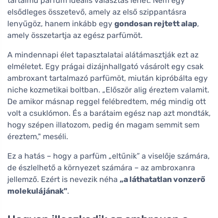
tartalmú parfüm ideális választás lehet. Nem egy
elsődleges összetevő, amely az első szippantásra
lenyűgöz, hanem inkább egy
gondosan rejtett alap
,
amely összetartja az egész parfümöt.
A mindennapi élet tapasztalatai alátámasztják ezt az
elméletet. Egy prágai dizájnhallgató vásárolt egy csak
ambroxant tartalmazó parfümöt, miután kipróbálta egy
niche kozmetikai boltban. „Először alig éreztem valamit.
De amikor másnap reggel felébredtem, még mindig ott
volt a csuklómon. És a barátaim egész nap azt mondták,
hogy szépen illatozom, pedig én magam semmit sem
éreztem," meséli.
Ez a hatás – hogy a parfüm „eltűnik” a viselője számára,
de észlelhető a környezet számára – az ambroxanra
jellemző. Ezért is nevezik néha
„a láthatatlan vonzerő
molekulájának"
.