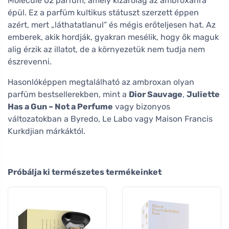
Molecule 02 parfüm, amely kizárólag az ambroxanra
épül. Ez a parfüm kultikus státuszt szerzett éppen
azért, mert „láthatatlanul” és mégis erőteljesen hat. Az
emberek, akik hordják, gyakran mesélik, hogy ők maguk
alig érzik az illatot, de a környezetük nem tudja nem
észrevenni.
Hasonlóképpen megtalálható az ambroxan olyan
parfüm bestsellerekben, mint a
Dior Sauvage
,
Juliette
Has a Gun – Not a Perfume
vagy bizonyos
változatokban a Byredo, Le Labo vagy Maison Francis
Kurkdjian márkáktól.
Próbálja ki természetes termékeinket