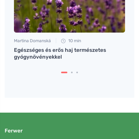
Martina Domanská
10 min
Martin
z
Egészséges és erős haj természetes
Termé
gyógynövényekkel
Ferwer