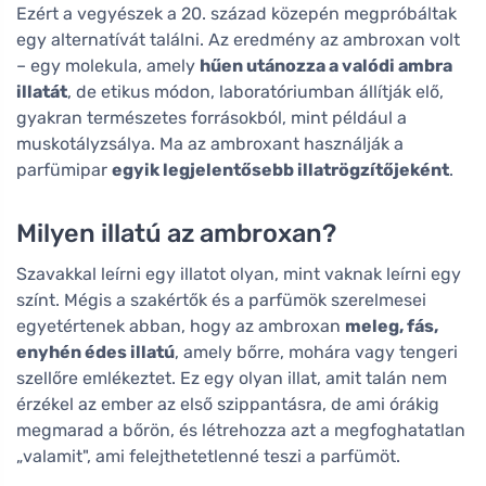
Ezért a vegyészek a 20. század közepén megpróbáltak
egy alternatívát találni. Az eredmény az ambroxan volt
– egy molekula, amely
hűen utánozza a valódi ambra
illatát
, de etikus módon, laboratóriumban állítják elő,
gyakran természetes forrásokból, mint például a
muskotályzsálya. Ma az ambroxant használják a
parfümipar
egyik legjelentősebb illatrögzítőjeként
.
Milyen illatú az ambroxan?
Szavakkal leírni egy illatot olyan, mint vaknak leírni egy
színt. Mégis a szakértők és a parfümök szerelmesei
egyetértenek abban, hogy az ambroxan
meleg, fás,
enyhén édes illatú
, amely bőrre, mohára vagy tengeri
szellőre emlékeztet. Ez egy olyan illat, amit talán nem
érzékel az ember az első szippantásra, de ami órákig
megmarad a bőrön, és létrehozza azt a megfoghatatlan
„valamit", ami felejthetetlenné teszi a parfümöt.