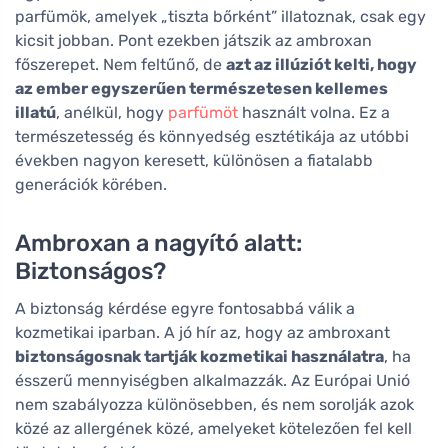
parfümök, amelyek „tiszta bőrként” illatoznak, csak egy
kicsit jobban. Pont ezekben játszik az ambroxan
főszerepet. Nem feltűnő, de
azt az illúziót kelti, hogy
az ember egyszerűen természetesen kellemes
illatú
, anélkül, hogy
parfümöt
használt volna. Ez a
természetesség és könnyedség esztétikája az utóbbi
években nagyon keresett, különösen a fiatalabb
generációk körében.
Ambroxan a nagyító alatt:
Biztonságos?
A biztonság kérdése egyre fontosabbá válik a
kozmetikai iparban. A jó hír az, hogy az ambroxant
biztonságosnak tartják kozmetikai használatra
, ha
ésszerű mennyiségben alkalmazzák. Az Európai Unió
nem szabályozza különösebben, és nem sorolják azok
közé az allergének közé, amelyeket kötelezően fel kell