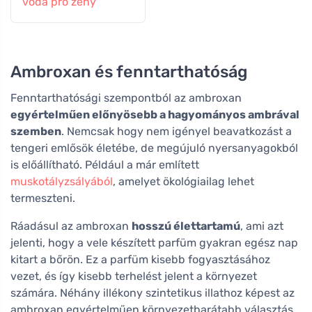
voda pro ženy
Ambroxan és fenntarthatóság
Fenntarthatósági szempontból az ambroxan
egyértelműen előnyösebb a hagyományos ambrával
szemben
. Nemcsak hogy nem igényel beavatkozást a
tengeri emlősök életébe, de megújuló nyersanyagokból
is előállítható. Például a már említett
muskotályzsályából
, amelyet ökológiailag lehet
termeszteni.
Ráadásul az ambroxan
hosszú élettartamú
, ami azt
jelenti, hogy a vele készített parfüm gyakran egész nap
kitart a bőrön. Ez a parfüm kisebb fogyasztásához
vezet, és így kisebb terhelést jelent a környezet
számára. Néhány illékony szintetikus illathoz képest az
ambroxan egyértelműen környezetbarátabb választás