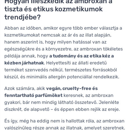
Hogyan illeszkedik az ambroxan a
tiszta és etikus kozmetikumok
trendjébe?
Abban az időben, amikor egyre több ember választja a
kozmetikumokat nemcsak az ár és az illat alapján,
hanem aszerint is, hogy milyen hatással van az
egészségükre és a környezetre, az ambroxan tökéletes
példája annak, hogy
a tudomány és az etika kéz a
kézben járhatnak
. Helyettesíti az állati eredetű
terméket szenvedés nélkül, természetes forrásokból
készül, és minimális allergén potenciállal rendelkezik.
Azok számára, akik
vegán, cruelty-free és
fenntartható parfümöket
keresnek, az ambroxan
gyakori, bár nem mindig látható összetevő. Jelenléte
diszkrét, de alapvető – és éppen ebben rejlik az ereje.
És így, még ha eddig nem is hallottak róla, az ambroxan
valószínűleg része annak az illatnak, amelyet szeretnek.