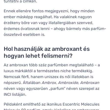
tüntetni a címkén.
Ennek ellenére fontos megjegyezni, hogy minden
ember másképp reagálhat. Ha valakinek nagyon
érzékeny bőre van vagy illatallergiában szenved,
érdemes óvatosnak lenni – ahogy bármely más parfüm-
összetevő esetében is.
Hol használják az ambroxant és
hogyan lehet felismerni?
Az ambroxan több száz parfümben megtalálható – a
luxus márkáktól a természetes niche termékekig.
Nemcsak férfi, hanem uniszex és női illatokban is
népszerű. Általában
Ambrox
,
Ambroxide
,
Ambroxan
néven vagy egyszerűen „parfum” néven szerepel az
INCI listáján.
Példaként említhető az ikonikus Escentric Molecules