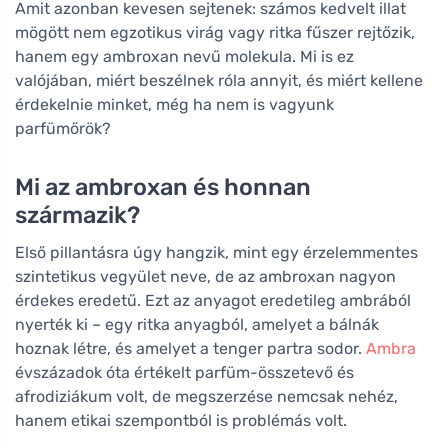
Amit azonban kevesen sejtenek: számos kedvelt illat
mögött nem egzotikus virág vagy ritka fűszer rejtőzik,
hanem egy ambroxan nevű molekula. Mi is ez
valójában, miért beszélnek róla annyit, és miért kellene
érdekelnie minket, még ha nem is vagyunk
parfümőrök?
Mi az ambroxan és honnan
származik?
Első pillantásra úgy hangzik, mint egy érzelemmentes
szintetikus vegyület neve, de az ambroxan nagyon
érdekes eredetű. Ezt az anyagot eredetileg ambrából
nyerték ki – egy ritka anyagból, amelyet a bálnák
hoznak létre, és amelyet a tenger partra sodor.
Ambra
évszázadok óta értékelt parfüm-összetevő és
afrodiziákum volt, de megszerzése nemcsak nehéz,
hanem etikai szempontból is problémás volt.