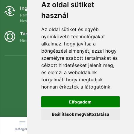
Az oldal sütiket
Ingyenes csere és visszaküldés
használ
Rendelését 90 napon belül bármikor visszaküldheti vagy
kicserélheti.
Az oldal sütiket és egyéb
Támogatjuk a Trees.org-ot
nyomkövető technológiákat
Minden megrendelésért ültetünk egy fát! Bővebben
Rólunk
.
alkalmaz, hogy javítsa a
böngészési élményét, azzal hogy
személyre szabott tartalmakat és
célzott hirdetéseket jelenít meg,
és elemzi a weboldalunk
forgalmát, hogy megtudjuk
honnan érkeztek a látogatóink.
Elfogadom
Beállítások megváltoztatása
© Topshelf s.r.o. Minden jog fenntartva.
Kategória
Keresés
Kosár