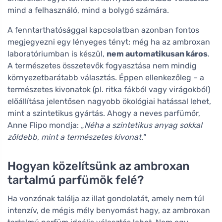
mind a felhasználó, mind a bolygó számára.
A fenntarthatósággal kapcsolatban azonban fontos
megjegyezni egy lényeges tényt: még ha az ambroxan
laboratóriumban is készül,
nem automatikusan káros
.
A természetes összetevők fogyasztása nem mindig
környezetbarátabb választás. Éppen ellenkezőleg – a
természetes kivonatok (pl. ritka fákból vagy virágokból)
előállítása jelentősen nagyobb ökológiai hatással lehet,
mint a szintetikus gyártás. Ahogy a neves parfümőr,
Anne Flipo mondja:
„Néha a szintetikus anyag sokkal
zöldebb, mint a természetes kivonat."
Hogyan közelítsünk az ambroxan
tartalmú parfümök felé?
Ha vonzónak találja az illat gondolatát, amely nem túl
intenzív, de mégis mély benyomást hagy, az ambroxan