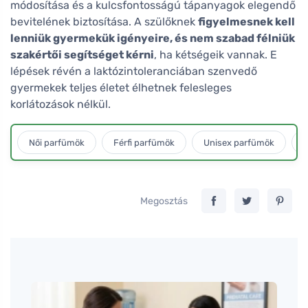
módosítása és a kulcsfontosságú tápanyagok elegendő
bevitelének biztosítása. A szülőknek
figyelmesnek kell
lenniük gyermekük igényeire, és nem szabad félniük
szakértői segítséget kérni
, ha kétségeik vannak. E
lépések révén a laktózintoleranciában szenvedő
gyermekek teljes életet élhetnek felesleges
korlátozások nélkül.
Női parfümök
Férfi parfümök
Unisex parfümök
L
Megosztás