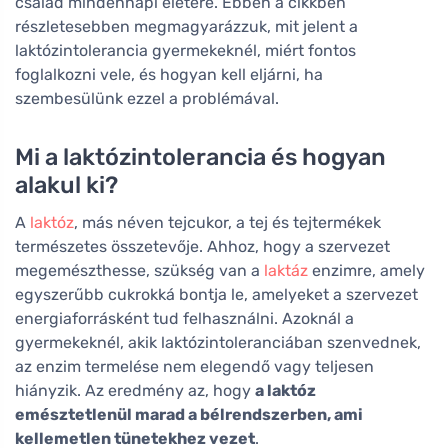
család mindennapi életére. Ebben a cikkben
részletesebben megmagyarázzuk, mit jelent a
laktózintolerancia gyermekeknél, miért fontos
foglalkozni vele, és hogyan kell eljárni, ha
szembesülünk ezzel a problémával.
Mi a laktózintolerancia és hogyan
alakul ki?
A
laktóz
, más néven tejcukor, a tej és tejtermékek
természetes összetevője. Ahhoz, hogy a szervezet
megemészthesse, szükség van a
laktáz
enzimre, amely
egyszerűbb cukrokká bontja le, amelyeket a szervezet
energiaforrásként tud felhasználni. Azoknál a
gyermekeknél, akik laktózintoleranciában szenvednek,
az enzim termelése nem elegendő vagy teljesen
hiányzik. Az eredmény az, hogy
a laktóz
emésztetlenül marad a bélrendszerben, ami
kellemetlen tünetekhez vezet
.