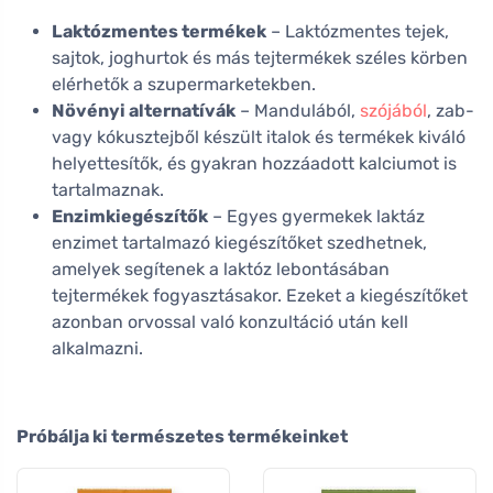
Laktózmentes termékek
– Laktózmentes tejek,
sajtok, joghurtok és más tejtermékek széles körben
elérhetők a szupermarketekben.
Növényi alternatívák
– Mandulából,
szójából
, zab-
vagy kókusztejből készült italok és termékek kiváló
helyettesítők, és gyakran hozzáadott kalciumot is
tartalmaznak.
Enzimkiegészítők
– Egyes gyermekek laktáz
enzimet tartalmazó kiegészítőket szedhetnek,
amelyek segítenek a laktóz lebontásában
tejtermékek fogyasztásakor. Ezeket a kiegészítőket
azonban orvossal való konzultáció után kell
alkalmazni.
Próbálja ki természetes termékeinket