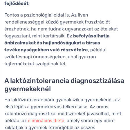
fejlődését
.
Fontos a pszichológiai oldal is. Az ilyen
rendellenességgel küzdő gyermekek frusztrációt
érezhetnek, ha nem tudnak ugyanazokat az ételeket
fogyasztani, mint kortársaik. Ez
befolyásolhatja
önbizalmukat és hajlandóságukat a társas
tevékenységekben való részvételre
, például
születésnapi ünnepségeken, ahol gyakran
tejtermékeket szolgálnak fel.
A laktózintolerancia diagnosztizálása
gyermekeknél
Ha laktózintoleranciára gyanakszik a gyermekénél, az
első lépés a gyermekorvos felkeresése. Az orvos
különböző diagnosztikai módszereket javasolhat, mint
például az
eliminációs diéta
, amely során egy időre
kiiktatják a gyermek étrendjéből az összes