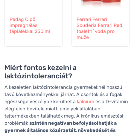
Pedag Cipő
Ferrari Ferrari
impregnálás
Scuderia Ferrari Red
táplálékkal 250 ml
toaletní voda pro
muže
Miért fontos kezelni a
laktózintoleranciát?
A kezeletlen laktózintolerancia gyermekeknél hosszú
távú következményekkel járhat. A csontok és a fogak
egészsége veszélybe kerülhet a
kalcium
és a D-vitamin
elégtelen bevitele miatt, amelyek általában
tejtermékekben találhatók meg. A krónikus emésztési
problémák
szintén negatívan befolyásolhatják a
gyermek általános közérzetét, növekedését és