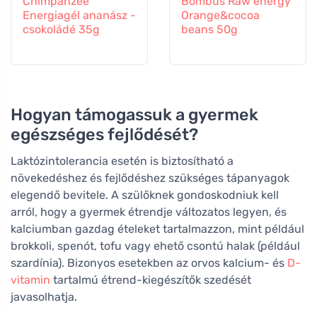
Chimpanzee
Bombus Raw energy
Energiagél ananász -
Orange&cocoa
csokoládé 35g
beans 50g
Hogyan támogassuk a gyermek
egészséges fejlődését?
Laktózintolerancia esetén is biztosítható a
növekedéshez és fejlődéshez szükséges tápanyagok
elegendő bevitele. A szülőknek gondoskodniuk kell
arról, hogy a gyermek étrendje változatos legyen, és
kalciumban gazdag ételeket tartalmazzon, mint például
brokkoli, spenót, tofu vagy ehető csontú halak (például
szardínia). Bizonyos esetekben az orvos kalcium- és
D-
vitamin
tartalmú étrend-kiegészítők szedését
javasolhatja.