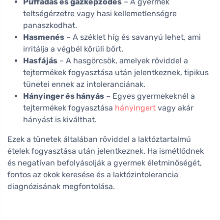
Puffadás és gázképződés
– A gyermek
teltségérzetre vagy hasi kellemetlenségre
panaszkodhat.
Hasmenés
– A széklet híg és savanyú lehet, ami
irritálja a végbél körüli bőrt.
Hasfájás
– A hasgörcsök, amelyek röviddel a
tejtermékek fogyasztása után jelentkeznek, tipikus
tünetei ennek az intoleranciának.
Hányinger és hányás
– Egyes gyermekeknél a
tejtermékek fogyasztása
hányingert
vagy akár
hányást is kiválthat.
Ezek a tünetek általában röviddel a laktóztartalmú
ételek fogyasztása után jelentkeznek. Ha ismétlődnek
és negatívan befolyásolják a gyermek életminőségét,
fontos az okok keresése és a laktózintolerancia
diagnózisának megfontolása.