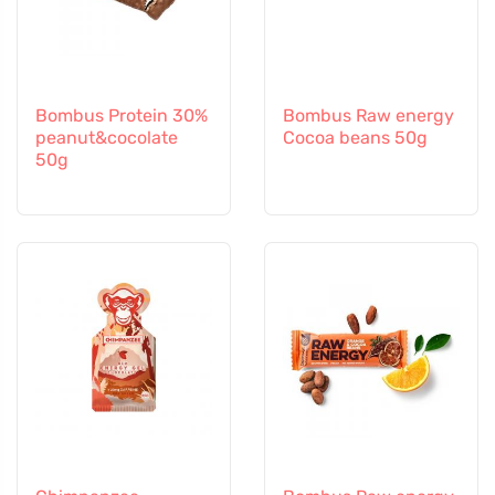
Bombus Protein 30%
Bombus Raw energy
peanut&cocolate
Cocoa beans 50g
50g