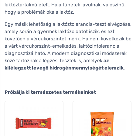
laktóztartalmú ételt. Ha a tünetek javulnak, valószínű,
hogy a problémák oka a laktóz.
Egy másik lehetőség a laktóztolerancia-teszt elvégzése,
amely során a gyermek laktózoldatot iszik, és ezt
követően a vércukorszintet mérik. Ha nem következik be
a várt vércukorszint-emelkedés, laktózintolerancia
diagnosztizálható. A modern diagnosztikai módszerek
közé tartoznak a légzési tesztek is, amelyek
az
kilélegzett levegő hidrogénmennyiségét elemzik
.
Próbálja ki természetes termékeinket