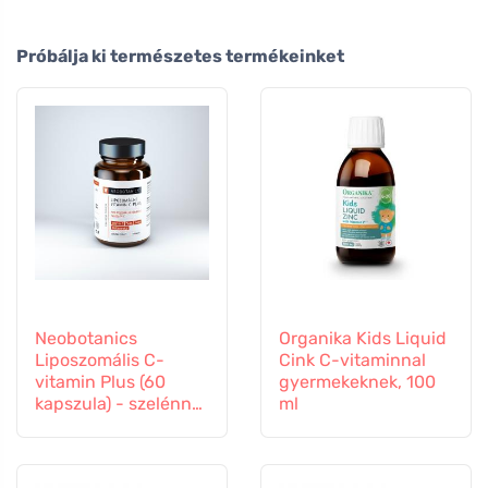
Próbálja ki természetes termékeinket
Neobotanics
Organika Kids Liquid
Liposzomális C-
Cink C-vitaminnal
vitamin Plus (60
gyermekeknek, 100
kapszula) - szelénnel
ml
és cinkkel