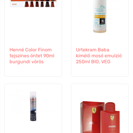
Henné Color Finom
Urtekram Baba
tejszínes öntet 90ml
kímélő mosó emulzió
burgundi vörös
250ml BIO, VEG