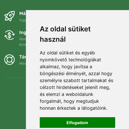
Másnapra és ingyenesen
Ingyenes szállítás a következő összeg felett: 80 EUR
Az oldal sütiket
Ingyenes csere és visszaküldés
használ
Rendelését 90 napon belül bármikor visszaküldheti vagy
kicserélheti.
Az oldal sütiket és egyéb
Támogatjuk a Trees.org-ot
nyomkövető technológiákat
Minden megrendelésért ültetünk egy fát! Bővebben
Rólunk
.
alkalmaz, hogy javítsa a
böngészési élményét, azzal hogy
személyre szabott tartalmakat és
célzott hirdetéseket jelenít meg,
és elemzi a weboldalunk
forgalmát, hogy megtudjuk
honnan érkeztek a látogatóink.
Elfogadom