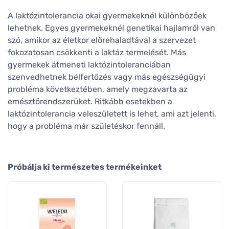
A laktózintolerancia okai gyermekeknél különbözőek
lehetnek. Egyes gyermekeknél genetikai hajlamról van
szó, amikor az életkor előrehaladtával a szervezet
fokozatosan csökkenti a laktáz termelését. Más
gyermekek átmeneti laktózintoleranciában
szenvedhetnek bélfertőzés vagy más egészségügyi
probléma következtében, amely megzavarta az
emésztőrendszerüket. Ritkább esetekben a
laktózintolerancia veleszületett is lehet, ami azt jelenti,
hogy a probléma már születéskor fennáll.
Próbálja ki természetes termékeinket