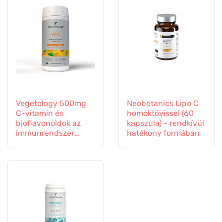
Vegetology 500mg
Neobotanics Lipo C
C-vitamin és
homoktövissel (60
bioflavonoidok az
kapszula) - rendkívül
immunrendszer
hatékony formában
támogatására, 60
kapszula