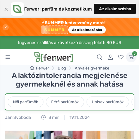
×
Ferwer: parfüm és kozmetikum
Az alkalmazásba
⚡
SUMMER kedvezmény most!
×
SUMMER
Az alkalmazásba
Ingyenes szállítás a következő összeg felett: 80 EUR
0
Ferwer
Blog
Anya és gyermeke
A laktózintolerancia megjelenése
gyermekeknél és annak hatása
Női parfümök
Férfi parfümök
Unisex parfümök
L
Jan Svoboda
8 min
19.11.2024