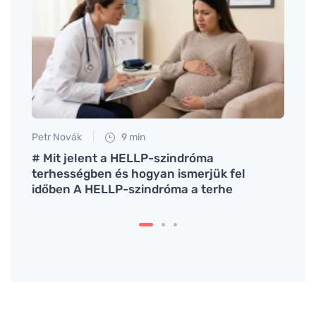
Petr Novák
9 min
Petr N
# Mit jelent a HELLP-szindróma
Táplá
terhességben és hogyan ismerjük fel
trime
időben A HELLP-szindróma a terhe