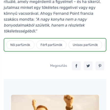
rituálé, amely megérdemli a figyelmet – és ha sikerül,
jutalmaz minket egy tökéletes reggelivel vagy egy
könnyű vacsorával. Ahogy Fernand Point francia
szakács mondta:
"A nagy konyha nem a nagy
bonyodalmakból születik, hanem a részletek
tökéletességéből."
Női parfümök
Férfi parfümök
Unisex parfümök
L
Megosztás