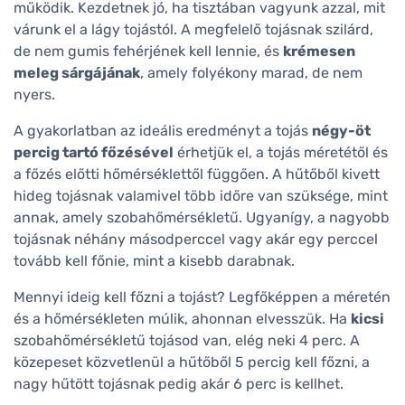
működik. Kezdetnek jó, ha tisztában vagyunk azzal, mit
várunk el a lágy tojástól. A megfelelő tojásnak szilárd,
de nem gumis fehérjének kell lennie, és
krémesen
meleg sárgájának
, amely folyékony marad, de nem
nyers.
A gyakorlatban az ideális eredményt a tojás
négy-öt
percig tartó főzésével
érhetjük el, a tojás méretétől és
a főzés előtti hőmérséklettől függően. A hűtőből kivett
hideg tojásnak valamivel több időre van szüksége, mint
annak, amely szobahőmérsékletű. Ugyanígy, a nagyobb
tojásnak néhány másodperccel vagy akár egy perccel
tovább kell főnie, mint a kisebb darabnak.
Mennyi ideig kell főzni a tojást? Legfőképpen a méretén
és a hőmérsékleten múlik, ahonnan elvesszük. Ha
kicsi
szobahőmérsékletű tojásod van, elég neki 4 perc. A
közepeset közvetlenül a hűtőből 5 percig kell főzni, a
nagy hűtött tojásnak pedig akár 6 perc is kellhet.