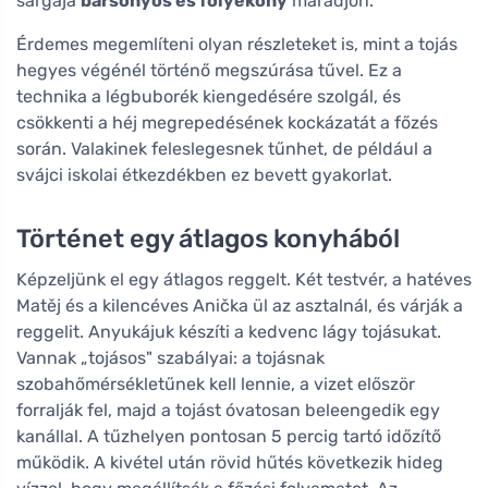
sárgája
bársonyos és folyékony
maradjon.
Érdemes megemlíteni olyan részleteket is, mint a tojás
hegyes végénél történő megszúrása tűvel. Ez a
technika a légbuborék kiengedésére szolgál, és
csökkenti a héj megrepedésének kockázatát a főzés
során. Valakinek feleslegesnek tűnhet, de például a
svájci iskolai étkezdékben ez bevett gyakorlat.
Történet egy átlagos konyhából
Képzeljünk el egy átlagos reggelt. Két testvér, a hatéves
Matěj és a kilencéves Anička ül az asztalnál, és várják a
reggelit. Anyukájuk készíti a kedvenc lágy tojásukat.
Vannak „tojásos" szabályai: a tojásnak
szobahőmérsékletűnek kell lennie, a vizet először
forralják fel, majd a tojást óvatosan beleengedik egy
kanállal. A tűzhelyen pontosan 5 percig tartó időzítő
működik. A kivétel után rövid hűtés következik hideg