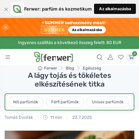
×
Ferwer: parfüm és kozmetikum
Az alkalmazásba
⚡
SUMMER kedvezmény most!
×
SUMMER
Az alkalmazásba
Ingyenes szállítás a következő összeg felett: 80 EUR
0
Ferwer
Blog
Egészség
A lágy tojás és tökéletes
elkészítésének titka
Női parfümök
Férfi parfümök
Unisex parfümök
L
Tomáš Dvořák
11 min
22.7.2025