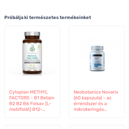
Próbálja ki természetes termékeinket
Cytoplan METHYL
Neobotanics Novarix
FACTORS - B1 Betain
(60 kapszula) - az
B2 B2 B6 Folsav (L-
érrendszer és a
metilfolát) B12-
mikrokeringés
vitamin és cink, 60
számára
kapszula