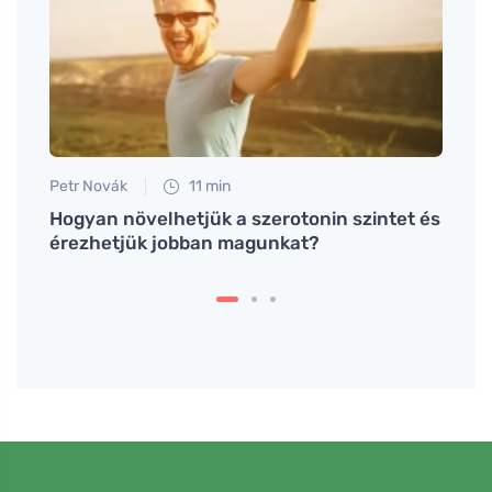
Petr Novák
11 min
Eva No
Hogyan növelhetjük a szerotonin szintet és
A leg
érezhetjük jobban magunkat?
és az