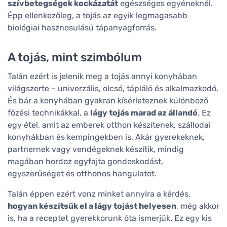
szívbetegségek kockázatát
egészséges egyéneknél.
Épp ellenkezőleg, a tojás az egyik legmagasabb
biológiai hasznosulású tápanyagforrás.
A tojás, mint szimbólum
Talán ezért is jelenik meg a tojás annyi konyhában
világszerte – univerzális, olcsó, tápláló és alkalmazkodó.
És bár a konyhában gyakran kísérleteznek különböző
főzési technikákkal, a
lágy tojás marad az állandó
. Ez
egy étel, amit az emberek otthon készítenek, szállodai
konyhákban és kempingekben is. Akár gyerekeknek,
partnernek vagy vendégeknek készítik, mindig
magában hordoz egyfajta gondoskodást,
egyszerűséget és otthonos hangulatot.
Talán éppen ezért vonz minket annyira a kérdés,
hogyan készítsük el a lágy tojást helyesen
, még akkor
is, ha a receptet gyerekkorunk óta ismerjük. Ez egy kis