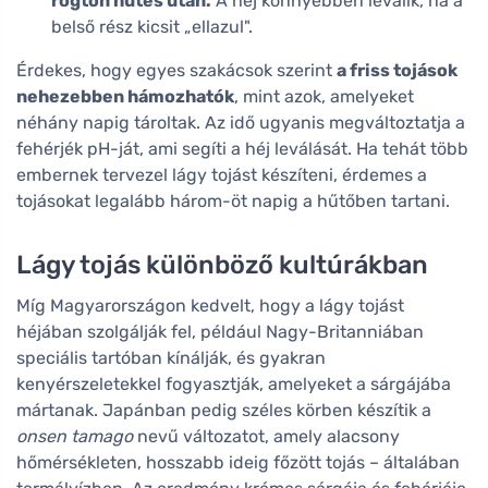
rögtön hűtés után.
A héj könnyebben leválik, ha a
belső rész kicsit „ellazul".
Érdekes, hogy egyes szakácsok szerint
a friss tojások
nehezebben hámozhatók
, mint azok, amelyeket
néhány napig tároltak. Az idő ugyanis megváltoztatja a
fehérjék pH-ját, ami segíti a héj leválását. Ha tehát több
embernek tervezel lágy tojást készíteni, érdemes a
tojásokat legalább három-öt napig a hűtőben tartani.
Lágy tojás különböző kultúrákban
Míg Magyarországon kedvelt, hogy a lágy tojást
héjában szolgálják fel, például Nagy-Britanniában
speciális tartóban kínálják, és gyakran
kenyérszeletekkel fogyasztják, amelyeket a sárgájába
mártanak. Japánban pedig széles körben készítik a
onsen tamago
nevű változatot, amely alacsony
hőmérsékleten, hosszabb ideig főzött tojás – általában