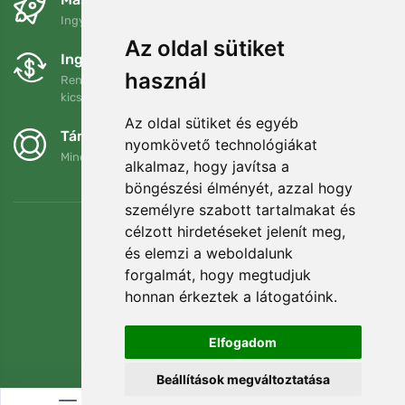
Ingyenes szállítás a következő összeg felett: 80 EUR
Az oldal sütiket
Ingyenes csere és visszaküldés
használ
Rendelését 90 napon belül bármikor visszaküldheti vagy
kicserélheti.
Az oldal sütiket és egyéb
Támogatjuk a Trees.org-ot
nyomkövető technológiákat
Minden megrendelésért ültetünk egy fát! Bővebben
Rólunk
.
alkalmaz, hogy javítsa a
böngészési élményét, azzal hogy
személyre szabott tartalmakat és
célzott hirdetéseket jelenít meg,
és elemzi a weboldalunk
forgalmát, hogy megtudjuk
honnan érkeztek a látogatóink.
Elfogadom
Beállítások megváltoztatása