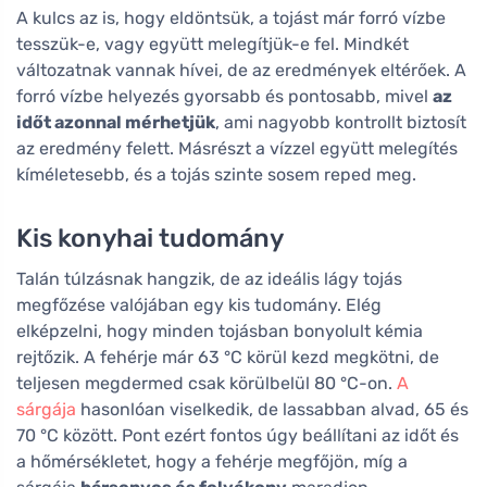
A kulcs az is, hogy eldöntsük, a tojást már forró vízbe
tesszük-e, vagy együtt melegítjük-e fel. Mindkét
változatnak vannak hívei, de az eredmények eltérőek. A
forró vízbe helyezés gyorsabb és pontosabb, mivel
az
időt azonnal mérhetjük
, ami nagyobb kontrollt biztosít
az eredmény felett. Másrészt a vízzel együtt melegítés
kíméletesebb, és a tojás szinte sosem reped meg.
Kis konyhai tudomány
Talán túlzásnak hangzik, de az ideális lágy tojás
megfőzése valójában egy kis tudomány. Elég
elképzelni, hogy minden tojásban bonyolult kémia
rejtőzik. A fehérje már 63 °C körül kezd megkötni, de
teljesen megdermed csak körülbelül 80 °C-on.
A
sárgája
hasonlóan viselkedik, de lassabban alvad, 65 és
70 °C között. Pont ezért fontos úgy beállítani az időt és
a hőmérsékletet, hogy a fehérje megfőjön, míg a