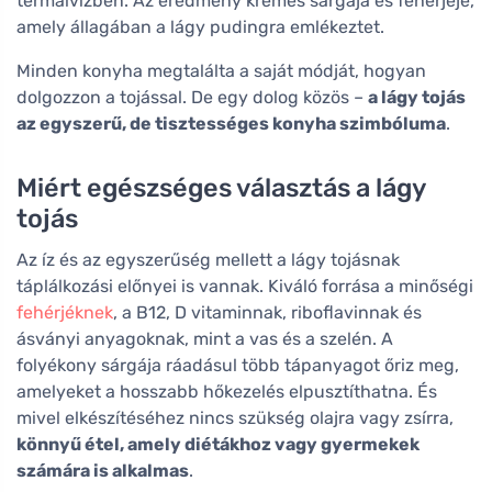
termálvízben. Az eredmény krémes sárgája és fehérjéje,
amely állagában a lágy pudingra emlékeztet.
Minden konyha megtalálta a saját módját, hogyan
dolgozzon a tojással. De egy dolog közös –
a lágy tojás
az egyszerű, de tisztességes konyha szimbóluma
.
Miért egészséges választás a lágy
tojás
Az íz és az egyszerűség mellett a lágy tojásnak
táplálkozási előnyei is vannak. Kiváló forrása a minőségi
fehérjéknek
, a B12, D vitaminnak, riboflavinnak és
ásványi anyagoknak, mint a vas és a szelén. A
folyékony sárgája ráadásul több tápanyagot őriz meg,
amelyeket a hosszabb hőkezelés elpusztíthatna. És
mivel elkészítéséhez nincs szükség olajra vagy zsírra,
könnyű étel, amely diétákhoz vagy gyermekek
számára is alkalmas
.