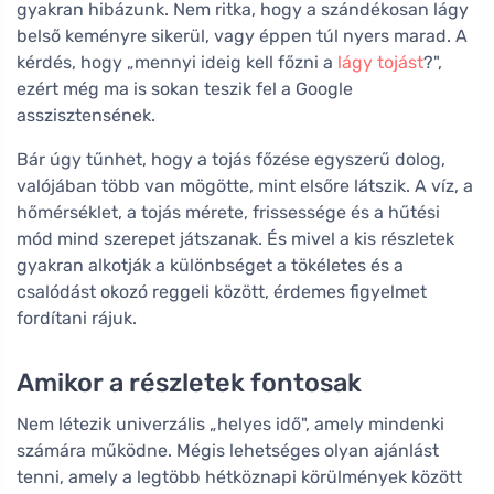
gyakran hibázunk. Nem ritka, hogy a szándékosan lágy
belső keményre sikerül, vagy éppen túl nyers marad. A
kérdés, hogy „mennyi ideig kell főzni a
lágy tojást
?",
ezért még ma is sokan teszik fel a Google
asszisztensének.
Bár úgy tűnhet, hogy a tojás főzése egyszerű dolog,
valójában több van mögötte, mint elsőre látszik. A víz, a
hőmérséklet, a tojás mérete, frissessége és a hűtési
mód mind szerepet játszanak. És mivel a kis részletek
gyakran alkotják a különbséget a tökéletes és a
csalódást okozó reggeli között, érdemes figyelmet
fordítani rájuk.
Amikor a részletek fontosak
Nem létezik univerzális „helyes idő", amely mindenki
számára működne. Mégis lehetséges olyan ajánlást
tenni, amely a legtöbb hétköznapi körülmények között