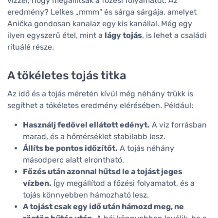
vízzel, hogy megállítsák a főzési folyamatot. Az
eredmény? Lelkes „mmm" és sárga sárgája, amelyet
Anička gondosan kanalaz egy kis kanállal. Még egy
ilyen egyszerű étel, mint a
lágy tojás
, is lehet a családi
rituálé része.
A tökéletes tojás titka
Az idő és a tojás méretén kívül még néhány trükk is
segíthet a tökéletes eredmény elérésében. Például:
Használj fedővel ellátott edényt.
A víz forrásban
marad, és a hőmérséklet stabilabb lesz.
Állíts be pontos időzítőt.
A tojás néhány
másodperc alatt elrontható.
Főzés után azonnal hűtsd le a tojást jeges
vízben.
Így megállítod a főzési folyamatot, és a
tojás könnyebben hámozható lesz.
A tojást csak egy idő után hámozd meg, ne