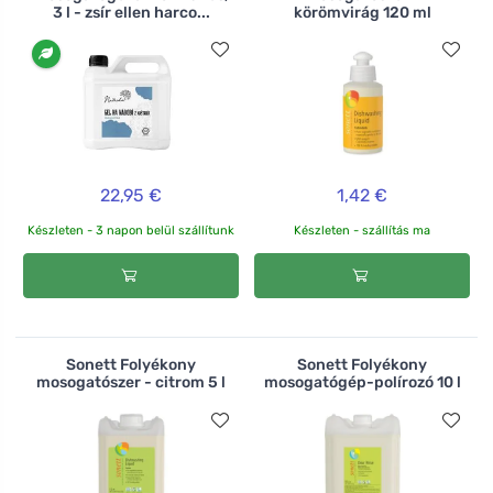
3 l - zsír ellen harco...
körömvirág 120 ml
22,95 €
1,42 €
Készleten - 3 napon belül szállítunk
Készleten - szállítás ma
Sonett Folyékony
Sonett Folyékony
mosogatószer - citrom 5 l
mosogatógép-polírozó 10 l