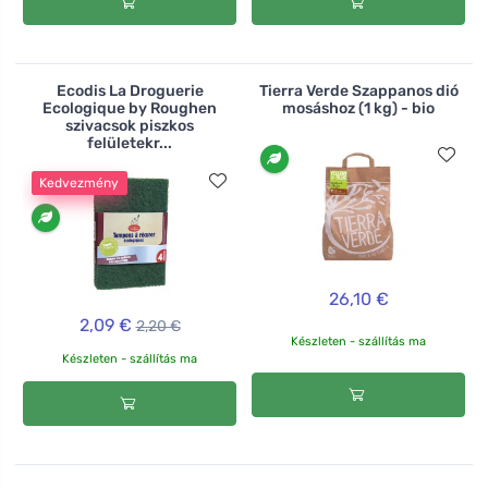
Ecodis La Droguerie
Tierra Verde Szappanos dió
Ecologique by Roughen
mosáshoz (1 kg) - bio
szivacsok piszkos
felületekr...
Kedvezmény
26,10 €
2,09 €
2,20 €
Készleten - szállítás ma
Készleten - szállítás ma