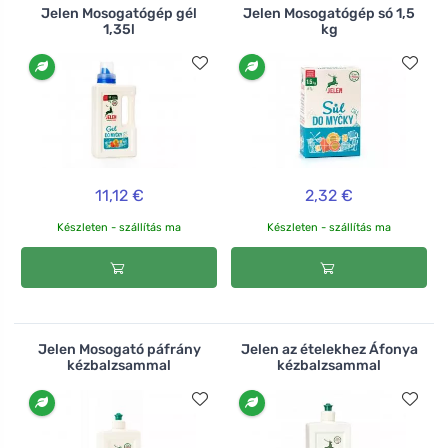
Jelen Mosogatógép gél
Jelen Mosogatógép só 1,5
1,35l
kg
11,12 €
2,32 €
Készleten - szállítás ma
Készleten - szállítás ma
Jelen Mosogató páfrány
Jelen az ételekhez Áfonya
kézbalzsammal
kézbalzsammal