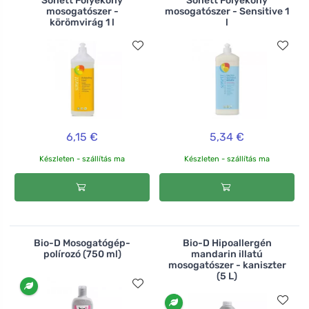
Sonett Folyékony
Sonett Folyékony
mosogatószer -
mosogatószer - Sensitive 1
körömvirág 1 l
l
6,15 €
5,34 €
Készleten - szállítás ma
Készleten - szállítás ma
Bio-D Mosogatógép-
Bio-D Hipoallergén
polírozó (750 ml)
mandarin illatú
mosogatószer - kaniszter
(5 L)