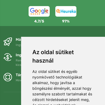
4,7/5
97%
Másnapra és ingyenesen
Ingyenes szállítás a következő összeg felett: 80 EUR
Az oldal sütiket
Ingyenes csere és visszaküldés
használ
Rendelését 90 napon belül bármikor visszaküldheti vagy
kicserélheti.
Az oldal sütiket és egyéb
Támogatjuk a Trees.org-ot
nyomkövető technológiákat
Minden megrendelésért ültetünk egy fát! Bővebben
Rólunk
.
alkalmaz, hogy javítsa a
böngészési élményét, azzal hogy
személyre szabott tartalmakat és
célzott hirdetéseket jelenít meg,