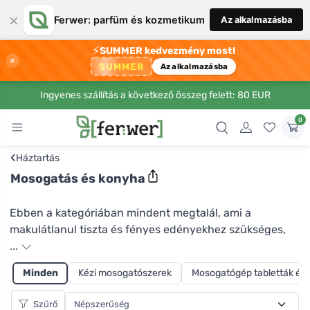
×
Ferwer: parfüm és kozmetikum
Az alkalmazásba
⚡
SUMMER kedvezmény most!
×
SUMMER
Az alkalmazásba
Ingyenes szállítás a következő összeg felett: 80 EUR
0
‹
Háztartás
Mosogatás és konyha
Ebben a kategóriában mindent megtalál, ami a
makulátlanul tiszta és fényes edényekhez szükséges,
akár kézzel, akár mosogatógépben mosogat. A
...
megfelelő mosogatószerrel kímélheti a környezetet, az
Minden
Kézi mosogatószerek
Mosogatógép tabletták és 
egészségét és az idejét, de a vízfogyasztást is
csökkentheti. A Ferwerben számos termék közül
Szűrő