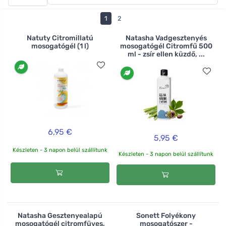
választhat, kipróbálhatja a különböző illatokat és
kiszereléseket. Léteznek kézi mosogatógélek, valamint
1
2
tabletták, sók és mosogatóporok.
Natuty Citromillatú
Natasha Vadgesztenyés
mosogatógél (1 l)
mosogatógél Citromfű 500
ml - zsír ellen küzdő, ...
6,95 €
5,95 €
Készleten - 3 napon belül szállítunk
Készleten - 3 napon belül szállítunk
Natasha Gesztenyealapú
Sonett Folyékony
mosogatógél citromfüves,
mosogatószer -