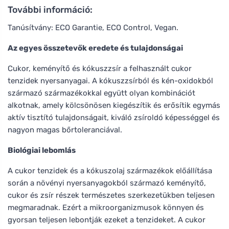
További információ:
Tanúsítvány: ECO Garantie, ECO Control, Vegan.
Az egyes összetevők eredete és tulajdonságai
Cukor, keményítő és kókuszzsír a felhasznált cukor
tenzidek nyersanyagai. A kókuszzsírból és kén-oxidokból
származó származékokkal együtt olyan kombinációt
alkotnak, amely kölcsönösen kiegészítik és erősítik egymás
aktív tisztító tulajdonságait, kiváló zsíroldó képességgel és
nagyon magas bőrtoleranciával.
Biológiai lebomlás
A cukor tenzidek és a kókuszolaj származékok előállítása
során a növényi nyersanyagokból származó keményítő,
cukor és zsír részek természetes szerkezetükben teljesen
megmaradnak. Ezért a mikroorganizmusok könnyen és
gyorsan teljesen lebontják ezeket a tenzideket. A cukor