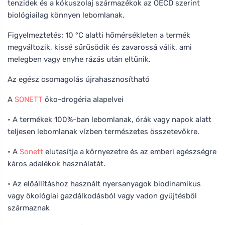
tenzidek és a kókuszolaj származékok az OECD szerint
biológiailag könnyen lebomlanak.
Figyelmeztetés: 10 °C alatti hőmérsékleten a termék
megváltozik, kissé sűrűsödik és zavarossá válik, ami
melegben vagy enyhe rázás után eltűnik.
Az egész csomagolás újrahasznosítható
A
SONETT
öko-drogéria alapelvei
• A termékek 100%-ban lebomlanak, órák vagy napok alatt
teljesen lebomlanak vízben természetes összetevőkre.
• A
Sonett
elutasítja a környezetre és az emberi egészségre
káros adalékok használatát.
• Az előállításhoz használt nyersanyagok biodinamikus
vagy ökológiai gazdálkodásból vagy vadon gyűjtésből
származnak