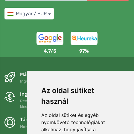
Magyar / EUR
4,7/5
97%
Másnapra és ingyenesen
Ingyenes szállítás a következő összeg felett: 80 EUR
Az oldal sütiket
Ingyenes csere és visszaküldés
használ
Rendelését 90 napon belül bármikor visszaküldheti vagy
kicserélheti.
Az oldal sütiket és egyéb
Támogatjuk a Trees.org-ot
nyomkövető technológiákat
Minden megrendelésért ültetünk egy fát! Bővebben
Rólunk
.
alkalmaz, hogy javítsa a