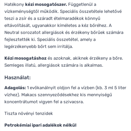
Hatékony
kézi mosogatószer.
Függetlenül a
vízkeménységtől működik. Speciális összetétele lehetővé
teszi a zsír és a száradt ételmaradékok könnyű
eltávolítását, ugyanakkor kíméletes a kéz bőréhez. A
Neutral sorozatot allergiások és érzékeny bőrűek számára
fejlesztették ki. Speciális összetétel, amely a
legérzékenyebb bőrt sem irritálja.
Kézi mosogatáshoz
és azoknak, akiknek érzékeny a bőre.
Semleges illatú, allergiások számára is alkalmas.
Használat:
Adagolás:
1 evőkanálnyit oldjon fel a vízben (kb. 3 ml 5 liter
vízhez). Makacs szennyeződésekhez kis mennyiségű
koncentrátumot vigyen fel a szivacsra.
Tiszta növényi tenzidek
Petrokémiai ipari adalékok nélkül