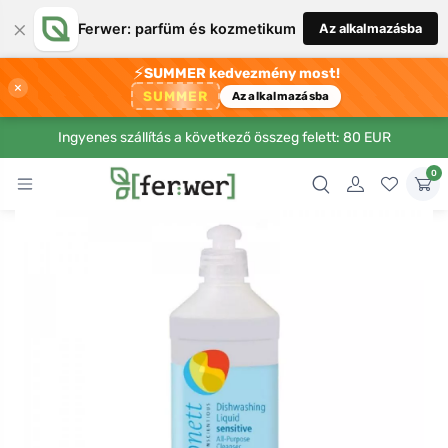
×
Ferwer: parfüm és kozmetikum
Az alkalmazásba
⚡
SUMMER kedvezmény most!
×
SUMMER
Az alkalmazásba
Ingyenes szállítás a következő összeg felett: 80 EUR
0