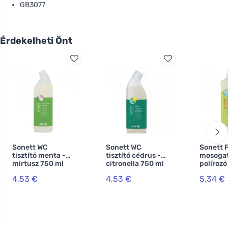
GB3077
Érdekelheti Önt
Sonett WC
Sonett WC
Sonett 
tisztító menta -
tisztító cédrus -
mosoga
mirtusz 750 ml
citronella 750 ml
polírozó
4,53 €
4,53 €
5,34 €