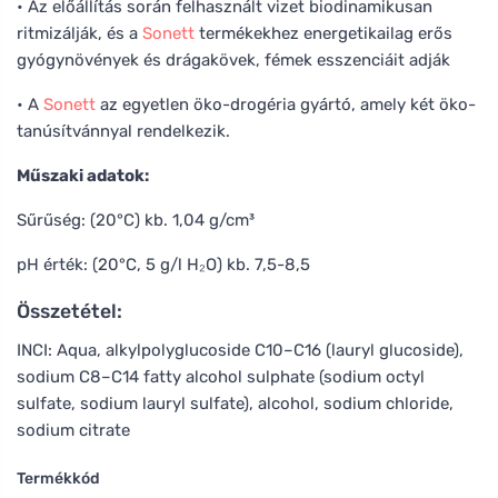
• Az előállítás során felhasznált vizet biodinamikusan
ritmizálják, és a
Sonett
termékekhez energetikailag erős
gyógynövények és drágakövek, fémek esszenciáit adják
• A
Sonett
az egyetlen öko-drogéria gyártó, amely két öko-
tanúsítvánnyal rendelkezik.
Műszaki adatok:
Sűrűség: (20°C) kb. 1,04 g/cm³
pH érték: (20°C, 5 g/l H₂O) kb. 7,5-8,5
Összetétel:
INCI: Aqua, alkylpolyglucoside C10–C16 (lauryl glucoside),
sodium C8–C14 fatty alcohol sulphate (sodium octyl
sulfate, sodium lauryl sulfate), alcohol, sodium chloride,
sodium citrate
Termékkód