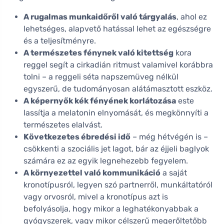
A rugalmas munkaidőről való tárgyalás
, ahol ez
lehetséges, alapvető hatással lehet az egészségre
és a teljesítményre.
A természetes fénynek való kitettség
kora
reggel segít a cirkadián ritmust valamivel korábbra
tolni – a reggeli séta napszemüveg nélkül
egyszerű, de tudományosan alátámasztott eszköz.
A képernyők kék fényének korlátozása
este
lassítja a melatonin elnyomását, és megkönnyíti a
természetes elalvást.
Következetes ébredési idő
– még hétvégén is –
csökkenti a szociális jet lagot, bár az éjjeli baglyok
számára ez az egyik legnehezebb fegyelem.
A környezettel való kommunikáció
a saját
kronotípusról, legyen szó partnerről, munkáltatóról
vagy orvosról, mivel a kronotípus azt is
befolyásolja, hogy mikor a leghatékonyabbak a
gyógyszerek, vagy mikor célszerű megerőltetőbb