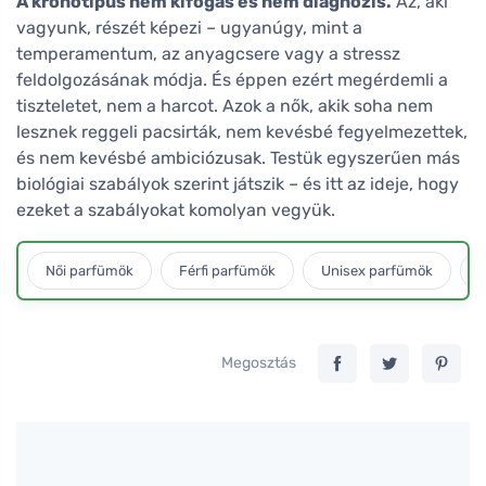
A kronotípus nem kifogás és nem diagnózis.
Az, aki
vagyunk, részét képezi – ugyanúgy, mint a
temperamentum, az anyagcsere vagy a stressz
feldolgozásának módja. És éppen ezért megérdemli a
tiszteletet, nem a harcot. Azok a nők, akik soha nem
lesznek reggeli pacsirták, nem kevésbé fegyelmezettek,
és nem kevésbé ambiciózusak. Testük egyszerűen más
biológiai szabályok szerint játszik – és itt az ideje, hogy
ezeket a szabályokat komolyan vegyük.
Női parfümök
Férfi parfümök
Unisex parfümök
L
Megosztás