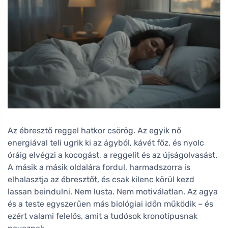
Az ébresztő reggel hatkor csörög. Az egyik nő
energiával teli ugrik ki az ágyból, kávét főz, és nyolc
óráig elvégzi a kocogást, a reggelit és az újságolvasást.
A másik a másik oldalára fordul, harmadszorra is
elhalasztja az ébresztőt, és csak kilenc körül kezd
lassan beindulni. Nem lusta. Nem motiválatlan. Az agya
és a teste egyszerűen más biológiai időn működik – és
ezért valami felelős, amit a tudósok kronotípusnak