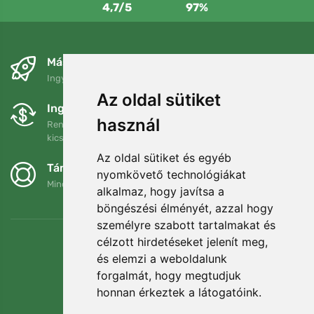
4,7/5
97%
Másnapra és ingyenesen
Ingyenes szállítás a következő összeg felett: 80 EUR
Az oldal sütiket
Ingyenes csere és visszaküldés
használ
Rendelését 90 napon belül bármikor visszaküldheti vagy
kicserélheti.
Az oldal sütiket és egyéb
Támogatjuk a Trees.org-ot
nyomkövető technológiákat
Minden megrendelésért ültetünk egy fát! Bővebben
Rólunk
.
alkalmaz, hogy javítsa a
böngészési élményét, azzal hogy
személyre szabott tartalmakat és
célzott hirdetéseket jelenít meg,
és elemzi a weboldalunk
forgalmát, hogy megtudjuk
honnan érkeztek a látogatóink.