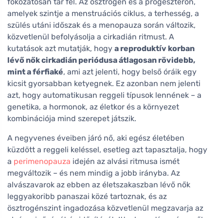
fokozatosan tár fel. Az ösztrogén és a progeszteron,
amelyek szintje a menstruációs ciklus, a terhesség, a
szülés utáni időszak és a menopauza során változik,
közvetlenül befolyásolja a cirkadián ritmust. A
kutatások azt mutatják, hogy
a reproduktív korban
lévő nők cirkadián periódusa átlagosan rövidebb,
mint a férfiaké
, ami azt jelenti, hogy belső óráik egy
kicsit gyorsabban ketyegnek. Ez azonban nem jelenti
azt, hogy automatikusan reggeli típusok lennének – a
genetika, a hormonok, az életkor és a környezet
kombinációja mind szerepet játszik.
A negyvenes éveiben járó nő, aki egész életében
küzdött a reggeli keléssel, esetleg azt tapasztalja, hogy
a
perimenopauza
idején az alvási ritmusa ismét
megváltozik – és nem mindig a jobb irányba. Az
alvászavarok az ebben az életszakaszban lévő nők
leggyakoribb panaszai közé tartoznak, és az
ösztrogénszint ingadozása közvetlenül megzavarja az