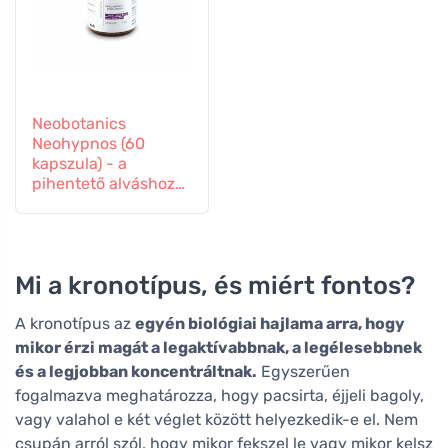
Neobotanics
Neohypnos (60
kapszula) - a
pihentető alváshoz
és elalváshoz
Mi a kronotípus, és miért fontos?
A kronotípus az
egyén biológiai hajlama arra, hogy
mikor érzi magát a legaktívabbnak, a legélesebbnek
és a legjobban koncentráltnak.
Egyszerűen
fogalmazva meghatározza, hogy pacsirta, éjjeli bagoly,
vagy valahol e két véglet között helyezkedik-e el. Nem
csupán arról szól, hogy mikor fekszel le vagy mikor kelsz