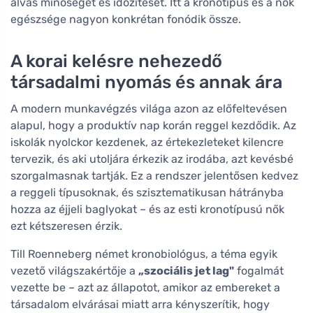
alvás minőségét és időzítését. Itt a kronotípus és a nők
egészsége nagyon konkrétan fonódik össze.
A korai kelésre nehezedő
társadalmi nyomás és annak ára
A modern munkavégzés világa azon az előfeltevésen
alapul, hogy a produktív nap korán reggel kezdődik. Az
iskolák nyolckor kezdenek, az értekezleteket kilencre
tervezik, és aki utoljára érkezik az irodába, azt kevésbé
szorgalmasnak tartják. Ez a rendszer jelentősen kedvez
a reggeli típusoknak, és szisztematikusan hátrányba
hozza az éjjeli baglyokat – és az esti kronotípusú nők
ezt kétszeresen érzik.
Till Roenneberg német kronobiológus, a téma egyik
vezető világszakértője a
„szociális jet lag"
fogalmát
vezette be – azt az állapotot, amikor az embereket a
társadalom elvárásai miatt arra kényszerítik, hogy