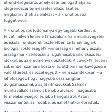
étrend-kiegészítő, amely este támogathatja az
idegrendszer természetes ellazulását és
megkönnyítheti az elalvást – a kronotípustól
függetlenül.
A kronotípusok tudománya egy tágabb kérdést is
felvet: milyen lenne a társadalom, ha a munkavégzési
és iskolai rendszerek tiszteletben tartanák tagjaik
biológiai sokféleségét? Finnország és néhány északi
ország már kísérletezik a rugalmasabb iskolakezdési
időkkel, és az eredmények bíztatóak. A covid-19 járvány
sok ember számára hozta el az otthoni munkavégzésre
való áttérést, és ezzel együtt – nem szándékosan – a
lehetőséget, hogy nagyobb összhangban
dolgozhassanak a saját ritmusukkal. Számos
munkavállaló számolt be jobb alvásról, magasabb
termelékenységről és jobb hangulatról. Aztán
visszamentek az irodába, és ismét hatkor ébredtek.