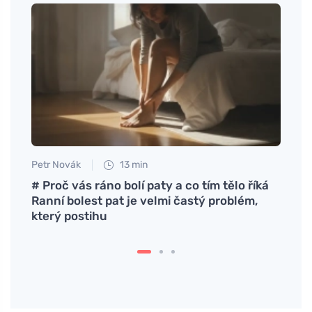
Petr Novák
13 min
Petr N
s védi
# Proč vás ráno bolí paty a co tím tělo říká
A bir
Ranní bolest pat je velmi častý problém,
tudju
který postihu