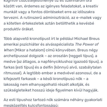
kognitív csúcsteljesítménye tíz és tizenhárom óra
között van, érdemes az igényes feladatokat, a kreatív
munkát vagy a fontos döntéseket erre az időszakra
tervezni. A rutinszerű adminisztráció, az e-mailek vagy
a kötetlen értekezletek aztán betölthetik a kevésbé
produktív órákat.
Több alapvető kronotípust írt le például Michael Breus
amerikai pszichiáter és alvásspécialista
The Power of
When
(Mikor a hatalom) című könyvében. Breus négy
archetípussal dolgozik – az oroszlán (reggeli típus), a
medve (az átlagos, a napfényciklushoz igazodó típus), a
farkas (esti típus) és a delfin (könnyű alvó, szabálytalan
ritmussal). A legtöbb ember a medvével azonosul, de a
kifejezett farkasok – a késői kronotípusú nők – a
lakosság nem elhanyagolható részét alkotják, és
szükségleteiket hosszú ideje figyelmen kívül hagyják.
Az esti típushoz tartozó nők számára néhány gyakorlati
megközelítés kulcsfontosságú: