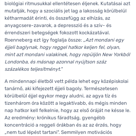
biológiai ritmusukkal ellentétesen éljenek. Kutatásai azt
mutatják, hogy a szociális jet lag a lakosság körülbelül
kétharmadát érinti, és összefügg az elhízás, az
anyagcsere-zavarok, a depresszió és a szív- és
érrendszeri betegségek fokozott kockázatával.
Roenneberg ezt így foglalja össze:
„Azt mondani egy
éjjeli baglynak, hogy reggel hatkor keljen fel, olyan,
mint azt mondani valakinek, hogy repüljön New Yorkból
Londonba, és másnap azonnal nyújtson száz
százalékos teljesítményt."
A mindennapi életből vett példa lehet egy középiskolai
tanárnő, aki kifejezett éjjeli bagoly. Természetesen
körülbelül éjjel egykor megy aludni, az agya tíz és
tizenhárom óra között a legaktívabb, és mégis minden
nap hatkor kell felkelnie, hogy az első óráját ne késse le.
Az eredmény: krónikus fáradtság, gyengébb
koncentráció a reggeli órákban és az az érzés, hogy
„nem tud lépést tartani". Semmilyen motivációs