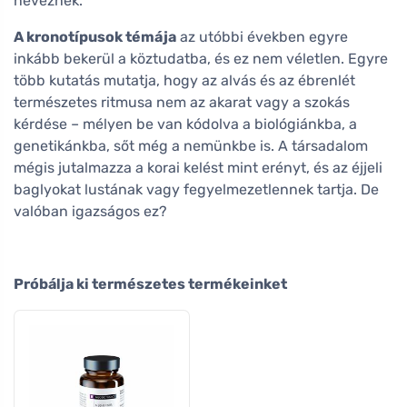
neveznek.
A kronotípusok témája
az utóbbi években egyre
inkább bekerül a köztudatba, és ez nem véletlen. Egyre
több kutatás mutatja, hogy az alvás és az ébrenlét
természetes ritmusa nem az akarat vagy a szokás
kérdése – mélyen be van kódolva a biológiánkba, a
genetikánkba, sőt még a nemünkbe is. A társadalom
mégis jutalmazza a korai kelést mint erényt, és az éjjeli
baglyokat lustának vagy fegyelmezetlennek tartja. De
valóban igazságos ez?
Próbálja ki természetes termékeinket