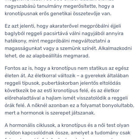
nagyszabású tanulmány megerősítette, hogy a
kronotípusnak erős genetikai összetevője van.
Ez azt jelenti, hogy akaraterővel megpróbálni éjjeli
baglyból reggeli pacsirtává válni nagyjából annyira
hatékony, mint megpróbálni megváltoztatni a
magasságunkat vagy a szemünk színét. Alkalmazkodni
lehet, de az alapbeállítás megmarad.
Fontos az is, hogy a kronotípus nem statikus az egész
életen át. Az életkorral változik – a gyerekek általában
reggeli típusok, pubertáskorban jelentős eltolódás
következik be az esti kronotípus felé, és az életkor
előrehaladtával a hajlam ismét visszatolódik a reggeli
órák felé. A nőknél azonban ez a folyamat bonyolultabb,
mert a hormonok is szerepet játszanak.
A hormonális ciklusok, a kronotípus és a női test olyan
módon kapcsolódnak össze, amelyet a tudomány csak