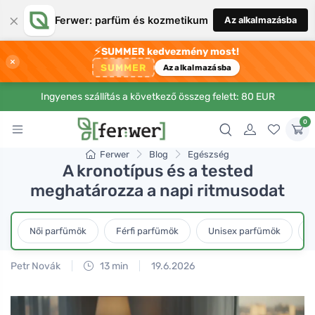
×
Ferwer: parfüm és kozmetikum
Az alkalmazásba
⚡
SUMMER kedvezmény most!
×
SUMMER
Az alkalmazásba
Ingyenes szállítás a következő összeg felett: 80 EUR
0
Ferwer
Blog
Egészség
A kronotípus és a tested
meghatározza a napi ritmusodat
Női parfümök
Férfi parfümök
Unisex parfümök
L
Petr Novák
13 min
19.6.2026