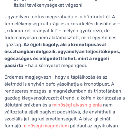
fizikai tevékenységeket végezni.
Ugyanilyen fontos megszabadulni a bűntudattól. A
termelékenység kultúrája és a korai kelés dicsőítése –
„ki korán kel, aranyat lel" – mélyen gyökerező, de
tudományosan nem alátámasztott, mint egyetemes
igazság.
Az éjjeli bagoly, aki a kronotípusával
összhangban dolgozik, ugyanolyan teljesítőképes,
egészséges és elégedett lehet, mint a reggeli
pacsirta
– ha a környezet megengedi.
Érdemes megjegyezni, hogy a táplálkozás és az
életmód is enyhén befolyásolhatja a kronotípust. A
rendszeres mozgás, a magnéziumban és triptofánban
gazdag kiegyensúlyozott étrend, a koffein korlátozása a
délutáni órákban és a
minőségi alváshigiénia
nem
változtatja éjjeli baglyot pacsirtává, de enyhítheti a
szociális jet lag kellemetlenségeit. A bisz-glicinát
formájú
minőségi magnézium
például az egyik olyan