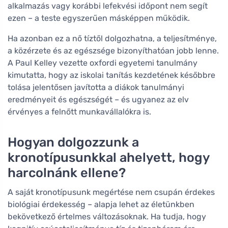
alkalmazás vagy korábbi lefekvési időpont nem segít
ezen – a teste egyszerűen másképpen működik.
Ha azonban ez a nő tíztől dolgozhatna, a teljesítménye,
a közérzete és az egészsége bizonyíthatóan jobb lenne.
A Paul Kelley vezette oxfordi egyetemi tanulmány
kimutatta, hogy az iskolai tanítás kezdetének későbbre
tolása jelentősen javította a diákok tanulmányi
eredményeit és egészségét – és ugyanez az elv
érvényes a felnőtt munkavállalókra is.
Hogyan dolgozzunk a
kronotípusunkkal ahelyett, hogy
harcolnánk ellene?
A saját kronotípusunk megértése nem csupán érdekes
biológiai érdekesség – alapja lehet az életünkben
bekövetkező értelmes változásoknak. Ha tudja, hogy