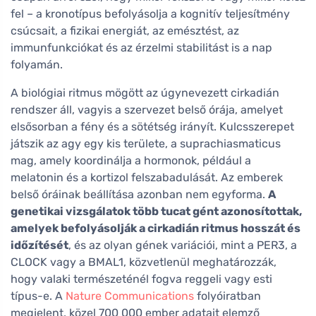
fel – a kronotípus befolyásolja a kognitív teljesítmény
csúcsait, a fizikai energiát, az emésztést, az
immunfunkciókat és az érzelmi stabilitást is a nap
folyamán.
A biológiai ritmus mögött az úgynevezett cirkadián
rendszer áll, vagyis a szervezet belső órája, amelyet
elsősorban a fény és a sötétség irányít. Kulcsszerepet
játszik az agy egy kis területe, a suprachiasmaticus
mag, amely koordinálja a hormonok, például a
melatonin és a kortizol felszabadulását. Az emberek
belső óráinak beállítása azonban nem egyforma.
A
genetikai vizsgálatok több tucat gént azonosítottak,
amelyek befolyásolják a cirkadián ritmus hosszát és
időzítését
, és az olyan gének variációi, mint a PER3, a
CLOCK vagy a BMAL1, közvetlenül meghatározzák,
hogy valaki természeténél fogva reggeli vagy esti
típus-e. A
Nature Communications
folyóiratban
megjelent, közel 700 000 ember adatait elemző