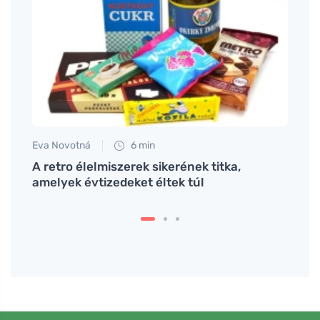
Eva Novotná
6 min
Petr N
ényt
A retro élelmiszerek sikerének titka,
Próbá
rű
amelyek évtizedeket éltek túl
és ja