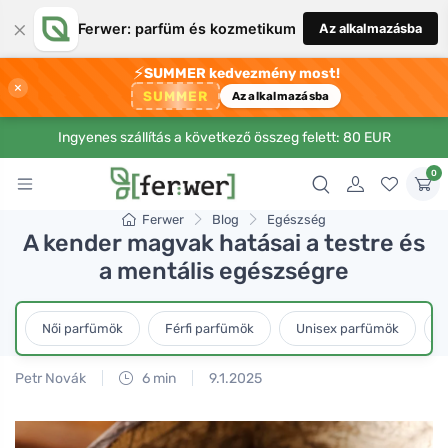
×
Ferwer: parfüm és kozmetikum
Az alkalmazásba
⚡
SUMMER kedvezmény most!
×
SUMMER
Az alkalmazásba
Ingyenes szállítás a következő összeg felett: 80 EUR
0
Ferwer
Blog
Egészség
A kender magvak hatásai a testre és
a mentális egészségre
Női parfümök
Férfi parfümök
Unisex parfümök
L
Petr Novák
6 min
9.1.2025