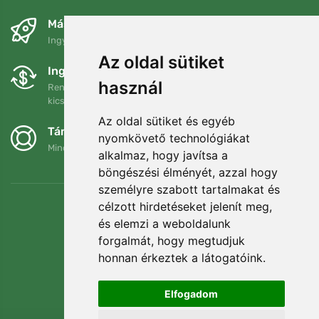
Másnapra és ingyenesen
Ingyenes szállítás a következő összeg felett: 80 EUR
Az oldal sütiket
Ingyenes csere és visszaküldés
használ
Rendelését 90 napon belül bármikor visszaküldheti vagy
kicserélheti.
Az oldal sütiket és egyéb
Támogatjuk a Trees.org-ot
nyomkövető technológiákat
Minden megrendelésért ültetünk egy fát! Bővebben
Rólunk
.
alkalmaz, hogy javítsa a
böngészési élményét, azzal hogy
személyre szabott tartalmakat és
célzott hirdetéseket jelenít meg,
és elemzi a weboldalunk
forgalmát, hogy megtudjuk
honnan érkeztek a látogatóink.
Elfogadom