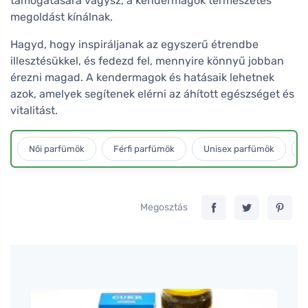
támogatására vágysz, a kendermagok természetes
megoldást kínálnak.
Hagyd, hogy inspiráljanak az egyszerű étrendbe
illesztésükkel, és fedezd fel, mennyire könnyű jobban
érezni magad. A kendermagok és hatásaik lehetnek
azok, amelyek segítenek elérni az áhított egészséget és
vitalitást.
Női parfümök
Férfi parfümök
Unisex parfümök
L
Megosztás