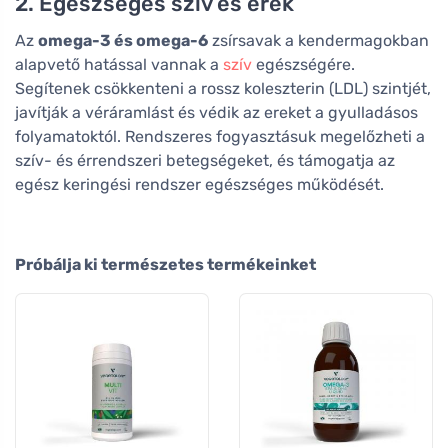
2. Egészséges szív és erek
Az
omega-3 és omega-6
zsírsavak a kendermagokban
alapvető hatással vannak a
szív
egészségére.
Segítenek csökkenteni a rossz koleszterin (LDL) szintjét,
javítják a véráramlást és védik az ereket a gyulladásos
folyamatoktól. Rendszeres fogyasztásuk megelőzheti a
szív- és érrendszeri betegségeket, és támogatja az
egész keringési rendszer egészséges működését.
Próbálja ki természetes termékeinket