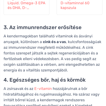
Liquid. Omega-3 EPA
D-vitaminnal 60
és DHA, D-
kapszula
vitaminnal, 150 ml
3. Az immunrendszer erősítése
A kendermagokban található vitaminok és ásványi
anyagok, különösen a
cink és a vas
, kulcsfontosságúak
az immunrendszer megfelelő működéséhez. A cink
fontos szerepet játszik a sejtek regenerációjában és a
fertőzések elleni védekezésben. A vas pedig segít az
oxigén szállításában a vérben, ami elengedhetetlen az
energia és a vitalitás szempontjából.
4. Egészséges bőr, haj és körmök
A zsírsavak és az
E-vitamin
hozzájárulnak a bőr
hidratáltságához és rugalmasságához. Ha száraz vagy
irritált bőrrel küzd, a kendermagok rendszeres
fogyasztása segíthet enyhíteni ezeket a tüneteket.