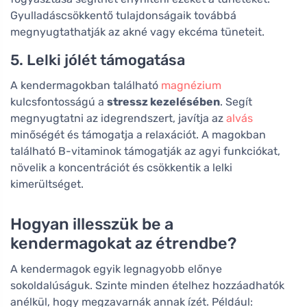
Gyulladáscsökkentő tulajdonságaik továbbá
megnyugtathatják az akné vagy ekcéma tüneteit.
5. Lelki jólét támogatása
A kendermagokban található
magnézium
kulcsfontosságú a
stressz kezelésében
. Segít
megnyugtatni az idegrendszert, javítja az
alvás
minőségét és támogatja a relaxációt. A magokban
található B-vitaminok támogatják az agyi funkciókat,
növelik a koncentrációt és csökkentik a lelki
kimerültséget.
Hogyan illesszük be a
kendermagokat az étrendbe?
A kendermagok egyik legnagyobb előnye
sokoldalúságuk. Szinte minden ételhez hozzáadhatók
anélkül, hogy megzavarnák annak ízét. Például: