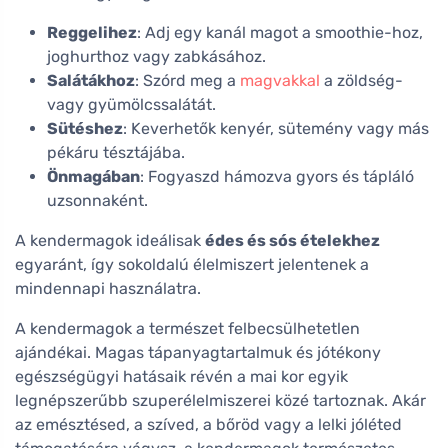
Reggelihez
: Adj egy kanál magot a smoothie-hoz,
joghurthoz vagy zabkásához.
Salátákhoz
: Szórd meg a
magvakkal
a zöldség-
vagy gyümölcssalátát.
Sütéshez
: Keverhetők kenyér, sütemény vagy más
pékáru tésztájába.
Önmagában
: Fogyaszd hámozva gyors és tápláló
uzsonnaként.
A kendermagok ideálisak
édes és sós ételekhez
egyaránt, így sokoldalú élelmiszert jelentenek a
mindennapi használatra.
A kendermagok a természet felbecsülhetetlen
ajándékai. Magas tápanyagtartalmuk és jótékony
egészségügyi hatásaik révén a mai kor egyik
legnépszerűbb szuperélelmiszerei közé tartoznak. Akár
az emésztésed, a szíved, a bőröd vagy a lelki jóléted