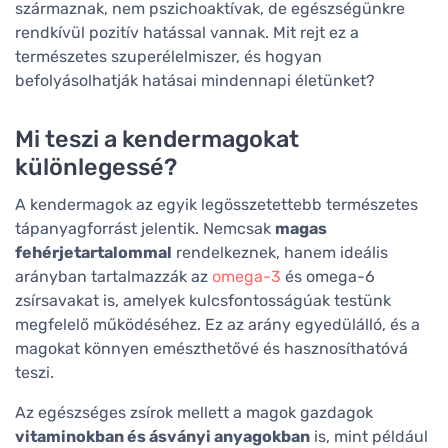
származnak, nem pszichoaktívak, de egészségünkre
rendkívül pozitív hatással vannak. Mit rejt ez a
természetes szuperélelmiszer, és hogyan
befolyásolhatják hatásai mindennapi életünket?
Mi teszi a kendermagokat
különlegessé?
A kendermagok az egyik legösszetettebb természetes
tápanyagforrást jelentik. Nemcsak
magas
fehérjetartalommal
rendelkeznek, hanem ideális
arányban tartalmazzák az
omega-3
és omega-6
zsírsavakat is, amelyek kulcsfontosságúak testünk
megfelelő működéséhez. Ez az arány egyedülálló, és a
magokat könnyen emészthetővé és hasznosíthatóvá
teszi.
Az egészséges zsírok mellett a magok gazdagok
vitaminokban és ásványi anyagokban
is, mint például