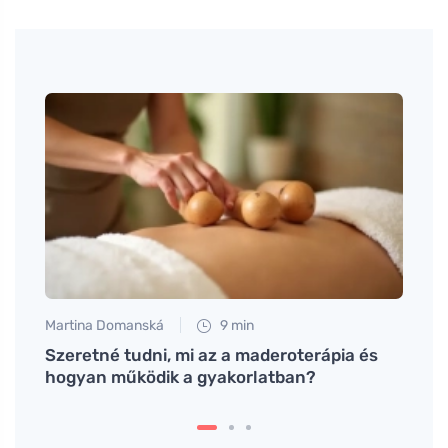
Martina Domanská
9 min
Petr N
Szeretné tudni, mi az a maderoterápia és
# Hyp
hogyan működik a gyakorlatban?
mego