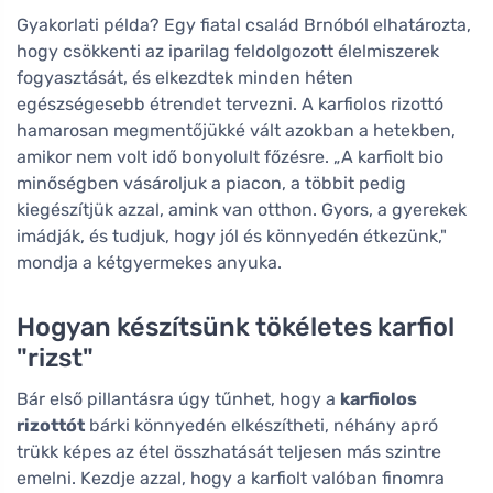
Gyakorlati példa? Egy fiatal család Brnóból elhatározta,
hogy csökkenti az iparilag feldolgozott élelmiszerek
fogyasztását, és elkezdtek minden héten
egészségesebb étrendet tervezni. A karfiolos rizottó
hamarosan megmentőjükké vált azokban a hetekben,
amikor nem volt idő bonyolult főzésre. „A karfiolt bio
minőségben vásároljuk a piacon, a többit pedig
kiegészítjük azzal, amink van otthon. Gyors, a gyerekek
imádják, és tudjuk, hogy jól és könnyedén étkezünk,"
mondja a kétgyermekes anyuka.
Hogyan készítsünk tökéletes karfiol
"rizst"
Bár első pillantásra úgy tűnhet, hogy a
karfiolos
rizottót
bárki könnyedén elkészítheti, néhány apró
trükk képes az étel összhatását teljesen más szintre
emelni. Kezdje azzal, hogy a karfiolt valóban finomra