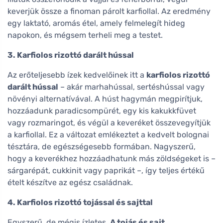
keverjük össze a finoman párolt karfiollal. Az eredmény
egy laktató, aromás étel, amely felmelegít hideg
napokon, és mégsem terheli meg a testet.
3. Karfiolos rizottó darált hússal
Az erőteljesebb ízek kedvelőinek itt a
karfiolos rizottó
darált hússal
– akár marhahússal, sertéshússal vagy
növényi alternatívával. A húst hagymán megpirítjuk,
hozzáadunk paradicsompürét, egy kis kakukkfüvet
vagy rozmaringot, és végül a keveréket összevegyítjük
a karfiollal. Ez a változat emlékeztet a kedvelt bolognai
tésztára, de egészségesebb formában. Nagyszerű,
hogy a keverékhez hozzáadhatunk más zöldségeket is –
sárgarépát, cukkinit vagy paprikát –, így teljes értékű
ételt készítve az egész családnak.
4. Karfiolos rizottó tojással és sajttal
Egyszerű, de mégis ízletes.
A tojás és sajt