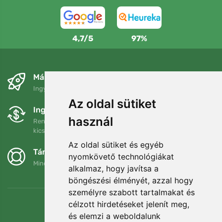
4,7/5
97%
Másnapra és ingyenesen
Ingyenes szállítás a következő összeg felett: 80 EUR
Az oldal sütiket
Ingyenes csere és visszaküldés
használ
Rendelését 90 napon belül bármikor visszaküldheti vagy
kicserélheti.
Az oldal sütiket és egyéb
Támogatjuk a Trees.org-ot
nyomkövető technológiákat
Minden megrendelésért ültetünk egy fát! Bővebben
Rólunk
.
alkalmaz, hogy javítsa a
böngészési élményét, azzal hogy
személyre szabott tartalmakat és
célzott hirdetéseket jelenít meg,
és elemzi a weboldalunk