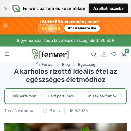
×
Ferwer: parfüm és kozmetikum
Az alkalmazásba
⚡
SUMMER kedvezmény most!
×
SUMMER
Az alkalmazásba
Ingyenes szállítás a következő összeg felett: 80 EUR
0
Ferwer
Blog
Egészség
A karfiolos rizottó ideális étel az
egészséges életmódhoz
Női parfümök
Férfi parfümök
Unisex parfümök
L
Tomáš Vařecha
9 min
15.5.2025