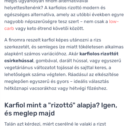
mégis ugyanolyan finom alternatívával
helyettesítenénk? A karfiolos rizottó modern és
egészséges alternatíva, amely az utóbbi években egyre
nagyobb népszerűségre tesz szert – nem csak a
low-
carb
vagy keto étrend követői között.
A finomra reszelt karfiol képes utánozni a rizs
szerkezetét, és semleges íze miatt tökéletesen alkalmas
alapként számos variációhoz. Akár
karfiolos rizottót
csirkehússal
, gombával, darált hússal, vagy egyszerű
vegetáriánus változatot tojással és sajttal keres, a
lehetőségek száma végtelen. Ráadásul az elkészítése
meglepően egyszerű és gyors – ideális választás
hétköznapi vacsorákhoz vagy hétvégi főzéshez.
Karfiol mint a "rizottó" alapja? Igen,
és meglep majd
Talán azt kérdezi, miért cserélné le valaki a rizst