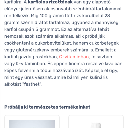
karfiolra. A
karfiolos rizottónak
van egy alapvető
előnye: jelentősen alacsonyabb szénhidráttartalommal
rendelkezik. Míg 100 gramm főtt rizs körülbelül 28
gramm szénhidrátot tartalmaz, ugyanez a mennyiség
karfiol csupán 5 grammot. Ez az alternatíva tehát
nemcsak azok számára alkalmas, akik próbálják
csökkenteni a cukorbevitelüket, hanem cukorbetegek
vagy gluténérzékeny emberek számára is. Emellett a
karfiol gazdag rostokban,
C-vitaminban
, folsavban
vagy K-vitaminban. És éppen finomra reszelve kiválóan
képes felvenni a többi hozzávaló ízét. Képzelje el úgy,
mint egy üres vásznat, amire bármilyen kulináris
alkotást "festhet".
Próbálja ki természetes termékeinket