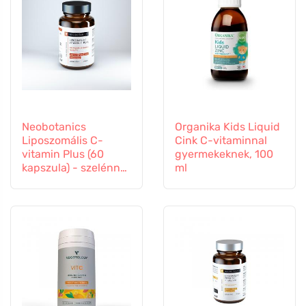
Neobotanics
Organika Kids Liquid
Liposzomális C-
Cink C-vitaminnal
vitamin Plus (60
gyermekeknek, 100
kapszula) - szelénnel
ml
és cinkkel