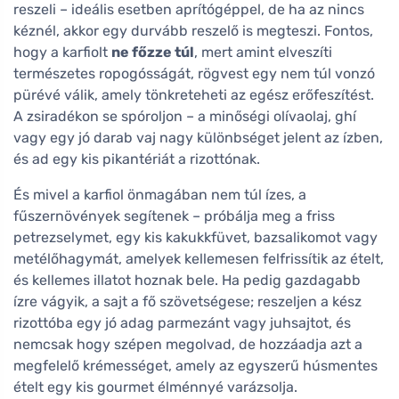
reszeli – ideális esetben aprítógéppel, de ha az nincs
kéznél, akkor egy durvább reszelő is megteszi. Fontos,
hogy a karfiolt
ne főzze túl
, mert amint elveszíti
természetes ropogósságát, rögvest egy nem túl vonzó
pürévé válik, amely tönkreteheti az egész erőfeszítést.
A zsiradékon se spóroljon – a minőségi olívaolaj, ghí
vagy egy jó darab vaj nagy különbséget jelent az ízben,
és ad egy kis pikantériát a rizottónak.
És mivel a karfiol önmagában nem túl ízes, a
fűszernövények segítenek – próbálja meg a friss
petrezselymet, egy kis kakukkfüvet, bazsalikomot vagy
metélőhagymát, amelyek kellemesen felfrissítik az ételt,
és kellemes illatot hoznak bele. Ha pedig gazdagabb
ízre vágyik, a sajt a fő szövetségese; reszeljen a kész
rizottóba egy jó adag parmezánt vagy juhsajtot, és
nemcsak hogy szépen megolvad, de hozzáadja azt a
megfelelő krémességet, amely az egyszerű húsmentes
ételt egy kis gourmet élménnyé varázsolja.