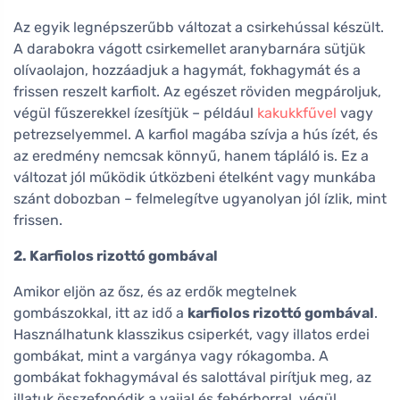
Az egyik legnépszerűbb változat a csirkehússal készült.
A darabokra vágott csirkemellet aranybarnára sütjük
olívaolajon, hozzáadjuk a hagymát, fokhagymát és a
frissen reszelt karfiolt. Az egészet röviden megpároljuk,
végül fűszerekkel ízesítjük – például
kakukkfűvel
vagy
petrezselyemmel. A karfiol magába szívja a hús ízét, és
az eredmény nemcsak könnyű, hanem tápláló is. Ez a
változat jól működik útközbeni ételként vagy munkába
szánt dobozban – felmelegítve ugyanolyan jól ízlik, mint
frissen.
2. Karfiolos rizottó gombával
Amikor eljön az ősz, és az erdők megtelnek
gombászokkal, itt az idő a
karfiolos rizottó gombával
.
Használhatunk klasszikus csiperkét, vagy illatos erdei
gombákat, mint a vargánya vagy rókagomba. A
gombákat fokhagymával és salottával pirítjuk meg, az
illatuk összefonódik a vajjal és fehérborral, végül