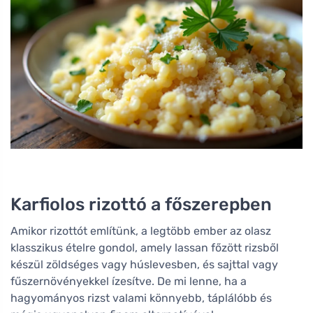
Karfiolos rizottó a főszerepben
Amikor rizottót említünk, a legtöbb ember az olasz
klasszikus ételre gondol, amely lassan főzött rizsből
készül zöldséges vagy húslevesben, és sajttal vagy
fűszernövényekkel ízesítve. De mi lenne, ha a
hagyományos rizst valami könnyebb, táplálóbb és