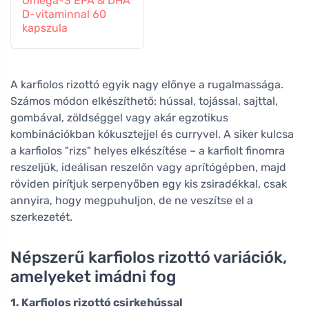
Omega-3 EPA & DHA
D-vitaminnal 60
kapszula
A karfiolos rizottó egyik nagy előnye a rugalmassága.
Számos módon elkészíthető: hússal, tojással, sajttal,
gombával, zöldséggel vagy akár egzotikus
kombinációkban kókusztejjel és curryvel. A siker kulcsa
a karfiolos "rizs" helyes elkészítése – a karfiolt finomra
reszeljük, ideálisan reszelőn vagy aprítógépben, majd
röviden pirítjuk serpenyőben egy kis zsiradékkal, csak
annyira, hogy megpuhuljon, de ne veszítse el a
szerkezetét.
Népszerű karfiolos rizottó variációk,
amelyeket imádni fog
1. Karfiolos rizottó csirkehússal