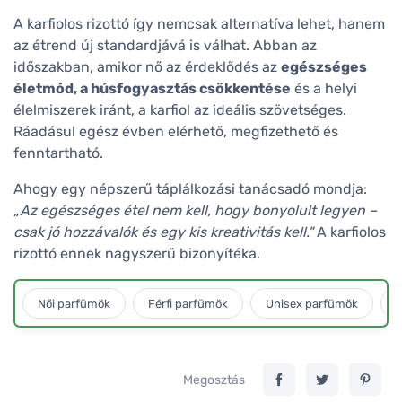
A karfiolos rizottó így nemcsak alternatíva lehet, hanem
az étrend új standardjává is válhat. Abban az
időszakban, amikor nő az érdeklődés az
egészséges
életmód, a húsfogyasztás csökkentése
és a helyi
élelmiszerek iránt, a karfiol az ideális szövetséges.
Ráadásul egész évben elérhető, megfizethető és
fenntartható.
Ahogy egy népszerű táplálkozási tanácsadó mondja:
„Az egészséges étel nem kell, hogy bonyolult legyen –
csak jó hozzávalók és egy kis kreativitás kell."
A karfiolos
rizottó ennek nagyszerű bizonyítéka.
Női parfümök
Férfi parfümök
Unisex parfümök
L
Megosztás