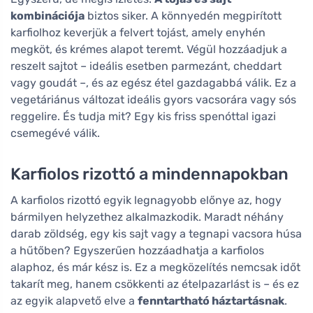
kombinációja
biztos siker. A könnyedén megpirított
karfiolhoz keverjük a felvert tojást, amely enyhén
megköt, és krémes alapot teremt. Végül hozzáadjuk a
reszelt sajtot – ideális esetben parmezánt, cheddart
vagy goudát –, és az egész étel gazdagabbá válik. Ez a
vegetáriánus változat ideális gyors vacsorára vagy sós
reggelire. És tudja mit? Egy kis friss spenóttal igazi
csemegévé válik.
Karfiolos rizottó a mindennapokban
A karfiolos rizottó egyik legnagyobb előnye az, hogy
bármilyen helyzethez alkalmazkodik. Maradt néhány
darab zöldség, egy kis sajt vagy a tegnapi vacsora húsa
a hűtőben? Egyszerűen hozzáadhatja a karfiolos
alaphoz, és már kész is. Ez a megközelítés nemcsak időt
takarít meg, hanem csökkenti az ételpazarlást is – és ez
az egyik alapvető elve a
fenntartható háztartásnak
.