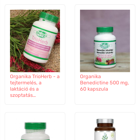
Organika TrioHerb - a
Organika
tejtermelés, a
Benedictine 500 mg,
laktáció és a
60 kapszula
szoptatás
támogatására, 60
kapszula