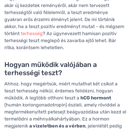
akár új kezdetek reményéről, akár nem tervezett
terhességtől való félelemről, a teszt eredménye
gyakran erős érzelmi élményt jelent. De mi történik
akkor, ha a teszt pozitív eredményt mutat - és mégsem
történt
terhesség
? Az úgynevezett hamisan pozitív
terhességi teszt meglepő és zavarba ejtő lehet. Bár
ritka, korántsem lehetetlen.
Hogyan működik valójában a
terhességi teszt?
Ahhoz, hogy megértsük, miért mutathat két csíkot a
teszt terhesség nélkül, érdemes felidézni, hogyan
működik. A legtöbb otthoni teszt a
hCG hormont
(humán koriongonadotropin) észleli, amely röviddel a
megtermékenyített petesejt beágyazódása után kezd el
termelődni a méhnyálkahártyában. Ez a hormon
megjelenik
a vizeletben és a vérben
, jelenlétét pedig