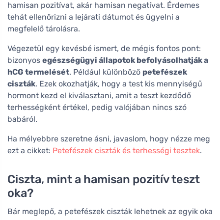
hamisan pozitívat, akár hamisan negatívat. Érdemes
tehát ellenőrizni a lejárati dátumot és ügyelni a
megfelelő tárolásra.
Végezetül egy kevésbé ismert, de mégis fontos pont:
bizonyos
egészségügyi állapotok befolyásolhatják a
hCG termelését
. Például különböző
petefészek
ciszták
. Ezek okozhatják, hogy a test kis mennyiségű
hormont kezd el kiválasztani, amit a teszt kezdődő
terhességként értékel, pedig valójában nincs szó
babáról.
Ha mélyebbre szeretne ásni, javaslom, hogy nézze meg
ezt a cikket:
Petefészek ciszták és terhességi tesztek
.
Ciszta, mint a hamisan pozitív teszt
oka?
Bár meglepő, a petefészek ciszták lehetnek az egyik oka