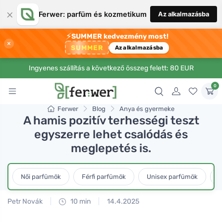
×
Ferwer: parfüm és kozmetikum
Az alkalmazásba
⚡
SUMMER kedvezmény most!
×
SUMMER
Az alkalmazásba
Ingyenes szállítás a következő összeg felett: 80 EUR
0
Ferwer
Blog
Anya és gyermeke
A hamis pozitív terhességi teszt
egyszerre lehet csalódás és
meglepetés is.
Női parfümök
Férfi parfümök
Unisex parfümök
L
Petr Novák
10 min
14.4.2025