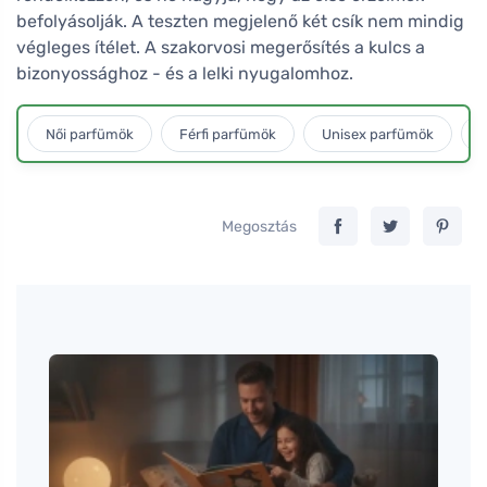
befolyásolják. A teszten megjelenő két csík nem mindig
végleges ítélet. A szakorvosi megerősítés a kulcs a
bizonyossághoz - és a lelki nyugalomhoz.
Női parfümök
Férfi parfümök
Unisex parfümök
L
Megosztás