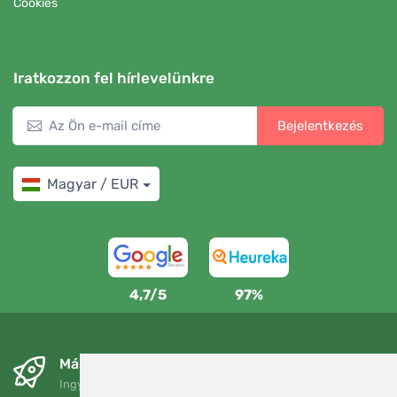
Cookies
Iratkozzon fel hírlevelünkre
Bejelentkezés
Magyar / EUR
4,7/5
97%
Másnapra és ingyenesen
Ingyenes szállítás a következő összeg felett: 80 EUR