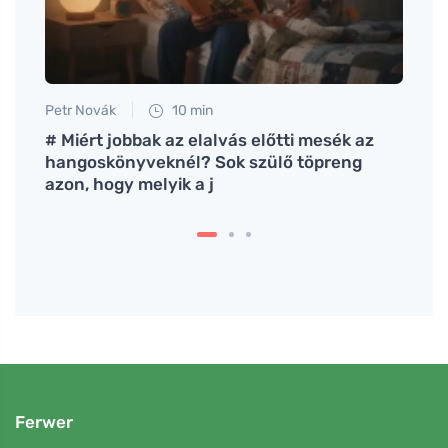
Petr Novák
10 min
Tomáš
kat a
# Miért jobbak az elalvás előtti mesék az
A szo
hangoskönyveknél? Sok szülő töpreng
ha tu
azon, hogy melyik a j
Ferwer