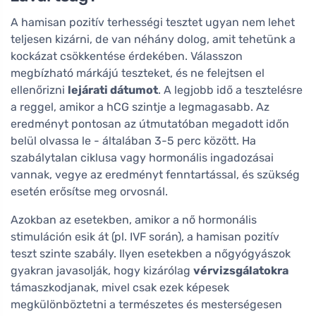
A hamisan pozitív terhességi tesztet ugyan nem lehet
teljesen kizárni, de van néhány dolog, amit tehetünk a
kockázat csökkentése érdekében. Válasszon
megbízható márkájú teszteket, és ne felejtsen el
ellenőrizni
lejárati dátumot
. A legjobb idő a tesztelésre
a reggel, amikor a hCG szintje a legmagasabb. Az
eredményt pontosan az útmutatóban megadott időn
belül olvassa le - általában 3-5 perc között. Ha
szabálytalan ciklusa vagy hormonális ingadozásai
vannak, vegye az eredményt fenntartással, és szükség
esetén erősítse meg orvosnál.
Azokban az esetekben, amikor a nő hormonális
stimuláción esik át (pl. IVF során), a hamisan pozitív
teszt szinte szabály. Ilyen esetekben a nőgyógyászok
gyakran javasolják, hogy kizárólag
vérvizsgálatokra
támaszkodjanak, mivel csak ezek képesek
megkülönböztetni a természetes és mesterségesen