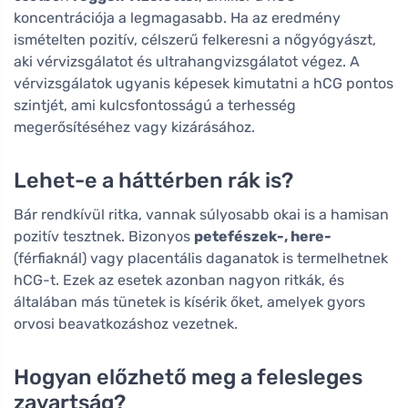
koncentrációja a legmagasabb. Ha az eredmény
ismételten pozitív, célszerű felkeresni a nőgyógyászt,
aki vérvizsgálatot és ultrahangvizsgálatot végez. A
vérvizsgálatok ugyanis képesek kimutatni a hCG pontos
szintjét, ami kulcsfontosságú a terhesség
megerősítéséhez vagy kizárásához.
Lehet-e a háttérben rák is?
Bár rendkívül ritka, vannak súlyosabb okai is a hamisan
pozitív tesztnek. Bizonyos
petefészek-, here-
(férfiaknál) vagy placentális daganatok is termelhetnek
hCG-t. Ezek az esetek azonban nagyon ritkák, és
általában más tünetek is kísérik őket, amelyek gyors
orvosi beavatkozáshoz vezetnek.
Hogyan előzhető meg a felesleges
zavartság?