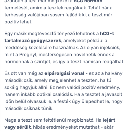
azonban a test már megkezdi a
hCG hormon
termelését, amire a tesztek reagálnak. Tehát bár a
terhesség valójában sosem fejlődik ki, a teszt már
pozitív lehet.
Egy másik megtévesztő tényező lehetnek a
hCG-t
tartalmazó gyógyszerek
, amelyeket például a
meddőség kezelésére használnak. Az olyan injekciók,
mint a Pregnyl, mesterségesen növelhetik ennek a
hormonnak a szintjét, és így a teszt hamisan reagálhat.
És ott van még az
elpárolgási vonal
- ez az a halvány
második csík, amely megjelenhet a teszten, ha túl
sokáig hagyjuk állni. Ez nem valódi pozitív eredmény,
hanem inkább optikai csalódás. Ha a tesztet a javasolt
időn belül olvassuk le, a festék úgy ülepedhet le, hogy
második csíknak tűnik.
Maga a teszt sem feltétlenül megbízható. Ha
lejárt
vagy sérült
, hibás eredményeket mutathat - akár