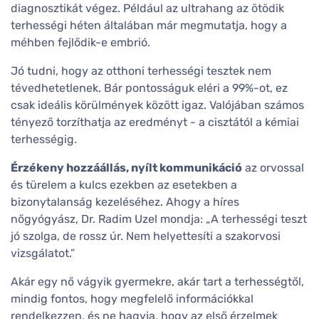
diagnosztikát végez. Például az ultrahang az ötödik
terhességi héten általában már megmutatja, hogy a
méhben fejlődik-e embrió.
Jó tudni, hogy az otthoni terhességi tesztek nem
tévedhetetlenek. Bár pontosságuk eléri a 99%-ot, ez
csak ideális körülmények között igaz. Valójában számos
tényező torzíthatja az eredményt - a cisztától a kémiai
terhességig.
Érzékeny hozzáállás, nyílt kommunikáció
az orvossal
és türelem a kulcs ezekben az esetekben a
bizonytalanság kezeléséhez. Ahogy a híres
nőgyógyász, Dr. Radim Uzel mondja: „A terhességi teszt
jó szolga, de rossz úr. Nem helyettesíti a szakorvosi
vizsgálatot.”
Akár egy nő vágyik gyermekre, akár tart a terhességtől,
mindig fontos, hogy megfelelő információkkal
rendelkezzen, és ne hagyja, hogy az első érzelmek