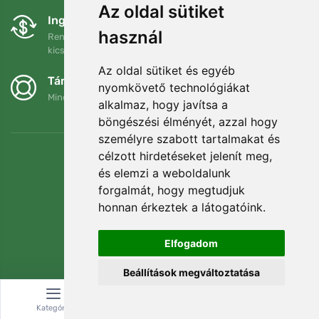
Az oldal sütiket
Ingyenes csere és visszaküldés
használ
Rendelését 90 napon belül bármikor visszaküldheti vagy
kicserélheti.
Az oldal sütiket és egyéb
Támogatjuk a Trees.org-ot
nyomkövető technológiákat
Minden megrendelésért ültetünk egy fát! Bővebben
Rólunk
.
alkalmaz, hogy javítsa a
böngészési élményét, azzal hogy
személyre szabott tartalmakat és
célzott hirdetéseket jelenít meg,
és elemzi a weboldalunk
forgalmát, hogy megtudjuk
honnan érkeztek a látogatóink.
Elfogadom
Beállítások megváltoztatása
© Topshelf s.r.o. Minden jog fenntartva.
Kategória
Keresés
Kosár