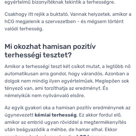
egyértelmű bizonyítéknak tekintik a terhességre.
Csakhogy itt rejlik a buktató. Vannak helyzetek, amikor a
hCG megjelenik a szervezetben - és mégsem történt
valódi terhesség.
Mi okozhat hamisan pozitív
terhességi tesztet?
Amikor a terhességi teszt két csíkot mutat, a legtöbb nő
automatikusan arra gondol, hogy várandós. Azonban a
dolgok nem mindig ilyen egyértelműek. Meglepően sok
tényező van, ami torzíthatja az eredményt. És
némelyikük nem nyilvánvaló elsőre.
Az egyik gyakori oka a hamisan pozitív eredménynek az
úgynevezett
kémiai terhesség
. Ez akkor fordul elő,
amikor az embrió ugyan röviddel a megtermékenyítés
után beágyazódik a méhbe, de hamar elhal. Ekkor