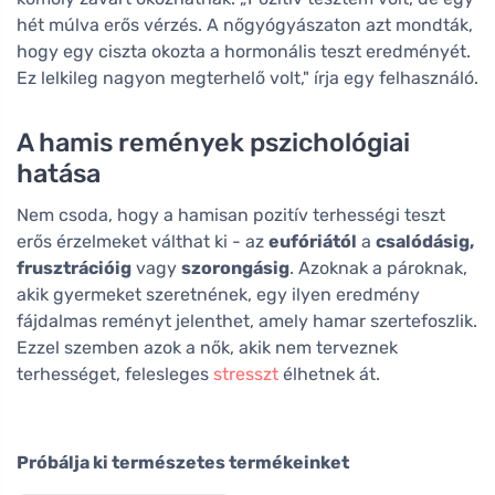
hét múlva erős vérzés. A nőgyógyászaton azt mondták,
hogy egy ciszta okozta a hormonális teszt eredményét.
Ez lelkileg nagyon megterhelő volt," írja egy felhasználó.
A hamis remények pszichológiai
hatása
Nem csoda, hogy a hamisan pozitív terhességi teszt
erős érzelmeket válthat ki - az
eufóriától
a
csalódásig,
frusztrációig
vagy
szorongásig
. Azoknak a pároknak,
akik gyermeket szeretnének, egy ilyen eredmény
fájdalmas reményt jelenthet, amely hamar szertefoszlik.
Ezzel szemben azok a nők, akik nem terveznek
terhességet, felesleges
stresszt
élhetnek át.
Próbálja ki természetes termékeinket