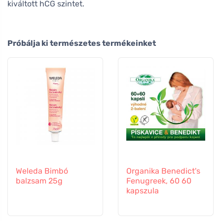
kiváltott hCG szintet.
Próbálja ki természetes termékeinket
Weleda Bimbó
Organika Benedict's
balzsam 25g
Fenugreek, 60 60
kapszula