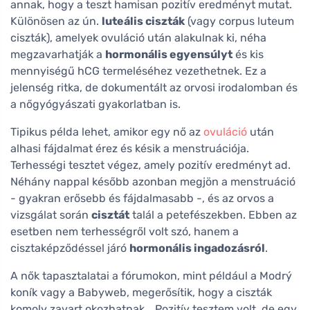
annak, hogy a teszt hamisan pozitív eredményt mutat.
Különösen az ún.
luteális ciszták
(vagy corpus luteum
ciszták), amelyek ovuláció után alakulnak ki, néha
megzavarhatják a
hormonális egyensúlyt
és kis
mennyiségű hCG termeléséhez vezethetnek. Ez a
jelenség ritka, de dokumentált az orvosi irodalomban és
a nőgyógyászati gyakorlatban is.
Tipikus példa lehet, amikor egy nő az
ovuláció
után
alhasi fájdalmat érez és késik a menstruációja.
Terhességi tesztet végez, amely pozitív eredményt ad.
Néhány nappal később azonban megjön a menstruáció
- gyakran erősebb és fájdalmasabb -, és az orvos a
vizsgálat során
cisztát
talál a petefészekben. Ebben az
esetben nem terhességről volt szó, hanem a
cisztaképződéssel járó
hormonális ingadozásról
.
A nők tapasztalatai a fórumokon, mint például a Modrý
koník vagy a Babyweb, megerősítik, hogy a ciszták
komoly zavart okozhatnak. „Pozitív tesztem volt, de egy