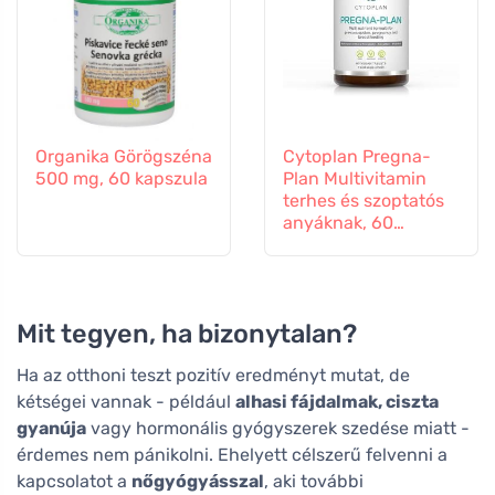
Organika Görögszéna
Cytoplan Pregna-
500 mg, 60 kapszula
Plan Multivitamin
terhes és szoptatós
anyáknak, 60
tabletta
Mit tegyen, ha bizonytalan?
Ha az otthoni teszt pozitív eredményt mutat, de
kétségei vannak - például
alhasi fájdalmak, ciszta
gyanúja
vagy hormonális gyógyszerek szedése miatt -
érdemes nem pánikolni. Ehelyett célszerű felvenni a
kapcsolatot a
nőgyógyásszal
, aki további