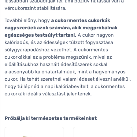
lassabban szabadítják fel, ami pozitív hatással van a
vércukorszint stabilitására.
További előny, hogy
a cukormentes cukorkák
nagyszerűek azok számára, akik megpróbálnak
egészséges testsúlyt tartani.
A cukor nagyon
kalóriadús, és az édességek túlzott fogyasztása
súlygyarapodáshoz vezethet. A cukormentes
cukorkákkal ez a probléma megszűnik, mivel az
előállításukhoz használt édesítőszerek sokkal
alacsonyabb kalóriatartalmúak, mint a hagyományos
cukor. Ha tehát szeretnél valami édeset élvezni anélkül,
hogy túllépnéd a napi kalóriabevitelt, a cukormentes
cukorkák ideális választást jelentenek.
Próbálja ki természetes termékeinket