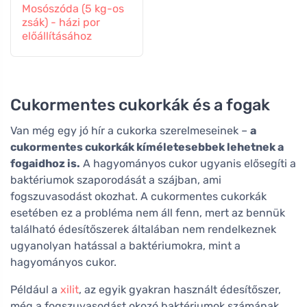
Mosószóda (5 kg-os
zsák) - házi por
előállításához
Cukormentes cukorkák és a fogak
Van még egy jó hír a cukorka szerelmeseinek –
a
cukormentes cukorkák kíméletesebbek lehetnek a
fogaidhoz is.
A hagyományos cukor ugyanis elősegíti a
baktériumok szaporodását a szájban, ami
fogszuvasodást okozhat. A cukormentes cukorkák
esetében ez a probléma nem áll fenn, mert az bennük
található édesítőszerek általában nem rendelkeznek
ugyanolyan hatással a baktériumokra, mint a
hagyományos cukor.
Például a
xilit
, az egyik gyakran használt édesítőszer,
még a fogszuvasodást okozó baktériumok számának