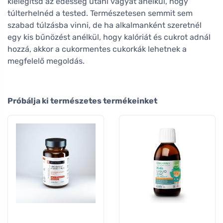
kielégítsd az édesség utáni vágyat anélkül, hogy
túlterhelnéd a tested. Természetesen semmit sem
szabad túlzásba vinni, de ha alkalmanként szeretnél
egy kis bűnözést anélkül, hogy kalóriát és cukrot adnál
hozzá, akkor a cukormentes cukorkák lehetnek a
megfelelő megoldás.
Próbálja ki természetes termékeinket