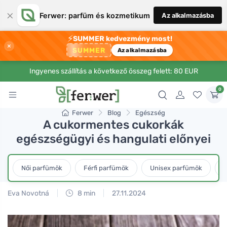
×
Ferwer: parfüm és kozmetikum
Az alkalmazásba
⚡
SUMMER kedvezmény most!
×
SUMMER
Az alkalmazásba
Ingyenes szállítás a következő összeg felett: 80 EUR
0
Ferwer
Blog
Egészség
A cukormentes cukorkák
egészségügyi és hangulati előnyei
Női parfümök
Férfi parfümök
Unisex parfümök
L
Eva Novotná
8 min
27.11.2024