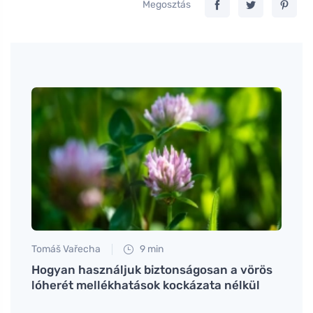
Megosztás
Tomáš Vařecha
9 min
Petr N
Hogyan használjuk biztonságosan a vörös
A mun
lóherét mellékhatások kockázata nélkül
szülő
mentá