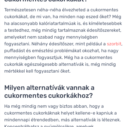
Természetesen néha-néha élvezheted a cukormentes
cukorkákat, de mi van, ha minden nap eszed őket? Még
ha alacsonyabb kalóriatartalmúak is, és kíméletesebbek
a testedhez, még mindig tartalmaznak édesítőszereket,
amelyeket nem szabad nagy mennyiségben
fogyasztani. Néhány édesítőszer, mint például a
szorbit
,
puffadást és emésztési problémákat okozhat, ha nagy
mennyiségben fogyasztjuk. Még ha a cukormentes
cukorkák egészségesebb alternatívák is, még mindig
mértékkel kell fogyasztani őket.
Milyen alternatívák vannak a
cukormentes cukorkákhoz?
Ha még mindig nem vagy biztos abban, hogy a
cukormentes cukorkáknak helyet kellene-e kapniuk a
mindennapi étrendedben, más alternatívák is léteznek.
Koncentrálhatsz a gyümölcsökre, amelyek