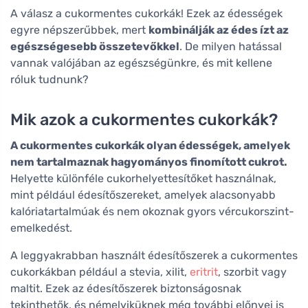
A válasz a cukormentes cukorkák! Ezek az édességek
egyre népszerűbbek, mert
kombinálják az édes ízt az
egészségesebb összetevőkkel
. De milyen hatással
vannak valójában az egészségünkre, és mit kellene
róluk tudnunk?
Mik azok a cukormentes cukorkák?
A cukormentes cukorkák olyan édességek, amelyek
nem tartalmaznak hagyományos finomított cukrot.
Helyette különféle cukorhelyettesítőket használnak,
mint például édesítőszereket, amelyek alacsonyabb
kalóriatartalmúak és nem okoznak gyors vércukorszint-
emelkedést.
A leggyakrabban használt édesítőszerek a cukormentes
cukorkákban például a stevia, xilit,
eritrit
, szorbit vagy
maltit. Ezek az édesítőszerek biztonságosnak
tekinthetők, és némelyiküknek még további előnyei is