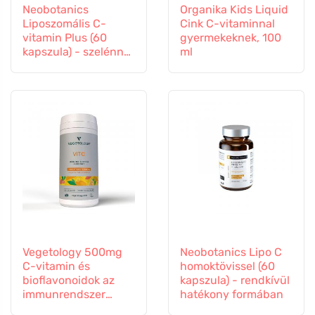
Neobotanics
Organika Kids Liquid
Liposzomális C-
Cink C-vitaminnal
vitamin Plus (60
gyermekeknek, 100
kapszula) - szelénnel
ml
és cinkkel
Vegetology 500mg
Neobotanics Lipo C
C-vitamin és
homoktövissel (60
bioflavonoidok az
kapszula) - rendkívül
immunrendszer
hatékony formában
támogatására, 60