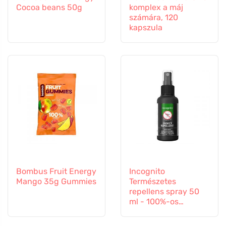
Cocoa beans 50g
komplex a máj
számára, 120
kapszula
Bombus Fruit Energy
Incognito
Mango 35g Gummies
Természetes
repellens spray 50
ml - 100%-os
védelem minden
rovar ellen