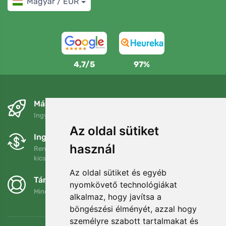
Magyar / EUR
4,7/5
97%
Másnapra és ingyenesen
Ingyenes szállítás a következő összeg felett: 80 EUR
Az oldal sütiket
Ingyenes csere és visszaküldés
használ
Rendelését 90 napon belül bármikor visszaküldheti vagy
kicserélheti.
Az oldal sütiket és egyéb
Támogatjuk a Trees.org-ot
nyomkövető technológiákat
Minden megrendelésért ültetünk egy fát! Bővebben
Rólunk
.
alkalmaz, hogy javítsa a
böngészési élményét, azzal hogy
személyre szabott tartalmakat és