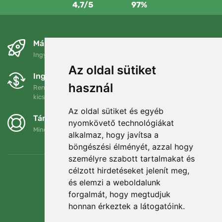
4,7/5
97%
Másnapra és ingyenesen
Ingyenes szállítás a következő összeg felett: 80 EUR
Az oldal sütiket
Ingyenes csere és visszaküldés
használ
Rendelését 90 napon belül bármikor visszaküldheti vagy
kicserélheti.
Az oldal sütiket és egyéb
Támogatjuk a Trees.org-ot
nyomkövető technológiákat
Minden megrendelésért ültetünk egy fát! Bővebben
Rólunk
.
alkalmaz, hogy javítsa a
böngészési élményét, azzal hogy
személyre szabott tartalmakat és
célzott hirdetéseket jelenít meg,
és elemzi a weboldalunk
forgalmát, hogy megtudjuk
honnan érkeztek a látogatóink.