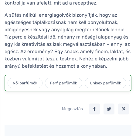
kontrollja van afelett, mit ad a recepthez.
A sütés nélküli energiagolyók bizonyítják, hogy az
egészséges táplálkozásnak nem kell bonyolultnak,
időigényesnek vagy anyagilag megterhelőnek lennie.
Tíz perc elkészítési idő, néhány minőségi alapanyag és
egy kis kreativitás az ízek megválasztásában – ennyi az
egész. Az eredmény? Egy snack, amely finom, laktat, és
közben valami jót tesz a testnek. Nehéz elképzelni jobb
arányú befektetést és hozamot a konyhában.
Női parfümök
Férfi parfümök
Unisex parfümök
L
Megosztás