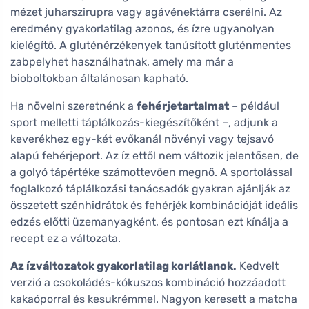
mézet juharszirupra vagy agávénektárra cserélni. Az
eredmény gyakorlatilag azonos, és ízre ugyanolyan
kielégítő. A gluténérzékenyek tanúsított gluténmentes
zabpelyhet használhatnak, amely ma már a
bioboltokban általánosan kapható.
Ha növelni szeretnénk a
fehérjetartalmat
– például
sport melletti táplálkozás-kiegészítőként –, adjunk a
keverékhez egy-két evőkanál növényi vagy tejsavó
alapú fehérjeport. Az íz ettől nem változik jelentősen, de
a golyó tápértéke számottevően megnő. A sportolással
foglalkozó táplálkozási tanácsadók gyakran ajánlják az
összetett szénhidrátok és fehérjék kombinációját ideális
edzés előtti üzemanyagként, és pontosan ezt kínálja a
recept ez a változata.
Az ízváltozatok gyakorlatilag korlátlanok.
Kedvelt
verzió a csokoládés-kókuszos kombináció hozzáadott
kakaóporral és kesukrémmel. Nagyon keresett a matcha