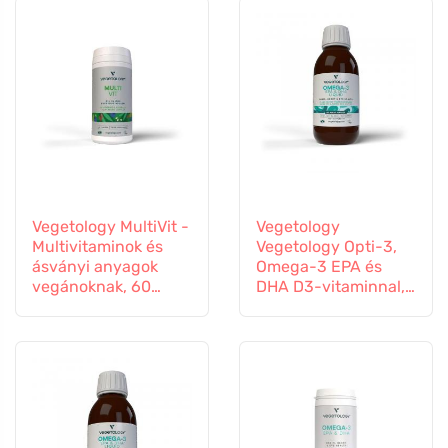
Vegetology MultiVit -
Vegetology
Multivitaminok és
Vegetology Opti-3,
ásványi anyagok
Omega-3 EPA és
vegánoknak, 60
DHA D3-vitaminnal,
tabletta
folyékony 150 ml,
ízesítetlen