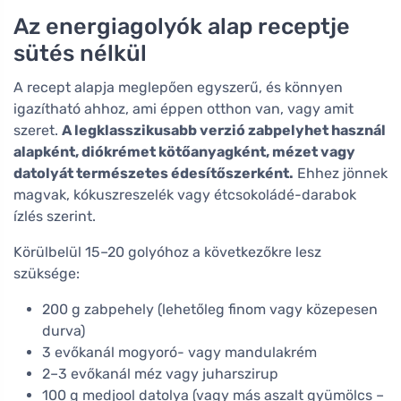
Az energiagolyók alap receptje
sütés nélkül
A recept alapja meglepően egyszerű, és könnyen
igazítható ahhoz, ami éppen otthon van, vagy amit
szeret.
A legklasszikusabb verzió zabpelyhet használ
alapként, diókrémet kötőanyagként, mézet vagy
datolyát természetes édesítőszerként.
Ehhez jönnek
magvak, kókuszreszelék vagy étcsokoládé-darabok
ízlés szerint.
Körülbelül 15–20 golyóhoz a következőkre lesz
szüksége:
200 g zabpehely (lehetőleg finom vagy közepesen
durva)
3 evőkanál mogyoró- vagy mandulakrém
2–3 evőkanál méz vagy juharszirup
100 g medjool datolya (vagy más aszalt gyümölcs –