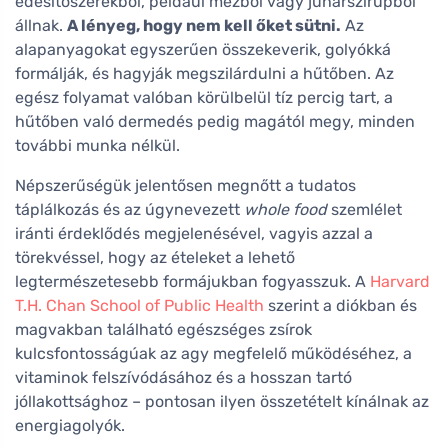
édesítőszerekből, például mézből vagy juharszirupból
állnak.
A lényeg, hogy nem kell őket sütni.
Az
alapanyagokat egyszerűen összekeverik, golyókká
formálják, és hagyják megszilárdulni a hűtőben. Az
egész folyamat valóban körülbelül tíz percig tart, a
hűtőben való dermedés pedig magától megy, minden
további munka nélkül.
Népszerűségük jelentősen megnőtt a tudatos
táplálkozás és az úgynevezett
whole food
szemlélet
iránti érdeklődés megjelenésével, vagyis azzal a
törekvéssel, hogy az ételeket a lehető
legtermészetesebb formájukban fogyasszuk. A
Harvard
T.H. Chan School of Public Health
szerint a diókban és
magvakban található egészséges zsírok
kulcsfontosságúak az agy megfelelő működéséhez, a
vitaminok felszívódásához és a hosszan tartó
jóllakottsághoz – pontosan ilyen összetételt kínálnak az
energiagolyók.