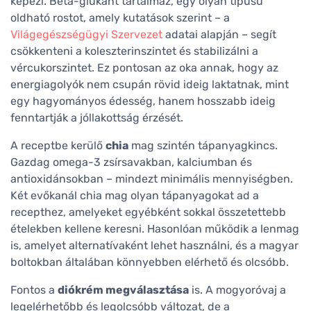
képezi. Béta-glükánt tartalmaz, egy olyan típusú
oldható rostot, amely kutatások szerint – a
Világegészségügyi Szervezet
adatai alapján – segít
csökkenteni a koleszterinszintet és stabilizálni a
vércukorszintet. Ez pontosan az oka annak, hogy az
energiagolyók nem csupán rövid ideig laktatnak, mint
egy hagyományos édesség, hanem hosszabb ideig
fenntartják a jóllakottság érzését.
A receptbe kerülő
chia
mag szintén tápanyagkincs.
Gazdag omega-3 zsírsavakban, kalciumban és
antioxidánsokban – mindezt minimális mennyiségben.
Két evőkanál chia mag olyan tápanyagokat ad a
recepthez, amelyeket egyébként sokkal összetettebb
ételekben kellene keresni. Hasonlóan működik a lenmag
is, amelyet alternatívaként lehet használni, és a magyar
boltokban általában könnyebben elérhető és olcsóbb.
Fontos a
diókrém megválasztása
is. A mogyoróvaj a
legelérhetőbb és legolcsóbb változat, de a