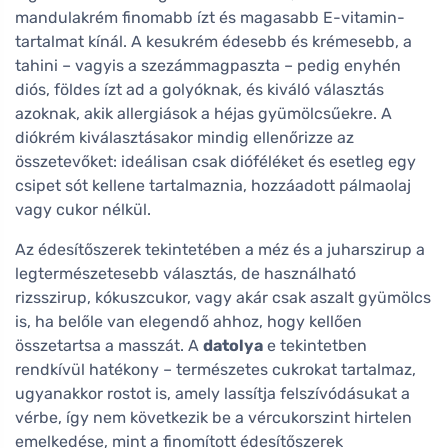
mandulakrém finomabb ízt és magasabb E-vitamin-
tartalmat kínál. A kesukrém édesebb és krémesebb, a
tahini – vagyis a szezámmagpaszta – pedig enyhén
diós, földes ízt ad a golyóknak, és kiváló választás
azoknak, akik allergiások a héjas gyümölcsűekre. A
diókrém kiválasztásakor mindig ellenőrizze az
összetevőket: ideálisan csak dióféléket és esetleg egy
csipet sót kellene tartalmaznia, hozzáadott pálmaolaj
vagy cukor nélkül.
Az édesítőszerek tekintetében a méz és a juharszirup a
legtermészetesebb választás, de használható
rizsszirup, kókuszcukor, vagy akár csak aszalt gyümölcs
is, ha belőle van elegendő ahhoz, hogy kellően
összetartsa a masszát. A
datolya
e tekintetben
rendkívül hatékony – természetes cukrokat tartalmaz,
ugyanakkor rostot is, amely lassítja felszívódásukat a
vérbe, így nem következik be a vércukorszint hirtelen
emelkedése, mint a finomított édesítőszerek