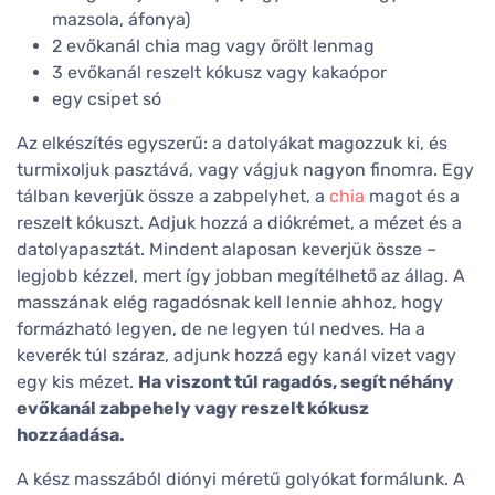
mazsola, áfonya)
2 evőkanál chia mag vagy őrölt lenmag
3 evőkanál reszelt kókusz vagy kakaópor
egy csipet só
Az elkészítés egyszerű: a datolyákat magozzuk ki, és
turmixoljuk pasztává, vagy vágjuk nagyon finomra. Egy
tálban keverjük össze a zabpelyhet, a
chia
magot és a
reszelt kókuszt. Adjuk hozzá a diókrémet, a mézet és a
datolyapasztát. Mindent alaposan keverjük össze –
legjobb kézzel, mert így jobban megítélhető az állag. A
masszának elég ragadósnak kell lennie ahhoz, hogy
formázható legyen, de ne legyen túl nedves. Ha a
keverék túl száraz, adjunk hozzá egy kanál vizet vagy
egy kis mézet.
Ha viszont túl ragadós, segít néhány
evőkanál zabpehely vagy reszelt kókusz
hozzáadása.
A kész masszából diónyi méretű golyókat formálunk. A