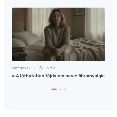
Petr Novák
13 min
Petr N
rzött
# A láthatatlan fájdalom neve: fibromyalgia
# Gya
műkö