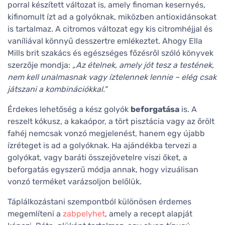
porral készített változat is, amely finoman kesernyés,
kifinomult ízt ad a golyóknak, miközben antioxidánsokat
is tartalmaz. A citromos változat egy kis citromhéjjal és
vaníliával könnyű desszertre emlékeztet. Ahogy Ella
Mills brit szakács és egészséges főzésről szóló könyvek
szerzője mondja:
„Az ételnek, amely jót tesz a testének,
nem kell unalmasnak vagy íztelennek lennie – elég csak
játszani a kombinációkkal."
Érdekes lehetőség a kész golyók
beforgatása
is. A
reszelt kókusz, a kakaópor, a tört pisztácia vagy az őrölt
fahéj nemcsak vonzó megjelenést, hanem egy újabb
ízréteget is ad a golyóknak. Ha ajándékba tervezi a
golyókat, vagy baráti összejövetelre viszi őket, a
beforgatás egyszerű módja annak, hogy vizuálisan
vonzó terméket varázsoljon belőlük.
Táplálkozástani szempontból különösen érdemes
megemlíteni a
zabpelyhet
, amely a recept alapját