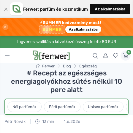
×
Ferwer: parfüm és kozmetikum
Az alkalmazásba
⚡
SUMMER kedvezmény most!
×
SUMMER
Az alkalmazásba
Ingyenes szállítás a következő összeg felett: 80 EUR
0
Ferwer
Blog
Egészség
# Recept az egészséges
energiagolyókhoz sütés nélkül 10
perc alatt
Női parfümök
Férfi parfümök
Unisex parfümök
L
Petr Novák
13 min
1.6.2026