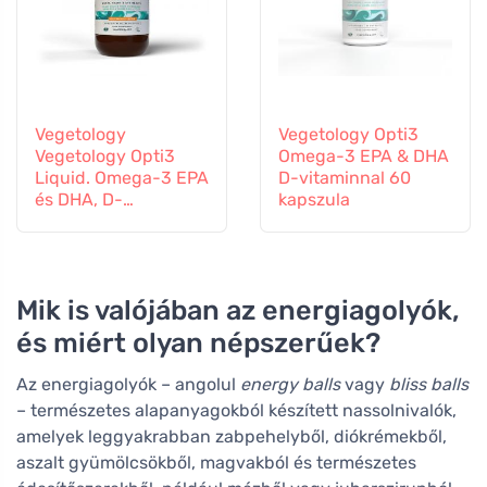
Vegetology
Vegetology Opti3
Vegetology Opti3
Omega-3 EPA & DHA
Liquid. Omega-3 EPA
D-vitaminnal 60
és DHA, D-
kapszula
vitaminnal, 150 ml
Mik is valójában az energiagolyók,
és miért olyan népszerűek?
Az energiagolyók – angolul
energy balls
vagy
bliss balls
– természetes alapanyagokból készített nassolnivalók,
amelyek leggyakrabban zabpehelyből, diókrémekből,
aszalt gyümölcsökből, magvakból és természetes