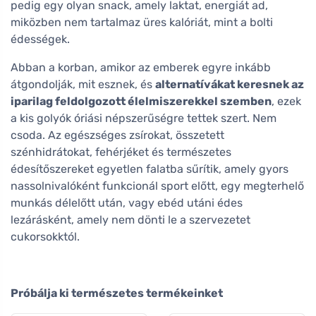
pedig egy olyan snack, amely laktat, energiát ad,
miközben nem tartalmaz üres kalóriát, mint a bolti
édességek.
Abban a korban, amikor az emberek egyre inkább
átgondolják, mit esznek, és
alternatívákat keresnek az
iparilag feldolgozott élelmiszerekkel szemben
, ezek
a kis golyók óriási népszerűségre tettek szert. Nem
csoda. Az egészséges zsírokat, összetett
szénhidrátokat, fehérjéket és természetes
édesítőszereket egyetlen falatba sűrítik, amely gyors
nassolnivalóként funkcionál sport előtt, egy megterhelő
munkás délelőtt után, vagy ebéd utáni édes
lezárásként, amely nem dönti le a szervezetet
cukorsokktól.
Próbálja ki természetes termékeinket