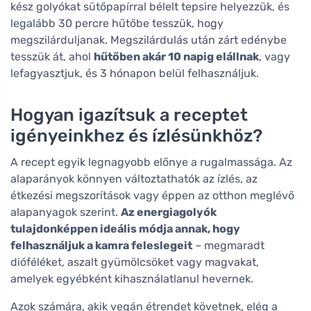
kész golyókat sütőpapírral bélelt tepsire helyezzük, és
legalább 30 percre hűtőbe tesszük, hogy
megszilárduljanak. Megszilárdulás után zárt edénybe
tesszük át, ahol
hűtőben akár 10 napig elállnak
, vagy
lefagyasztjuk, és 3 hónapon belül felhasználjuk.
Hogyan igazítsuk a receptet
igényeinkhez és ízlésünkhöz?
A recept egyik legnagyobb előnye a rugalmassága. Az
alaparányok könnyen változtathatók az ízlés, az
étkezési megszorítások vagy éppen az otthon meglévő
alapanyagok szerint.
Az energiagolyók
tulajdonképpen ideális módja annak, hogy
felhasználjuk a kamra feleslegeit
– megmaradt
dióféléket, aszalt gyümölcsöket vagy magvakat,
amelyek egyébként kihasználatlanul hevernek.
Azok számára, akik vegán étrendet követnek, elég a