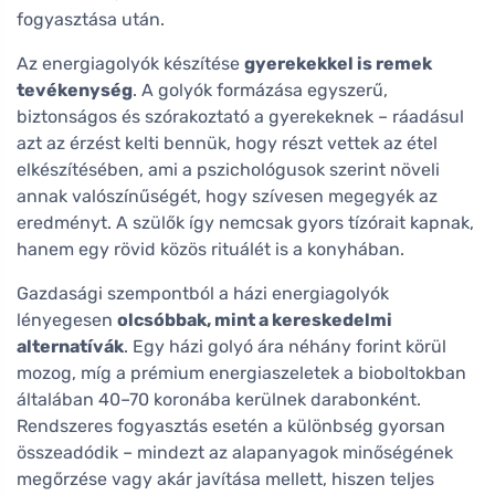
fogyasztása után.
Az energiagolyók készítése
gyerekekkel is remek
tevékenység
. A golyók formázása egyszerű,
biztonságos és szórakoztató a gyerekeknek – ráadásul
azt az érzést kelti bennük, hogy részt vettek az étel
elkészítésében, ami a pszichológusok szerint növeli
annak valószínűségét, hogy szívesen megegyék az
eredményt. A szülők így nemcsak gyors tízórait kapnak,
hanem egy rövid közös rituálét is a konyhában.
Gazdasági szempontból a házi energiagolyók
lényegesen
olcsóbbak, mint a kereskedelmi
alternatívák
. Egy házi golyó ára néhány forint körül
mozog, míg a prémium energiaszeletek a bioboltokban
általában 40–70 koronába kerülnek darabonként.
Rendszeres fogyasztás esetén a különbség gyorsan
összeadódik – mindezt az alapanyagok minőségének
megőrzése vagy akár javítása mellett, hiszen teljes