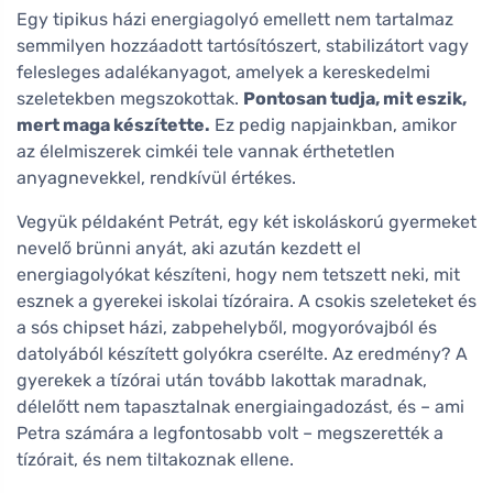
Egy tipikus házi energiagolyó emellett nem tartalmaz
semmilyen hozzáadott tartósítószert, stabilizátort vagy
felesleges adalékanyagot, amelyek a kereskedelmi
szeletekben megszokottak.
Pontosan tudja, mit eszik,
mert maga készítette.
Ez pedig napjainkban, amikor
az élelmiszerek cimkéi tele vannak érthetetlen
anyagnevekkel, rendkívül értékes.
Vegyük példaként Petrát, egy két iskoláskorú gyermeket
nevelő brünni anyát, aki azután kezdett el
energiagolyókat készíteni, hogy nem tetszett neki, mit
esznek a gyerekei iskolai tízóraira. A csokis szeleteket és
a sós chipset házi, zabpehelyből, mogyoróvajból és
datolyából készített golyókra cserélte. Az eredmény? A
gyerekek a tízórai után tovább lakottak maradnak,
délelőtt nem tapasztalnak energiaingadozást, és – ami
Petra számára a legfontosabb volt – megszerették a
tízórait, és nem tiltakoznak ellene.