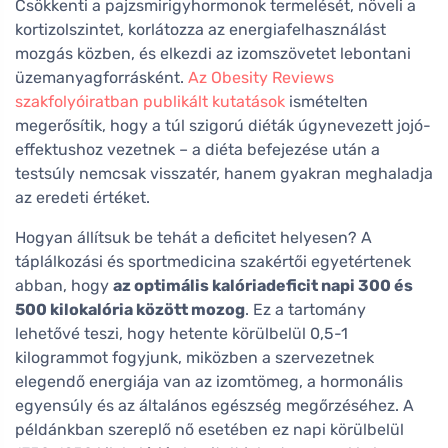
Csökkenti a pajzsmirigyhormonok termelését, növeli a
kortizolszintet, korlátozza az energiafelhasználást
mozgás közben, és elkezdi az izomszövetet lebontani
üzemanyagforrásként.
Az Obesity Reviews
szakfolyóiratban publikált kutatások
ismételten
megerősítik, hogy a túl szigorú diéták úgynevezett jojó-
effektushoz vezetnek – a diéta befejezése után a
testsúly nemcsak visszatér, hanem gyakran meghaladja
az eredeti értéket.
Hogyan állítsuk be tehát a deficitet helyesen? A
táplálkozási és sportmedicina szakértői egyetértenek
abban, hogy
az optimális kalóriadeficit napi 300 és
500 kilokalória között mozog
. Ez a tartomány
lehetővé teszi, hogy hetente körülbelül 0,5-1
kilogrammot fogyjunk, miközben a szervezetnek
elegendő energiája van az izomtömeg, a hormonális
egyensúly és az általános egészség megőrzéséhez. A
példánkban szereplő nő esetében ez napi körülbelül