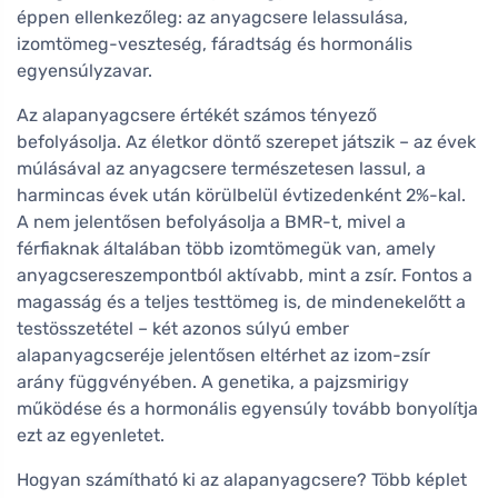
éppen ellenkezőleg: az anyagcsere lelassulása,
izomtömeg-veszteség, fáradtság és hormonális
egyensúlyzavar.
Az alapanyagcsere értékét számos tényező
befolyásolja. Az életkor döntő szerepet játszik – az évek
múlásával az anyagcsere természetesen lassul, a
harmincas évek után körülbelül évtizedenként 2%-kal.
A nem jelentősen befolyásolja a BMR-t, mivel a
férfiaknak általában több izomtömegük van, amely
anyagcsereszempontból aktívabb, mint a zsír. Fontos a
magasság és a teljes testtömeg is, de mindenekelőtt a
testösszetétel – két azonos súlyú ember
alapanyagcseréje jelentősen eltérhet az izom-zsír
arány függvényében. A genetika, a pajzsmirigy
működése és a hormonális egyensúly tovább bonyolítja
ezt az egyenletet.
Hogyan számítható ki az alapanyagcsere? Több képlet