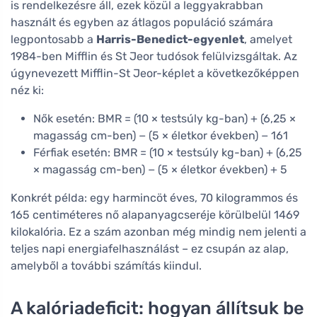
is rendelkezésre áll, ezek közül a leggyakrabban
használt és egyben az átlagos populáció számára
legpontosabb a
Harris-Benedict-egyenlet
, amelyet
1984-ben Mifflin és St Jeor tudósok felülvizsgáltak. Az
úgynevezett Mifflin-St Jeor-képlet a következőképpen
néz ki:
Nők esetén: BMR = (10 × testsúly kg-ban) + (6,25 ×
magasság cm-ben) − (5 × életkor években) − 161
Férfiak esetén: BMR = (10 × testsúly kg-ban) + (6,25
× magasság cm-ben) − (5 × életkor években) + 5
Konkrét példa: egy harmincöt éves, 70 kilogrammos és
165 centiméteres nő alapanyagcseréje körülbelül 1469
kilokalória. Ez a szám azonban még mindig nem jelenti a
teljes napi energiafelhasználást – ez csupán az alap,
amelyből a további számítás kiindul.
A kalóriadeficit: hogyan állítsuk be