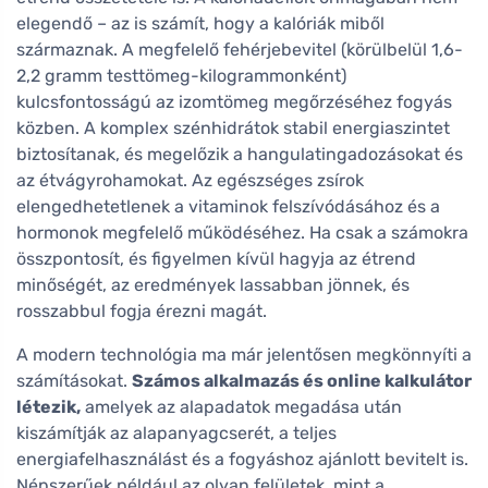
elegendő – az is számít, hogy a kalóriák miből
származnak. A megfelelő fehérjebevitel (körülbelül 1,6-
2,2 gramm testtömeg-kilogrammonként)
kulcsfontosságú az izomtömeg megőrzéséhez fogyás
közben. A komplex szénhidrátok stabil energiaszintet
biztosítanak, és megelőzik a hangulatingadozásokat és
az étvágyrohamokat. Az egészséges zsírok
elengedhetetlenek a vitaminok felszívódásához és a
hormonok megfelelő működéséhez. Ha csak a számokra
összpontosít, és figyelmen kívül hagyja az étrend
minőségét, az eredmények lassabban jönnek, és
rosszabbul fogja érezni magát.
A modern technológia ma már jelentősen megkönnyíti a
számításokat.
Számos alkalmazás és online kalkulátor
létezik,
amelyek az alapadatok megadása után
kiszámítják az alapanyagcserét, a teljes
energiafelhasználást és a fogyáshoz ajánlott bevitelt is.
Népszerűek például az olyan felületek, mint a