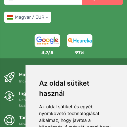
Magyar / EUR
4,7/5
97%
Másnapra és ingyenesen
Ingyenes szállítás a következő összeg felett: 80 EUR
Az oldal sütiket
használ
Ingyenes csere és visszaküldés
Rendelését 90 napon belül bármikor visszaküldheti vagy
kicserélheti.
Az oldal sütiket és egyéb
nyomkövető technológiákat
Támogatjuk a Trees.org-ot
alkalmaz, hogy javítsa a
Minden megrendelésért ültetünk egy fát! Bővebben
Rólunk
.