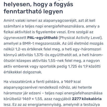
helyesen, hogy a fogyás
fenntartható legyen
Amint valaki ismeri az alapanyagcseréjét, azt át kell
számítani a teljes napi energiafelhasználásra, amely a
fizikai aktivitást is figyelembe veszi. Erre szolgál az
úgynevezett
PAL-együttható
(Physical Activity Level),
amellyel a BMR-t megszorozzák. Az ülő életmód mozgás
nélkül 1,2-es értéknek felel meg, a heti egy-háromszori
könnyű aktivitás 1,375-ös együtthatót ad, a heti három-
ötszöri közepes aktivitás 1,55-nek felel meg, a nagyon
aktív emberek vagy sportolók pedig 1,725 és 1,9 közötti
értékekkel dolgoznak.
Ha visszatérünk a fenti példára, a 1469 kcal
alapanyagcserével rendelkező nőhöz, aki hetente
háromszor jár edzeni – teljes napi energiafelhasználása
körülbelül 1469 × 1,55, azaz nagyjából
2277 kilokalória
lesz. Ez az az energiamennyiség, amelynél a testsúlya