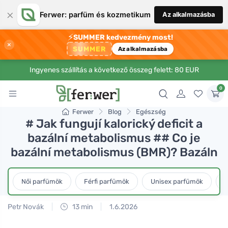
×
Ferwer: parfüm és kozmetikum
Az alkalmazásba
⚡
SUMMER kedvezmény most!
×
SUMMER
Az alkalmazásba
Ingyenes szállítás a következő összeg felett: 80 EUR
0
Ferwer
Blog
Egészség
# Jak fungují kalorický deficit a
bazální metabolismus ## Co je
bazální metabolismus (BMR)? Bazáln
Női parfümök
Férfi parfümök
Unisex parfümök
L
Petr Novák
13 min
1.6.2026