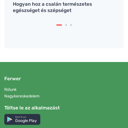
Hogyan hoz a csalán természetes
Okosó
t
egészséget és szépséget
nem a
vessz
Ferwer
Rólunk
Nagykereskedelem
Töltse le az alkalmazást
Get it on
Google Play