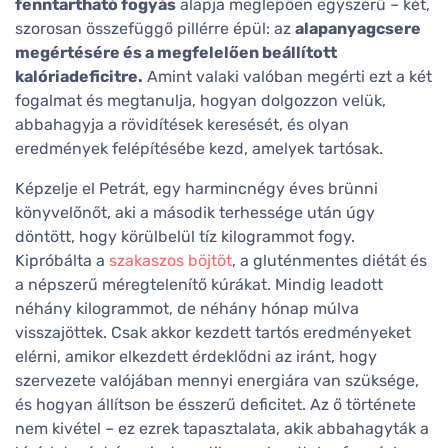
fenntartható fogyás
alapja meglepően egyszerű – két,
szorosan összefüggő pillérre épül: az
alapanyagcsere
megértésére és a megfelelően beállított
kalóriadeficitre.
Amint valaki valóban megérti ezt a két
fogalmat és megtanulja, hogyan dolgozzon velük,
abbahagyja a rövidítések keresését, és olyan
eredmények felépítésébe kezd, amelyek tartósak.
Képzelje el Petrát, egy harmincnégy éves brünni
könyvelőnőt, aki a második terhessége után úgy
döntött, hogy körülbelül tíz kilogrammot fogy.
Kipróbálta a
szakaszos böjtöt
, a gluténmentes diétát és
a népszerű méregtelenítő kúrákat. Mindig leadott
néhány kilogrammot, de néhány hónap múlva
visszajöttek. Csak akkor kezdett tartós eredményeket
elérni, amikor elkezdett érdeklődni az iránt, hogy
szervezete valójában mennyi energiára van szüksége,
és hogyan állítson be ésszerű deficitet. Az ő története
nem kivétel – ez ezrek tapasztalata, akik abbahagyták a