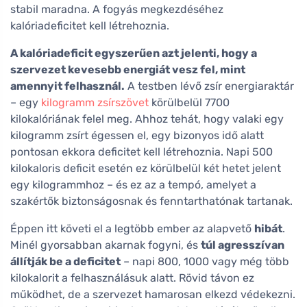
stabil maradna. A fogyás megkezdéséhez
kalóriadeficitet kell létrehoznia.
A kalóriadeficit egyszerűen azt jelenti, hogy a
szervezet kevesebb energiát vesz fel, mint
amennyit felhasznál.
A testben lévő zsír energiaraktár
– egy
kilogramm zsírszövet
körülbelül 7700
kilokalóriának felel meg. Ahhoz tehát, hogy valaki egy
kilogramm zsírt égessen el, egy bizonyos idő alatt
pontosan ekkora deficitet kell létrehoznia. Napi 500
kilokaloris deficit esetén ez körülbelül két hetet jelent
egy kilogrammhoz – és ez az a tempó, amelyet a
szakértők biztonságosnak és fenntarthatónak tartanak.
Éppen itt követi el a legtöbb ember az alapvető
hibát
.
Minél gyorsabban akarnak fogyni, és
túl agresszívan
állítják be a deficitet
– napi 800, 1000 vagy még több
kilokalorit a felhasználásuk alatt. Rövid távon ez
működhet, de a szervezet hamarosan elkezd védekezni.