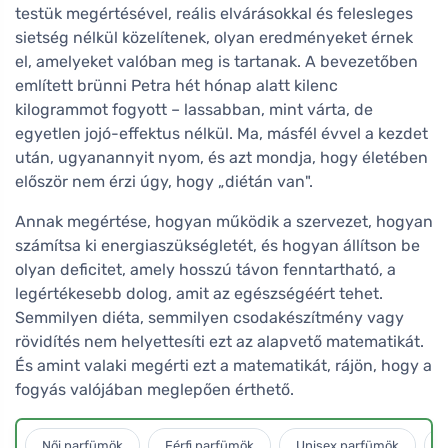
testük megértésével, reális elvárásokkal és felesleges
sietség nélkül közelítenek, olyan eredményeket érnek
el, amelyeket valóban meg is tartanak. A bevezetőben
említett brünni Petra hét hónap alatt kilenc
kilogrammot fogyott – lassabban, mint várta, de
egyetlen jojó-effektus nélkül. Ma, másfél évvel a kezdet
után, ugyanannyit nyom, és azt mondja, hogy életében
először nem érzi úgy, hogy „diétán van".
Annak megértése, hogyan működik a szervezet, hogyan
számítsa ki energiaszükségletét, és hogyan állítson be
olyan deficitet, amely hosszú távon fenntartható, a
legértékesebb dolog, amit az egészségéért tehet.
Semmilyen diéta, semmilyen csodakészítmény vagy
rövidítés nem helyettesíti ezt az alapvető matematikát.
És amint valaki megérti ezt a matematikát, rájön, hogy a
fogyás valójában meglepően érthető.
Női parfümök
Férfi parfümök
Unisex parfümök
L