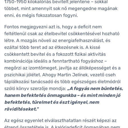
1750-1950 kilokalóriás bevitelt jelentene – sokkal
többet, mint amennyit sok nő megengedne magának
enni, és mégis fokozatosan fogyni.
Fontos megjegyezni azt is, hogy a deficit nem
feltétlenül csak az ételbevitel csökkentésével hozható
létre. A mozgás növeli az energiafelhasználást, és
ezáltal több teret ad az étkezésnek is. A kissé
csökkentett bevitel és a fokozott fizikai aktivitás
kombinációja ideális a fenntartható fogyáshoz –
megőrzi az izomtömeget, javítja az állóképességet és a
pszichikai jólétet. Ahogy Martin Jelínek, vezető cseh
táplálkozási tanácsadó és több egészséges életmódról
szóló könyv szerzője mondja:
„A fogyás nem büntetés,
hanem befektetés önmagunkba – és mint minden jó
befektetés, türelmet és észt igényel, nem
rövidítéseket."
Az egész egyenlet elválaszthatatlan részét képezi az
étrend összetétele is. A kalóriadeficit önmagában nem