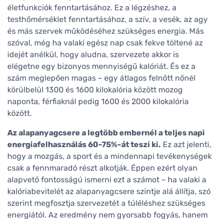
életfunkciók fenntartásához. Ez a légzéshez, a
testhőmérséklet fenntartásához, a szív, a vesék, az agy
és más szervek működéséhez szükséges energia. Más
szóval, még ha valaki egész nap csak fekve töltené az
idejét anélkül, hogy aludna, szervezete akkor is
elégetne egy bizonyos mennyiségű kalóriát. És ez a
szám meglepően magas – egy átlagos felnőtt nőnél
körülbelül 1300 és 1600 kilokalória között mozog
naponta, férfiaknál pedig 1600 és 2000 kilokalória
között.
Az alapanyagcsere a legtöbb embernél a teljes napi
energiafelhasználás 60-75%-át teszi ki.
Ez azt jelenti,
hogy a mozgás, a sport és a mindennapi tevékenységek
csak a fennmaradó részt alkotják. Éppen ezért olyan
alapvető fontosságú ismerni ezt a számot – ha valaki a
kalóriabevitelét az alapanyagcsere szintje alá állítja, szó
szerint megfosztja szervezetét a túléléshez szükséges
energiától. Az eredmény nem gyorsabb fogyás, hanem