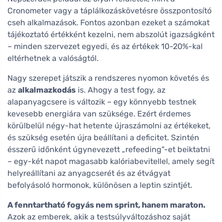
Cronometer vagy a táplálkozáskövetésre összpontosító
cseh alkalmazások. Fontos azonban ezeket a számokat
tájékoztató értékként kezelni, nem abszolút igazságként
– minden szervezet egyedi, és az értékek 10-20%-kal
eltérhetnek a valóságtól.
Nagy szerepet játszik a rendszeres nyomon követés és
az
alkalmazkodás
is. Ahogy a test fogy, az
alapanyagcsere is változik – egy könnyebb testnek
kevesebb energiára van szüksége. Ezért érdemes
körülbelül négy-hat hetente újraszámolni az értékeket,
és szükség esetén újra beállítani a deficitet. Szintén
ésszerű időnként úgynevezett „refeeding"-et beiktatni
– egy-két napot magasabb kalóriabevitellel, amely segít
helyreállítani az anyagcserét és az étvágyat
befolyásoló hormonok, különösen a leptin szintjét.
A fenntartható fogyás nem sprint, hanem maraton.
Azok az emberek, akik a testsúlyváltozáshoz saját