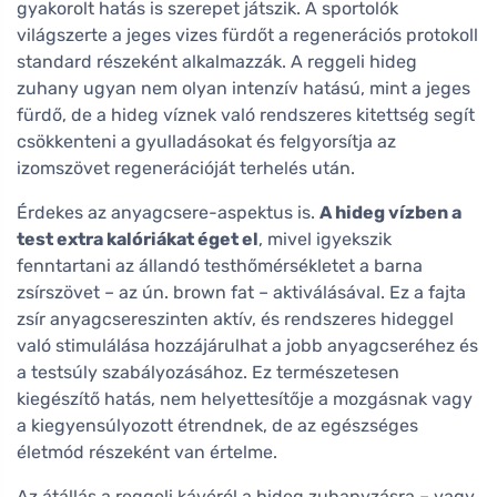
gyakorolt hatás is szerepet játszik. A sportolók
világszerte a jeges vizes fürdőt a regenerációs protokoll
standard részeként alkalmazzák. A reggeli hideg
zuhany ugyan nem olyan intenzív hatású, mint a jeges
fürdő, de a hideg víznek való rendszeres kitettség segít
csökkenteni a gyulladásokat és felgyorsítja az
izomszövet regenerációját terhelés után.
Érdekes az anyagcsere-aspektus is.
A hideg vízben a
test extra kalóriákat éget el
, mivel igyekszik
fenntartani az állandó testhőmérsékletet a barna
zsírszövet – az ún. brown fat – aktiválásával. Ez a fajta
zsír anyagcsereszinten aktív, és rendszeres hideggel
való stimulálása hozzájárulhat a jobb anyagcseréhez és
a testsúly szabályozásához. Ez természetesen
kiegészítő hatás, nem helyettesítője a mozgásnak vagy
a kiegyensúlyozott étrendnek, de az egészséges
életmód részeként van értelme.
Az átállás a reggeli kávéról a hideg zuhanyzásra – vagy