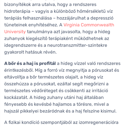
bizonyítékok arra utalva, hogy a rendszeres
hidroterápia – vagyis a különböző hőmérsékletű víz
terápiás felhasználása – hozzájárulhat a depresszió
tüneteinek enyhítéséhez. A
Virginia Commonwealth
University
tanulmánya azt javasolta, hogy a hideg
zuhanyok kiegészítő terápiaként működhetnek az
idegrendszerre és a neurotranszmitter-szintekre
gyakorolt hatásuk révén.
A bőr és a haj is profitál
a hideg vízzel való rendszeres
érintkezésből. Míg a forró víz megnyitja a pórusokat és
eltávolítja a bőr természetes olajait, a hideg víz
összehúzza a pórusokat, ezáltal segít megőrizni a
természetes védőréteget és csökkenti az irritáció
kockázatát. A hideg zuhany utáni haj általában
fényesebb és kevésbé hajlamos a törésre, mivel a
hajszál pikkelyei bezáródnak és a haj felszíne kisimul.
A fizikai kondíció szempontjából az izomregenerációra