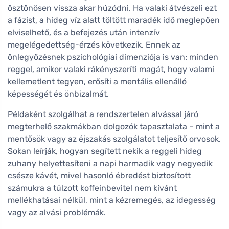
ösztönösen vissza akar húzódni. Ha valaki átvészeli ezt
a fázist, a hideg víz alatt töltött maradék idő meglepően
elviselhető, és a befejezés után intenzív
megelégedettség-érzés következik. Ennek az
önlegyőzésnek pszichológiai dimenziója is van: minden
reggel, amikor valaki rákényszeríti magát, hogy valami
kellemetlent tegyen, erősíti a mentális ellenálló
képességét és önbizalmát.
Példaként szolgálhat a rendszertelen alvással járó
megterhelő szakmákban dolgozók tapasztalata – mint a
mentősök vagy az éjszakás szolgálatot teljesítő orvosok.
Sokan leírják, hogyan segített nekik a reggeli hideg
zuhany helyettesíteni a napi harmadik vagy negyedik
csésze kávét, mivel hasonló ébredést biztosított
számukra a túlzott koffeinbevitel nem kívánt
mellékhatásai nélkül, mint a kézremegés, az idegesség
vagy az alvási problémák.