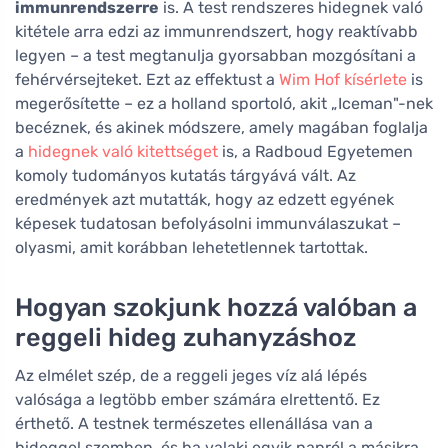
immunrendszerre
is. A test rendszeres hidegnek való
kitétele arra edzi az immunrendszert, hogy reaktívabb
legyen – a test megtanulja gyorsabban mozgósítani a
fehérvérsejteket. Ezt az effektust a
Wim Hof kísérlete
is
megerősítette – ez a holland sportoló, akit „Iceman"-nek
becéznek, és akinek módszere, amely magában foglalja
a
hidegnek való kitettséget
is, a Radboud Egyetemen
komoly tudományos kutatás tárgyává vált. Az
eredmények azt mutatták, hogy az edzett egyének
képesek tudatosan befolyásolni immunválaszukat –
olyasmi, amit korábban lehetetlennek tartottak.
Hogyan szokjunk hozzá valóban a
reggeli hideg zuhanyzáshoz
Az elmélet szép, de a reggeli jeges víz alá lépés
valósága a legtöbb ember számára elrettentő. Ez
érthető. A testnek természetes ellenállása van a
hideggel szemben, és ha valaki egyik napról a másikra