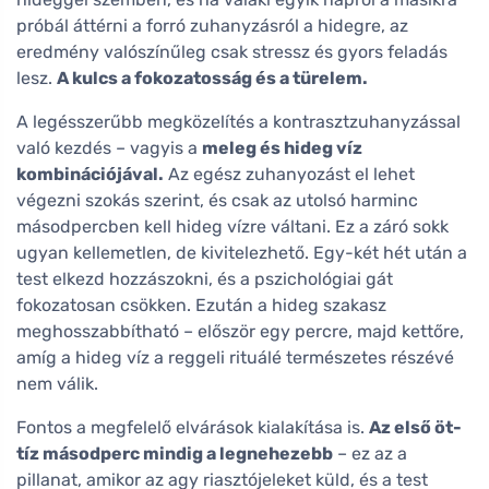
próbál áttérni a forró zuhanyzásról a hidegre, az
eredmény valószínűleg csak stressz és gyors feladás
lesz.
A kulcs a fokozatosság és a türelem.
A legésszerűbb megközelítés a kontrasztzuhanyzással
való kezdés – vagyis a
meleg és hideg víz
kombinációjával.
Az egész zuhanyozást el lehet
végezni szokás szerint, és csak az utolsó harminc
másodpercben kell hideg vízre váltani. Ez a záró sokk
ugyan kellemetlen, de kivitelezhető. Egy-két hét után a
test elkezd hozzászokni, és a pszichológiai gát
fokozatosan csökken. Ezután a hideg szakasz
meghosszabbítható – először egy percre, majd kettőre,
amíg a hideg víz a reggeli rituálé természetes részévé
nem válik.
Fontos a megfelelő elvárások kialakítása is.
Az első öt-
tíz másodperc mindig a legnehezebb
– ez az a
pillanat, amikor az agy riasztójeleket küld, és a test