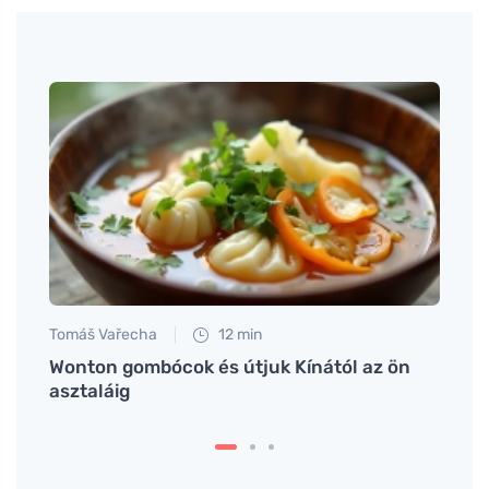
Tomáš Vařecha
12 min
Anna 
an
Wonton gombócok és útjuk Kínától az ön
Hogya
asztaláig
hozzu
érde