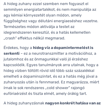
A hideg zuhany ezzel szemben nem fogyaszt el
semmilyen energiatartalékot, és nem manipulálja az
agy kémiai környezetét olyan módon, amely
függőséghez vagy délutáni energiaeséshez vezetne.
Természetes módon aktiválja a testet az
idegrendszeren keresztül, és a hatás kellemetlen
„crash" effektus nélkül megmarad.
Érdekes, hogy a
hideg víz a dopamintermelést is
serkenti
– ez a neurotranszmitter a motivációhoz, a
jutalomhoz és az önmagunkkal való jó érzéshez
kapcsolódik. Egyes tanulmányok arra utalnak, hogy a
hideg vízben töltött rövid idő több száz százalékkal
emelheti a dopaminszintet, és ez a hatás még jóval a
zuhanyozás után is fennmarad. Ez magyarázza, miért
írnak le sok rendszeres „cold shower" rajongó
eufóriaérzést és tiszta elmét, amely órákig tart.
A hideg zuhanyzásnak
nagyon konkrét hatása van az