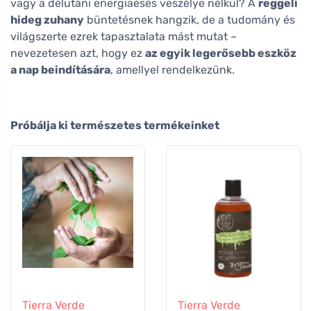
vagy a délutáni energiaesés veszélye nélkül? A
reggeli
hideg zuhany
büntetésnek hangzik, de a tudomány és
világszerte ezrek tapasztalata mást mutat –
nevezetesen azt, hogy ez
az egyik legerősebb eszköz
a nap beindítására
, amellyel rendelkezünk.
Próbálja ki természetes termékeinket
Tierra Verde
Tierra Verde