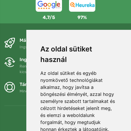
4,7/5
97%
Másnapra és ingyenesen
Ingyenes szállítás a következő összeg felett: 80 EUR
Az oldal sütiket
használ
Ingyenes csere és visszaküldés
Rendelését 90 napon belül bármikor visszaküldheti vagy
kicserélheti.
Az oldal sütiket és egyéb
nyomkövető technológiákat
Támogatjuk a Trees.org-ot
alkalmaz, hogy javítsa a
Minden megrendelésért ültetünk egy fát! Bővebben
Rólunk
.
böngészési élményét, azzal hogy
személyre szabott tartalmakat és
célzott hirdetéseket jelenít meg,
és elemzi a weboldalunk
forgalmát, hogy megtudjuk
honnan érkeztek a látogatóink.