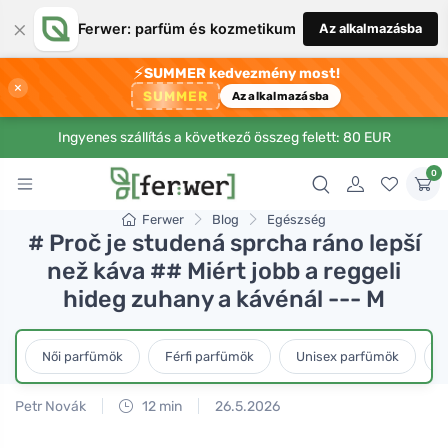
×
Ferwer: parfüm és kozmetikum
Az alkalmazásba
⚡
SUMMER kedvezmény most!
×
SUMMER
Az alkalmazásba
Ingyenes szállítás a következő összeg felett: 80 EUR
0
Ferwer
Blog
Egészség
# Proč je studená sprcha ráno lepší
než káva ## Miért jobb a reggeli
hideg zuhany a kávénál --- M
Női parfümök
Férfi parfümök
Unisex parfümök
L
Petr Novák
12 min
26.5.2026