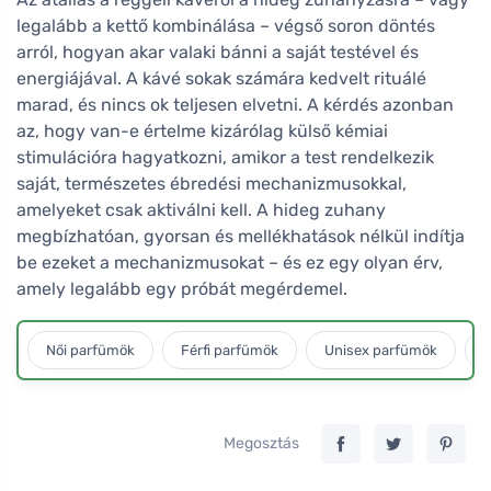
legalább a kettő kombinálása – végső soron döntés
arról, hogyan akar valaki bánni a saját testével és
energiájával. A kávé sokak számára kedvelt rituálé
marad, és nincs ok teljesen elvetni. A kérdés azonban
az, hogy van-e értelme kizárólag külső kémiai
stimulációra hagyatkozni, amikor a test rendelkezik
saját, természetes ébredési mechanizmusokkal,
amelyeket csak aktiválni kell. A hideg zuhany
megbízhatóan, gyorsan és mellékhatások nélkül indítja
be ezeket a mechanizmusokat – és ez egy olyan érv,
amely legalább egy próbát megérdemel.
Női parfümök
Férfi parfümök
Unisex parfümök
L
Megosztás