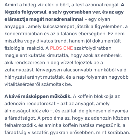
Amint a hideg víz eléri a bőrt, a test azonnal reagál.
A
légzés felgyorsul, a szív gyorsabban ver, és az agy
elárasztja magát noradrenalinnal
– egy olyan
anyaggal, amely kulcsszerepet játszik a figyelemben, a
koncentrációban és az általános éberségben. Ez nem
misztika vagy divatos trend, hanem jól dokumentált
fiziológiai reakció. A
PLOS ONE
szakfolyóiratban
megjelent kutatás kimutatta, hogy azok az emberek,
akik rendszeresen hideg vízzel fejezték be a
zuhanyozást, lényegesen alacsonyabb munkából való
hiányzási arányt mutattak, és a nap folyamán nagyobb
vitalitásérzésről számoltak be.
A kávé másképpen működik.
A koffein blokkolja az
adenozin receptorokat – azt az anyagot, amely
álmosságot idéz elő –, és ezáltal ideiglenesen elnyomja
a fáradtságot. A probléma az, hogy az adenozin közben
felhalmozódik, és amint a koffein hatása megszűnik, a
fáradtság visszatér, gyakran erősebben, mint korábban.