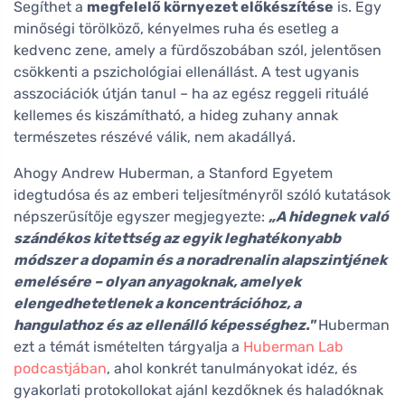
Segíthet a
megfelelő környezet előkészítése
is. Egy
minőségi törölköző, kényelmes ruha és esetleg a
kedvenc zene, amely a fürdőszobában szól, jelentősen
csökkenti a pszichológiai ellenállást. A test ugyanis
asszociációk útján tanul – ha az egész reggeli rituálé
kellemes és kiszámítható, a hideg zuhany annak
természetes részévé válik, nem akadállyá.
Ahogy Andrew Huberman, a Stanford Egyetem
idegtudósa és az emberi teljesítményről szóló kutatások
népszerűsítője egyszer megjegyezte:
„A hidegnek való
szándékos kitettség az egyik leghatékonyabb
módszer a dopamin és a noradrenalin alapszintjének
emelésére – olyan anyagoknak, amelyek
elengedhetetlenek a koncentrációhoz, a
hangulathoz és az ellenálló képességhez."
Huberman
ezt a témát ismételten tárgyalja a
Huberman Lab
podcastjában
, ahol konkrét tanulmányokat idéz, és
gyakorlati protokollokat ajánl kezdőknek és haladóknak