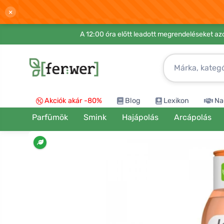
×
A 12:00 óra előtt leadott megrendeléseket azo
Akciók akár -80%
Blog
Lexikon
Na
Parfümök
Smink
Hajápolás
Arcápolás