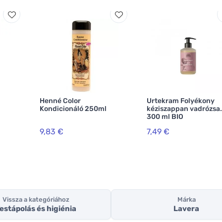
Henné Color
Urtekram Folyékony
Kondicionáló 250ml
kéziszappan vadrózsa
300 ml BIO
9,83 €
7,49 €
Vissza a kategóriához
Márka
estápolás és higiénia
Lavera