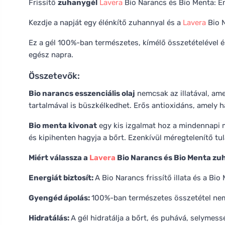
Frissítő
zuhanygél
Lavera
Bio Narancs és Bio Menta: E
Kezdje a napját egy élénkítő zuhannyal és a
Lavera
Bio N
Ez a gél 100%-ban természetes, kímélő összetételével és
egész napra.
Összetevők:
Bio narancs esszenciális olaj
nemcsak az illatával, am
tartalmával is büszkélkedhet. Erős antioxidáns, amely ha
Bio menta kivonat
egy kis izgalmat hoz a mindennapi 
és kipihenten hagyja a bőrt. Ezenkívül méregtelenítő tu
Miért válassza a
Lavera
Bio Narancs és Bio Menta zu
Energiát biztosít:
A Bio Narancs frissítő illata és a Bio
Gyengéd ápolás:
100%-ban természetes összetétel nem 
Hidratálás:
A gél hidratálja a bőrt, és puhává, selymessé