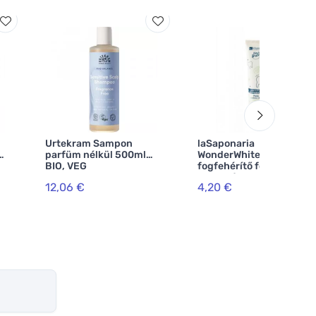
Urtekram Sampon
laSaponaria
parfüm nélkül 500ml
WonderWhite
BIO, VEG
fogfehérítő fogkrém -
menta és aktív szén BIO
12,06 €
4,20 €
(75 ml)