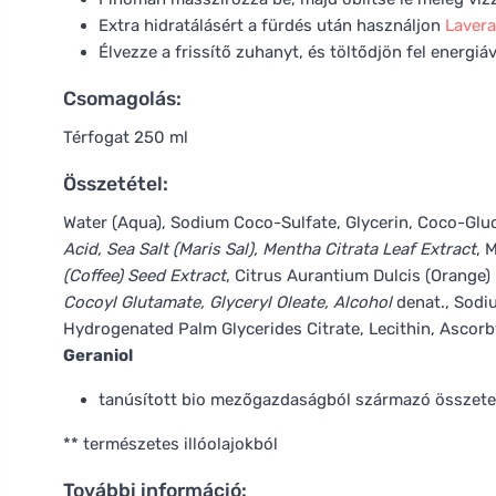
Extra hidratálásért a fürdés után használjon
Lavera
Élvezze a frissítő zuhanyt, és töltődjön fel energiá
Csomagolás:
Térfogat 250 ml
Összetétel:
Water (Aqua), Sodium Coco-Sulfate, Glycerin, Coco-Gluc
Acid, Sea Salt (Maris Sal), Mentha Citrata Leaf Extract
, 
(Coffee) Seed Extract
, Citrus Aurantium Dulcis (Orange)
Cocoyl Glutamate, Glyceryl Oleate, Alcohol
denat., Sodi
Hydrogenated Palm Glycerides Citrate, Lecithin, Ascorb
Geraniol
tanúsított bio mezőgazdaságból származó összet
** természetes illóolajokból
További információ: