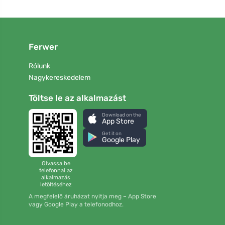
Ferwer
Rólunk
Nagykereskedelem
Töltse le az alkalmazást
Download on the
App Store
Get it on
Google Play
Olvassa be
telefonnal az
alkalmazás
letöltéséhez
A megfelelő áruházat nyitja meg – App Store
vagy Google Play a telefonodhoz.