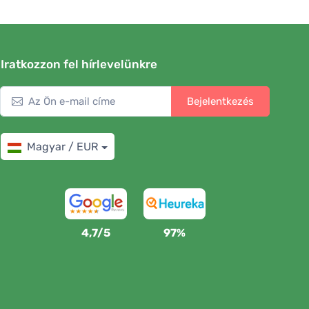
Iratkozzon fel hírlevelünkre
Bejelentkezés
Magyar / EUR
4,7/5
97%