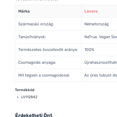
Márka
Lavera
Származási ország:
Németország
Tanúsítványok:
NaTrue, Vegan So
Természetes összetevők aránya:
100%
Csomagolás anyaga:
Újrahasznosítha
Mit tegyen a csomagolással:
Az üres tubust d
Termékkód
LV112842
Érdekelheti Önt