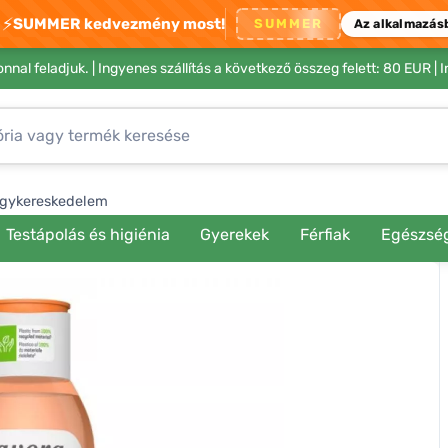
⚡
SUMMER kedvezmény most!
SUMMER
Az alkalmazás
nnal feladjuk. |
Ingyenes szállítás a következő összeg felett: 80 EUR
| 
gykereskedelem
Testápolás és higiénia
Gyerekek
Férfiak
Egészsé