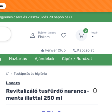
ba
Ingyenes csere és visszaküldés 90 napon belül
0
Bejelentkezés
Kosár
Fiókom
Ferwer Club
Kapcsolat
g
Háztartás
Ajándékok
Cipők / Ruházat
/
Testápolás és higiénia
Lavera
Revitalizáló tusfürdő narancs-
menta illattal 250 ml