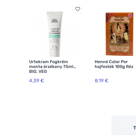
Urtekram Fogkrém
Henné Color Por
menta érzékeny 75ml
hajfesték 100g Réz
BIO, VEG
4,39 €
8,19 €
T