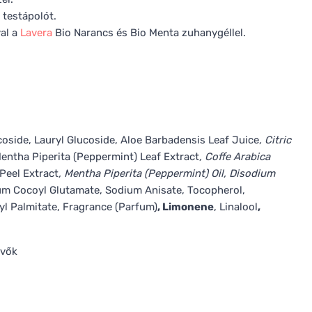
testápolót.
val a
Lavera
Bio Narancs és Bio Menta zuhanygéllel.
oside, Lauryl Glucoside, Aloe Barbadensis Leaf Juice
, Citric
Mentha Piperita (Peppermint) Leaf Extract
, Coffe Arabica
 Peel Extract
, Mentha Piperita (Peppermint) Oil, Disodium
um Cocoyl Glutamate, Sodium Anisate, Tocopherol,
yl Palmitate, Fragrance (Parfum)
, Limonene
, Linalool
,
evők