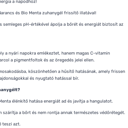
nergia a napodhoz!
arancs és Bio Menta zuhanygél frissítő illatával!
 semleges pH-értékével ápolja a bőrét és energiát biztosít az
ely a nyári napokra emlékeztet, hanem magas C-vitamin
rcol a pigmentfoltok és az öregedés jelei ellen.
mosakodásba, köszönhetően a hűsítő hatásának, amely frissen
lajdonságokkal és nyugtató hatással bír.
hanygélt?
 Menta élénkítő hatása energiát ad és javítja a hangulatot.
szárítja a bőrt és nem rontja annak természetes védőrétegét.
 teszi azt.