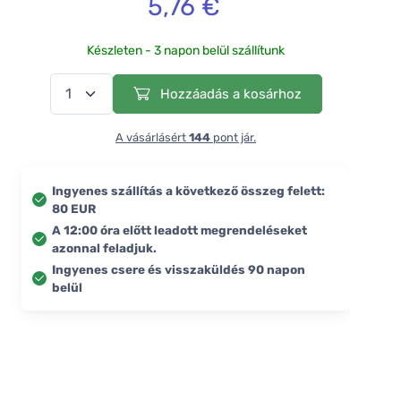
5,76 €
Készleten - 3 napon belül szállítunk
Hozzáadás a kosárhoz
A vásárlásért
144
pont jár.
Ingyenes szállítás a következő összeg felett:
80 EUR
A 12:00 óra előtt leadott megrendeléseket
azonnal feladjuk.
Ingyenes csere és visszaküldés 90 napon
belül