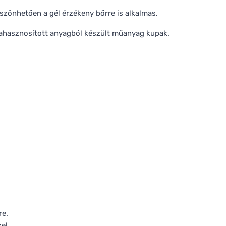
szönhetően a gél érzékeny bőrre is alkalmas.
jrahasznosított anyagból készült műanyag kupak.
re.
el.