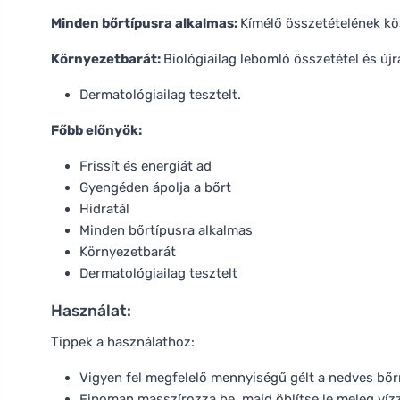
Minden bőrtípusra alkalmas:
Kímélő összetételének kö
Környezetbarát:
Biológiailag lebomló összetétel és ú
Dermatológiailag tesztelt.
Főbb előnyök:
Frissít és energiát ad
Gyengéden ápolja a bőrt
Hidratál
Minden bőrtípusra alkalmas
Környezetbarát
Dermatológiailag tesztelt
Használat:
Tippek a használathoz:
Vigyen fel megfelelő mennyiségű gélt a nedves bőr
Finoman masszírozza be, majd öblítse le meleg vízz