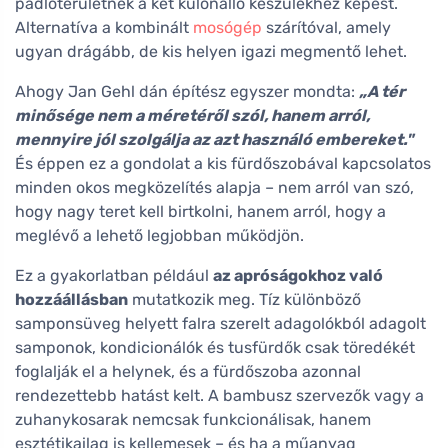
padlóterületnek a két különálló készülékhez képest.
Alternatíva a kombinált
mosógép
szárítóval, amely
ugyan drágább, de kis helyen igazi megmentő lehet.
Ahogy Jan Gehl dán építész egyszer mondta:
„A tér
minősége nem a méretéről szól, hanem arról,
mennyire jól szolgálja az azt használó embereket."
És éppen ez a gondolat a kis fürdőszobával kapcsolatos
minden okos megközelítés alapja – nem arról van szó,
hogy nagy teret kell birtkolni, hanem arról, hogy a
meglévő a lehető legjobban működjön.
Ez a gyakorlatban például
az apróságokhoz való
hozzáállásban
mutatkozik meg. Tíz különböző
samponsüveg helyett falra szerelt adagolókból adagolt
samponok, kondicionálók és tusfürdők csak töredékét
foglalják el a helynek, és a fürdőszoba azonnal
rendezettebb hatást kelt. A bambusz szervezők vagy a
zuhanykosarak nemcsak funkcionálisak, hanem
esztétikailag is kellemesek – és ha a műanyag