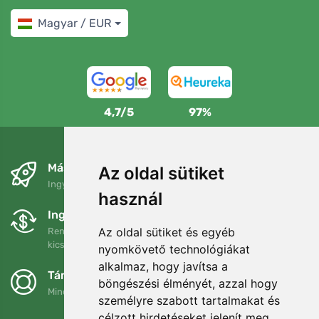
Magyar / EUR
4,7/5
97%
Másnapra és ingyenesen
Az oldal sütiket
Ingyenes szállítás a következő összeg felett: 80 EUR
használ
Ingyenes csere és visszaküldés
Az oldal sütiket és egyéb
Rendelését 90 napon belül bármikor visszaküldheti vagy
kicserélheti.
nyomkövető technológiákat
alkalmaz, hogy javítsa a
Támogatjuk a Trees.org-ot
böngészési élményét, azzal hogy
Minden megrendelésért ültetünk egy fát! Bővebben
Rólunk
.
személyre szabott tartalmakat és
célzott hirdetéseket jelenít meg,