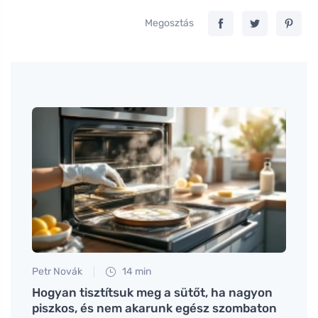
Megosztás
Petr Novák
14 min
Eva No
an
Hogyan tisztítsuk meg a sütőt, ha nagyon
Hogya
smerje
piszkos, és nem akarunk egész szombaton
gráni