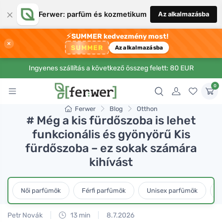
×
Ferwer: parfüm és kozmetikum
Az alkalmazásba
⚡
SUMMER kedvezmény most!
×
SUMMER
Az alkalmazásba
Ingyenes szállítás a következő összeg felett: 80 EUR
0
Ferwer
Blog
Otthon
# Még a kis fürdőszoba is lehet
funkcionális és gyönyörű Kis
fürdőszoba – ez sokak számára
kihívást
Női parfümök
Férfi parfümök
Unisex parfümök
L
Petr Novák
13 min
8.7.2026