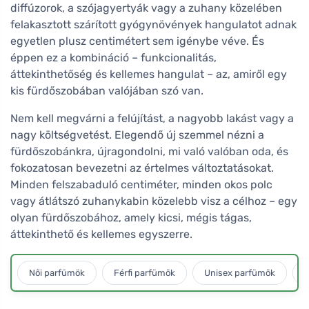
diffúzorok, a szójagyertyák vagy a zuhany közelében
felakasztott szárított gyógynövények hangulatot adnak
egyetlen plusz centimétert sem igénybe véve. És
éppen ez a kombináció – funkcionalitás,
áttekinthetőség és kellemes hangulat – az, amiről egy
kis fürdőszobában valójában szó van.
Nem kell megvárni a felújítást, a nagyobb lakást vagy a
nagy költségvetést. Elegendő új szemmel nézni a
fürdőszobánkra, újragondolni, mi való valóban oda, és
fokozatosan bevezetni az értelmes változtatásokat.
Minden felszabaduló centiméter, minden okos polc
vagy átlátszó zuhanykabin közelebb visz a célhoz – egy
olyan fürdőszobához, amely kicsi, mégis tágas,
áttekinthető és kellemes egyszerre.
Női parfümök
Férfi parfümök
Unisex parfümök
L