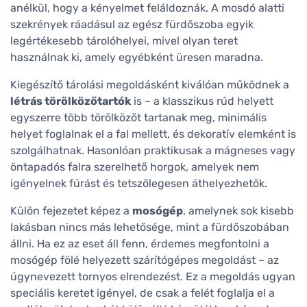
anélkül, hogy a kényelmet feláldoznák. A mosdó alatti
szekrények ráadásul az egész fürdőszoba egyik
legértékesebb tárolóhelyei, mivel olyan teret
használnak ki, amely egyébként üresen maradna.
Kiegészítő tárolási megoldásként kiválóan működnek a
létrás törölközőtartók
is – a klasszikus rúd helyett
egyszerre több törölközőt tartanak meg, minimális
helyet foglalnak el a fal mellett, és dekoratív elemként is
szolgálhatnak. Hasonlóan praktikusak a mágneses vagy
öntapadós falra szerelhető horgok, amelyek nem
igényelnek fúrást és tetszőlegesen áthelyezhetők.
Külön fejezetet képez a
mosógép
, amelynek sok kisebb
lakásban nincs más lehetősége, mint a fürdőszobában
állni. Ha ez az eset áll fenn, érdemes megfontolni a
mosógép fölé helyezett szárítógépes megoldást – az
úgynevezett tornyos elrendezést. Ez a megoldás ugyan
speciális keretet igényel, de csak a felét foglalja el a