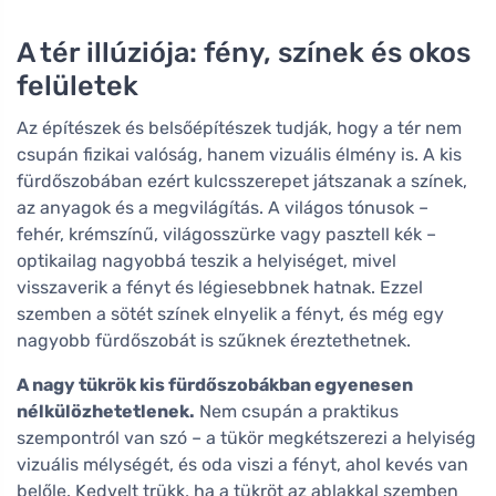
A tér illúziója: fény, színek és okos
felületek
Az építészek és belsőépítészek tudják, hogy a tér nem
csupán fizikai valóság, hanem vizuális élmény is. A kis
fürdőszobában ezért kulcsszerepet játszanak a színek,
az anyagok és a megvilágítás. A világos tónusok –
fehér, krémszínű, világosszürke vagy pasztell kék –
optikailag nagyobbá teszik a helyiséget, mivel
visszaverik a fényt és légiesebbnek hatnak. Ezzel
szemben a sötét színek elnyelik a fényt, és még egy
nagyobb fürdőszobát is szűknek éreztethetnek.
A nagy tükrök kis fürdőszobákban egyenesen
nélkülözhetetlenek.
Nem csupán a praktikus
szempontról van szó – a tükör megkétszerezi a helyiség
vizuális mélységét, és oda viszi a fényt, ahol kevés van
belőle. Kedvelt trükk, ha a tükröt az ablakkal szemben