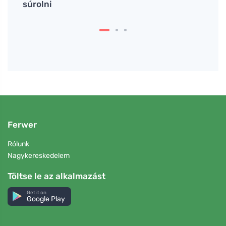
súrolni
állap
Ferwer
Rólunk
Nagykereskedelem
Töltse le az alkalmazást
Get it on
Google Play