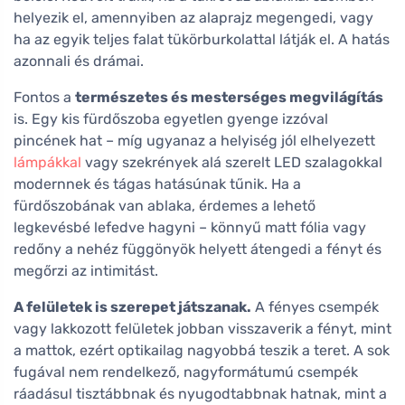
helyezik el, amennyiben az alaprajz megengedi, vagy
ha az egyik teljes falat tükörburkolattal látják el. A hatás
azonnali és drámai.
Fontos a
természetes és mesterséges megvilágítás
is. Egy kis fürdőszoba egyetlen gyenge izzóval
pincének hat – míg ugyanaz a helyiség jól elhelyezett
lámpákkal
vagy szekrények alá szerelt LED szalagokkal
modernnek és tágas hatásúnak tűnik. Ha a
fürdőszobának van ablaka, érdemes a lehető
legkevésbé lefedve hagyni – könnyű matt fólia vagy
redőny a nehéz függönyök helyett átengedi a fényt és
megőrzi az intimitást.
A felületek is szerepet játszanak.
A fényes csempék
vagy lakkozott felületek jobban visszaverik a fényt, mint
a mattok, ezért optikailag nagyobbá teszik a teret. A sok
fugával nem rendelkező, nagyformátumú csempék
ráadásul tisztábbnak és nyugodtabbnak hatnak, mint a