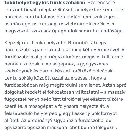
több helyet egy kis fürdőszobában
. Szerencsére
léteznek bevált megközelítések, amelyekhez sem falak
bontása, sem hatalmas befektetés nem szükséges –
csupán egy kis okosság, részletek iránti érzék és a
megszokott szokások újragondolásának hajlandósága.
Képzeljük el Lenka helyzetét Brünnből, aki egy
háromszobás panellakást oszt meg két gyermekével. A
fürdőszobája alig öt négyzetméter, mégis el kell férnie
benne a kádnak, a mosógépnek, a gyógyszeres
szekrénynek és három készlet törölköző polcának.
Lenka sokáig küzdött azzal az érzéssel, hogy a
fürdőszobában még megfordulni sem lehet. Aztán apró
dolgokat kezdett el fokozatosan változtatni – a masszív
függőszekrényt beépített tárolóhellyel ellátott tükörre
cserélte, a mosógépet a folyosóra helyezte át, a
felszabaduló helyre pedig egy keskeny polctornyot
állított. Az eredmény? Ugyanaz a fürdőszoba, de
egyszerre egészen másképp lehet benne lélegezni.