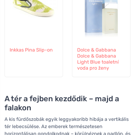
Inkkas Pina Slip-on
Dolce & Gabbana
Dolce & Gabbana
Light Blue toaletní
voda pro ženy
A tér a fejben kezdődik – majd a
falakon
A kis fürdőszobák egyik leggyakoribb hibája a vertikális
tér lebecsülése. Az emberek természetesen
horizontálisan gondolkodnak – körülnéznek a padlón, és