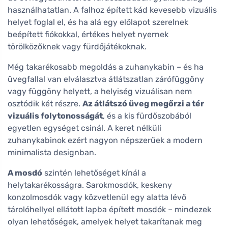
használhatatlan. A falhoz épített kád kevesebb vizuális
helyet foglal el, és ha alá egy előlapot szerelnek
beépített fiókokkal, értékes helyet nyernek
törölközőknek vagy fürdőjátékoknak.
Még takarékosabb megoldás a zuhanykabin – és ha
üvegfallal van elválasztva átlátszatlan zárófüggöny
vagy függöny helyett, a helyiség vizuálisan nem
osztódik két részre.
Az átlátszó üveg megőrzi a tér
vizuális folytonosságát
, és a kis fürdőszobából
egyetlen egységet csinál. A keret nélküli
zuhanykabinok ezért nagyon népszerűek a modern
minimalista designban.
A mosdó
szintén lehetőséget kínál a
helytakarékosságra. Sarokmosdók, keskeny
konzolmosdók vagy közvetlenül egy alatta lévő
tárolóhellyel ellátott lapba épített mosdók – mindezek
olyan lehetőségek, amelyek helyet takarítanak meg