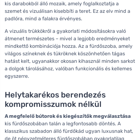
kis darabokból álló mozaik, amely foglalkoztatja a
szemet és vizuálisan kisebbíti a teret. Ez az elv mind a
padlóra, mind a falakra érvényes.
A vizuális trükkökről a gyakorlati módosításokra való
átmenet természetes – mivel a legjobb eredményeket
mindkettő kombinációja hozza. Az a fürdőszoba, amely
világos színeknek és tükröknek köszönhetően tágas
hatást kelt, ugyanakkor okosan kihasznál minden sarkot
a dolgok tárolásához, valóban funkcionális és kellemes
egyszerre.
Helytakarékos berendezés
kompromisszumok nélkül
A megfelelő bútorok és kiegészítők megválasztása
kis fürdőszobában talán a legfontosabb döntés. A
klasszikus szabadon álló fürdőkád ugyan luxusnak hat,
de öt négyzetméteres fürdőszobában gyakorlatilag