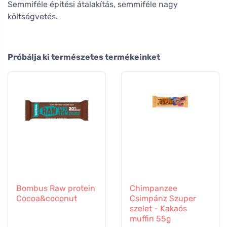
Semmiféle építési átalakítás, semmiféle nagy
költségvetés.
Próbálja ki természetes termékeinket
Bombus Raw protein
Chimpanzee
Cocoa&coconut
Csimpánz Szuper
szelet - Kakaós
muffin 55g