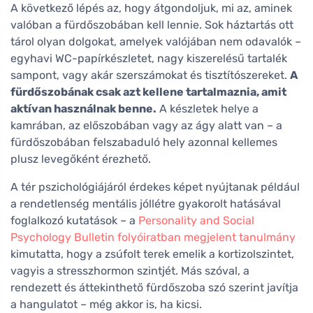
A következő lépés az, hogy átgondoljuk, mi az, aminek
valóban a fürdőszobában kell lennie. Sok háztartás ott
tárol olyan dolgokat, amelyek valójában nem odavalók –
egyhavi WC-papírkészletet, nagy kiszerelésű tartalék
sampont, vagy akár szerszámokat és tisztítószereket.
A
fürdőszobának csak azt kellene tartalmaznia, amit
aktívan használnak benne.
A készletek helye a
kamrában, az előszobában vagy az ágy alatt van – a
fürdőszobában felszabaduló hely azonnal kellemes
plusz levegőként érezhető.
A tér pszichológiájáról érdekes képet nyújtanak például
a rendetlenség mentális jóllétre gyakorolt hatásával
foglalkozó kutatások – a
Personality and Social
Psychology Bulletin folyóiratban megjelent tanulmány
kimutatta, hogy a zsúfolt terek emelik a kortizolszintet,
vagyis a stresszhormon szintjét. Más szóval, a
rendezett és áttekinthető fürdőszoba szó szerint javítja
a hangulatot – még akkor is, ha kicsi.