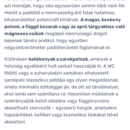
azt mondják, hogy oda egyszerűen semmi több nem fér.
Holott a padlótól a mennyezetig érő falak hatalmas,
kihasználatlan potenciált kínálnak.
A magas, keskeny
polcok, a függő kosarak vagy az apró tárgyakhoz való
mágneses csíkok
meglepő mennyiségű dolgot
képesek tárolni anélkül, hogy egyetlen
négyzetcentiméter padlóterületet foglalnának el.
Különösen
hatékonyak a sarokpolcok
, amelyek a
helyiség egyébként holt sarkait használják ki. A WC
fölötti vagy a zuhanykabin sarkában elhelyezett
sarokpolc klasszikus példája egy olyan megoldásnak,
amely minimális költséggel jár, de ott ad tárolóhelyet,
ahol senki sem számítana rá. Hasonlóan működnek a
szekrényajtók belső oldalára vagy függönyrúdra
akasztható szervezők – egyszerű horgok, amelyekre
hajszárítókat, keféket vagy kozmetikai táskákat lehet
akasztani.