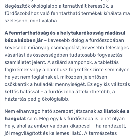
kiegészítők ökológiaibb alternatíváit keressük, a
fürdőszobához való fenntartható termékek kínálata ma
szélesebb, mint valaha.
A fenntarthatóság és a helytakarékosság ráadásul
kéz a kézben jár
– kevesebb dolog a fürdőszobában
kevesebb műanyag csomagolást, kevesebb felesleges
vásárlást és összességében tudatosabb fogyasztási
szemléletet jelent. A szilárd samponok, a tablettás
fogkrémek vagy a bambusz fogkefék szinte semmilyen
helyet nem foglalnak el, miközben jelentősen
csökkentik a hulladék mennyiségét. Ez egy kis változás
kettős hatással – a fürdőszoba áttekinthetőbb, a
háztartás pedig ökológiaibb.
Nem elhanyagolható szerepet játszanak az
illatok és a
hangulat
sem. Még egy kis fürdőszoba is lehet olyan
hely, ahol az ember valóban kikapcsol – ha rendezett,
jól megvilágított és kellemes illatú. A természetes