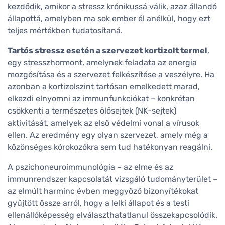
kezdődik, amikor a stressz krónikussá válik, azaz állandó
állapottá, amelyben ma sok ember él anélkül, hogy ezt
teljes mértékben tudatosítaná.
Tartós stressz esetén a szervezet kortizolt termel
,
egy stresszhormont, amelynek feladata az energia
mozgósítása és a szervezet felkészítése a veszélyre. Ha
azonban a kortizolszint tartósan emelkedett marad,
elkezdi elnyomni az immunfunkciókat – konkrétan
csökkenti a természetes ölősejtek (NK-sejtek)
aktivitását, amelyek az első védelmi vonal a vírusok
ellen. Az eredmény egy olyan szervezet, amely még a
közönséges kórokozókra sem tud hatékonyan reagálni.
A pszichoneuroimmunológia – az elme és az
immunrendszer kapcsolatát vizsgáló tudományterület –
az elmúlt harminc évben meggyőző bizonyítékokat
gyűjtött össze arról, hogy a lelki állapot és a testi
ellenállóképesség elválaszthatatlanul összekapcsolódik.