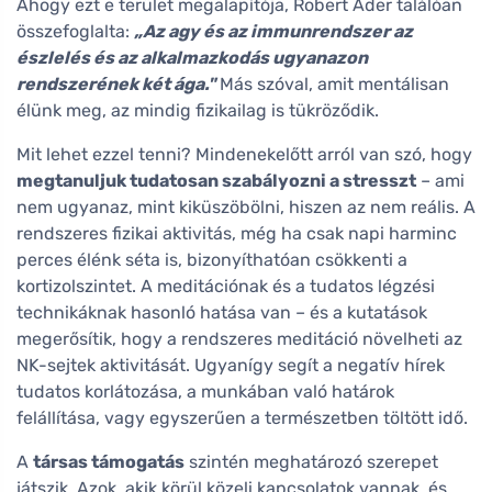
Ahogy ezt e terület megalapítója, Robert Ader találóan
összefoglalta:
„Az agy és az immunrendszer az
észlelés és az alkalmazkodás ugyanazon
rendszerének két ága."
Más szóval, amit mentálisan
élünk meg, az mindig fizikailag is tükröződik.
Mit lehet ezzel tenni? Mindenekelőtt arról van szó, hogy
megtanuljuk tudatosan szabályozni a stresszt
– ami
nem ugyanaz, mint kiküszöbölni, hiszen az nem reális. A
rendszeres fizikai aktivitás, még ha csak napi harminc
perces élénk séta is, bizonyíthatóan csökkenti a
kortizolszintet. A meditációnak és a tudatos légzési
technikáknak hasonló hatása van – és a kutatások
megerősítik, hogy a rendszeres meditáció növelheti az
NK-sejtek aktivitását. Ugyanígy segít a negatív hírek
tudatos korlátozása, a munkában való határok
felállítása, vagy egyszerűen a természetben töltött idő.
A
társas támogatás
szintén meghatározó szerepet
játszik. Azok, akik körül közeli kapcsolatok vannak, és