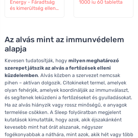
Energy - Fáradtság
1000 iu 60 tabletta
és kimerültség ellen,
60 kapszula
Az alvás mint az immunvédelem
alapja
Kevesen tudatosítják, hogy
milyen meghatározó
szerepet játszik az alvás a fertőzések elleni
küzdelemben
. Alvás közben a szervezet nemcsak
pihen – aktívan dolgozik. Citokineket termel, amelyek
olyan fehérjék, amelyek koordinálják az immunválaszt,
és segítenek leküzdeni a fertőzéseket és gyulladásokat.
Ha az alvás hiányzik vagy rossz minőségű, e anyagok
termelése csökken. A Sleep folyóiratban megjelent
kutatások kimutatták, hogy azok, akik éjszakánként
kevesebb mint hat órát alszanak, négyszer
fogékonyabbak a náthára, mint azok, akik hét vagy több