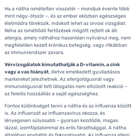
Ha a nátha ismételten visszatér – mondjuk évente több
mint négy-ötször –, és az ember eközben egészséges
életmódra törekszik, indokolt lehet az orvosi vizsgálat.
Néha az ismétlődő fertőzések mögött rejtett ok áll:
allergia, amely náthához hasonlóan nyilvánul meg, nem
megfelelően kezelt krónikus betegség, vagy ritkábban
az immunrendszer zavara.
Vérvizsgálatok kimutathatják a D-vitamin, a cink
vagy a vas hiányát
, illetve emelkedett gyulladásos
markereket jelezhetnek. Az allergológusnál vagy
immunológusnál tett látogatás nem eltúlzott reakció –
ez felelős hozzáállás a saját egészséghez.
Fontos különbséget tenni a nátha és az influenza között
is. Az influenzát az influenzavírus okozza, és
lényegesen súlyosabb – gyorsan kezdődik, magas
lázzal, izomfájdalommal és erős fáradtsággal. A nátha
általában enyhébb és fokozatosabb. Az influenza elleni