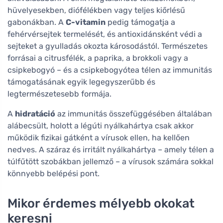
hüvelyesekben, diófélékben vagy teljes kiőrlésű
gabonákban. A
C-vitamin
pedig támogatja a
fehérvérsejtek termelését, és antioxidánsként védi a
sejteket a gyulladás okozta károsodástól. Természetes
forrásai a citrusfélék, a paprika, a brokkoli vagy a
csipkebogyó – és a csipkebogyótea télen az immunitás
támogatásának egyik legegyszerűbb és
legtermészetesebb formája.
A
hidratáció
az immunitás összefüggésében általában
alábecsült, holott a légúti nyálkahártya csak akkor
működik fizikai gátként a vírusok ellen, ha kellően
nedves. A száraz és irritált nyálkahártya – amely télen a
túlfűtött szobákban jellemző – a vírusok számára sokkal
könnyebb belépési pont.
Mikor érdemes mélyebb okokat
keresni