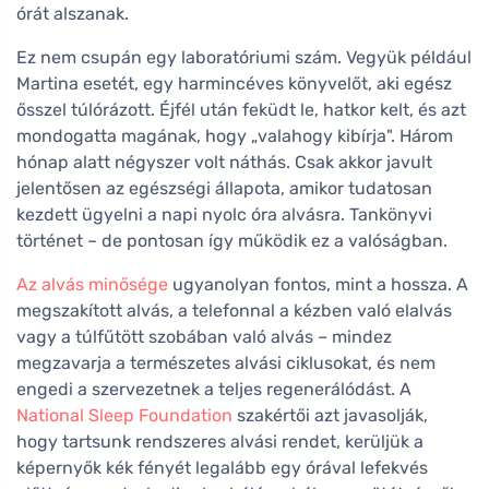
órát alszanak.
Ez nem csupán egy laboratóriumi szám. Vegyük például
Martina esetét, egy harmincéves könyvelőt, aki egész
ősszel túlórázott. Éjfél után feküdt le, hatkor kelt, és azt
mondogatta magának, hogy „valahogy kibírja". Három
hónap alatt négyszer volt náthás. Csak akkor javult
jelentősen az egészségi állapota, amikor tudatosan
kezdett ügyelni a napi nyolc óra alvásra. Tankönyvi
történet – de pontosan így működik ez a valóságban.
Az alvás minősége
ugyanolyan fontos, mint a hossza. A
megszakított alvás, a telefonnal a kézben való elalvás
vagy a túlfűtött szobában való alvás – mindez
megzavarja a természetes alvási ciklusokat, és nem
engedi a szervezetnek a teljes regenerálódást. A
National Sleep Foundation
szakértői azt javasolják,
hogy tartsunk rendszeres alvási rendet, kerüljük a
képernyők kék fényét legalább egy órával lefekvés