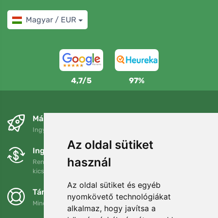
Magyar / EUR
4,7/5
97%
Másnapra és ingyenesen
Ingyenes szállítás a következő összeg felett: 80 EUR
Az oldal sütiket
Ingyenes csere és visszaküldés
használ
Rendelését 90 napon belül bármikor visszaküldheti vagy
kicserélheti.
Az oldal sütiket és egyéb
Támogatjuk a Trees.org-ot
nyomkövető technológiákat
Minden megrendelésért ültetünk egy fát! Bővebben
Rólunk
.
alkalmaz, hogy javítsa a