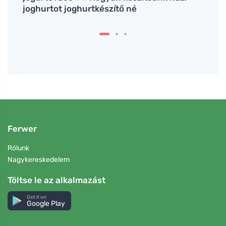
joghurtot joghurtkészítő né
Ferwer
Rólunk
Nagykereskedelem
Töltse le az alkalmazást
Get it on
Google Play