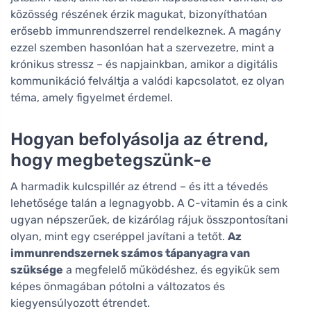
közösség részének érzik magukat, bizonyíthatóan
erősebb immunrendszerrel rendelkeznek. A magány
ezzel szemben hasonlóan hat a szervezetre, mint a
krónikus stressz – és napjainkban, amikor a digitális
kommunikáció felváltja a valódi kapcsolatot, ez olyan
téma, amely figyelmet érdemel.
Hogyan befolyásolja az étrend,
hogy megbetegszünk-e
A harmadik kulcspillér az étrend – és itt a tévedés
lehetősége talán a legnagyobb. A C-vitamin és a cink
ugyan népszerűek, de kizárólag rájuk összpontosítani
olyan, mint egy cseréppel javítani a tetőt.
Az
immunrendszernek számos tápanyagra van
szüksége
a megfelelő működéshez, és egyikük sem
képes önmagában pótolni a változatos és
kiegyensúlyozott étrendet.