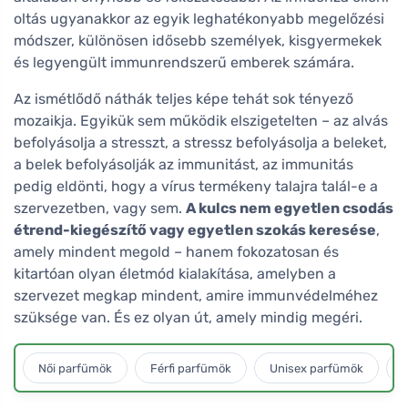
oltás ugyanakkor az egyik leghatékonyabb megelőzési
módszer, különösen idősebb személyek, kisgyermekek
és legyengült immunrendszerű emberek számára.
Az ismétlődő náthák teljes képe tehát sok tényező
mozaikja. Egyikük sem működik elszigetelten – az alvás
befolyásolja a stresszt, a stressz befolyásolja a beleket,
a belek befolyásolják az immunitást, az immunitás
pedig eldönti, hogy a vírus termékeny talajra talál-e a
szervezetben, vagy sem.
A kulcs nem egyetlen csodás
étrend-kiegészítő vagy egyetlen szokás keresése
,
amely mindent megold – hanem fokozatosan és
kitartóan olyan életmód kialakítása, amelyben a
szervezet megkap mindent, amire immunvédelméhez
szüksége van. És ez olyan út, amely mindig megéri.
Női parfümök
Férfi parfümök
Unisex parfümök
L