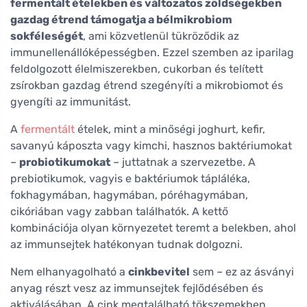
fermentált ételekben és változatos zöldségekben
gazdag étrend támogatja a bélmikrobiom
sokféleségét
, ami közvetlenül tükröződik az
immunellenállóképességben. Ezzel szemben az iparilag
feldolgozott élelmiszerekben, cukorban és telített
zsírokban gazdag étrend szegényíti a mikrobiomot és
gyengíti az immunitást.
A
fermentált
ételek, mint a minőségi joghurt, kefir,
savanyú káposzta vagy kimchi, hasznos baktériumokat
–
probiotikumokat
– juttatnak a szervezetbe. A
prebiotikumok, vagyis e baktériumok tápláléka,
fokhagymában, hagymában, póréhagymában,
cikóriában vagy zabban találhatók. A kettő
kombinációja olyan környezetet teremt a belekben, ahol
az immunsejtek hatékonyan tudnak dolgozni.
Nem elhanyagolható a
cinkbevitel
sem – ez az ásványi
anyag részt vesz az immunsejtek fejlődésében és
aktiválásában. A cink megtalálható tökszemekben,