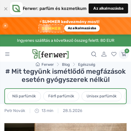
×
Ferwer: parfüm és kozmetikum
Az alkalmazásba
⚡
SUMMER kedvezmény most!
×
SUMMER
Az alkalmazásba
Ingyenes szállítás a következő összeg felett: 80 EUR
0
Ferwer
Blog
Egészség
# Mit tegyünk ismétlődő megfázások
esetén gyógyszerek nélkül
Női parfümök
Férfi parfümök
Unisex parfümök
L
Petr Novák
13 min
28.5.2026