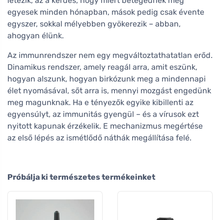
létezik, az a kérdés, hogy miért betegednek meg
egyesek minden hónapban, mások pedig csak évente
egyszer, sokkal mélyebben gyökerezik – abban,
ahogyan élünk.
Az immunrendszer nem egy megváltoztathatatlan erőd.
Dinamikus rendszer, amely reagál arra, amit eszünk,
hogyan alszunk, hogyan birkózunk meg a mindennapi
élet nyomásával, sőt arra is, mennyi mozgást engedünk
meg magunknak. Ha e tényezők egyike kibillenti az
egyensúlyt, az immunitás gyengül – és a vírusok ezt
nyitott kapunak érzékelik. E mechanizmus megértése
az első lépés az ismétlődő náthák megállítása felé.
Próbálja ki természetes termékeinket