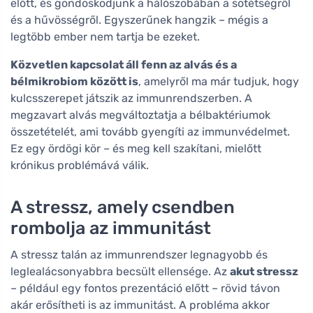
előtt, és gondoskodjunk a hálószobában a sötétségről
és a hűvösségről. Egyszerűnek hangzik – mégis a
legtöbb ember nem tartja be ezeket.
Közvetlen kapcsolat áll fenn az alvás és a
bélmikrobiom között is
, amelyről ma már tudjuk, hogy
kulcsszerepet játszik az immunrendszerben. A
megzavart alvás megváltoztatja a bélbaktériumok
összetételét, ami tovább gyengíti az immunvédelmet.
Ez egy ördögi kör – és meg kell szakítani, mielőtt
krónikus problémává válik.
A stressz, amely csendben
rombolja az immunitást
A stressz talán az immunrendszer legnagyobb és
leglealácsonyabbra becsült ellensége. Az
akut stressz
– például egy fontos prezentáció előtt – rövid távon
akár erősítheti is az immunitást. A probléma akkor