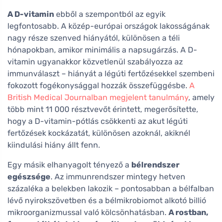
A D-vitamin
ebből a szempontból az egyik
legfontosabb. A közép-európai országok lakosságának
nagy része szenved hiányától, különösen a téli
hónapokban, amikor minimális a napsugárzás. A D-
vitamin ugyanakkor közvetlenül szabályozza az
immunválaszt – hiányát a légúti fertőzésekkel szembeni
fokozott fogékonysággal hozzák összefüggésbe.
A
British Medical Journalban megjelent tanulmány
, amely
több mint 11 000 résztvevőt érintett, megerősítette,
hogy a D-vitamin-pótlás csökkenti az akut légúti
fertőzések kockázatát, különösen azoknál, akiknél
kiindulási hiány állt fenn.
Egy másik elhanyagolt tényező a
bélrendszer
egészsége
. Az immunrendszer mintegy hetven
százaléka a belekben lakozik – pontosabban a bélfalban
lévő nyirokszövetben és a bélmikrobiomot alkotó billió
mikroorganizmussal való kölcsönhatásban.
A rostban,