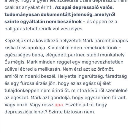
a tény, hogy a gyermek születése utáni depresszió nem
csak az anyákat érinti.
Az apai depresszió valós,
tudományosan dokumentált jelenség, amelyről
szinte egyáltalán nem beszélnek
– és éppen ez a
hallgatás lehet rendkívül veszélyes.
Képzeljük el a következő helyzetet: Márk háromhónapos
kisfia friss apukája. Kívülről minden remeknek tűnik –
egészséges baba, elégedett partner, stabil munkahely.
És mégis, Márk minden reggel egy megnevezhetetlen
súllyal ébred a mellkasán. Nem érzi azt az örömöt,
amiről mindenki beszél. Helyette ingerültség, fáradtság
és egy furcsa érzés jön, hogy ez az egész új élet
tulajdonképpen nem érinti őt, mintha kívülről szemlélné
az egészet. Márk azt gondolja, hogy egyszerűen fáradt.
Vagy önző. Vagy rossz
apa
. Eszébe jut-e, hogy
depressziója lehet? Szinte biztosan nem.