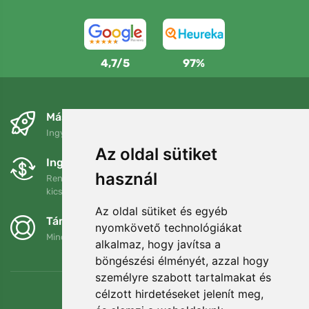
4,7/5
97%
Másnapra és ingyenesen
Ingyenes szállítás a következő összeg felett: 80 EUR
Az oldal sütiket
Ingyenes csere és visszaküldés
használ
Rendelését 90 napon belül bármikor visszaküldheti vagy
kicserélheti.
Az oldal sütiket és egyéb
Támogatjuk a Trees.org-ot
nyomkövető technológiákat
Minden megrendelésért ültetünk egy fát! Bővebben
Rólunk
.
alkalmaz, hogy javítsa a
böngészési élményét, azzal hogy
személyre szabott tartalmakat és
célzott hirdetéseket jelenít meg,