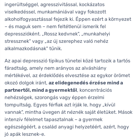
ingerültséggel, agresszivitással, kockázatos
viselkedéssel, munkamániával vagy fokozott
alkoholfogyasztással fejezik ki. Éppen ezért a környezet
– és maguk sem – nem feltétlenül ismerik fel
depresszióként. „Rossz kedvnek", „munkahelyi
stressznek" vagy „az új szerephez való nehéz
alkalmazkodásnak" tűnik.
Az apai depresszió tipikus tünetei közé tartozik a tartós
fáradtság, amely nem arányos az alváshiány
mértékével, az érdeklődés elvesztése az egykor örömet
okozó dolgok iránt,
az elidegenedés érzése mind a
partnertől, mind a gyermektől
, koncentrációs
nehézségek, szorongás vagy éppen érzelmi
tompultság. Egyes férfiak azt írják le, hogy „kívül
vannak", mintha üvegen át néznék saját életüket. Mások
intenzív félelmet tapasztalnak – a gyermek
egészségéért, a család anyagi helyzetéért, azért, hogy
jó apák lesznek-e.