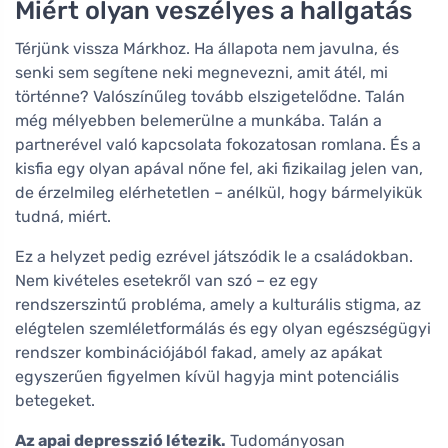
Miért olyan veszélyes a hallgatás
Térjünk vissza Márkhoz. Ha állapota nem javulna, és
senki sem segítene neki megnevezni, amit átél, mi
történne? Valószínűleg tovább elszigetelődne. Talán
még mélyebben belemerülne a munkába. Talán a
partnerével való kapcsolata fokozatosan romlana. És a
kisfia egy olyan apával nőne fel, aki fizikailag jelen van,
de érzelmileg elérhetetlen – anélkül, hogy bármelyikük
tudná, miért.
Ez a helyzet pedig ezrével játszódik le a családokban.
Nem kivételes esetekről van szó – ez egy
rendszerszintű probléma, amely a kulturális stigma, az
elégtelen szemléletformálás és egy olyan egészségügyi
rendszer kombinációjából fakad, amely az apákat
egyszerűen figyelmen kívül hagyja mint potenciális
betegeket.
Az apai depresszió létezik.
Tudományosan