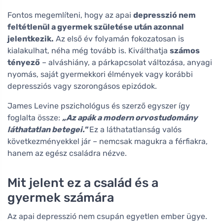
Fontos megemlíteni, hogy az apai
depresszió nem
feltétlenül a gyermek születése után azonnal
jelentkezik.
Az első év folyamán fokozatosan is
kialakulhat, néha még tovább is. Kiválthatja
számos
tényező
– alváshiány, a párkapcsolat változása, anyagi
nyomás, saját gyermekkori élmények vagy korábbi
depressziós vagy szorongásos epizódok.
James Levine pszichológus és szerző egyszer így
foglalta össze:
„Az apák a modern orvostudomány
láthatatlan betegei."
Ez a láthatatlanság valós
következményekkel jár – nemcsak magukra a férfiakra,
hanem az egész családra nézve.
Mit jelent ez a család és a
gyermek számára
Az apai depresszió nem csupán egyetlen ember ügye.