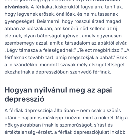
elvárások.
A férfiakat kiskoruktól fogva arra tanítják,
hogy legyenek erősek, önállóak, és ne mutassanak
gyengeséget. Beismerni, hogy rosszul érzed magad
abban az időszakban, amikor örülnöd kellene az új
életnek, olyan bátorságot igényel, amely egyenesen
szembemegy azzal, amit a társadalom az apáktól elvár.
„Légy támasza a feleségednek." „Te ezt megbirkózol." „A
férfiaknak tovább tart, amíg megszokják a babát." Ezek
a jó szándékkal mondott szavak mély elszigeteltséget
okozhatnak a depresszióban szenvedő férfinak.
Hogyan nyilvánul meg az apai
depresszió
A férfiak depressziója általában – nem csak a szülés
utáni – hajlamos másképp kinézni, mint a nőknél. Míg a
nők gyakrabban írnak le szomorúságot, sírást és
értéktelenség-érzést, a férfiak depressziójukat inkább