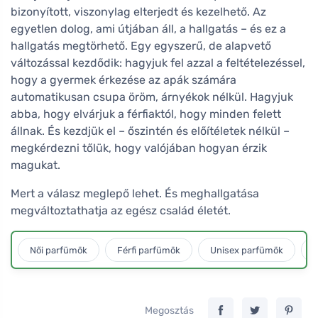
bizonyított, viszonylag elterjedt és kezelhető. Az
egyetlen dolog, ami útjában áll, a hallgatás – és ez a
hallgatás megtörhető. Egy egyszerű, de alapvető
változással kezdődik: hagyjuk fel azzal a feltételezéssel,
hogy a gyermek érkezése az apák számára
automatikusan csupa öröm, árnyékok nélkül. Hagyjuk
abba, hogy elvárjuk a férfiaktól, hogy minden felett
állnak. És kezdjük el – őszintén és előítéletek nélkül –
megkérdezni tőlük, hogy valójában hogyan érzik
magukat.
Mert a válasz meglepő lehet. És meghallgatása
megváltoztathatja az egész család életét.
Női parfümök
Férfi parfümök
Unisex parfümök
L
Megosztás