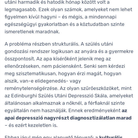
utáni harmadik és hatodik hónap között volt a
legmagasabb. Ezek olyan számok, amelyeket nem lehet
figyelmen kívül hagyni – és mégis, a mindennapi
egészségügyi gyakorlatban és a köztudatban szinte
ismeretlenek maradnak.
A probléma részben strukturális. A szülés utáni
gondozási rendszer logikusan az anyára és a gyermekre
összpontosít. Az apa kísérőként jelenik meg az
ellenőrzéseken, nem páciensként. Senki sem kérdezi
meg szisztematikusan, hogyan érzi magát, hogyan
alszik, van-e elidegenedés- vagy
reménytelenségérzése. Az olyan szűrőeszközöket, mint
az Edinburghi Szülés Utáni Depresszió Skála, amelyeket
általánosan alkalmaznak a nőknél, a férfiaknál szinte
egyáltalán nem használják. Ennek eredményeként
az
apai depresszió nagyrészt diagnosztizálatlan marad
– és ezért kezeletlen is.
Ehhez járul még egy alapvető tényező: a
kulturális