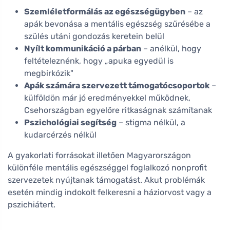
Szemléletformálás az egészségügyben
– az
apák bevonása a mentális egészség szűrésébe a
szülés utáni gondozás keretein belül
Nyílt kommunikáció a párban
– anélkül, hogy
feltételeznénk, hogy „apuka egyedül is
megbirkózik"
Apák számára szervezett támogatócsoportok
–
külföldön már jó eredményekkel működnek,
Csehországban egyelőre ritkaságnak számítanak
Pszichológiai segítség
– stigma nélkül, a
kudarcérzés nélkül
A gyakorlati forrásokat illetően Magyarországon
különféle mentális egészséggel foglalkozó nonprofit
szervezetek nyújtanak támogatást. Akut problémák
esetén mindig indokolt felkeresni a háziorvost vagy a
pszichiátert.