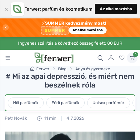
×
Ferwer: parfüm és kozmetikum
Az alkalmazásba
⚡
SUMMER kedvezmény most!
×
SUMMER
Az alkalmazásba
Ingyenes szállítás a következő összeg felett: 80 EUR
0
Ferwer
Blog
Anya és gyermeke
# Mi az apai depresszió, és miért nem
beszélnek róla
Női parfümök
Férfi parfümök
Unisex parfümök
L
Petr Novák
11 min
4.7.2026