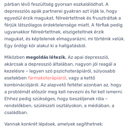
párban lévő feszültség gyorsan eszkalálódhat. A
depressziós apák partnerei gyakran azt írják le, hogy
egyedül érzik magukat, félreértettnek és frusztráltak a
férjük látszólagos érdektelensége miatt. A férfiak pedig
ugyanakkor félreértettnek, elszigeteltnek érzik
magukat, és képtelenek elmagyarázni, mi történik velük.
Egy ördögi kör alakul ki a hallgatásból.
Miközben
megoldás létezik.
Az apai depresszió,
akárcsak a depresszió általában, nagyon jól reagál a
kezelésre – legyen szó pszichoterápiáról, súlyosabb
esetekben
farmakoterápiáról
, vagy a kettő
kombinációjáról. Az alapvető feltétel azonban az, hogy
a problémát először meg kell nevezni és fel kell ismerni.
Ehhez pedig szükséges, hogy beszéljenek róla –
rendelőkben, szülészeti osztályokon, a médiában, a
családban.
Vannak konkrét lépések, amelyek segíthetnek: