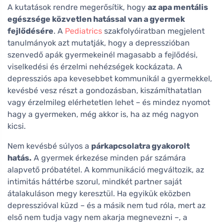
A kutatások rendre megerősítik, hogy
az apa mentális
egészsége közvetlen hatással van a gyermek
fejlődésére
. A
Pediatrics
szakfolyóiratban megjelent
tanulmányok azt mutatják, hogy a depresszióban
szenvedő apák gyermekeinél magasabb a fejlődési,
viselkedési és érzelmi nehézségek kockázata. A
depressziós apa kevesebbet kommunikál a gyermekkel,
kevésbé vesz részt a gondozásban, kiszámíthatatlan
vagy érzelmileg elérhetetlen lehet – és mindez nyomot
hagy a gyermeken, még akkor is, ha az még nagyon
kicsi.
Nem kevésbé súlyos a
párkapcsolatra gyakorolt
hatás.
A gyermek érkezése minden pár számára
alapvető próbatétel. A kommunikáció megváltozik, az
intimitás háttérbe szorul, mindkét partner saját
átalakuláson megy keresztül. Ha egyikük eközben
depresszióval küzd – és a másik nem tud róla, mert az
első nem tudja vagy nem akarja megnevezni –, a