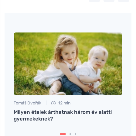
Tomáš Dvořák
12 min
Tomáš
att
Milyen ételek árthatnak három év alatti
Csalá
gyermekeknek?
szám