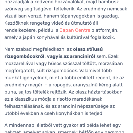
hozzáadják a kedvenc hozzávalókat, majd bambusz
szőnyeg segítségével feltekerik. Az eredmény nemcsak
vizuálisan vonzó, hanem tápanyagokban is gazdag.
Kezdőknek rengeteg videó és útmutató áll
rendelkezésre, például a
Japan Centre
platformján,
amely a japán konyhával és kultúrával foglalkozik.
Nem szabad megfeledkezni az
olasz stílusú
rizsgombócokról
,
vagyis az aranciniról
sem. Ezek
mozzarellával vagy húsos szósszal töltött, morzsában
megforgatott, sült rizsgombócok. Valamivel több
munkát igényelnek, mint a többi említett recept, de az
eredmény megéri – a ropogós, aranyszínű kéreg alatt
puha, sajtos töltelék rejtőzik. Az olasz háztartásokban
ez a klasszikus módja a risotto maradékának
felhasználásának, és az arancini népszerűsége az
utóbbi években a cseh konyhákban is terjed.
A mindennapi életből vett gyakorlati példa lehet egy
helyzet, amelyet sokan ismernek: hétfőn egy nagyobb