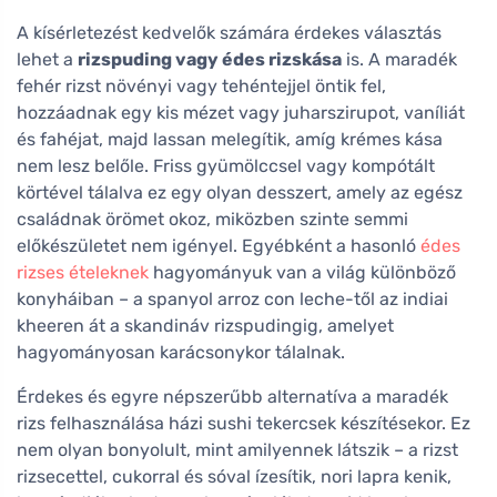
A kísérletezést kedvelők számára érdekes választás
lehet a
rizspuding vagy édes rizskása
is. A maradék
fehér rizst növényi vagy tehéntejjel öntik fel,
hozzáadnak egy kis mézet vagy juharszirupot, vaníliát
és fahéjat, majd lassan melegítik, amíg krémes kása
nem lesz belőle. Friss gyümölccsel vagy kompótált
körtével tálalva ez egy olyan desszert, amely az egész
családnak örömet okoz, miközben szinte semmi
előkészületet nem igényel. Egyébként a hasonló
édes
rizses ételeknek
hagyományuk van a világ különböző
konyháiban – a spanyol arroz con leche-től az indiai
kheeren át a skandináv rizspudingig, amelyet
hagyományosan karácsonykor tálalnak.
Érdekes és egyre népszerűbb alternatíva a maradék
rizs felhasználása házi sushi tekercsek készítésekor. Ez
nem olyan bonyolult, mint amilyennek látszik – a rizst
rizsecettel, cukorral és sóval ízesítik, nori lapra kenik,