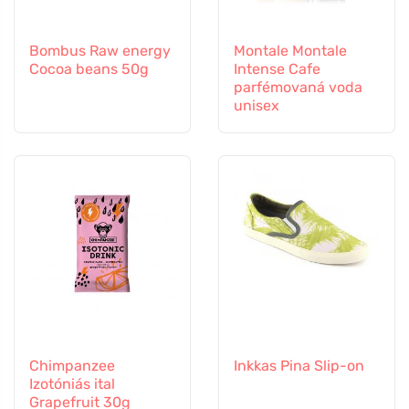
Bombus Raw energy
Montale Montale
Cocoa beans 50g
Intense Cafe
parfémovaná voda
unisex
Chimpanzee
Inkkas Pina Slip-on
Izotóniás ital
Grapefruit 30g