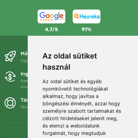
4,7/5
97%
Másnapra és ingyenesen
Az oldal sütiket
Ingyenes szállítás a következő összeg felett: 80 EUR
használ
Ingyenes csere és visszaküldés
Az oldal sütiket és egyéb
Rendelését 90 napon belül bármikor visszaküldheti vagy
kicserélheti.
nyomkövető technológiákat
alkalmaz, hogy javítsa a
Támogatjuk a Trees.org-ot
böngészési élményét, azzal hogy
Minden megrendelésért ültetünk egy fát! Bővebben
Rólunk
.
személyre szabott tartalmakat és
célzott hirdetéseket jelenít meg,
és elemzi a weboldalunk
forgalmát, hogy megtudjuk