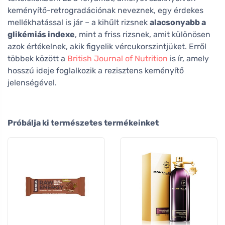
keményítő-retrogradációnak neveznek, egy érdekes
mellékhatással is jár – a kihűlt rizsnek
alacsonyabb a
glikémiás indexe
, mint a friss rizsnek, amit különösen
azok értékelnek, akik figyelik vércukorszintjüket. Erről
többek között a
British Journal of Nutrition
is ír, amely
hosszú ideje foglalkozik a rezisztens keményítő
jelenségével.
Próbálja ki természetes termékeinket