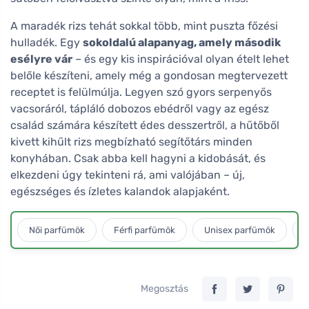
A maradék rizs tehát sokkal több, mint puszta főzési
hulladék. Egy
sokoldalú alapanyag, amely második
esélyre vár
– és egy kis inspirációval olyan ételt lehet
belőle készíteni, amely még a gondosan megtervezett
receptet is felülmúlja. Legyen szó gyors serpenyős
vacsoráról, tápláló dobozos ebédről vagy az egész
család számára készített édes desszertről, a hűtőből
kivett kihűlt rizs megbízható segítőtárs minden
konyhában. Csak abba kell hagyni a kidobását, és
elkezdeni úgy tekinteni rá, ami valójában – új,
egészséges és ízletes kalandok alapjaként.
Női parfümök
Férfi parfümök
Unisex parfümök
L
Megosztás