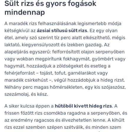
Sült rizs és gyors fogások
mindennap
A maradék rizs felhasználásának legismertebb módja
kétségkívül az
ázsiai stílusú sült rizs
. Ez egy olyan
étel, amely szó szerint tíz perc alatt elkészíthető, mégis
laktató, kiegyensúlyozott és ízekben gazdag. Az
alapeljárás egyszerű: felforrósított olajon serpenyőben
vagy wokban megpirítunk fokhagymát, gyömbért vagy
hagymát, hozzáadjuk a zöldségeket és esetleg a
fehérjeforrást – tojást, tofut, garnélarákot vagy
maradék csirkehúst –, végül hozzádobjuk a hideg rizst.
Néhány perc magas hőmérsékleten, egy kis szójaszósz,
szezámolaj, és kész.
A siker kulcsa éppen a
hűtőből kivett hideg rizs
. A
frissen főzött rizs csomókba ragadna a serpenyőben, és
az eredmény ragacsos és élvezhetetlen lenne. A kihűlt
rizs ezzel szemben szépen szétválik, és minden szem