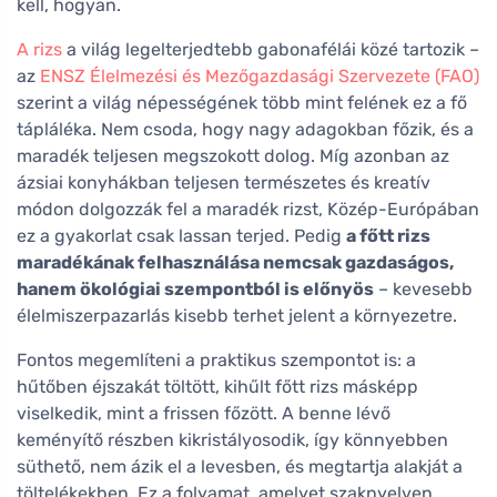
kell, hogyan.
A rizs
a világ legelterjedtebb gabonafélái közé tartozik –
az
ENSZ Élelmezési és Mezőgazdasági Szervezete (FAO)
szerint a világ népességének több mint felének ez a fő
tápláléka. Nem csoda, hogy nagy adagokban főzik, és a
maradék teljesen megszokott dolog. Míg azonban az
ázsiai konyhákban teljesen természetes és kreatív
módon dolgozzák fel a maradék rizst, Közép-Európában
ez a gyakorlat csak lassan terjed. Pedig
a főtt rizs
maradékának felhasználása nemcsak gazdaságos,
hanem ökológiai szempontból is előnyös
– kevesebb
élelmiszerpazarlás kisebb terhet jelent a környezetre.
Fontos megemlíteni a praktikus szempontot is: a
hűtőben éjszakát töltött, kihűlt főtt rizs másképp
viselkedik, mint a frissen főzött. A benne lévő
keményítő részben kikristályosodik, így könnyebben
süthető, nem ázik el a levesben, és megtartja alakját a
töltelékekben. Ez a folyamat, amelyet szaknyelven