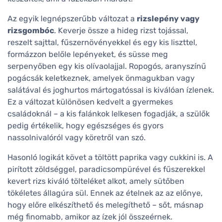
Az egyik legnépszerűbb változat a
rizslepény vagy
rizsgombóc
. Keverje össze a hideg rizst tojással,
reszelt sajttal, fűszernövényekkel és egy kis liszttel,
formázzon belőle lepényeket, és süsse meg
serpenyőben egy kis olívaolajjal. Ropogós, aranyszínű
pogácsák keletkeznek, amelyek önmagukban vagy
salátával és joghurtos mártogatóssal is kiválóan ízlenek.
Ez a változat különösen kedvelt a gyermekes
családoknál – a kis falánkok lelkesen fogadják, a szülők
pedig értékelik, hogy egészséges és gyors
nassolnivalóról vagy köretről van szó.
Hasonló logikát követ a töltött paprika vagy cukkini is. A
pirított zöldséggel, paradicsompürével és fűszerekkel
kevert rizs kiváló tölteléket alkot, amely sütőben
tökéletes állagúra sül. Ennek az ételnek az az előnye,
hogy előre elkészíthető és melegíthető – sőt, másnap
még finomabb, amikor az ízek jól összeérnek.