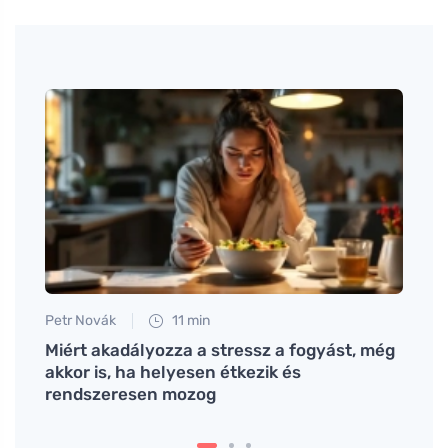
Petr Novák
11 min
Petr N
szert
Miért akadályozza a stressz a fogyást, még
A ker
akkor is, ha helyesen étkezik és
lélek
rendszeresen mozog