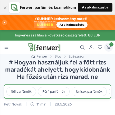
×
Ferwer: parfüm és kozmetikum
Az alkalmazásba
⚡
SUMMER kedvezmény most!
×
SUMMER
Az alkalmazásba
Ingyenes szállítás a következő összeg felett: 80 EUR
0
Ferwer
Blog
Egészség
# Hogyan használjuk fel a főtt rizs
maradékát ahelyett, hogy kidobnánk
Ha főzés után rizs marad, ne
Női parfümök
Férfi parfümök
Unisex parfümök
L
Petr Novák
11 min
28.5.2026