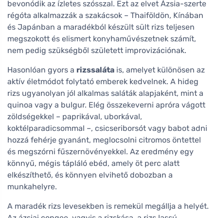
bevonódik az ízletes szósszal. Ezt az elvet Ázsia-szerte
régóta alkalmazzák a szakácsok – Thaiföldön, Kínában
és Japánban a maradékból készült sült rizs teljesen
megszokott és elismert konyhaművészetnek számít,
nem pedig szükségből született improvizációnak.
Hasonlóan gyors a
rizssaláta
is, amelyet különösen az
aktív életmódot folytató emberek kedvelnek. A hideg
rizs ugyanolyan jól alkalmas saláták alapjaként, mint a
quinoa vagy a bulgur. Elég összekeverni apróra vágott
zöldségekkel – paprikával, uborkával,
koktélparadicsommal –, csicseriborsót vagy babot adni
hozzá fehérje gyanánt, meglocsolni citromos öntettel
és megszórni fűszernövényekkel. Az eredmény egy
könnyű, mégis tápláló ebéd, amely öt perc alatt
elkészíthető, és könnyen elvihető dobozban a
munkahelyre.
A maradék rizs levesekben is remekül megállja a helyét.
Az ázsiai congee, vagyis a rizskása, a rizs lassú,