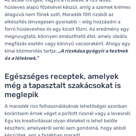
húsleves alapú főzésével készül, amíg a szemek krémes
állagúvá nem főnek szét. Maradék főtt rizsből az
elkészítés lényegesen gyorsabb – elég hozzáadni a
forró húsleveshez és egy kicsit főzni. Az eredmény egy
megnyugtató, könnyen emészthető étel, amely ideális
megfázás esetén vagy könnyű vacsoraként. Ahogy egy
kínai közmondás tartja:
„A rizskása gyógyír a testnek
és a léleknek."
Egészséges receptek, amelyek
még a tapasztalt szakácsokat is
meglepik
A maradék rizs felhasználásának lehetőségei azonban
korántsem érnek véget a pirított rizsnél vagy a levesnél.
Egy kis kreativitással olyan ételeket is lehet belőle
készíteni, amelyekről senki sem gondolná, hogy abból
készültek, ami a fazékban maradt.