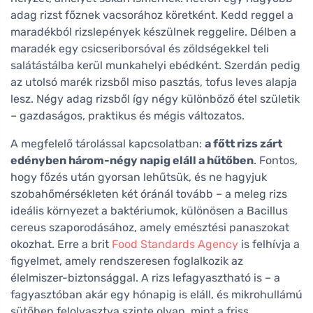
adag rizst főznek vacsorához köretként. Kedd reggel a
maradékból rizslepények készülnek reggelire. Délben a
maradék egy csicseriborsóval és zöldségekkel teli
salátástálba kerül munkahelyi ebédként. Szerdán pedig
az utolsó marék rizsből miso pasztás, tofus leves alapja
lesz. Négy adag rizsből így négy különböző étel születik
– gazdaságos, praktikus és mégis változatos.
A megfelelő tárolással kapcsolatban:
a főtt rizs zárt
edényben három-négy napig eláll a hűtőben
. Fontos,
hogy főzés után gyorsan lehűtsük, és ne hagyjuk
szobahőmérsékleten két óránál tovább – a meleg rizs
ideális környezet a baktériumok, különösen a Bacillus
cereus szaporodásához, amely emésztési panaszokat
okozhat. Erre a brit
Food Standards Agency
is felhívja a
figyelmet, amely rendszeresen foglalkozik az
élelmiszer-biztonsággal. A rizs lefagyasztható is – a
fagyasztóban akár egy hónapig is eláll, és mikrohullámú
sütőben felolvasztva szinte olyan, mint a friss.