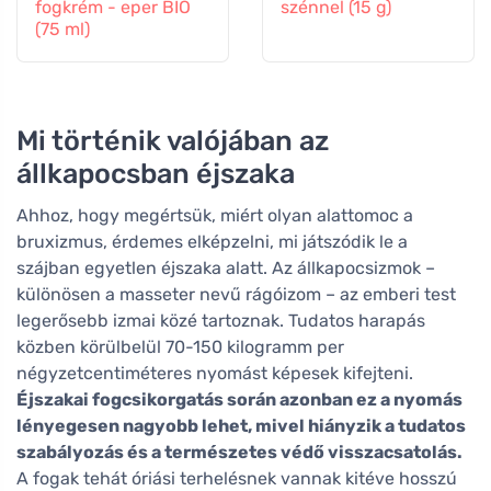
fogkrém - eper BIO
szénnel (15 g)
(75 ml)
Mi történik valójában az
állkapocsban éjszaka
Ahhoz, hogy megértsük, miért olyan alattomос a
bruxizmus, érdemes elképzelni, mi játszódik le a
szájban egyetlen éjszaka alatt. Az állkapocsizmok –
különösen a masseter nevű rágóizom – az emberi test
legerősebb izmai közé tartoznak. Tudatos harapás
közben körülbelül 70-150 kilogramm per
négyzetcentiméteres nyomást képesek kifejteni.
Éjszakai fogcsikorgatás során azonban ez a nyomás
lényegesen nagyobb lehet, mivel hiányzik a tudatos
szabályozás és a természetes védő visszacsatolás.
A fogak tehát óriási terhelésnek vannak kitéve hosszú