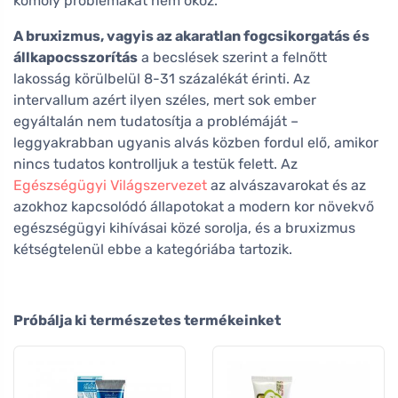
komoly problémákat nem okoz.
A bruxizmus, vagyis az akaratlan fogcsikorgatás és
állkapocsszorítás
a becslések szerint a felnőtt
lakosság körülbelül 8-31 százalékát érinti. Az
intervallum azért ilyen széles, mert sok ember
egyáltalán nem tudatosítja a problémáját –
leggyakrabban ugyanis alvás közben fordul elő, amikor
nincs tudatos kontrolljuk a testük felett. Az
Egészségügyi Világszervezet
az alvászavarokat és az
azokhoz kapcsolódó állapotokat a modern kor növekvő
egészségügyi kihívásai közé sorolja, és a bruxizmus
kétségtelenül ebbe a kategóriába tartozik.
Próbálja ki természetes termékeinket