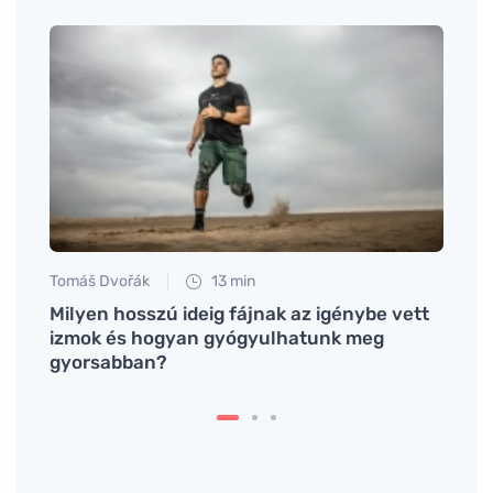
Tomáš Dvořák
13 min
Tomáš
Milyen hosszú ideig fájnak az igénybe vett
Mely 
izmok és hogyan gyógyulhatunk meg
van a
gyorsabban?
egés