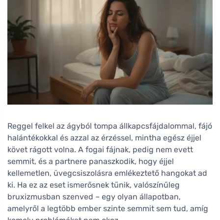
Reggel felkel az ágyból tompa állkapcsfájdalommal, fájó
halántékokkal és azzal az érzéssel, mintha egész éjjel
követ rágott volna. A fogai fájnak, pedig nem evett
semmit, és a partnere panaszkodik, hogy éjjel
kellemetlen, üvegcsiszolásra emlékeztető hangokat ad
ki. Ha ez az eset ismerősnek tűnik, valószínűleg
bruxizmusban szenved – egy olyan állapotban,
amelyről a legtöbb ember szinte semmit sem tud, amíg