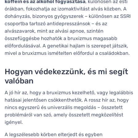
koffein és az alkohol fogyasztása
, különösen az esti
órákban, fokozhatja az izomaktivitást alvás közben. A
dohányzás, bizonyos gyógyszerek – különösen az SSRI
csoportba tartozó antidepresszánsok – és az
alvászavarok, mint az alvási apnoe, szintén
összefüggésbe hozhatók a bruxizmus magasabb
előfordulásával. A genetikai hajlam is szerepet játszik,
mivel a bruxizmus ismételten előfordul a családokban.
Hogyan védekezzünk, és mi segít
valóban
A jó hír az, hogy a bruxizmus kezelhető, vagy legalábbis
hatásai jelentősen csökkenthetők. A rossz hír az, hogy
nincs egyszerű és univerzális megoldás – összetett
problémáról van szó, amely összetett megközelítést
igényel.
A legszélesebb körben elterjedt és egyben