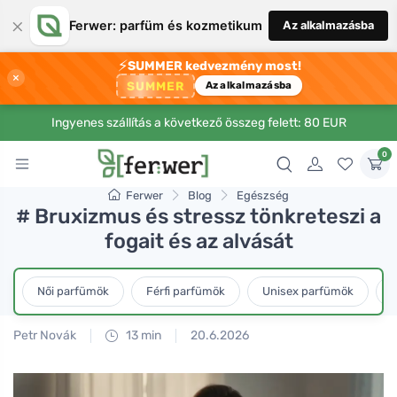
×
Ferwer: parfüm és kozmetikum
Az alkalmazásba
⚡
SUMMER kedvezmény most!
×
SUMMER
Az alkalmazásba
Ingyenes szállítás a következő összeg felett: 80 EUR
0
Ferwer
Blog
Egészség
# Bruxizmus és stressz tönkreteszi a
fogait és az alvását
Női parfümök
Férfi parfümök
Unisex parfümök
L
Petr Novák
13 min
20.6.2026