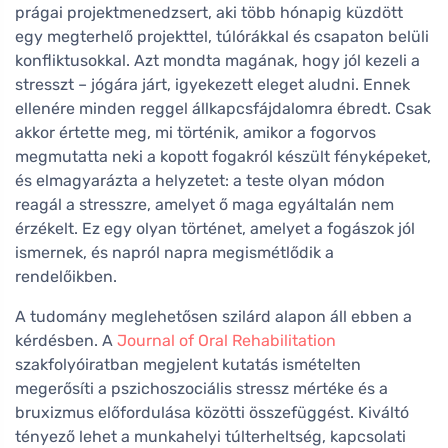
prágai projektmenedzsert, aki több hónapig küzdött
egy megterhelő projekttel, túlórákkal és csapaton belüli
konfliktusokkal. Azt mondta magának, hogy jól kezeli a
stresszt – jógára járt, igyekezett eleget aludni. Ennek
ellenére minden reggel állkapcsfájdalomra ébredt. Csak
akkor értette meg, mi történik, amikor a fogorvos
megmutatta neki a kopott fogakról készült fényképeket,
és elmagyarázta a helyzetet: a teste olyan módon
reagál a stresszre, amelyet ő maga egyáltalán nem
érzékelt. Ez egy olyan történet, amelyet a fogászok jól
ismernek, és napról napra megismétlődik a
rendelőikben.
A tudomány meglehetősen szilárd alapon áll ebben a
kérdésben. A
Journal of Oral Rehabilitation
szakfolyóiratban megjelent kutatás ismételten
megerősíti a pszichoszociális stressz mértéke és a
bruxizmus előfordulása közötti összefüggést. Kiváltó
tényező lehet a munkahelyi túlterheltség, kapcsolati