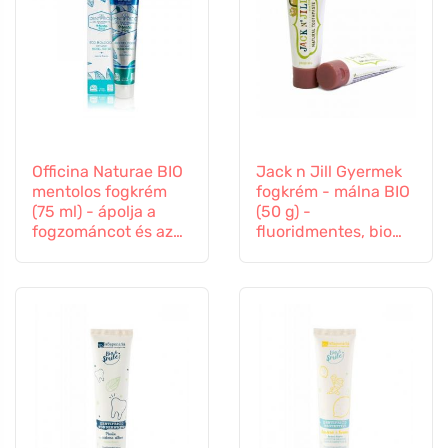
Officina Naturae BIO
Jack n Jill Gyermek
mentolos fogkrém
fogkrém - málna BIO
(75 ml) - ápolja a
(50 g) -
fogzománcot és az
fluoridmentes, bio
ínyt.
körömvirág
kivonattal