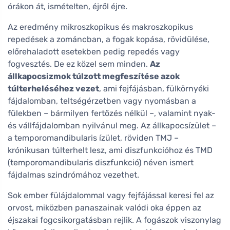
órákon át, ismételten, éjről éjre.
Az eredmény mikroszkopikus és makroszkopikus
repedések a zománcban, a fogak kopása, rövidülése,
előrehaladott esetekben pedig repedés vagy
fogvesztés. De ez közel sem minden.
Az
állkapocsizmok túlzott megfeszítése azok
túlterheléséhez vezet
, ami fejfájásban, fülkörnyéki
fájdalomban, teltségérzetben vagy nyomásban a
fülekben – bármilyen fertőzés nélkül –, valamint nyak-
és vállfájdalomban nyilvánul meg. Az állkapocsízület –
a temporomandibularis ízület, röviden TMJ –
krónikusan túlterhelt lesz, ami diszfunkcióhoz és TMD
(temporomandibularis diszfunkció) néven ismert
fájdalmas szindrómához vezethet.
Sok ember fülájdalommal vagy fejfájással keresi fel az
orvost, miközben panaszainak valódi oka éppen az
éjszakai fogcsikorgatásban rejlik. A fogászok viszonylag