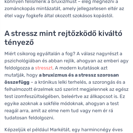
könnyen felismerik a bruxizmust – elég megnézni a
zománckopás mintázatát, amely jellegzetesen eltér az
étel vagy fogkefe által okozott szokásos kopástól.
A stressz mint rejtőzködő kiváltó
tényező
Miért csikorog egyáltalán a fog? A válasz nagyrészt a
pszichológiában és abban rejlik, ahogyan az emberi agy
feldolgozza a
stresszt
. A modern kutatások azt
mutatják, hogy
a bruxizmus és a stressz szorosan
összefügg
– a krónikus lelki terhelés, a szorongás és a
felhalmozott érzelmek szó szerint megjelennek az egész
test izomfeszültségében, beleértve az állkapcsot is. Ez
egyike azoknak a sokféle módoknak, ahogyan a test
reagál arra, amit az elme nem tud vagy nem ér rá
tudatosan feldolgozni.
Képzeljük el például Markétát, egy harmincnégy éves