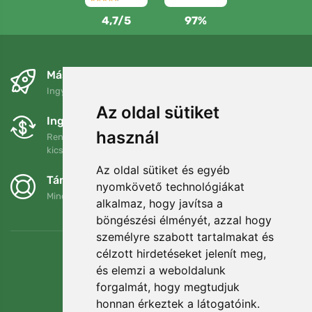
4,7/5
97%
Másnapra és ingyenesen
Ingyenes szállítás a következő összeg felett: 80 EUR
Az oldal sütiket
Ingyenes csere és visszaküldés
használ
Rendelését 90 napon belül bármikor visszaküldheti vagy
kicserélheti.
Az oldal sütiket és egyéb
Támogatjuk a Trees.org-ot
nyomkövető technológiákat
Minden megrendelésért ültetünk egy fát! Bővebben
Rólunk
.
alkalmaz, hogy javítsa a
böngészési élményét, azzal hogy
személyre szabott tartalmakat és
célzott hirdetéseket jelenít meg,
és elemzi a weboldalunk
forgalmát, hogy megtudjuk
honnan érkeztek a látogatóink.