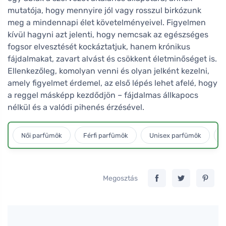
mutatója, hogy mennyire jól vagy rosszul birkózunk
meg a mindennapi élet követelményeivel. Figyelmen
kívül hagyni azt jelenti, hogy nemcsak az egészséges
fogsor elvesztését kockáztatjuk, hanem krónikus
fájdalmakat, zavart alvást és csökkent életminőséget is.
Ellenkezőleg, komolyan venni és olyan jelként kezelni,
amely figyelmet érdemel, az első lépés lehet afelé, hogy
a reggel másképp kezdődjön – fájdalmas állkapocs
nélkül és a valódi pihenés érzésével.
Női parfümök
Férfi parfümök
Unisex parfümök
L
Megosztás