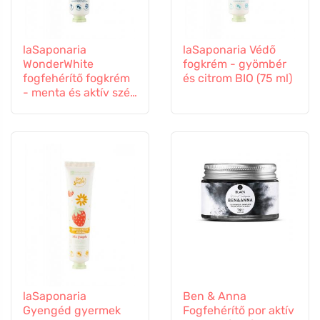
laSaponaria
laSaponaria Védő
WonderWhite
fogkrém - gyömbér
fogfehérítő fogkrém
és citrom BIO (75 ml)
- menta és aktív szén
BIO (75 ml)
laSaponaria
Ben & Anna
Gyengéd gyermek
Fogfehérítő por aktív