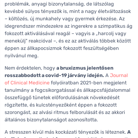
problémák, anyagi bizonytalanság, de látszólag
kevésbé súlyos tényezők is, mint a nagy életváltozások
– költözés, új munkahely vagy gyermek érkezése. Az
idegrendszer mindezekre az ingerekre a szimpatikus ág
fokozott aktiválásával reagál – vagyis a „harcolj vagy
menekülj" reakcióval –, és ez az aktiválás többek között
éppen az állkapocsizmok fokozott feszültségében
nyilvánul meg.
Nem érdektelen, hogy
a bruxizmus jelentősen
rosszabbodott a covid-19 járvány idején.
A
Journal
of Clinical Medicine
folyóiratban 2021-ben megjelent
tanulmány a fogcsikorgatással és állkapcsfájdalommal
összefüggő tünetek előfordulásának növekedését
rögzítette, és kulcstényezőként éppen a fokozott
szorongást, az alvási ritmus felborulását és az akkori
általános bizonytalanságot azonosította.
A stresszen kívül más kockázati tényezők is léteznek.
A