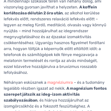
A mindennapi szokások terén van néhány dolog, ami
viszonylag gyorsan javíthat a helyzeten.
A koffein
korlátozása délután 2 óra után
, az alkohol kerülése
lefekvés előtt, rendszeres relaxáció lefekvés előtt –
legyen az meleg fürdő, meditáció, olvasás vagy könnyű
nyújtás – mind hozzájárulhat az idegrendszer
megnyugtatásához és az éjszakai izomaktivitás
csökkentéséhez. Ugyanígy hasznos figyelmet fordítani
arra, hogyan töltjük a képernyők előtt eltöltött időt: a
telefonok és számítógépek kék fénye megzavarja a
melatonin termelését és rontja az alvás minőségét,
ezzel közvetve hozzájárulva a bruxizmus rosszabb
lefolyásához.
Néhányan esküsznek a
magnéziumra
– és a tudomány
legalább részben igazat ad nekik.
A magnézium fontos
szerepet játszik az ideg-izom aktivitás
szabályozásában
, és hiánya hozzájárulhat az
izomgörcsökhöz és a fokozott feszültséghez. A