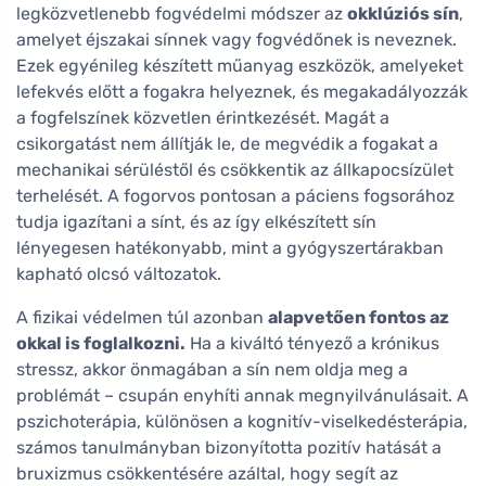
legközvetlenebb fogvédelmi módszer az
okklúziós sín
,
amelyet éjszakai sínnek vagy fogvédőnek is neveznek.
Ezek egyénileg készített műanyag eszközök, amelyeket
lefekvés előtt a fogakra helyeznek, és megakadályozzák
a fogfelszínek közvetlen érintkezését. Magát a
csikorgatást nem állítják le, de megvédik a fogakat a
mechanikai sérüléstől és csökkentik az állkapocsízület
terhelését. A fogorvos pontosan a páciens fogsorához
tudja igazítani a sínt, és az így elkészített sín
lényegesen hatékonyabb, mint a gyógyszertárakban
kapható olcsó változatok.
A fizikai védelmen túl azonban
alapvetően fontos az
okkal is foglalkozni.
Ha a kiváltó tényező a krónikus
stressz, akkor önmagában a sín nem oldja meg a
problémát – csupán enyhíti annak megnyilvánulásait. A
pszichoterápia, különösen a kognitív-viselkedésterápia,
számos tanulmányban bizonyította pozitív hatását a
bruxizmus csökkentésére azáltal, hogy segít az