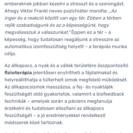
embereknek jobban kezelni a stresszt és a szorongást.
Ahogy Viktor Frankl neves pszichiáter mondta:
„Az
inger és a reakció között van egy tér. Ebben a térben
rejlik szabadságunk és az a képességünk, hogy
megválasszuk a válaszunkat."
Éppen ez a tér – a
képesség, hogy tudatosan reagáljunk a stresszre az
automatikus izomfeszültség helyett – a terápiás munka
célja.
Az állkapocs, a nyak és a vállak területére összpontosító
fizioterápia
jelentősen enyhítheti a fájdalmakat és
helyreállíthatja a túlterhelt izmok megfelelő működését.
Az állkapocsizmok masszázsa, a fej- és nyaktájék
feszültségét oldó gyakorlatok, valamint a biofeedback
technikák – amelyek során a páciens megtanulja
érzékelni és tudatosan ellazítani az állkapocs
feszültségét – a jó eredményekkel rendelkező
módszerek közé tartoznak.