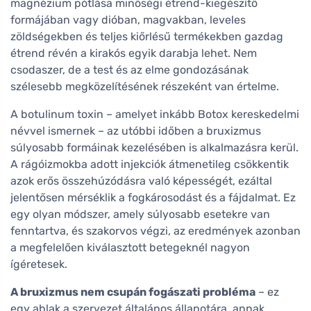
magnézium pótlása minőségi étrend-kiegészítő
formájában vagy dióban, magvakban, leveles
zöldségekben és teljes kiőrlésű termékekben gazdag
étrend révén a kirakós egyik darabja lehet. Nem
csodaszer, de a test és az elme gondozásának
szélesebb megközelítésének részeként van értelme.
A botulinum toxin – amelyet inkább Botox kereskedelmi
névvel ismernek – az utóbbi időben a bruxizmus
súlyosabb formáinak kezelésében is alkalmazásra kerül.
A rágóizmokba adott injekciók átmenetileg csökkentik
azok erős összehúzódásra való képességét, ezáltal
jelentősen mérséklik a fogkárosodást és a fájdalmat. Ez
egy olyan módszer, amely súlyosabb esetekre van
fenntartva, és szakorvos végzi, az eredmények azonban
a megfelelően kiválasztott betegeknél nagyon
ígéretesek.
A bruxizmus nem csupán fogászati probléma
– ez
egy ablak a szervezet általános állapotára, annak