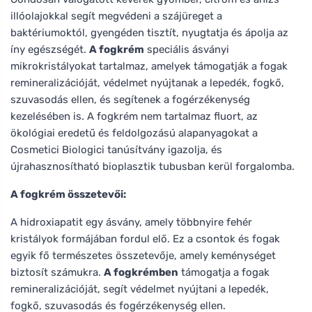
illóolajokkal segít megvédeni a szájüreget a
baktériumoktól, gyengéden tisztít, nyugtatja és ápolja az
íny egészségét.
A fogkrém
speciális ásványi
mikrokristályokat tartalmaz, amelyek támogatják a fogak
remineralizációját, védelmet nyújtanak a lepedék, fogkő,
szuvasodás ellen, és segítenek a fogérzékenység
kezelésében is. A fogkrém nem tartalmaz fluort, az
ökológiai eredetű és feldolgozású alapanyagokat a
Cosmetici Biologici tanúsítvány igazolja, és
újrahasznosítható bioplasztik tubusban kerül forgalomba.
A fogkrém összetevői:
A hidroxiapatit egy ásvány, amely többnyire fehér
kristályok formájában fordul elő. Ez a csontok és fogak
egyik fő természetes összetevője, amely keménységet
biztosít számukra.
A fogkrémben
támogatja a fogak
remineralizációját, segít védelmet nyújtani a lepedék,
fogkő, szuvasodás és fogérzékenység ellen.