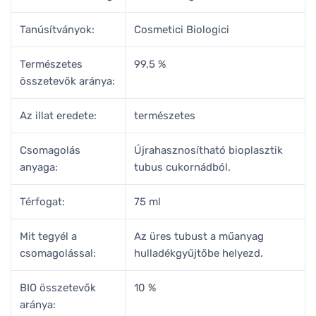
Tanúsítványok:
Cosmetici Biologici
Természetes
99,5 %
összetevők aránya:
Az illat eredete:
természetes
Csomagolás
Újrahasznosítható bioplasztik
anyaga:
tubus cukornádból.
Térfogat:
75 ml
Mit tegyél a
Az üres tubust a műanyag
csomagolással:
hulladékgyűjtőbe helyezd.
BIO összetevők
10 %
aránya: