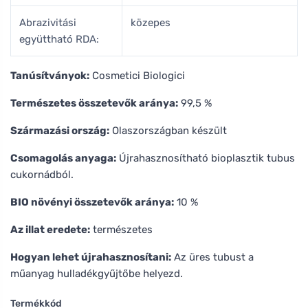
Abrazivitási
közepes
együttható RDA:
Tanúsítványok:
Cosmetici Biologici
Természetes összetevők aránya:
99,5 %
Származási ország:
Olaszországban készült
Csomagolás anyaga:
Újrahasznosítható bioplasztik tubus
cukornádból.
BIO növényi összetevők aránya:
10 %
Az illat eredete:
természetes
Hogyan lehet újrahasznosítani:
Az üres tubust a
műanyag hulladékgyűjtőbe helyezd.
Termékkód