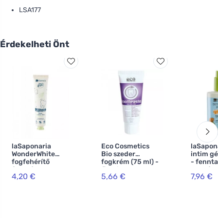
LSA177
Érdekelheti Önt
laSaponaria
Eco Cosmetics
laSapon
WonderWhite
Bio szeder
intim gé
fogfehérítő
fogkrém (75 ml) -
- fennta
fogkrém - menta
fluoridmentes
termész
4,20 €
5,66 €
7,96 €
és aktív szén BIO
4,5-t.
(75 ml)