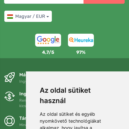
Magyar / EUR
4,7/5
97%
Másnapra és ingyenesen
Ingyenes szállítás a következő összeg felett: 80 EUR
Az oldal sütiket
Ingyenes csere és visszaküldés
használ
Rendelését 90 napon belül bármikor visszaküldheti vagy
kicserélheti.
Az oldal sütiket és egyéb
Támogatjuk a Trees.org-ot
nyomkövető technológiákat
Minden megrendelésért ültetünk egy fát! Bővebben
Rólunk
.
alkalmaz, hogy javítsa a