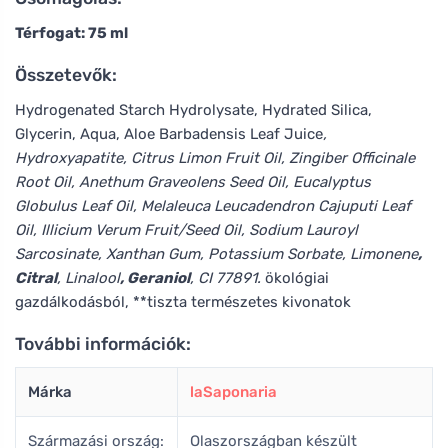
Térfogat: 75 ml
Összetevők:
Hydrogenated Starch Hydrolysate, Hydrated Silica,
Glycerin, Aqua, Aloe Barbadensis Leaf Juice
,
Hydroxyapatite, Citrus Limon Fruit Oil, Zingiber Officinale
Root Oil, Anethum Graveolens Seed Oil, Eucalyptus
Globulus Leaf Oil, Melaleuca Leucadendron Cajuputi Leaf
Oil, Illicium Verum Fruit/Seed Oil, Sodium Lauroyl
Sarcosinate, Xanthan Gum, Potassium Sorbate, Limonene
,
Citral
, Linalool
, Geraniol
, CI 77891.
ökológiai
gazdálkodásból, **tiszta természetes kivonatok
További információk:
Márka
laSaponaria
Származási ország:
Olaszországban készült