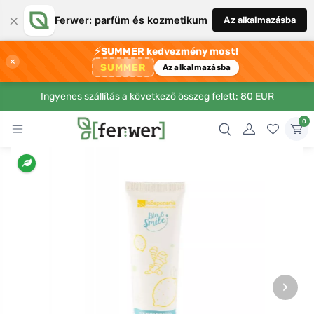
×
Ferwer: parfüm és kozmetikum
Az alkalmazásba
⚡
SUMMER kedvezmény most!
×
SUMMER
Az alkalmazásba
Ingyenes szállítás a következő összeg felett: 80 EUR
0
›