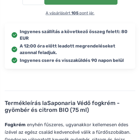
A vásárlásért
105
pont jár.
Ingyenes szállítás a következő összeg felett: 80
EUR
A 12:00 óra előtt leadott megrendeléseket
azonnal feladjuk.
Ingyenes csere és visszaküldés 90 napon belül
Termékleírás
laSaponaria Védő fogkrém -
gyömbér és citrom BIO (75 ml)
Fogkrém
enyhén fűszeres, ugyanakkor kellemesen édes
ízével az egész család kedvencévé válik a fürdőszobában.
Gondosan válogatott keverék gyömbér, citrom és ánizs