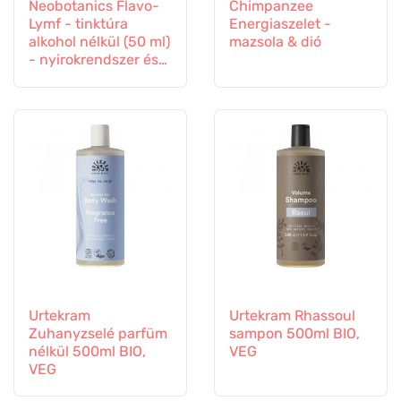
Neobotanics Flavo-
Chimpanzee
Lymf - tinktúra
Energiaszelet -
alkohol nélkül (50 ml)
mazsola & dió
- nyirokrendszer és
érrendszer
Urtekram
Urtekram Rhassoul
Zuhanyzselé parfüm
sampon 500ml BIO,
nélkül 500ml BIO,
VEG
VEG