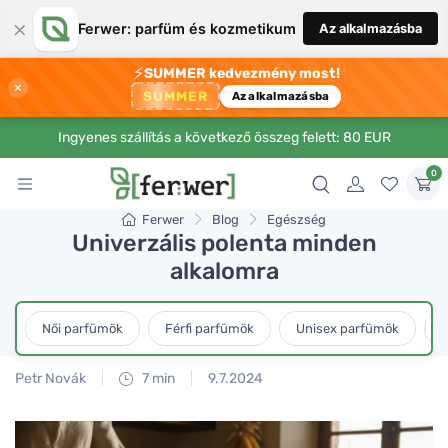
×
Ferwer: parfüm és kozmetikum
Az alkalmazásba
⚡
SUMMER kedvezmény most!
×
SUMMER
Az alkalmazásba
Ingyenes szállítás a következő összeg felett: 80 EUR
0
Ferwer
Blog
Egészség
Univerzális polenta minden
alkalomra
Női parfümök
Férfi parfümök
Unisex parfümök
L
Petr Novák
7 min
9.7.2024