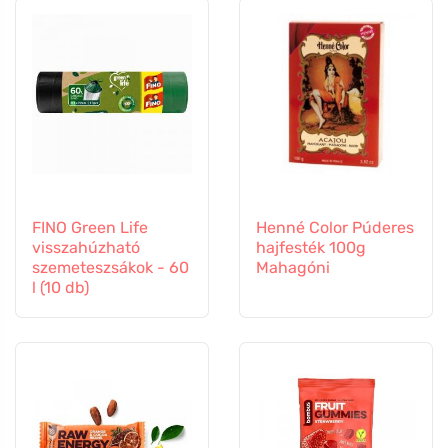
FINO Green Life
Henné Color Púderes
visszahúzható
hajfesték 100g
szemeteszsákok - 60
Mahagóni
l (10 db)