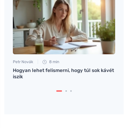
Petr Novák
8 min
Petr N
Hogyan lehet felismerni, hogy túl sok kávét
# Főz
iszik
zöldj