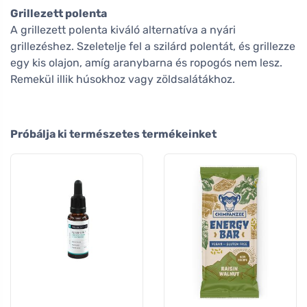
Grillezett polenta
A grillezett polenta kiváló alternatíva a nyári
grillezéshez. Szeletelje fel a szilárd polentát, és grillezze
egy kis olajon, amíg aranybarna és ropogós nem lesz.
Remekül illik húsokhoz vagy zöldsalátákhoz.
Próbálja ki természetes termékeinket