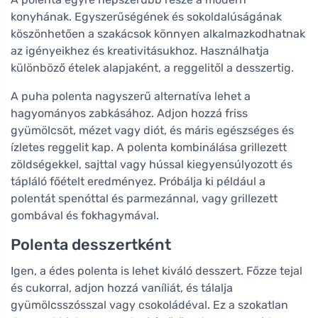
konyhának. Egyszerűségének és sokoldalúságának
köszönhetően a szakácsok könnyen alkalmazkodhatnak
az igényeikhez és kreativitásukhoz. Használhatja
különböző ételek alapjaként, a reggelitől a desszertig.
A puha polenta nagyszerű alternatíva lehet a
hagyományos zabkásához. Adjon hozzá friss
gyümölcsöt, mézet vagy diót, és máris egészséges és
ízletes reggelit kap. A polenta kombinálása grillezett
zöldségekkel, sajttal vagy hússal kiegyensúlyozott és
tápláló főételt eredményez. Próbálja ki például a
polentát spenóttal és parmezánnal, vagy grillezett
gombával és fokhagymával.
Polenta desszertként
Igen, a édes polenta is lehet kiváló desszert. Főzze tejal
és cukorral, adjon hozzá vaníliát, és tálalja
gyümölcsszósszal vagy csokoládéval. Ez a szokatlan