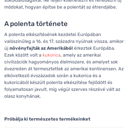
sokoldalúságával. Ne féljen kísérletezni és felfedezni új
módokat, hogyan építse be a polentát az étrendjébe.
A polenta története
A polenta elkészítésének kezdetei Európában
valószínűleg a 16. és 17. századra nyúlnak vissza, amikor
új
növényfajták az Amerikából
érkeztek Európába.
Ezek között volt a
kukorica
, amely az amerikai
civilizációk hagyományos élelmiszere, és amelyet sok
évezreden át termesztettek az amerikai kontinensen. Az
elkövetkező évszázadok során a kukorica és a
kukoricából készült polenta elkészítése fejlődött és
folyamatosan javult, míg végül szerves részévé vált az
olasz konyhának.
Próbálja ki természetes termékeinket