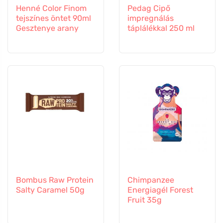
Henné Color Finom
Pedag Cipő
tejszínes öntet 90ml
impregnálás
Gesztenye arany
táplálékkal 250 ml
Bombus Raw Protein
Chimpanzee
Salty Caramel 50g
Energiagél Forest
Fruit 35g