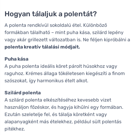
Hogyan tálaljuk a polentát?
A polenta rendkívül sokoldalú étel. Különböző
formákban tálalható – mint puha kása, szilárd lepény
vagy akár grillezett változatban is. Ne féljen kipróbálni a
polenta kreatív tálalási módjait.
Puha kása
A puha polenta ideális köret párolt húsokhoz vagy
raguhoz. Krémes állaga tökéletesen kiegészíti a finom
szószokat, így harmonikus ételt alkot.
Szilárd polenta
A szilárd polenta elkészítéséhez kevesebb vizet
használjon főzéskor, és hagyja kihűlni egy formában.
Ezután szeletelje fel, és tálalja köretként vagy
alapanyagként más ételekhez, például sült polentás
pitékhez.