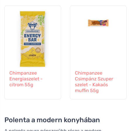
Chimpanzee
Chimpanzee
Energiaszelet -
Csimpánz Szuper
citrom 55g
szelet - Kakaós
muffin 55g
Polenta a modern konyhában
A polenta egyre népszerűbb része a modern