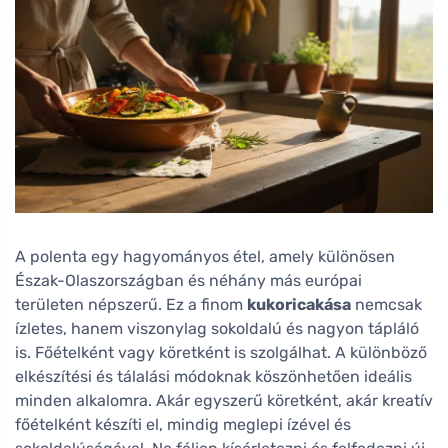
A polenta egy hagyományos étel, amely különösen
Észak-Olaszországban és néhány más európai
területen népszerű. Ez a finom
kukoricakása
nemcsak
ízletes, hanem viszonylag sokoldalú és nagyon tápláló
is. Főételként vagy köretként is szolgálhat. A különböző
elkészítési és tálalási módoknak köszönhetően ideális
minden alkalomra. Akár egyszerű köretként, akár kreatív
főételként készíti el, mindig meglepi ízével és