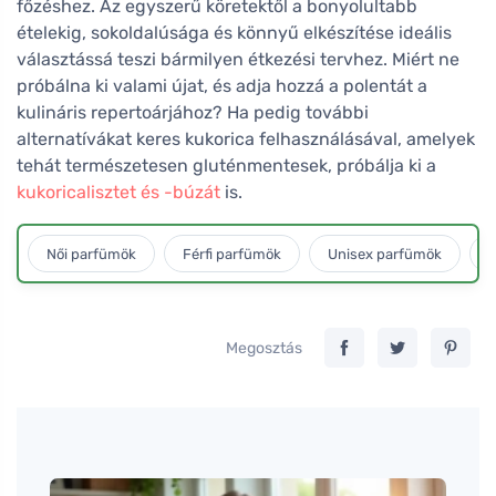
főzéshez. Az egyszerű köretektől a bonyolultabb
ételekig, sokoldalúsága és könnyű elkészítése ideális
választássá teszi bármilyen étkezési tervhez. Miért ne
próbálna ki valami újat, és adja hozzá a polentát a
kulináris repertoárjához? Ha pedig további
alternatívákat keres kukorica felhasználásával, amelyek
tehát természetesen gluténmentesek, próbálja ki a
kukoricalisztet és -búzát
is.
Női parfümök
Férfi parfümök
Unisex parfümök
L
Megosztás