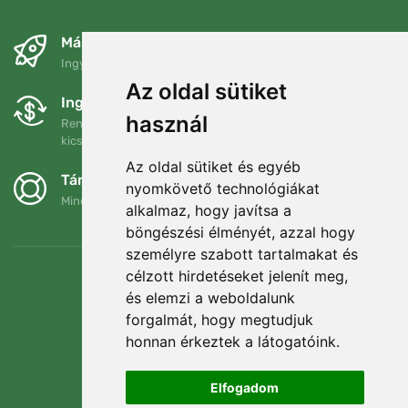
Másnapra és ingyenesen
Ingyenes szállítás a következő összeg felett: 80 EUR
Az oldal sütiket
Ingyenes csere és visszaküldés
használ
Rendelését 90 napon belül bármikor visszaküldheti vagy
kicserélheti.
Az oldal sütiket és egyéb
Támogatjuk a Trees.org-ot
nyomkövető technológiákat
Minden megrendelésért ültetünk egy fát! Bővebben
Rólunk
.
alkalmaz, hogy javítsa a
böngészési élményét, azzal hogy
személyre szabott tartalmakat és
célzott hirdetéseket jelenít meg,
és elemzi a weboldalunk
forgalmát, hogy megtudjuk
honnan érkeztek a látogatóink.
Elfogadom