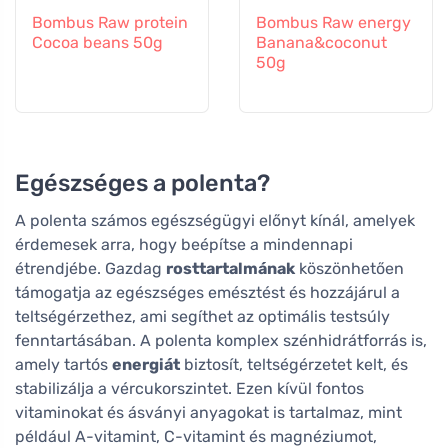
Bombus Raw protein
Bombus Raw energy
Cocoa beans 50g
Banana&coconut
50g
Egészséges a polenta?
A polenta számos egészségügyi előnyt kínál, amelyek
érdemesek arra, hogy beépítse a mindennapi
étrendjébe. Gazdag
rosttartalmának
köszönhetően
támogatja az egészséges emésztést és hozzájárul a
teltségérzethez, ami segíthet az optimális testsúly
fenntartásában. A polenta komplex szénhidrátforrás is,
amely tartós
energiát
biztosít, teltségérzetet kelt, és
stabilizálja a vércukorszintet. Ezen kívül fontos
vitaminokat és ásványi anyagokat is tartalmaz, mint
például A-vitamint, C-vitamint és magnéziumot,