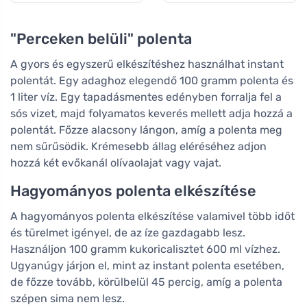
"Perceken belüli" polenta
A gyors és egyszerű elkészítéshez használhat instant
polentát. Egy adaghoz elegendő 100 gramm polenta és
1 liter víz. Egy tapadásmentes edényben forralja fel a
sós vizet, majd folyamatos keverés mellett adja hozzá a
polentát. Főzze alacsony lángon, amíg a polenta meg
nem sűrűsödik. Krémesebb állag eléréséhez adjon
hozzá két evőkanál olívaolajat vagy vajat.
Hagyományos polenta elkészítése
A hagyományos polenta elkészítése valamivel több időt
és türelmet igényel, de az íze gazdagabb lesz.
Használjon 100 gramm kukoricalisztet 600 ml vízhez.
Ugyanúgy járjon el, mint az instant polenta esetében,
de főzze tovább, körülbelül 45 percig, amíg a polenta
szépen sima nem lesz.