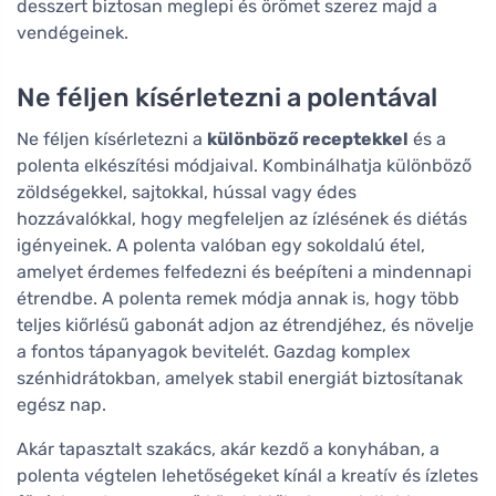
desszert biztosan meglepi és örömet szerez majd a
vendégeinek.
Ne féljen kísérletezni a polentával
Ne féljen kísérletezni a
különböző receptekkel
és a
polenta elkészítési módjaival. Kombinálhatja különböző
zöldségekkel, sajtokkal, hússal vagy édes
hozzávalókkal, hogy megfeleljen az ízlésének és diétás
igényeinek. A polenta valóban egy sokoldalú étel,
amelyet érdemes felfedezni és beépíteni a mindennapi
étrendbe. A polenta remek módja annak is, hogy több
teljes kiőrlésű gabonát adjon az étrendjéhez, és növelje
a fontos tápanyagok bevitelét. Gazdag komplex
szénhidrátokban, amelyek stabil energiát biztosítanak
egész nap.
Akár tapasztalt szakács, akár kezdő a konyhában, a
polenta végtelen lehetőségeket kínál a kreatív és ízletes