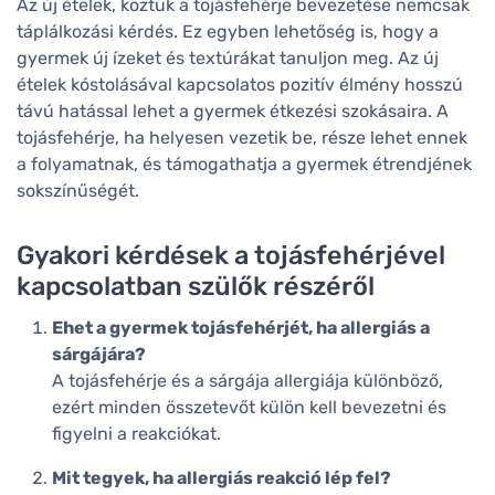
Az új ételek, köztük a tojásfehérje bevezetése nemcsak
táplálkozási kérdés. Ez egyben lehetőség is, hogy a
gyermek új ízeket és textúrákat tanuljon meg. Az új
ételek kóstolásával kapcsolatos pozitív élmény hosszú
távú hatással lehet a gyermek étkezési szokásaira. A
tojásfehérje, ha helyesen vezetik be, része lehet ennek
a folyamatnak, és támogathatja a gyermek étrendjének
sokszínűségét.
Gyakori kérdések a tojásfehérjével
kapcsolatban szülők részéről
Ehet a gyermek tojásfehérjét, ha allergiás a
sárgájára?
A tojásfehérje és a sárgája allergiája különböző,
ezért minden összetevőt külön kell bevezetni és
figyelni a reakciókat.
Mit tegyek, ha allergiás reakció lép fel?