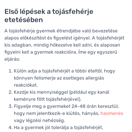
Első lépések a tojásfehérje
etetésében
A tojásfehérje gyermek étrendjébe való bevezetése
alapos előkészítést és figyelést igényel. A tojásfehérjét
kis adagban, mindig hőkezelve kell adni, és alaposan
figyelni kell a gyermek reakcióira. Íme egy egyszerű
eljárás:
Külön adja a tojásfehérjét a többi ételtől, hogy
könnyen felismerje az esetleges allergiás
reakciókat.
Kezdje kis mennyiséggel (például egy kanál
keményre főtt tojásfehérjével).
Figyelje meg a gyermeket 24-48 órán keresztül,
hogy nem jelentkezik-e kiütés, hányás,
hasmenés
vagy légzési nehézség.
Ha a gyermek jól tolerálja a tojásfehérjét,