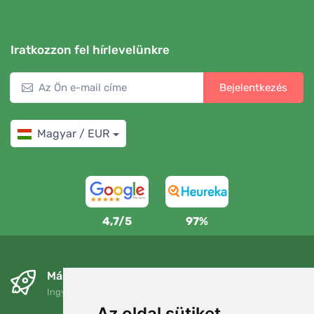
Iratkozzon fel hírlevelünkre
Bejelentkezés
Magyar / EUR
4,7/5
97%
Másnapra és ingyenesen
Ingyenes szállítás a következő összeg felett: 80 EUR
Az oldal sütiket