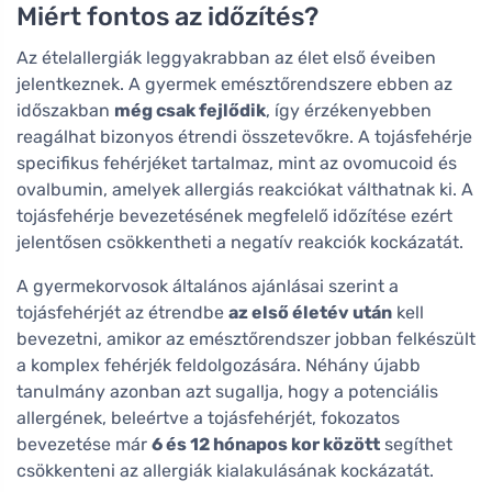
Miért fontos az időzítés?
Az ételallergiák leggyakrabban az élet első éveiben
jelentkeznek. A gyermek emésztőrendszere ebben az
időszakban
még csak fejlődik
, így érzékenyebben
reagálhat bizonyos étrendi összetevőkre. A tojásfehérje
specifikus fehérjéket tartalmaz, mint az ovomucoid és
ovalbumin, amelyek allergiás reakciókat válthatnak ki. A
tojásfehérje bevezetésének megfelelő időzítése ezért
jelentősen csökkentheti a negatív reakciók kockázatát.
A gyermekorvosok általános ajánlásai szerint a
tojásfehérjét az étrendbe
az első életév után
kell
bevezetni, amikor az emésztőrendszer jobban felkészült
a komplex fehérjék feldolgozására. Néhány újabb
tanulmány azonban azt sugallja, hogy a potenciális
allergének, beleértve a tojásfehérjét, fokozatos
bevezetése már
6 és 12 hónapos kor között
segíthet
csökkenteni az allergiák kialakulásának kockázatát.