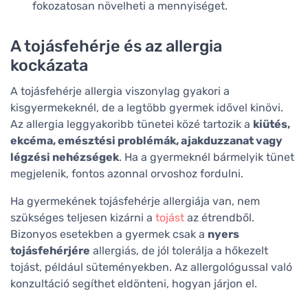
fokozatosan növelheti a mennyiséget.
A tojásfehérje és az allergia
kockázata
A tojásfehérje allergia viszonylag gyakori a
kisgyermekeknél, de a legtöbb gyermek idővel kinövi.
Az allergia leggyakoribb tünetei közé tartozik a
kiütés,
ekcéma, emésztési problémák, ajakduzzanat vagy
légzési nehézségek
. Ha a gyermeknél bármelyik tünet
megjelenik, fontos azonnal orvoshoz fordulni.
Ha gyermekének tojásfehérje allergiája van, nem
szükséges teljesen kizárni a
tojást
az étrendből.
Bizonyos esetekben a gyermek csak a
nyers
tojásfehérjére
allergiás, de jól tolerálja a hőkezelt
tojást, például süteményekben. Az allergológussal való
konzultáció segíthet eldönteni, hogyan járjon el.