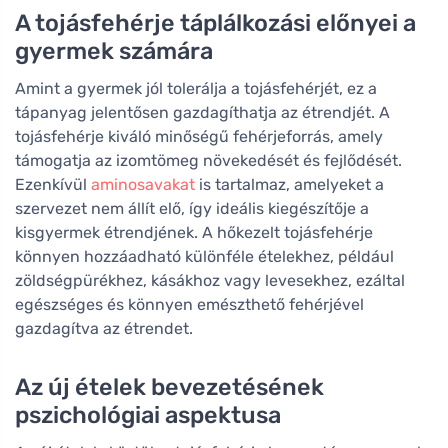
A tojásfehérje táplálkozási előnyei a
gyermek számára
Amint a gyermek jól tolerálja a tojásfehérjét, ez a
tápanyag jelentősen gazdagíthatja az étrendjét. A
tojásfehérje kiváló minőségű fehérjeforrás, amely
támogatja az izomtömeg növekedését és fejlődését.
Ezenkívül
aminosavakat
is tartalmaz, amelyeket a
szervezet nem állít elő, így ideális kiegészítője a
kisgyermek étrendjének. A hőkezelt tojásfehérje
könnyen hozzáadható különféle ételekhez, például
zöldségpürékhez, kásákhoz vagy levesekhez, ezáltal
egészséges és könnyen emészthető fehérjével
gazdagítva az étrendet.
Az új ételek bevezetésének
pszichológiai aspektusa