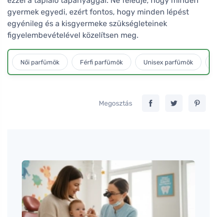
ezzel a tápláló tápanyaggal. Ne feledje, hogy minden
gyermek egyedi, ezért fontos, hogy minden lépést
egyénileg és a kisgyermeke szükségleteinek
figyelembevételével közelítsen meg.
Női parfümök
Férfi parfümök
Unisex parfümök
L
Megosztás