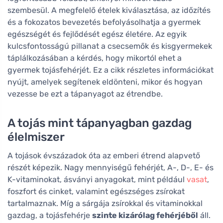
szembesül. A megfelelő ételek kiválasztása, az időzítés
és a fokozatos bevezetés befolyásolhatja a gyermek
egészségét és fejlődését egész életére. Az egyik
kulcsfontosságú pillanat a csecsemők és kisgyermekek
táplálkozásában a kérdés, hogy mikortól ehet a
gyermek tojásfehérjét. Ez a cikk részletes információkat
nyújt, amelyek segítenek eldönteni, mikor és hogyan
vezesse be ezt a tápanyagot az étrendbe.
A tojás mint tápanyagban gazdag
élelmiszer
A tojások évszázadok óta az emberi étrend alapvető
részét képezik. Nagy mennyiségű fehérjét, A-, D-, E- és
K-vitaminokat, ásványi anyagokat, mint például
vasat
,
foszfort és cinket, valamint egészséges zsírokat
tartalmaznak. Míg a sárgája zsírokkal és vitaminokkal
gazdag, a tojásfehérje
szinte kizárólag fehérjéből
áll.