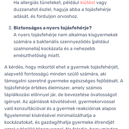
Ha allergiás tüneteket, például
kiütést
vagy
duzzanatot észlel, hagyja abba a tojásfehérje
adását, és forduljon orvoshoz.
Biztonságos a nyers tojásfehérje?
A nyers tojásfehérje nem alkalmas kisgyermekek
számára a bakteriális szennyeződés (például
szalmonella) kockázata és a nehezebb
emészthetőség miatt.
A kérdés, hogy mikortól ehet a gyermek tojásfehérjét,
alapvető fontosságú minden szülő számára, aki
támogatni szeretné gyermeke egészséges fejlődését. A
tojásfehérje értékes élelmiszer, amely számos
táplálkozási előnnyel jár, de bevezetése óvatosságot
igényel. Az ajánlások követésével, gyermekorvossal
való konzultációval és a gyermek reakcióinak alapos
figyelemmel kísérésével minimalizálhatja a
kockázatokat, és gazdagíthatja gyermeke étrendjét