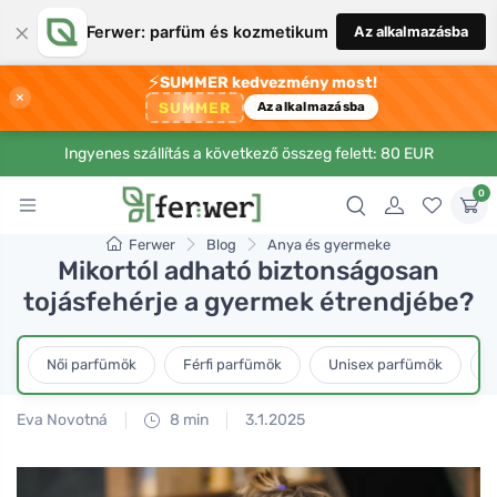
×
Ferwer: parfüm és kozmetikum
Az alkalmazásba
⚡
SUMMER kedvezmény most!
×
SUMMER
Az alkalmazásba
Ingyenes szállítás a következő összeg felett: 80 EUR
0
Ferwer
Blog
Anya és gyermeke
Mikortól adható biztonságosan
tojásfehérje a gyermek étrendjébe?
Női parfümök
Férfi parfümök
Unisex parfümök
L
Eva Novotná
8 min
3.1.2025