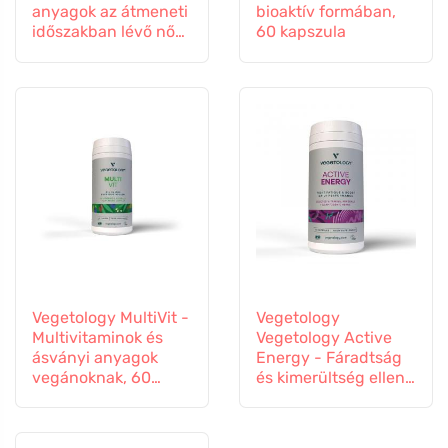
anyagok az átmeneti
bioaktív formában,
időszakban lévő nők
60 kapszula
számára, 60
kapszula
Vegetology MultiVit -
Vegetology
Multivitaminok és
Vegetology Active
ásványi anyagok
Energy - Fáradtság
vegánoknak, 60
és kimerültség ellen,
tabletta
60 kapszula