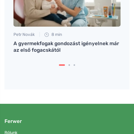
Petr Novák
8 min
Petr N
getnek
A gyermekfogak gondozást igényelnek már
Táplá
g
az első fogacskától
terhe
Ferwer
Rólunk