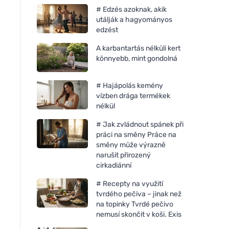
# Edzés azoknak, akik
utálják a hagyományos
edzést
A karbantartás nélküli kert
könnyebb, mint gondolná
# Hajápolás kemény
vízben drága termékek
nélkül
# Jak zvládnout spánek při
práci na směny Práce na
směny může výrazně
narušit přirozený
cirkadiánní
# Recepty na využití
tvrdého pečiva – jinak než
na topinky Tvrdé pečivo
nemusí skončit v koši. Exis