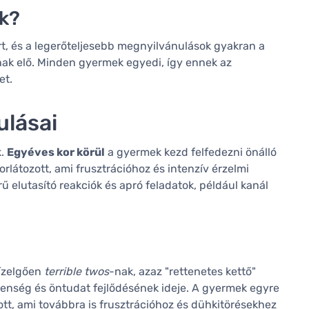
ak?
rt, és a legerőteljesebb megnyilvánulások gyakran a
ak elő. Minden gyermek egyedi, így ennek az
et.
ulásai
k.
Egyéves kor körül
a gyermek kezd felfedezni önálló
látozott, ami frusztrációhoz és intenzív érzelmi
 elutasító reakciók és apró feladatok, például kanál
hízelgően
terrible twos
-nak, azaz "rettenetes kettő"
tlenség és öntudat fejlődésének ideje. A gyermek egyre
ott, ami továbbra is frusztrációhoz és dühkitörésekhez