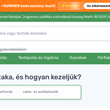
⚡
SUMMER kedvezmény most!
SUMMER
Az alkalmazás
nnal feladjuk. |
Ingyenes szállítás a következő összeg felett: 80 EUR
| 
gykereskedelem
olás
Testápolás és higiénia
Gyerekek
Férfia
szaka, és hogyan kezeljük?
parfümök
Lakás- és autóillatosítók