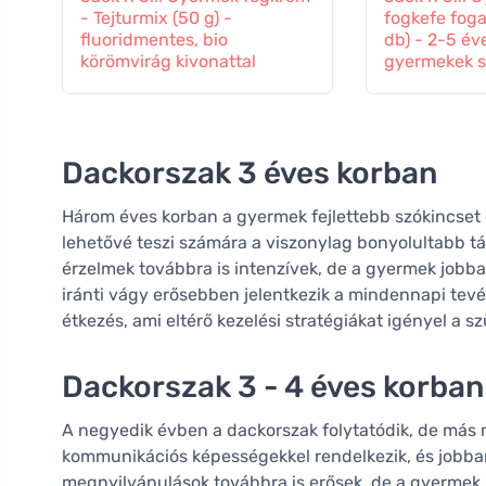
- Tejturmix (50 g) -
fogkefe foga
fluoridmentes, bio
db) - 2-5 év
körömvirág kivonattal
gyermekek 
Dackorszak 3 éves korban
Három éves korban a gyermek fejlettebb szókincset 
lehetővé teszi számára a viszonylag bonyolultabb tá
érzelmek továbbra is intenzívek, de a gyermek jobban
iránti vágy erősebben jelentkezik a mindennapi tev
étkezés, ami eltérő kezelési stratégiákat igényel a s
Dackorszak 3 - 4 éves korban
A negyedik évben a dackorszak folytatódik, de más
kommunikációs képességekkel rendelkezik, és jobban 
megnyilvánulások továbbra is erősek, de a gyermek j