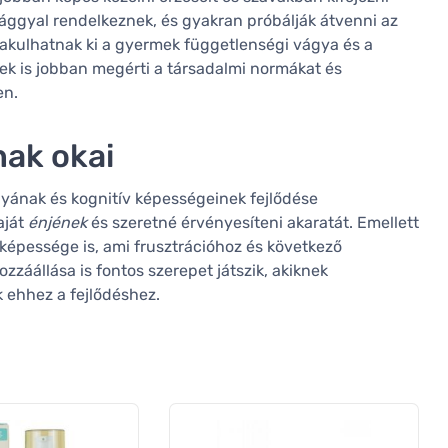
ggyal rendelkeznek, és gyakran próbálják átvenni az
alakulhatnak ki a gyermek függetlenségi vágya és a
mek is jobban megérti a társadalmi normákat és
en.
nak okai
yának és kognitív képességeinek fejlődése
aját
énjének
és szeretné érvényesíteni akaratát. Emellett
képessége is, ami frusztrációhoz és következő
zzáállása is fontos szerepet játszik, akiknek
 ehhez a fejlődéshez.