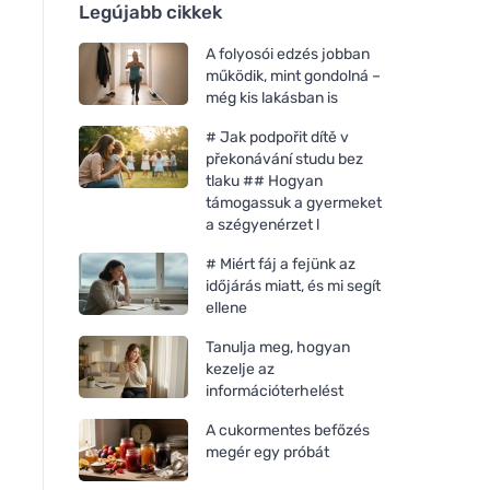
Legújabb cikkek
A folyosói edzés jobban
működik, mint gondolná –
még kis lakásban is
# Jak podpořit dítě v
překonávání studu bez
tlaku ## Hogyan
támogassuk a gyermeket
a szégyenérzet l
# Miért fáj a fejünk az
időjárás miatt, és mi segít
ellene
Tanulja meg, hogyan
kezelje az
információterhelést
A cukormentes befőzés
megér egy próbát