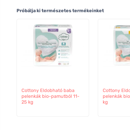
Próbálja ki természetes termékeinket
Cottony Eldobható baba
Cottony Eld
pelenkák bio-pamutból 11-
pelenkák bi
25 kg
kg