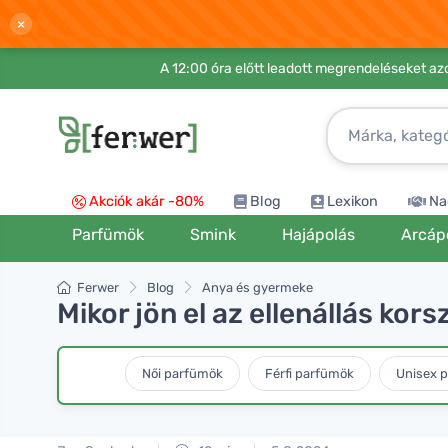
×
A 12:00 óra előtt leadott megrendeléseket azo
Akciók akár -80%
Blog
Lexikon
Na
Parfümök
Smink
Hajápolás
Arcáp
Ferwer
Blog
Anya és gyermeke
Mikor jön el az ellenállás kor
Női parfümök
Férfi parfümök
Unisex 