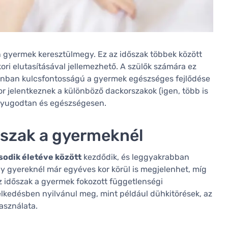
 gyermek keresztülmegy. Ez az időszak többek között
kori elutasításával jellemezhető. A szülők számára ez
onban kulcsfontosságú a gyermek egészséges fejlődése
r jelentkeznek a különböző dackorszakok (igen, több is
 nyugodtan és egészségesen.
rszak a gyermeknél
sodik életéve között
kezdődik, és leggyakrabban
ny gyereknél már egyéves kor körül is megjelenhet, míg
 időszak a gyermek fokozott függetlenségi
elkedésben nyilvánul meg, mint például dühkitörések, az
asználata.