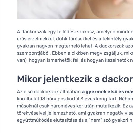
A dackorszak egy fejlődési szakasz, amelyen minden
erős érzelmekkel, dühkitörésekkel és a tekintély gya
gyakran nagyon megterhelő lehet. A dackorszak az
szempontjából. Ebben a cikkben megvizsgáljuk, miko
van), hogyan ismerhetők fel, és hogyan kezelhetők
Mikor jelentkezik a dacko
Az első dackorszak általában
a gyermek első és má
körülbelül 18 hónapos kortól 3 éves korig tart. Néhá
másoknál csak hároméves kor után mutatkozik. Ez az
törekvéseivel jellemezhető, ami gyakran negatív vis
együttműködés elutasítása és a "nem" szó gyakori h