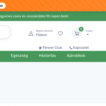
ba
Ingyenes csere és visszaküldés 90 napon belül
0
Bejelentkezés
Kosár
Fiókom
Ferwer Club
Kapcsolat
k
Egészség
Háztartás
Ajándékok