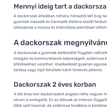
Mennyi ideig tart a dackorsz
A dackorszak általában néhány hónaptól két évig ta
gyermek második és harmadik életéve között forduln
időszaknak a hossza és intenzitása jelentősen eltérh
A dackorszak megnyilván
A dackorszak a gyermek életkorától függően változi
mozgási és kommunikációs képességeit, szókincse kor
kitörésekhez vezethet. Viselkedését gyakran egyszerű
tartása vagy cipő felvétele iránti törekvés jellemzi.
Dackorszak 2 éves korban
A két éves kori dackorszakot angolul néha nagyon 
néven is emlegetik. Ez az időszak az intenzív függe
több szót használ, de szókincse továbbra is korlátoz