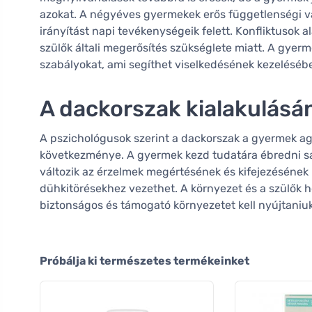
azokat. A négyéves gyermekek erős függetlenségi vá
irányítást napi tevékenységeik felett. Konfliktusok 
szülők általi megerősítés szükséglete miatt. A gyer
szabályokat, ami segíthet viselkedésének kezeléséb
A dackorszak kialakulásá
A pszichológusok szerint a dackorszak a gyermek ag
következménye. A gyermek kezd tudatára ébredni s
változik az érzelmek megértésének és kifejezésének 
dühkitörésekhez vezethet. A környezet és a szülők ho
biztonságos és támogató környezetet kell nyújtaniuk
Próbálja ki természetes termékeinket