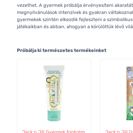
vezethet. A gyermek próbálja érvényesíteni akaratát,
megnyilvánulások intenzívek és gyakran váltakozna
gyermekek szintén elkezdik fejleszteni a szimbolik
játékaikban és abban, ahogyan a körülöttük lévő világ
Próbálja ki természetes termékeinket
Jack n Jill Gyermek fogkrém
Jack n Jill 