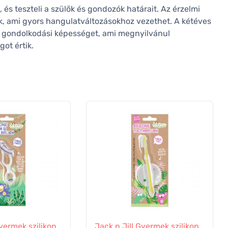
 és teszteli a szülők és gondozók határait. Az érzelmi
k, ami gyors hangulatváltozásokhoz vezethet. A kétéves
us gondolkodási képességet, ami megnyilvánul
ot értik.
Gyermek szilikon
Jack n Jill Gyermek szilikon