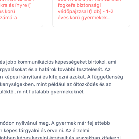
kra és ínyre (1
fogkefe biztonsági
es korú
védőpajzzsal (1 db) - 1-2
számára
éves korú gyermekek
részére
és jobb kommunikációs képességeket birtokol, ami
rgyalásokat és a határok további tesztelését. Az
 képes irányítani és kifejezni azokat. A függetlenség
ékenységekben, mint például az öltözködés és az
zülőktől, mint fiatalabb gyermekeknél.
 módon nyilvánul meg. A gyermek már fejlettebb
képes tárgyalni és érvelni. Az érzelmi
obban képes kezelni érzéseit és szavakban kifejezni