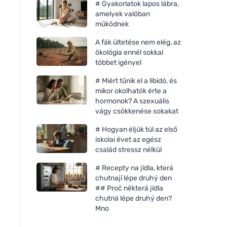
# Gyakorlatok lapos lábra,
amelyek valóban
működnek
A fák ültetése nem elég, az
ökológia ennél sokkal
többet igényel
# Miért tűnik el a libidó, és
mikor okolhatók érte a
hormonok? A szexuális
vágy csökkenése sokakat
# Hogyan éljük túl az első
iskolai évet az egész
család stressz nélkül
Cottony Eldobható baba
Cottony Eldobható 
pelenkák bio-pamutból 3-6
pelenkák bio-pamut
# Recepty na jídla, která
kg
kg
chutnají lépe druhý den
## Proč některá jídla
chutná lépe druhý den?
Mno