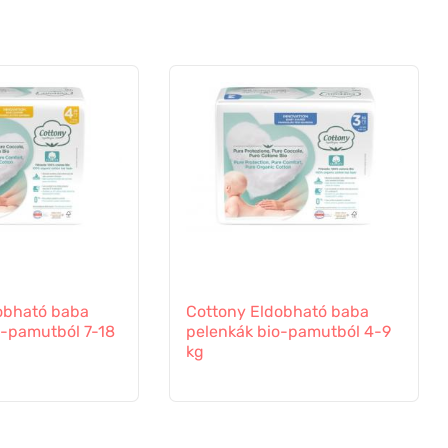
obható baba
Cottony Eldobható baba
o-pamutból 7-18
pelenkák bio-pamutból 4-9
kg