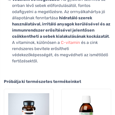
orrban lévő sebek előfordulásától, fontos
odafigyelni a megelőzésre. Az orrnyálkahártya jó
állapotának fenntartása
hidratáló szerek
használatával, irritáló anyagok kerülésével és az
immunrendszer erősítésével jelentősen
csökkentheti a sebek kialakulásának kockázatát
.
A vitaminok, különösen a
C-vitamin
és a cink
rendszeres bevitele erősítheti
védekezőképességét, és megvédheti az ismétlődő
fertőzésektől.
Próbálja ki természetes termékeinket