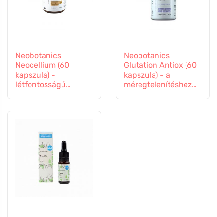
Neobotanics
Neobotanics
Neocellium (60
Glutation Antiox (60
kapszula) -
kapszula) - a
létfontosságú
méregtelenítéshez
gombák és ginzeng
és az immunitás
kivonatokkal
támogatásához.