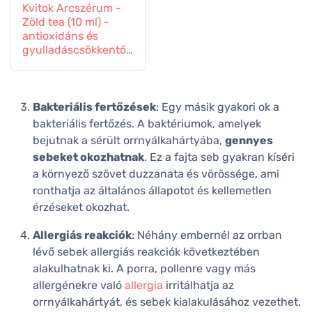
Kvitok Arcszérum -
Zöld tea (10 ml) -
antioxidáns és
gyulladáscsökkentő
hatású
Bakteriális fertőzések
: Egy másik gyakori ok a
bakteriális fertőzés. A baktériumok, amelyek
bejutnak a sérült orrnyálkahártyába,
gennyes
sebeket okozhatnak
. Ez a fajta seb gyakran kíséri
a környező szövet duzzanata és vörössége, ami
ronthatja az általános állapotot és kellemetlen
érzéseket okozhat.
Allergiás reakciók
: Néhány embernél az orrban
lévő sebek allergiás reakciók következtében
alakulhatnak ki. A porra, pollenre vagy más
allergénekre való
allergia
irritálhatja az
orrnyálkahártyát, és sebek kialakulásához vezethet.