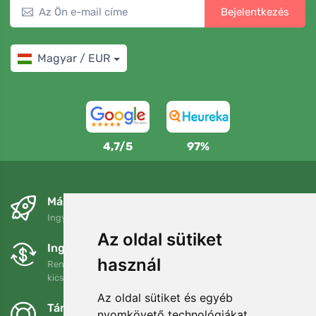
Bejelentkezés
Magyar / EUR
4,7/5
97%
Másnapra és ingyenesen
Ingyenes szállítás a következő összeg felett: 80 EUR
Az oldal sütiket
Ingyenes csere és visszaküldés
használ
Rendelését 90 napon belül bármikor visszaküldheti vagy
kicserélheti.
Az oldal sütiket és egyéb
Támogatjuk a Trees.org-ot
nyomkövető technológiákat