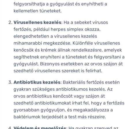
felgyorsíthatja a gyógyulást és enyhítheti a
kellemetlen tüneteket.
Vírusellenes kezelés
: Ha a sebeket vírusos
fertőzés, például herpes simplex okozza,
elengedhetetlen a vírusellenes kezelés
mihamarabbi megkezdése. Különféle vírusellenes
kenőcsök és krémek állnak rendelkezésre, amelyek
segíthetnek enyhíteni a tüneteket és felgyorsítani a
gyógyulást. Bizonyos esetekben az orvos szájon át
szedhető vírusellenes szereket is felírhat.
Antibiotikus kezelés
: Bakteriális fertőzés esetén
gyakran szükséges antibiotikumos kezelés. Az
orvos antibiotikus kenőcsöt vagy szájon át
szedhető antibiotikumokat írhat fel, hogy a fertőzés
gyorsabban gyógyuljon, és megakadályozza a
baktériumok terjedését a test más részeire.
Védelem és megelőzés
: Ha gyakran szenved az