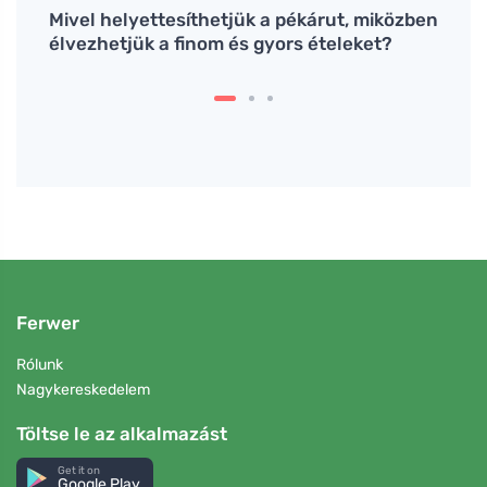
e a
Mivel helyettesíthetjük a pékárut, miközben
Az er
élvezhetjük a finom és gyors ételeket?
annak
edző
Ferwer
Rólunk
Nagykereskedelem
Töltse le az alkalmazást
Get it on
Google Play