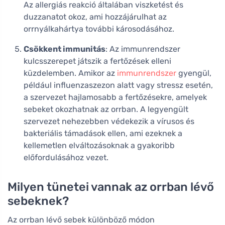
Az allergiás reakció általában viszketést és
duzzanatot okoz, ami hozzájárulhat az
orrnyálkahártya további károsodásához.
Csökkent immunitás
: Az immunrendszer
kulcsszerepet játszik a fertőzések elleni
küzdelemben. Amikor az
immunrendszer
gyengül,
például influenzaszezon alatt vagy stressz esetén,
a szervezet hajlamosabb a fertőzésekre, amelyek
sebeket okozhatnak az orrban. A legyengült
szervezet nehezebben védekezik a vírusos és
bakteriális támadások ellen, ami ezeknek a
kellemetlen elváltozásoknak a gyakoribb
előfordulásához vezet.
Milyen tünetei vannak az orrban lévő
sebeknek?
Az orrban lévő sebek különböző módon