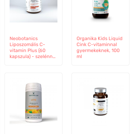
Neobotanics
Organika Kids Liquid
Liposzomális C-
Cink C-vitaminnal
vitamin Plus (60
gyermekeknek, 100
kapszula) - szelénnel
ml
és cinkkel