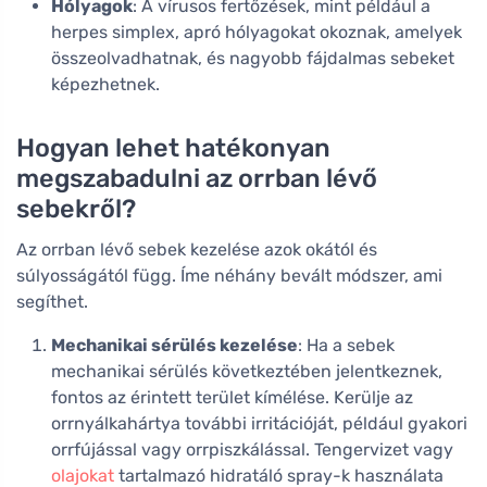
Hólyagok
: A vírusos fertőzések, mint például a
herpes simplex, apró hólyagokat okoznak, amelyek
összeolvadhatnak, és nagyobb fájdalmas sebeket
képezhetnek.
Hogyan lehet hatékonyan
megszabadulni az orrban lévő
sebekről?
Az orrban lévő sebek kezelése azok okától és
súlyosságától függ. Íme néhány bevált módszer, ami
segíthet.
Mechanikai sérülés kezelése
: Ha a sebek
mechanikai sérülés következtében jelentkeznek,
fontos az érintett terület kímélése. Kerülje az
orrnyálkahártya további irritációját, például gyakori
orrfújással vagy orrpiszkálással. Tengervizet vagy
olajokat
tartalmazó hidratáló spray-k használata