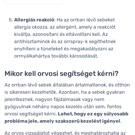
Allergiás reakció
: Ha az orrban lévő sebeket
allergia okozza, az allergént, amely a reakciót
kiváltja, azonosítani és eltávolítani kell. Az
antihisztaminok és az orrspray-k segíthetnek
enyhíteni a tüneteket és megakadályozni az
orrnyálkahártya további károsodását.
Mikor kell orvosi segítséget kérni?
Az orrban lévő sebek általában ártalmatlanok, és otthon
is sikeresen kezelhetők. Azonban, ha a sebek gyakran
jelentkeznek, nagyon fájdalmasak vagy nem
gyógyulnak néhány napos kezelés után sem, fontos
orvosi segítséget kérni.
Lehet, hogy ez egy súlyosabb
probléma jele, amely szakszerű kezelést igényel
.
Az orvos vizsgálatot végezhet, és meghatározhatja az