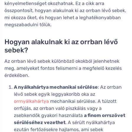
kényelmetlenséget okozhatnak. Ez a cikk arra
összpontosít, hogyan alakulnak ki az orrban lévő sebek,
mi okozza őket, és hogyan lehet a leghatékonyabban
megszabadulni tőlük.
Hogyan alakulnak ki az orrban lévő
sebek?
Az orrban lévő sebek különböző okokból jelenhetnek
meg, amelyeket fontos felismerni a megfelelő kezelés
érdekében.
A nyálkahártya mechanikai sérülése
: Az orrban
lévő sebek egyik leggyakoribb oka az
orrnyálkahártya
mechanikai sérülése. A túlzott
orrfújás, az orrban való piszkálás vagy a
zsebkendők gyakori használata
a finom orrszövet
sérüléséhez vezethet
. A sérült nyálkahártya
ezután fertőzésekre hajlamos, ami sebek