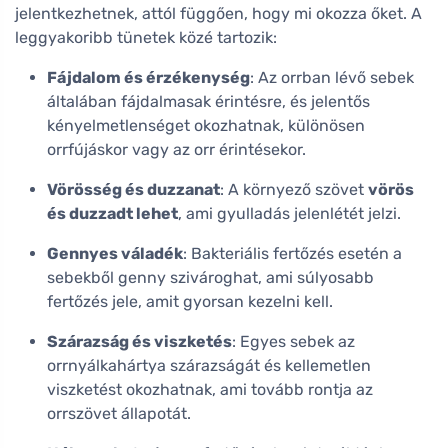
jelentkezhetnek, attól függően, hogy mi okozza őket. A
leggyakoribb tünetek közé tartozik:
Fájdalom és érzékenység
: Az orrban lévő sebek
általában fájdalmasak érintésre, és jelentős
kényelmetlenséget okozhatnak, különösen
orrfújáskor vagy az orr érintésekor.
Vörösség és duzzanat
: A környező szövet
vörös
és duzzadt lehet
, ami gyulladás jelenlétét jelzi.
Gennyes váladék
: Bakteriális fertőzés esetén a
sebekből genny szivároghat, ami súlyosabb
fertőzés jele, amit gyorsan kezelni kell.
Szárazság és viszketés
: Egyes sebek az
orrnyálkahártya szárazságát és kellemetlen
viszketést okozhatnak, ami tovább rontja az
orrszövet állapotát.