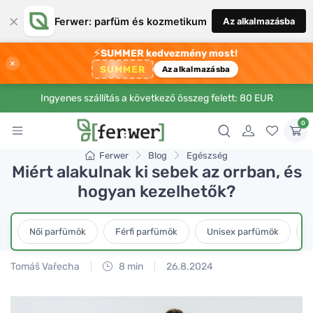
×
Ferwer: parfüm és kozmetikum
Az alkalmazásba
⚡
SUMMER kedvezmény most!
×
SUMMER
Az alkalmazásba
Ingyenes szállítás a következő összeg felett: 80 EUR
0
Ferwer
Blog
Egészség
Miért alakulnak ki sebek az orrban, és
hogyan kezelhetők?
Női parfümök
Férfi parfümök
Unisex parfümök
L
Tomáš Vařecha
8 min
26.8.2024