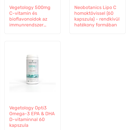
Vegetology 500mg
Neobotanics Lipo C
C-vitamin és
homoktövissel (60
bioflavonoidok az
kapszula) - rendkívül
immunrendszer
hatékony formában
támogatására, 60
kapszula
Vegetology Opti3
Omega-3 EPA & DHA
D-vitaminnal 60
kapszula