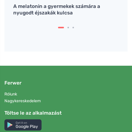
tják
A melatonin a gyermekek számára a
A vör
nyugodt éjszakák kulcsa
fárad
Ferwer
Rólunk
Nagykereskedelem
Töltse le az alkalmazást
Get it on
Google Play