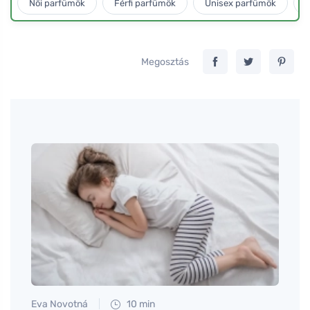
Női parfümök
Férfi parfümök
Unisex parfümök
L
Megosztás
Eva Novotná
10 min
Martin