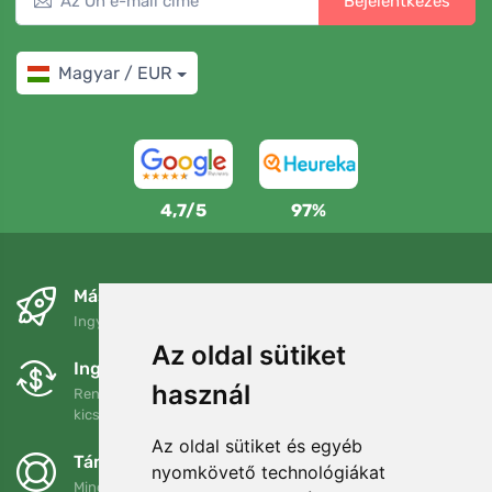
Bejelentkezés
Magyar / EUR
4,7/5
97%
Másnapra és ingyenesen
Ingyenes szállítás a következő összeg felett: 80 EUR
Az oldal sütiket
Ingyenes csere és visszaküldés
használ
Rendelését 90 napon belül bármikor visszaküldheti vagy
kicserélheti.
Az oldal sütiket és egyéb
Támogatjuk a Trees.org-ot
nyomkövető technológiákat
Minden megrendelésért ültetünk egy fát! Bővebben
Rólunk
.