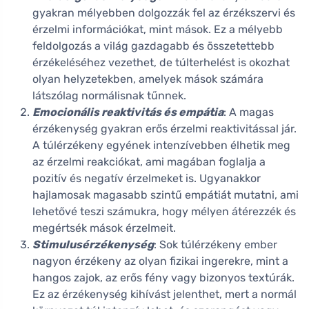
gyakran mélyebben dolgozzák fel az érzékszervi és
érzelmi információkat, mint mások. Ez a mélyebb
feldolgozás a világ gazdagabb és összetettebb
érzékeléséhez vezethet, de túlterhelést is okozhat
olyan helyzetekben, amelyek mások számára
látszólag normálisnak tűnnek.
Emocionális reaktivitás és empátia
: A magas
érzékenység gyakran erős érzelmi reaktivitással jár.
A túlérzékeny egyének intenzívebben élhetik meg
az érzelmi reakciókat, ami magában foglalja a
pozitív és negatív érzelmeket is. Ugyanakkor
hajlamosak magasabb szintű empátiát mutatni, ami
lehetővé teszi számukra, hogy mélyen átérezzék és
megértsék mások érzelmeit.
Stimulusérzékenység
: Sok túlérzékeny ember
nagyon érzékeny az olyan fizikai ingerekre, mint a
hangos zajok, az erős fény vagy bizonyos textúrák.
Ez az érzékenység kihívást jelenthet, mert a normál