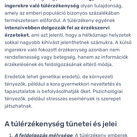
ingerekre való túlérzékenység
olyan tulajdonság,
amely az emberi populáció bizonyos százalékában
természetesen előfordul. A túlérzékeny egyének
intenzívebben dolgozzák fel az érzékszervi
érzeteket
, ami azt jelenti, hogy a hétköznapi helyzetek
sokkal nagyobb kihívást jelenthetnek számukra. A külső
ingerekre való fokozott érzékenység azonban nem
rendellenesség vagy betegség, hanem az információk
érzékelésének és feldolgozásának eltérő módja.
Eredetük lehet genetikai eredetű, de környezeti
tényezők, például a kora gyermekkori neveltetés és
tapasztalatok is befolyásolhatják őket. Pszichológiai
tényezők, például stresszes események is szerepet
játszhatnak.
A túlérzékenység tünetei és jelei
A feldolgozás mélysége
: A túlérzékeny emberek