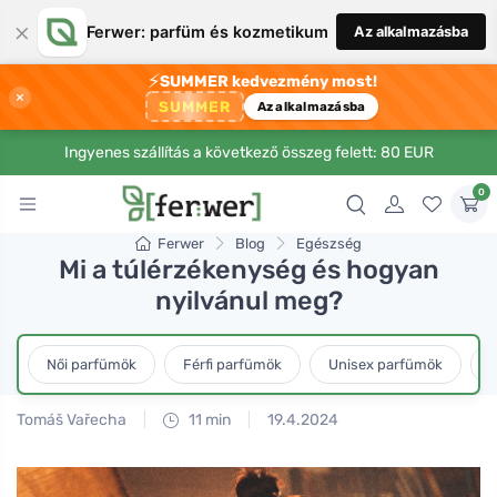
×
Ferwer: parfüm és kozmetikum
Az alkalmazásba
⚡
SUMMER kedvezmény most!
×
SUMMER
Az alkalmazásba
Ingyenes szállítás a következő összeg felett: 80 EUR
0
Ferwer
Blog
Egészség
Mi a túlérzékenység és hogyan
nyilvánul meg?
Női parfümök
Férfi parfümök
Unisex parfümök
L
Tomáš Vařecha
11 min
19.4.2024