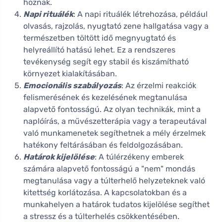
hoznak.
Napi rituálék
: A napi rituálék létrehozása, például
olvasás, rajzolás, nyugtató zene hallgatása vagy a
természetben töltött idő megnyugtató és
helyreállító hatású lehet. Ez a rendszeres
tevékenység segít egy stabil és kiszámítható
környezet kialakításában.
Emocionális szabályozás
: Az érzelmi reakciók
felismerésének és kezelésének megtanulása
alapvető fontosságú. Az olyan technikák, mint a
naplóírás, a művészetterápia vagy a terapeutával
való munkamenetek segíthetnek a mély érzelmek
hatékony feltárásában és feldolgozásában.
Határok kijelölése
: A túlérzékeny emberek
számára alapvető fontosságú a "nem" mondás
megtanulása vagy a túlterhelő helyzeteknek való
kitettség korlátozása. A kapcsolatokban és a
munkahelyen a határok tudatos kijelölése segíthet
a stressz és a túlterhelés csökkentésében.