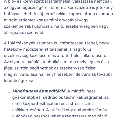
A bio- és környezetbarát termékek választása nemcsak
az egyén egészségére, hanem a környezetre is jótékony
hatással lehet. Az új termékekkel kapcsolatban azonban
mindig érdemes konzultálni orvosával vagy
szakemberrel, különösen, ha túlérzékenységben vagy
allergiában szenved.
A túlérzékenyek számára kulcsfontosságú lehet, hogy
hatékony módszereket találjanak a nagyfokú
érzékenység kezelésére és a túlterhelés elkerülésére.
Az olyan relaxációs technikák, mint a mély légzés és a
jóga, szintén segíthetnek az érzékenység fizikai
megnyilvánulásainak enyhítésében, de vannak további
lehetőségek is:
Mindfulness és meditáció
: A mindfulness
gyakorlatok és meditációs technikák segítenek az
elme központosításában és a stresszszint
csökkentésében. A túlérzékeny emberek számára
különösen hasznos lehet a rendszeres meditáció