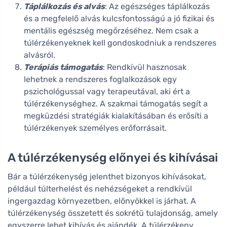
Táplálkozás és alvás
: Az egészséges táplálkozás
és a megfelelő alvás kulcsfontosságú a jó fizikai és
mentális egészség megőrzéséhez. Nem csak a
túlérzékenyeknek kell gondoskodniuk a rendszeres
alvásról.
Terápiás támogatás
: Rendkívül hasznosak
lehetnek a rendszeres foglalkozások egy
pszichológussal vagy terapeutával, aki ért a
túlérzékenységhez. A szakmai támogatás segít a
megküzdési stratégiák kialakításában és erősíti a
túlérzékenyek személyes erőforrásait.
A túlérzékenység előnyei és kihívásai
Bár a túlérzékenység jelenthet bizonyos kihívásokat,
például túlterhelést és nehézségeket a rendkívül
ingergazdag környezetben, előnyökkel is járhat. A
túlérzékenység összetett és sokrétű tulajdonság, amely
egyszerre lehet kihívás és ajándék. A túlérzékeny