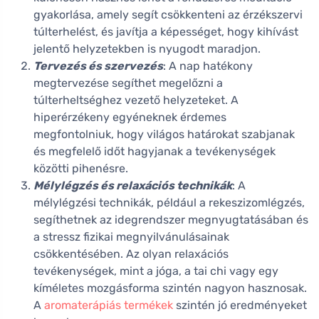
gyakorlása, amely segít csökkenteni az érzékszervi
túlterhelést, és javítja a képességet, hogy kihívást
jelentő helyzetekben is nyugodt maradjon.
Tervezés és szervezés
: A nap hatékony
megtervezése segíthet megelőzni a
túlterheltséghez vezető helyzeteket. A
hiperérzékeny egyéneknek érdemes
megfontolniuk, hogy világos határokat szabjanak
és megfelelő időt hagyjanak a tevékenységek
közötti pihenésre.
Mélylégzés és relaxációs technikák
: A
mélylégzési technikák, például a rekeszizomlégzés,
segíthetnek az idegrendszer megnyugtatásában és
a stressz fizikai megnyilvánulásainak
csökkentésében. Az olyan relaxációs
tevékenységek, mint a jóga, a tai chi vagy egy
kíméletes mozgásforma szintén nagyon hasznosak.
A
aromaterápiás termékek
szintén jó eredményeket