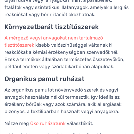
olyan durva vegyi anyagokat, mint a parabének,
ftalátok vagy szintetikus illatanyagok, amelyek allergiás
reakciókat vagy bőrirritációt okozhatnak.
Környezetbarát tisztítószerek
A mérgező vegyi anyagokat nem tartalmazó
tisztítószerek
kisebb valószínűséggel váltanak ki
reakciókat a kémiai érzékenységben szenvedőknél.
Ezek a termékek általában természetes összetevőkön,
például eceten vagy szódabikarbónán alapulnak.
Organikus pamut ruházat
Az organikus pamutot növényvédő szerek és vegyi
anyagok használata nélkül termesztik, így ideális az
érzékeny bőrűek vagy azok számára, akik allergiásak
bizonyos, a textiliparban használt vegyi anyagokra.
Nézze meg
Öko ruházatunk
választékát.