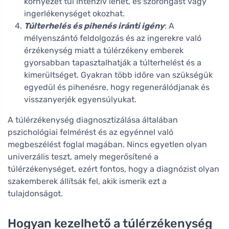
környezet túl intenzív lehet, és szorongást vagy
ingerlékenységet okozhat.
Túlterhelés és pihenés iránti igény
: A
mélyenszántó feldolgozás és az ingerekre való
érzékenység miatt a túlérzékeny emberek
gyorsabban tapasztalhatják a túlterhelést és a
kimerültséget. Gyakran több időre van szükségük
egyedül és pihenésre, hogy regenerálódjanak és
visszanyerjék egyensúlyukat.
A túlérzékenység diagnosztizálása általában
pszichológiai felmérést és az egyénnel való
megbeszélést foglal magában. Nincs egyetlen olyan
univerzális teszt, amely megerősítené a
túlérzékenységet, ezért fontos, hogy a diagnózist olyan
szakemberek állítsák fel, akik ismerik ezt a
tulajdonságot.
Hogyan kezelhető a túlérzékenység