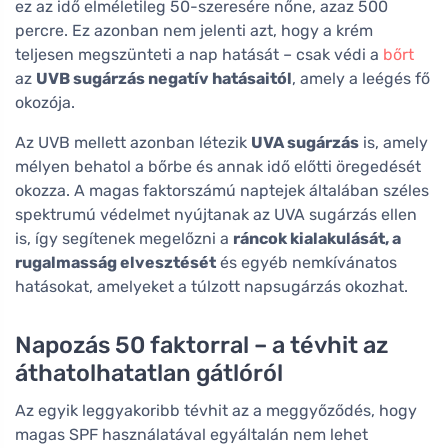
ez az idő elméletileg 50-szeresére nőne, azaz 500
percre. Ez azonban nem jelenti azt, hogy a krém
teljesen megszünteti a nap hatását – csak védi a
bőrt
az
UVB sugárzás negatív hatásaitól
, amely a leégés fő
okozója.
Az UVB mellett azonban létezik
UVA sugárzás
is, amely
mélyen behatol a bőrbe és annak idő előtti öregedését
okozza. A magas faktorszámú naptejek általában széles
spektrumú védelmet nyújtanak az UVA sugárzás ellen
is, így segítenek megelőzni a
ráncok kialakulását, a
rugalmasság elvesztését
és egyéb nemkívánatos
hatásokat, amelyeket a túlzott napsugárzás okozhat.
Napozás 50 faktorral – a tévhit az
áthatolhatatlan gátlóról
Az egyik leggyakoribb tévhit az a meggyőződés, hogy
magas SPF használatával egyáltalán nem lehet