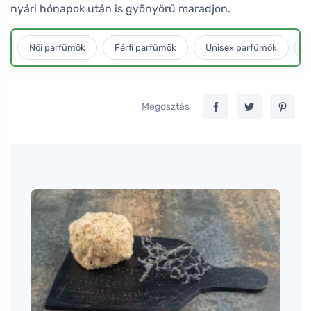
nyári hónapok után is gyönyörű maradjon.
Női parfümök
Férfi parfümök
Unisex parfümök
L
Megosztás