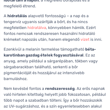
időtartam a napon
, a megfelelő bőrápolás és a
megfelelő étrend.
A
hidratálás
alapvető fontosságú – a nap és a
tengervíz ugyanis szárítják a bőrt, és ha nincs
megfelelően
hidratálva
, könnyebben hámlik. Ezért
fontos nemcsak rendszeresen használni hidratáló
krémeket napozás után, hanem elegendő
vizet
is inni.
Ezenkívül a melanin termelése támogatható
béta-
karotinban gazdag ételek fogyasztásával
. Ez az
anyag, amely például a sárgarépában, tökben vagy
sárgabarackban található, serkenti a bőr
pigmentációját és hozzájárul az intenzívebb
barnuláshoz.
Nem kevésbé fontos a
rendszeresség
. Az erős napnak
való hirtelen kitettség helyett jobb fokozatosan, például
több napot a szabadban tölteni. Így a bőr hozzászokik
az UV-sugárzáshoz, és a szín egyenletesebben alakul