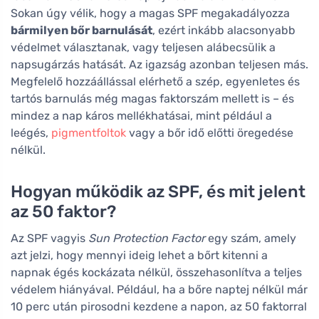
Sokan úgy vélik, hogy a magas SPF megakadályozza
bármilyen bőr barnulását
, ezért inkább alacsonyabb
védelmet választanak, vagy teljesen alábecsülik a
napsugárzás hatását. Az igazság azonban teljesen más.
Megfelelő hozzáállással elérhető a szép, egyenletes és
tartós barnulás még magas faktorszám mellett is – és
mindez a nap káros mellékhatásai, mint például a
leégés,
pigmentfoltok
vagy a bőr idő előtti öregedése
nélkül.
Hogyan működik az SPF, és mit jelent
az 50 faktor?
Az SPF vagyis
Sun Protection Factor
egy szám, amely
azt jelzi, hogy mennyi ideig lehet a bőrt kitenni a
napnak égés kockázata nélkül, összehasonlítva a teljes
védelem hiányával. Például, ha a bőre naptej nélkül már
10 perc után pirosodni kezdene a napon, az 50 faktorral