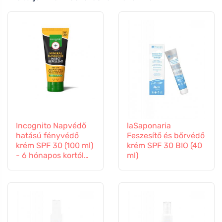
Incognito Napvédő
laSaponaria
hatású fényvédő
Feszesítő és bőrvédő
krém SPF 30 (100 ml)
krém SPF 30 BIO (40
- 6 hónapos kortól
ml)
gyermekeknek is
alkalmas.