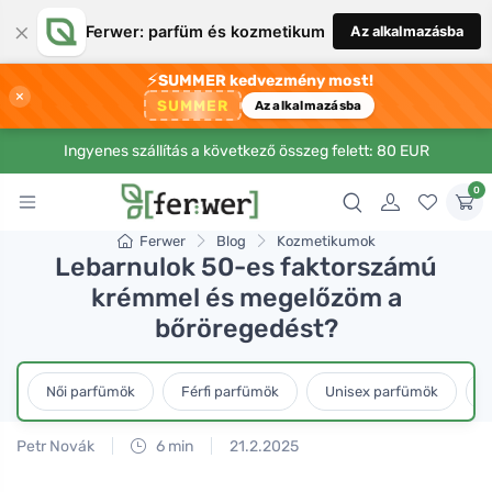
×
Ferwer: parfüm és kozmetikum
Az alkalmazásba
⚡
SUMMER kedvezmény most!
×
SUMMER
Az alkalmazásba
Ingyenes szállítás a következő összeg felett: 80 EUR
0
Ferwer
Blog
Kozmetikumok
Lebarnulok 50-es faktorszámú
krémmel és megelőzöm a
bőröregedést?
Női parfümök
Férfi parfümök
Unisex parfümök
L
Petr Novák
6 min
21.2.2025