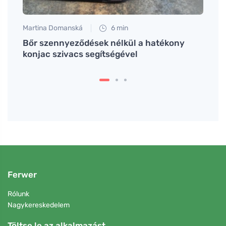
Martina Domanská
6 min
Martin
it és
Bőr szennyeződések nélkül a hatékony
Egyre
konjac szivacs segítségével
terül
Ferwer
Rólunk
Nagykereskedelem
Töltse le az alkalmazást