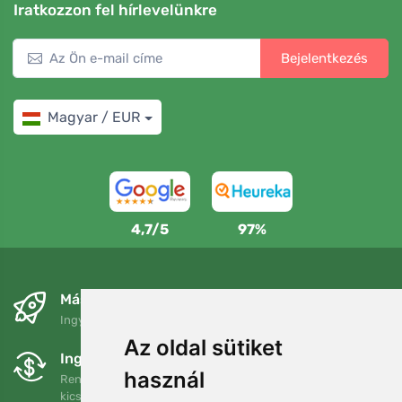
Iratkozzon fel hírlevelünkre
Bejelentkezés
Magyar / EUR
4,7/5
97%
Másnapra és ingyenesen
Ingyenes szállítás a következő összeg felett: 80 EUR
Az oldal sütiket
Ingyenes csere és visszaküldés
használ
Rendelését 90 napon belül bármikor visszaküldheti vagy
kicserélheti.