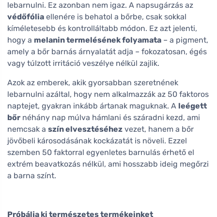
lebarnulni. Ez azonban nem igaz. A napsugárzás az
védőfólia
ellenére is behatol a bőrbe, csak sokkal
kíméletesebb és kontrolláltabb módon. Ez azt jelenti,
hogy a
melanin termelésének folyamata
– a pigment,
amely a bőr barnás árnyalatát adja – fokozatosan, égés
vagy túlzott irritáció veszélye nélkül zajlik.
Azok az emberek, akik gyorsabban szeretnének
lebarnulni azáltal, hogy nem alkalmazzák az 50 faktoros
naptejet, gyakran inkább ártanak maguknak. A
leégett
bőr
néhány nap múlva hámlani és száradni kezd, ami
nemcsak a
szín elvesztéséhez
vezet, hanem a bőr
jövőbeli károsodásának kockázatát is növeli. Ezzel
szemben 50 faktorral egyenletes barnulás érhető el
extrém beavatkozás nélkül, ami hosszabb ideig megőrzi
a barna színt.
Próbálja ki természetes termékeinket