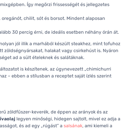
mixgépben. Így megőrzi frissességét és jellegzetes
, oregánót, chilit, sót és borsot. Mindent alaposan
galább 30 percig érni, de ideális esetben néhány órán át.
olyan jól illik a marhából készült steakhez, mint tofuhoz
tt zöldségnyársakat, halakat vagy csirkehúst is. Nyáron
sséget ad a sült ételeknek és salátáknak.
ltozatot is készítenek, az úgynevezett „chimichurri
az – ebben a stílusban a receptet saját ízlés szerint
erű zöldfűszer-keverék, de éppen az arányok és az
ívaolaj
legyen minőségi, hidegen sajtolt, mivel ez adja a
vasságot, és ad egy „rúgást” a
salsának
, ami kiemeli a