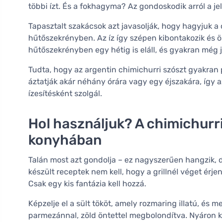
többi ízt. És a fokhagyma? Az gondoskodik arról a jel
Tapasztalt szakácsok azt javasolják, hogy hagyjuk a 
hűtőszekrényben. Az íz így szépen kibontakozik és 
hűtőszekrényben egy hétig is eláll, és gyakran még j
Tudta, hogy az argentin chimichurri szószt gyakran p
áztatják akár néhány órára vagy egy éjszakára, így az
ízesítésként szolgál.
Hol használjuk? A chimichurr
konyhában
Talán most azt gondolja – ez nagyszerűen hangzik, 
készült receptek nem kell, hogy a grillnél véget érje
Csak egy kis fantázia kell hozzá.
Képzelje el a sült tököt, amely rozmaring illatú, és m
parmezánnal, zöld öntettel megbolondítva. Nyáron k