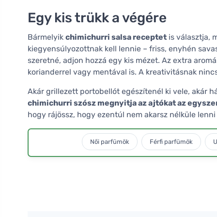
Egy kis trükk a végére
Bármelyik
chimichurri salsa receptet
is választja, 
kiegyensúlyozottnak kell lennie – friss, enyhén savas
szeretné, adjon hozzá egy kis mézet. Az extra arom
korianderrel vagy mentával is. A kreativitásnak ninc
Akár grillezett portobellót egészítenél ki vele, akár h
chimichurri szósz megnyitja az ajtókat az egysze
hogy rájössz, hogy ezentúl nem akarsz nélküle lenni
Női parfümök
Férfi parfümök
U