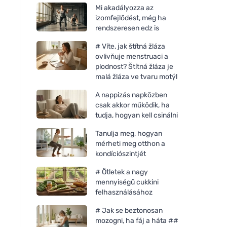
Mi akadályozza az
izomfejlődést, még ha
rendszeresen edz is
# Víte, jak štítná žláza
ovlivňuje menstruaci a
plodnost? Štítná žláza je
malá žláza ve tvaru motýl
A nappizás napközben
csak akkor működik, ha
tudja, hogyan kell csinálni
Tanulja meg, hogyan
mérheti meg otthon a
kondíciószintjét
# Ötletek a nagy
mennyiségű cukkini
felhasználásához
# Jak se beztonosan
mozogni, ha fáj a háta ##