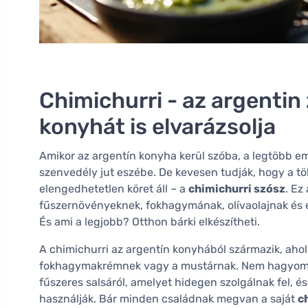
Chimichurri - az argentin 
konyhát is elvarázsolja
Amikor az argentín konyha kerül szóba, a legtöbb embe
szenvedély jut eszébe. De kevesen tudják, hogy a t
elengedhetetlen köret áll – a
chimichurri szósz
. Ez
fűszernövényeknek, fokhagymának, olívaolajnak és e
És ami a legjobb? Otthon bárki elkészítheti.
A chimichurri az argentín konyhából származik, ahol
fokhagymakrémnek vagy a mustárnak. Nem hagyomán
fűszeres salsáról, amelyet hidegen szolgálnak fel, é
használják. Bár minden családnak megvan a saját
c