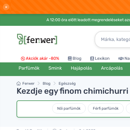
×
A 12:00 óra előtt leadott megrendeléseket azo
Akciók akár -80%
Blog
Lexikon
Na
Parfümök
Smink
Hajápolás
Arcápolás
Ferwer
Blog
Egészség
Kezdje egy finom chimichurri 
Női parfümök
Férfi parfümök