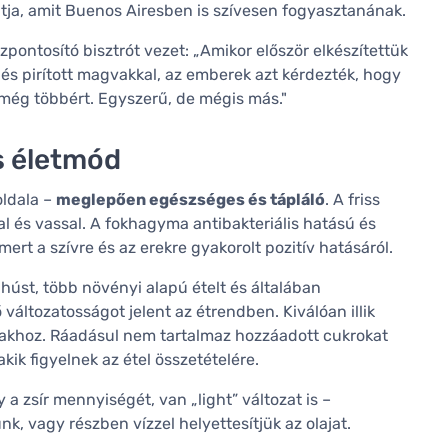
atja, amit Buenos Airesben is szívesen fogyasztanának.
zpontosító bisztrót vezet: „Amikor először elkészítettük
 és pirított magvakkal, az emberek azt kérdezték, hogy
 még többért. Egyszerű, de mégis más."
s életmód
oldala –
meglepően egészséges és tápláló
. A friss
l és vassal. A fokhagyma antibakteriális hatású és
ert a szívre és az erekre gyakorolt pozitív hatásáról.
úst, több növényi alapú ételt és általában
áltozatosságot jelent az étrendben. Kiválóan illik
akhoz. Ráadásul nem tartalmaz hozzáadott cukrokat
akik figyelnek az étel összetételére.
a zsír mennyiségét, van „light” változat is –
, vagy részben vízzel helyettesítjük az olajat.