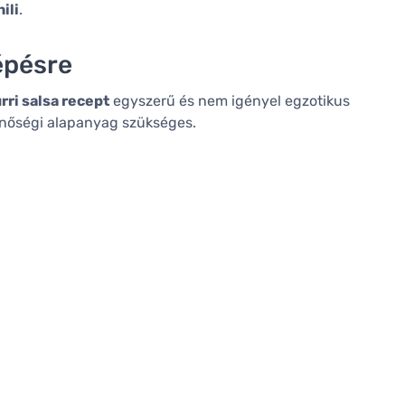
ili
.
épésre
rri salsa recept
egyszerű és nem igényel egzotikus
inőségi alapanyag szükséges.