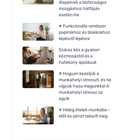
Alapelvek a biztonságos
mozgáshoz hátfájás
esetén Ha
# Funkcionális rendszer
papírokhoz és blokkokhoz
lépésről lépésre
Száraz kéz a gyakori
kézmosástól és a
hatékony ápolásuk
# Hogyan kezeljük a
munkahelyi stresszt, és ne
vigyük haza magunkkal A
munkahelyi stressz az
egyik
# Hideg ételek munkába –
időt és pénzt takarít meg