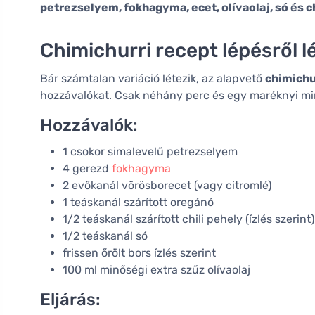
petrezselyem, fokhagyma, ecet, olívaolaj, só és ch
Chimichurri recept lépésről l
Bár számtalan variáció létezik, az alapvető
chimichu
hozzávalókat. Csak néhány perc és egy maréknyi m
Hozzávalók:
1 csokor simalevelű petrezselyem
4 gerezd
fokhagyma
2 evőkanál vörösborecet (vagy citromlé)
1 teáskanál szárított oregánó
1/2 teáskanál szárított chili pehely (ízlés szerint)
1/2 teáskanál só
frissen őrölt bors ízlés szerint
100 ml minőségi extra szűz olívaolaj
Eljárás: