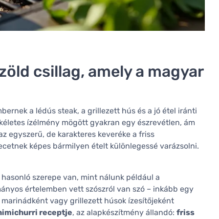
zöld csillag, amely a magyar
rnek a lédús steak, a grillezett hús és a jó étel iránti
ökéletes ízélmény mögött gyakran egy észrevétlen, ám
 az egyszerű, de karakteres keveréke a friss
cetnek képes bármilyen ételt különlegessé varázsolni.
 hasonló szerepe van, mint nálunk például a
yos értelemben vett szószról van szó – inkább egy
s marinádként vagy grillezett húsok ízesítőjeként
himichurri receptje
, az alapkészítmény állandó:
friss