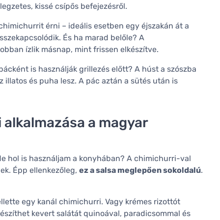
legzetes, kissé csípős befejezésről.
chimichurrit érni – ideális esetben egy éjszakán át a
összekapcsolódik. És ha marad belőle? A
obban ízlik másnap, mint frissen elkészítve.
ácként is használják grillezés előtt? A húst a szószba
 illatos és puha lesz. A pác aztán a sütés után is
i alkalmazása a magyar
de hol is használjam a konyhában? A chimichurri-val
nek. Épp ellenkezőleg,
ez a salsa meglepően sokoldalú
.
ellette egy kanál chimichurri. Vagy krémes rizottót
észíthet kevert salátát quinoával, paradicsommal és