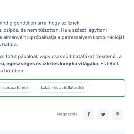
mindig gondoljon arra, hogy az íznek
, csípős, de nem túlzottan. Ha a szószt lágyítani
ás élményért kipróbálhatja a petrezselyem kombinációját
s határa.
ázi tofut pácolnál, vagy csak sült batátákat ízesítenél, a
rű, egészséges és ízletes konyha világába
. És lehet,
 a hűtőben.
nisex parfümök
Lakás- és autóillatosítók
Megosztás