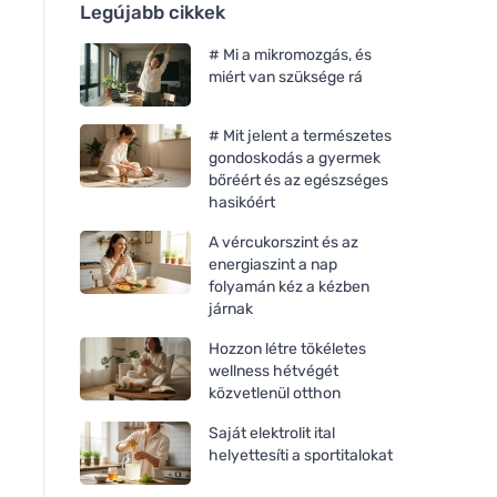
Legújabb cikkek
# Mi a mikromozgás, és
miért van szüksége rá
# Mit jelent a természetes
gondoskodás a gyermek
bőréért és az egészséges
hasikóért
A vércukorszint és az
energiaszint a nap
folyamán kéz a kézben
járnak
Hozzon létre tökéletes
wellness hétvégét
közvetlenül otthon
Saját elektrolit ital
helyettesíti a sportitalokat