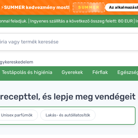
⚡
SUMMER kedvezmény most!
SUMMER
Az alkalmazás
nnal feladjuk. |
Ingyenes szállítás a következő összeg felett: 80 EUR
| 
gykereskedelem
Testápolás és higiénia
Gyerekek
Férfiak
Egészsé
recepttel, és lepje meg vendégeit
Unisex parfümök
Lakás- és autóillatosítók