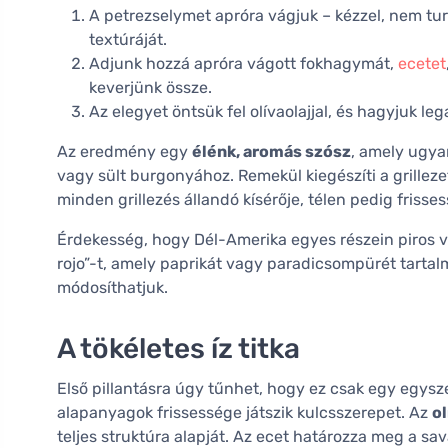
A petrezselymet apróra vágjuk – kézzel, nem tur
textúráját.
Adjunk hozzá apróra vágott fokhagymát,
ecetet
keverjünk össze.
Az elegyet öntsük fel olívaolajjal, és hagyjuk le
Az eredmény egy
élénk, aromás szósz
, amely ugyan
vagy sült burgonyához. Remekül kiegészíti a grilleze
minden grillezés állandó kísérője, télen pedig frisse
Érdekesség, hogy Dél-Amerika egyes részein piros vá
rojo”-t, amely paprikát vagy paradicsompürét tartalm
módosíthatjuk.
A tökéletes íz titka
Első pillantásra úgy tűnhet, hogy ez csak egy egysz
alapanyagok frissessége játszik kulcsszerepet. Az
ol
teljes struktúra alapját. Az ecet határozza meg a sa