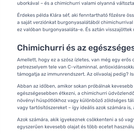
uborkával – és a chimichurri valami olyanná változt
Érdekes példa Klára séf, aki fenntartható főzésre öss
a saját verziónkat burgonyasalátából chimichurrival
ez valóban burgonyasaláta-e. És aztán visszajöttek
Chimichurri és az egészsége
Amellett, hogy ez a szósz ízletes, van még egy erős 
petrezselyem tele van C-vitaminnal, antioxidánsokka
támogatja az immunrendszert. Az olívaolaj pedig? Ism
Abban az időben, amikor sokan próbálnak kevesebb h
egészségesebben étkezni, a chimichurri üdvözlendő v
növényi húspótlókhoz vagy különböző zöldséges tál
vagy tartósítószereket – így ideális azok számára is, 
Azok számára, akik igyekeznek csökkenteni a só vagy 
egyszerűen kevesebb olajat és több ecetet használunk