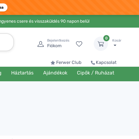
ba
Ingyenes csere és visszaküldés 90 napon belül
0
Bejelentkezés
Kosár
Fiókom
Ferwer Club
Kapcsolat
g
Háztartás
Ajándékok
Cipők / Ruházat