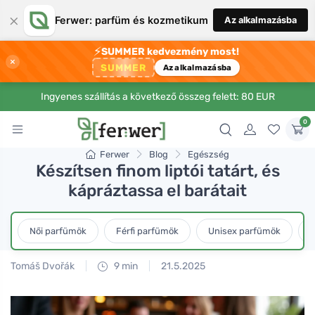
×
Ferwer: parfüm és kozmetikum
Az alkalmazásba
⚡
SUMMER kedvezmény most!
×
SUMMER
Az alkalmazásba
Ingyenes szállítás a következő összeg felett: 80 EUR
0
Ferwer
Blog
Egészség
Készítsen finom liptói tatárt, és
kápráztassa el barátait
Női parfümök
Férfi parfümök
Unisex parfümök
L
Tomáš Dvořák
9 min
21.5.2025