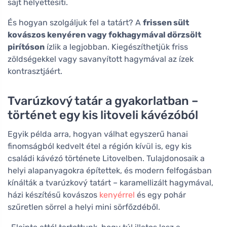
sajt helyettesíti.
És hogyan szolgáljuk fel a tatárt? A
frissen sült
kovászos kenyéren vagy fokhagymával dörzsölt
pirítóson
ízlik a legjobban. Kiegészíthetjük friss
zöldségekkel vagy savanyított hagymával az ízek
kontrasztjáért.
Tvarúzkový tatár a gyakorlatban –
történet egy kis litoveli kávézóból
Egyik példa arra, hogyan válhat egyszerű hanai
finomságból kedvelt étel a régión kívül is, egy kis
családi kávézó története Litovelben. Tulajdonosaik a
helyi alapanyagokra építettek, és modern felfogásban
kínálták a tvarúzkový tatárt – karamellizált hagymával,
házi készítésű kovászos
kenyérrel
és egy pohár
szűretlen sörrel a helyi mini sörfőzdéből.