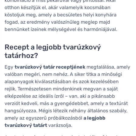
kombináció a friss pékáruval vagy pirítóssal. Akár
otthon készítjük el, akár valamelyik kocsmában
kóstoljuk meg, amely a becsületes helyi konyhára
fogad, az eredmény valószínűleg meglep majd
bennünket ízeinek mélységével és harmóniájával.
Recept a legjobb tvarúzkový
tatárhoz?
Egy
tvarúzkový tatár receptjének
megtalálása, amely
valóban megéri, nem nehéz. A siker titka a minőségi
alapanyagok kiválasztásában és azok kezelésében
rejlik. Természetesen mindenkinek megvan a saját
elképzelése az ideális ízről – van, aki a pikánsabb
verziót kedveli, más a gyengédebbet, amely a textúrát
hangsúlyozza. Mégis létezik néhány általános szabály,
amely az egyszerű próbálkozásból
a legjobb
tvarúzkový tatárt
varázsolja.