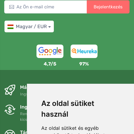
Bejelentkezés
Magyar / EUR
4,7/5
97%
Másnapra és ingyenesen
Ingyenes szállítás a következő összeg felett: 80 EUR
Az oldal sütiket
Ingyenes csere és visszaküldés
használ
Rendelését 90 napon belül bármikor visszaküldheti vagy
kicserélheti.
Az oldal sütiket és egyéb
Támogatjuk a Trees.org-ot