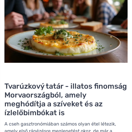
Tvarúzkový tatár - illatos finomság
Morvaországból, amely
meghódítja a szíveket és az
ízlelőbimbókat is
A cseh gasztronómiában számos olyan étel létezik,
amely első ránézésre meglepetést okoz, de már a