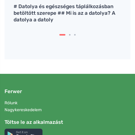
# Datolya és egészséges táplálkozásban
Hogya
betöltött szerepe ## Mi is az a datolya? A
egés
datolya a datoly
Ferwer
Rólunk
Nagykereskedelem
Töltse le az alkalmazást
Get it on