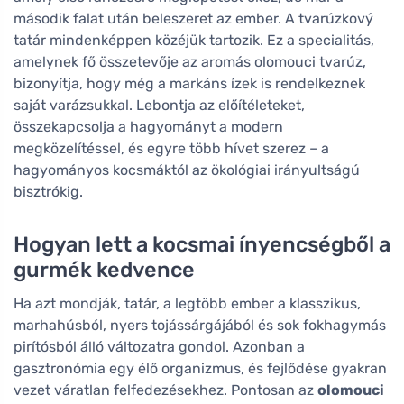
második falat után beleszeret az ember. A tvarúzkový
tatár mindenképpen közéjük tartozik. Ez a specialitás,
amelynek fő összetevője az aromás olomouci tvarúz,
bizonyítja, hogy még a markáns ízek is rendelkeznek
saját varázsukkal. Lebontja az előítéleteket,
összekapcsolja a hagyományt a modern
megközelítéssel, és egyre több hívet szerez – a
hagyományos kocsmáktól az ökológiai irányultságú
bisztrókig.
Hogyan lett a kocsmai ínyencségből a
gurmék kedvence
Ha azt mondják, tatár, a legtöbb ember a klasszikus,
marhahúsból, nyers tojássárgájából és sok fokhagymás
pirítósból álló változatra gondol. Azonban a
gasztronómia egy élő organizmus, és fejlődése gyakran
vezet váratlan felfedezésekhez. Pontosan az
olomouci