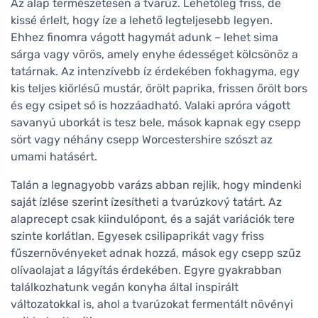
Az alap természetesen a tvarúz. Lehetőleg friss, de
kissé érlelt, hogy íze a lehető legteljesebb legyen.
Ehhez finomra vágott hagymát adunk – lehet sima
sárga vagy vörös, amely enyhe édességet kölcsönöz a
tatárnak. Az intenzívebb íz érdekében fokhagyma, egy
kis teljes kiőrlésű mustár, őrölt paprika, frissen őrölt bors
és egy csipet só is hozzáadható. Valaki apróra vágott
savanyú uborkát is tesz bele, mások kapnak egy csepp
sört vagy néhány csepp Worcestershire szószt az
umami hatásért.
Talán a legnagyobb varázs abban rejlik, hogy mindenki
saját ízlése szerint ízesítheti a tvarúzkový tatárt. Az
alaprecept csak kiindulópont, és a saját variációk tere
szinte korlátlan. Egyesek csilipaprikát vagy friss
fűszernövényeket adnak hozzá, mások egy csepp szűz
olívaolajat a lágyítás érdekében. Egyre gyakrabban
találkozhatunk vegán konyha által inspirált
változatokkal is, ahol a tvarúzokat fermentált növényi