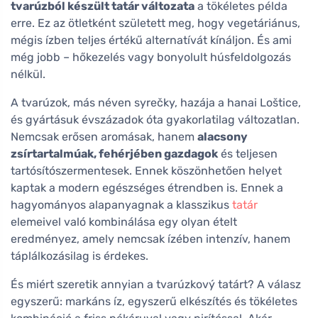
tvarúzból készült tatár változata
a tökéletes példa
erre. Ez az ötletként született meg, hogy vegetáriánus,
mégis ízben teljes értékű alternatívát kínáljon. És ami
még jobb – hőkezelés vagy bonyolult húsfeldolgozás
nélkül.
A tvarúzok, más néven syrečky, hazája a hanai Loštice,
és gyártásuk évszázadok óta gyakorlatilag változatlan.
Nemcsak erősen aromásak, hanem
alacsony
zsírtartalmúak, fehérjében gazdagok
és teljesen
tartósítószermentesek. Ennek köszönhetően helyet
kaptak a modern egészséges étrendben is. Ennek a
hagyományos alapanyagnak a klasszikus
tatár
elemeivel való kombinálása egy olyan ételt
eredményez, amely nemcsak ízében intenzív, hanem
táplálkozásilag is érdekes.
És miért szeretik annyian a tvarúzkový tatárt? A válasz
egyszerű: markáns íz, egyszerű elkészítés és tökéletes