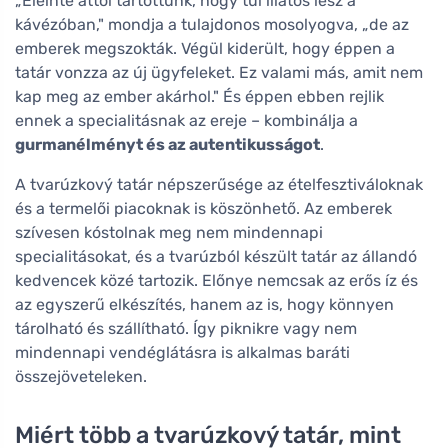
„Eleinte attól tartottunk, hogy túl illatos lesz a
kávézóban," mondja a tulajdonos mosolyogva, „de az
emberek megszokták. Végül kiderült, hogy éppen a
tatár vonzza az új ügyfeleket. Ez valami más, amit nem
kap meg az ember akárhol." És éppen ebben rejlik
ennek a specialitásnak az ereje – kombinálja a
gurmanélményt és az autentikusságot
.
A tvarúzkový tatár népszerűsége az ételfesztiváloknak
és a termelői piacoknak is köszönhető. Az emberek
szívesen kóstolnak meg nem mindennapi
specialitásokat, és a tvarúzból készült tatár az állandó
kedvencek közé tartozik. Előnye nemcsak az erős íz és
az egyszerű elkészítés, hanem az is, hogy könnyen
tárolható és szállítható. Így piknikre vagy nem
mindennapi vendéglátásra is alkalmas baráti
összejöveteleken.
Miért több a tvarúzkový tatár, mint