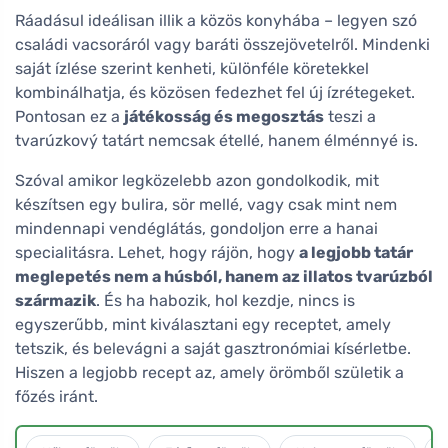
Ráadásul ideálisan illik a közös konyhába – legyen szó
családi vacsoráról vagy baráti összejövetelről. Mindenki
saját ízlése szerint kenheti, különféle köretekkel
kombinálhatja, és közösen fedezhet fel új ízrétegeket.
Pontosan ez a
játékosság és megosztás
teszi a
tvarúzkový tatárt nemcsak étellé, hanem élménnyé is.
Szóval amikor legközelebb azon gondolkodik, mit
készítsen egy bulira, sör mellé, vagy csak mint nem
mindennapi vendéglátás, gondoljon erre a hanai
specialitásra. Lehet, hogy rájön, hogy
a legjobb tatár
meglepetés nem a húsból, hanem az illatos tvarúzból
származik
. És ha habozik, hol kezdje, nincs is
egyszerűbb, mint kiválasztani egy receptet, amely
tetszik, és belevágni a saját gasztronómiai kísérletbe.
Hiszen a legjobb recept az, amely örömből születik a
főzés iránt.