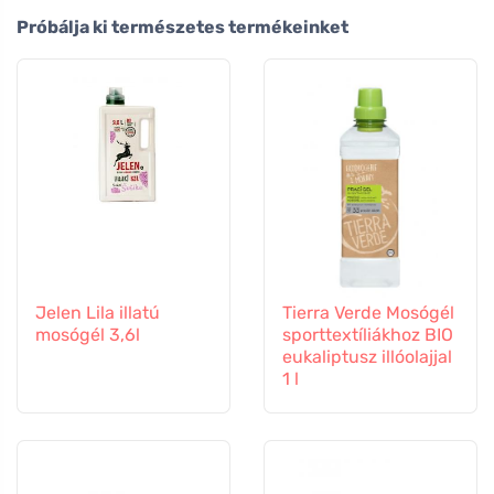
Próbálja ki természetes termékeinket
Jelen Lila illatú
Tierra Verde Mosógél
mosógél 3,6l
sporttextíliákhoz BIO
eukaliptusz illóolajjal
1 l