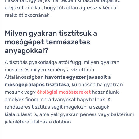
hassanak. Így teljes mértékben kihasználhatják az
erejüket anélkül, hogy túlzottan agresszív kémiai
reakciót okoznának.
Milyen gyakran tisztítsuk a
mosógépet természetes
anyagokkal?
A tisztítás gyakorisága attól függ, milyen gyakran
mosunk és milyen kemény a víz otthon.
Általánosságban
havonta egyszer javasolt a
mosógép alapos tisztítása
, különösen ha gyakran
mosunk vagy
ökológiai mosószereket
használunk,
amelyek finom maradványokat hagyhatnak. A
rendszeres tisztítás segít megelőzni a szagok
kialakulását is, amelyek gyakran penész vagy baktérium
jelenlétére utalnak a dobban.