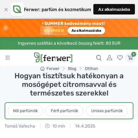
×
Ferwer: parfüm és kozmetikum
Az alkalmazásba
⚡
SUMMER kedvezmény most!
×
SUMMER
Az alkalmazásba
Ingyenes szállítás a következő összeg felett: 80 EUR
0
Ferwer
Blog
Otthon
Hogyan tisztítsuk hatékonyan a
mosógépet citromsavval és
természetes szerekkel
Női parfümök
Férfi parfümök
Unisex parfümök
L
Tomáš Vařecha
10 min
14.4.2025