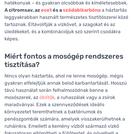
hatékonyak – és gyakran olcsóbbak és kíméletesebbek.
A citromsav, az
ecet
és a
szódabikarbóna
a háztartás
leggyakrabban használt természetes tisztítószerei közé
tartoznak. Eltávolítják a vízkövet, a szagokat és az
üledékeket, és a kombinációjuk szó szerint csodákra
képes.
Miért fontos a mosógép rendszeres
tisztítása?
Nincs olyan háztartás, ahol ne lenne mosógép, mégis
gyakran elfelejtjük annak belső karbantartását. Hosszú
távú használat során felhalmozódnak benne a
mosószerek, az
öblítők
, a ruhaszálak vagy a zsírok
maradványai. Ezek a szennyeződések ideális
környezetet teremthetnek a baktériumok és
penészgombák számára, amelyek visszakerülhetnek a
ruháinkra. Emellett a kemény vízből származó vízkő
fokozatosan eltömítheti a fűtőtestet, és növelheti a