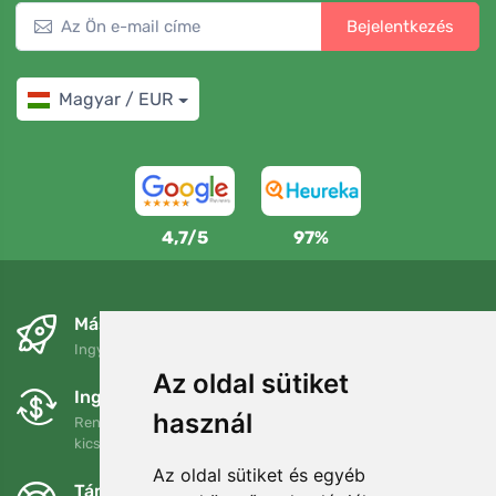
Bejelentkezés
Magyar / EUR
4,7/5
97%
Másnapra és ingyenesen
Ingyenes szállítás a következő összeg felett: 80 EUR
Az oldal sütiket
Ingyenes csere és visszaküldés
használ
Rendelését 90 napon belül bármikor visszaküldheti vagy
kicserélheti.
Az oldal sütiket és egyéb
Támogatjuk a Trees.org-ot