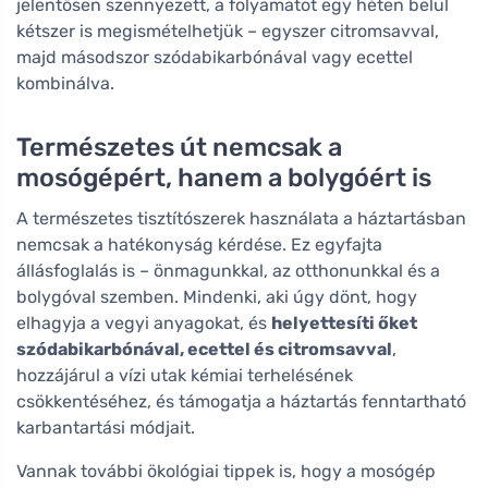
jelentősen szennyezett, a folyamatot egy héten belül
kétszer is megismételhetjük – egyszer citromsavval,
majd másodszor szódabikarbónával vagy ecettel
kombinálva.
Természetes út nemcsak a
mosógépért, hanem a bolygóért is
A természetes tisztítószerek használata a háztartásban
nemcsak a hatékonyság kérdése. Ez egyfajta
állásfoglalás is – önmagunkkal, az otthonunkkal és a
bolygóval szemben. Mindenki, aki úgy dönt, hogy
elhagyja a vegyi anyagokat, és
helyettesíti őket
szódabikarbónával, ecettel és citromsavval
,
hozzájárul a vízi utak kémiai terhelésének
csökkentéséhez, és támogatja a háztartás fenntartható
karbantartási módjait.
Vannak további ökológiai tippek is, hogy a mosógép