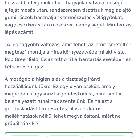
hosszabb ideig működjön: hagyjuk nyitva a mosógép
ajtaját mosás után, rendszeresen tisztítsuk meg az ajtó
gumi részét, használjunk természetes vízlágyítókat,
vagy csökkentsük a mosószer mennyiségét. Minden kis
lépés számít.
„A legnagyobb változás, amit tehet, az, amit ismételten
megtesz," mondja a híres környezetvédelmi aktivista,
Rob Greenfield. És az otthoni karbantartás esetében ez
kétszeresen igaz.
A mosógép a higiénia és a tisztaság iránti
hozzáállásunk tükre. Ez egy olyan eszköz, amely
megérdemli ugyanazt a gondoskodást, mint amit a
belehelyezett ruháknak szentelünk. És ha ezt a
gondoskodást természetes, olcsó és káros
mellékhatások nélkül lehet megvalósítani, miért ne
próbálnánk ki?