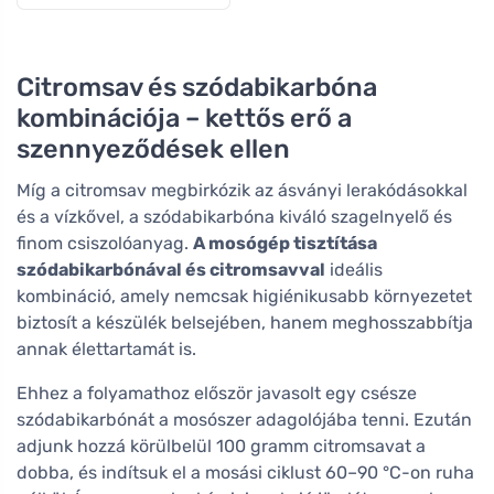
Citromsav és szódabikarbóna
kombinációja – kettős erő a
szennyeződések ellen
Míg a citromsav megbirkózik az ásványi lerakódásokkal
és a vízkővel, a szódabikarbóna kiváló szagelnyelő és
finom csiszolóanyag.
A mosógép tisztítása
szódabikarbónával és citromsavval
ideális
kombináció, amely nemcsak higiénikusabb környezetet
biztosít a készülék belsejében, hanem meghosszabbítja
annak élettartamát is.
Ehhez a folyamathoz először javasolt egy csésze
szódabikarbónát a mosószer adagolójába tenni. Ezután
adjunk hozzá körülbelül 100 gramm citromsavat a
dobba, és indítsuk el a mosási ciklust 60–90 °C-on ruha