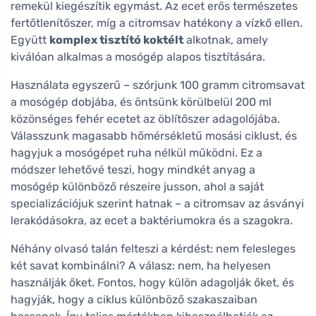
remekül kiegészítik egymást. Az ecet erős természetes
fertőtlenítőszer, míg a citromsav hatékony a vízkő ellen.
Együtt
komplex tisztító koktélt
alkotnak, amely
kiválóan alkalmas a mosógép alapos tisztítására.
Használata egyszerű – szórjunk 100 gramm citromsavat
a mosógép dobjába, és öntsünk körülbelül 200 ml
közönséges fehér ecetet az öblítőszer adagolójába.
Válasszunk magasabb hőmérsékletű mosási ciklust, és
hagyjuk a mosógépet ruha nélkül működni. Ez a
módszer lehetővé teszi, hogy mindkét anyag a
mosógép különböző részeire jusson, ahol a saját
specializációjuk szerint hatnak – a citromsav az ásványi
lerakódásokra, az ecet a baktériumokra és a szagokra.
Néhány olvasó talán felteszi a kérdést: nem felesleges
két savat kombinálni? A válasz: nem, ha helyesen
használják őket. Fontos, hogy külön adagolják őket, és
hagyják, hogy a ciklus különböző szakaszaiban