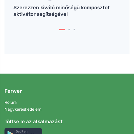
Szerezzen kiváló minőségű komposztot
Az ök
aktivátor segítségével
azzal
leggy
Ferwer
Rólunk
Nagykereskedelem
Töltse le az alkalmazást
Get it on