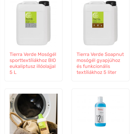
Tierra Verde Mosógél
Tierra Verde Soapnut
sporttextíliákhoz BIO
mosógél gyapjúhoz
eukaliptusz illóolajjal
és funkcionális
5 L
textíliákhoz 5 liter