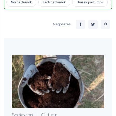
Női parfümök
Férfi parfümök
Unisex parfümök
L
Megosztás
Eva Novotná
11 min
Petr N