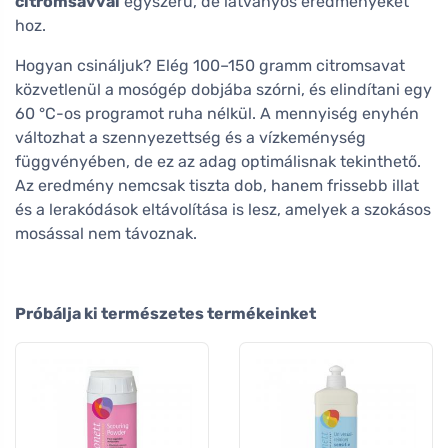
citromsavval
egyszerű, de látványos eredményeket
hoz.
Hogyan csináljuk? Elég 100–150 gramm citromsavat
közvetlenül a mosógép dobjába szórni, és elindítani egy
60 °C-os programot ruha nélkül. A mennyiség enyhén
változhat a szennyezettség és a vízkeménység
függvényében, de ez az adag optimálisnak tekinthető.
Az eredmény nemcsak tiszta dob, hanem frissebb illat
és a lerakódások eltávolítása is lesz, amelyek a szokásos
mosással nem távoznak.
Próbálja ki természetes termékeinket