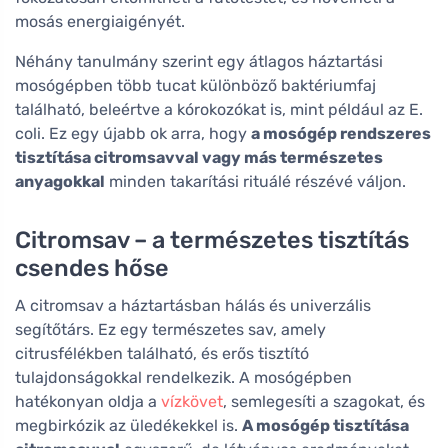
mosás energiaigényét.
Néhány tanulmány szerint egy átlagos háztartási
mosógépben több tucat különböző baktériumfaj
található, beleértve a kórokozókat is, mint például az E.
coli. Ez egy újabb ok arra, hogy
a mosógép rendszeres
tisztítása citromsavval vagy más természetes
anyagokkal
minden takarítási rituálé részévé váljon.
Citromsav – a természetes tisztítás
csendes hőse
A citromsav a háztartásban hálás és univerzális
segítőtárs. Ez egy természetes sav, amely
citrusfélékben található, és erős tisztító
tulajdonságokkal rendelkezik. A mosógépben
hatékonyan oldja a
vízkövet
, semlegesíti a szagokat, és
megbirkózik az üledékekkel is.
A mosógép tisztítása