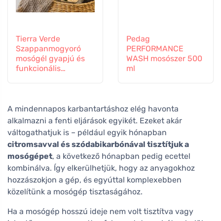
Tierra Verde
Pedag
Szappanmogyoró
PERFORMANCE
mosógél gyapjú és
WASH mosószer 500
funkcionális
ml
textíliákhoz
A mindennapos karbantartáshoz elég havonta
alkalmazni a fenti eljárások egyikét. Ezeket akár
váltogathatjuk is – például egyik hónapban
citromsavval és szódabikarbónával tisztítjuk a
mosógépet
, a következő hónapban pedig ecettel
kombinálva. Így elkerülhetjük, hogy az anyagokhoz
hozzászokjon a gép, és egyúttal komplexebben
közelítünk a mosógép tisztaságához.
Ha a mosógép hosszú ideje nem volt tisztítva vagy