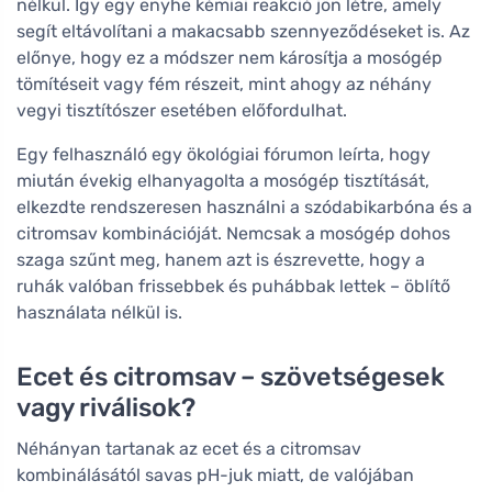
nélkül. Így egy enyhe kémiai reakció jön létre, amely
segít eltávolítani a makacsabb szennyeződéseket is. Az
előnye, hogy ez a módszer nem károsítja a mosógép
tömítéseit vagy fém részeit, mint ahogy az néhány
vegyi tisztítószer esetében előfordulhat.
Egy felhasználó egy ökológiai fórumon leírta, hogy
miután évekig elhanyagolta a mosógép tisztítását,
elkezdte rendszeresen használni a szódabikarbóna és a
citromsav kombinációját. Nemcsak a mosógép dohos
szaga szűnt meg, hanem azt is észrevette, hogy a
ruhák valóban frissebbek és puhábbak lettek – öblítő
használata nélkül is.
Ecet és citromsav – szövetségesek
vagy riválisok?
Néhányan tartanak az ecet és a citromsav
kombinálásától savas pH-juk miatt, de valójában