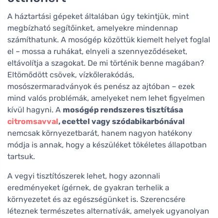
A háztartási gépeket általában úgy tekintjük, mint
megbízható segítőinket, amelyekre mindennap
számíthatunk. A mosógép közöttük kiemelt helyet foglal
el – mossa a ruhákat, elnyeli a szennyeződéseket,
eltávolítja a szagokat. De mi történik benne magában?
Eltömődött csövek, vízkőlerakódás,
mosószermaradványok és penész az ajtóban – ezek
mind valós problémák, amelyeket nem lehet figyelmen
kívül hagyni. A
mosógép rendszeres tisztítása
citromsavval
, ecettel vagy szódabikarbónával
nemcsak környezetbarát, hanem nagyon hatékony
módja is annak, hogy a készüléket tökéletes állapotban
tartsuk.
A vegyi tisztítószerek lehet, hogy azonnali
eredményeket ígérnek, de gyakran terhelik a
környezetet és az egészségünket is. Szerencsére
léteznek természetes alternatívák, amelyek ugyanolyan