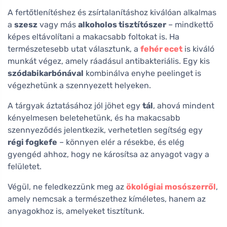
A fertőtlenítéshez és zsírtalanításhoz kiválóan alkalmas
a
szesz
vagy más
alkoholos tisztítószer
– mindkettő
képes eltávolítani a makacsabb foltokat is. Ha
természetesebb utat választunk, a
fehér ecet
is kiváló
munkát végez, amely ráadásul antibakteriális. Egy kis
szódabikarbónával
kombinálva enyhe peelinget is
végezhetünk a szennyezett helyeken.
A tárgyak áztatásához jól jöhet egy
tál
, ahová mindent
kényelmesen beletehetünk, és ha makacsabb
szennyeződés jelentkezik, verhetetlen segítség egy
régi fogkefe
– könnyen elér a résekbe, és elég
gyengéd ahhoz, hogy ne károsítsa az anyagot vagy a
felületet.
Végül, ne feledkezzünk meg az
ökológiai mosószerről
,
amely nemcsak a természethez kíméletes, hanem az
anyagokhoz is, amelyeket tisztítunk.