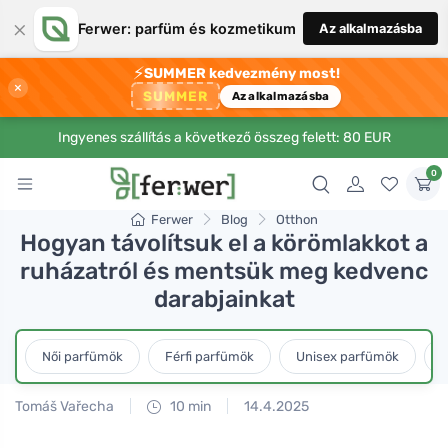
×
Ferwer: parfüm és kozmetikum
Az alkalmazásba
⚡
SUMMER kedvezmény most!
×
SUMMER
Az alkalmazásba
Ingyenes szállítás a következő összeg felett: 80 EUR
0
Ferwer
Blog
Otthon
Hogyan távolítsuk el a körömlakkot a
ruházatról és mentsük meg kedvenc
darabjainkat
Női parfümök
Férfi parfümök
Unisex parfümök
L
Tomáš Vařecha
10 min
14.4.2025