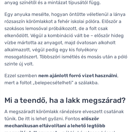
anyag színétől és a mintázat típusától függ.
Egy anyuka mesélte, hogyan öntötte véletlenül a lánya
rózsaszín körömlakkot a fehér iskolai pólóra. Először a
szokásos lemosóval próbálkozott, de a folt csak
elkenődött. Végül a kombináció vált be – először hideg
vízbe mártotta az anyagot, majd óvatosan alkoholt
alkalmazott, végül pedig egy kis folyékony
mosogatószert. Többszöri ismétlés és mosás után a póló
szinte új volt.
Ezzel szemben
nem ajánlott forró vizet használni
,
mert a foltot „belepecsételheti" a szálakba.
Mi a teendő, ha a lakk megszárad?
A megszáradt körömlakk ránézésre elveszett csatának
tűnik. De itt is lehet győzni. Fontos
először
mechanikusan eltávolítani a lehető legtöbb