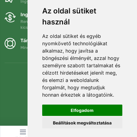
Ingyenes szállítás a következő összeg felett: 80 EUR
Az oldal sütiket
Ingyenes csere és visszaküldés
használ
Rendelését 90 napon belül bármikor visszaküldheti vagy
kicserélheti.
Az oldal sütiket és egyéb
Támogatjuk a Trees.org-ot
nyomkövető technológiákat
Minden megrendelésért ültetünk egy fát! Bővebben
Rólunk
.
alkalmaz, hogy javítsa a
böngészési élményét, azzal hogy
személyre szabott tartalmakat és
célzott hirdetéseket jelenít meg,
és elemzi a weboldalunk
forgalmát, hogy megtudjuk
honnan érkeztek a látogatóink.
Elfogadom
Beállítások megváltoztatása
© Topshelf s.r.o. Minden jog fenntartva.