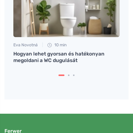
Eva Novotná
10 min
Martin
t
Hogyan lehet gyorsan és hatékonyan
Miért
megoldani a WC dugulását
párna
Ferwer