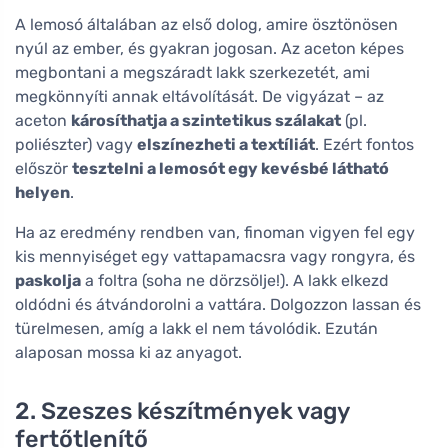
A lemosó általában az első dolog, amire ösztönösen
nyúl az ember, és gyakran jogosan. Az aceton képes
megbontani a megszáradt lakk szerkezetét, ami
megkönnyíti annak eltávolítását. De vigyázat – az
aceton
károsíthatja a szintetikus szálakat
(pl.
poliészter) vagy
elszínezheti a textíliát
. Ezért fontos
először
tesztelni a lemosót egy kevésbé látható
helyen
.
Ha az eredmény rendben van, finoman vigyen fel egy
kis mennyiséget egy vattapamacsra vagy rongyra, és
paskolja
a foltra (soha ne dörzsölje!). A lakk elkezd
oldódni és átvándorolni a vattára. Dolgozzon lassan és
türelmesen, amíg a lakk el nem távolódik. Ezután
alaposan mossa ki az anyagot.
2. Szeszes készítmények vagy
fertőtlenítő