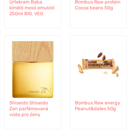
Urtekram Baba
Bombus Raw protein
kímélő mosó emulzió
Cocoa beans 50g
250ml BIO, VEG
Shiseido Shiseido
Bombus Raw energy
Zen parfémovaná
Peanut&dates 50g
voda pro ženy