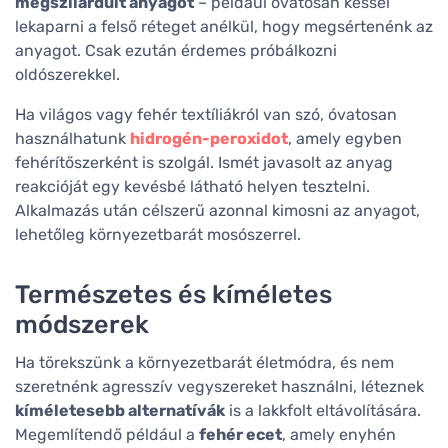
megszilárdult anyagot
– például óvatosan késsel
lekaparni a felső réteget anélkül, hogy megsértenénk az
anyagot. Csak ezután érdemes próbálkozni
oldószerekkel.
Ha világos vagy fehér textíliákról van szó, óvatosan
használhatunk
hidrogén-peroxidot
, amely egyben
fehérítőszerként is szolgál. Ismét javasolt az anyag
reakcióját egy kevésbé látható helyen tesztelni.
Alkalmazás után célszerű azonnal kimosni az anyagot,
lehetőleg környezetbarát mosószerrel.
Természetes és kíméletes
módszerek
Ha törekszünk a környezetbarát életmódra, és nem
szeretnénk agresszív vegyszereket használni, léteznek
kíméletesebb alternatívák
is a lakkfolt eltávolítására.
Megemlítendő például a
fehér ecet
, amely enyhén