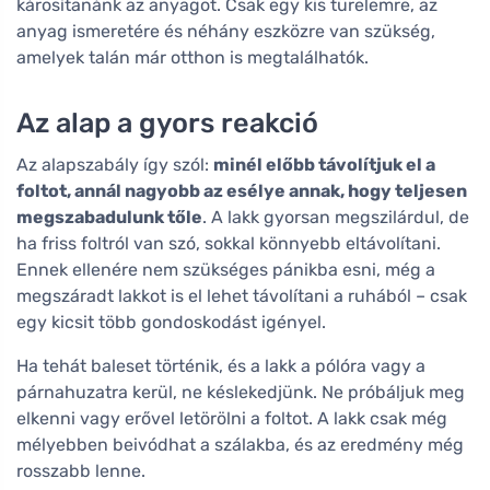
károsítanánk az anyagot. Csak egy kis türelemre, az
anyag ismeretére és néhány eszközre van szükség,
amelyek talán már otthon is megtalálhatók.
Az alap a gyors reakció
Az alapszabály így szól:
minél előbb távolítjuk el a
foltot, annál nagyobb az esélye annak, hogy teljesen
megszabadulunk tőle
. A lakk gyorsan megszilárdul, de
ha friss foltról van szó, sokkal könnyebb eltávolítani.
Ennek ellenére nem szükséges pánikba esni, még a
megszáradt lakkot is el lehet távolítani a ruhából – csak
egy kicsit több gondoskodást igényel.
Ha tehát baleset történik, és a lakk a pólóra vagy a
párnahuzatra kerül, ne késlekedjünk. Ne próbáljuk meg
elkenni vagy erővel letörölni a foltot. A lakk csak még
mélyebben beivódhat a szálakba, és az eredmény még
rosszabb lenne.