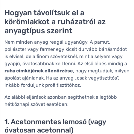
Hogyan távolítsuk el a
körömlakkot a ruházatról az
anyagtípus szerint
Nem minden anyag reagál ugyanúgy. A pamut,
poliészter vagy farmer egy kicsit durvább bánásmódot
is elvisel, de a finom szöveteknél, mint a selyem vagy
gyapjú, óvatosabbnak kell lenni. Az első lépés mindig a
ruha címkéjének ellenőrzése
, hogy megtudjuk, milyen
ápolást ajánlanak. Ha az anyag „csak vegytisztítós",
inkább forduljunk profi tisztítóhoz.
Az alábbi eljárások azonban segíthetnek a legtöbb
hétköznapi szövet esetében:
1. Acetonmentes lemosó (vagy
óvatosan acetonnal)