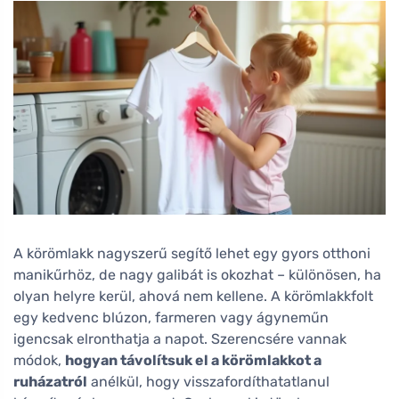
A körömlakk nagyszerű segítő lehet egy gyors otthoni
manikűrhöz, de nagy galibát is okozhat – különösen, ha
olyan helyre kerül, ahová nem kellene. A körömlakkfolt
egy kedvenc blúzon, farmeren vagy ágyneműn
igencsak elronthatja a napot. Szerencsére vannak
módok,
hogyan távolítsuk el a körömlakkot a
ruházatról
anélkül, hogy visszafordíthatatlanul