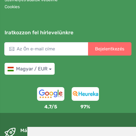
Cookies
Iratkozzon fel hírlevelünkre
Bejelentkezés
Magyar / EUR
4,7/5
97%
Másnapra és ingyenesen