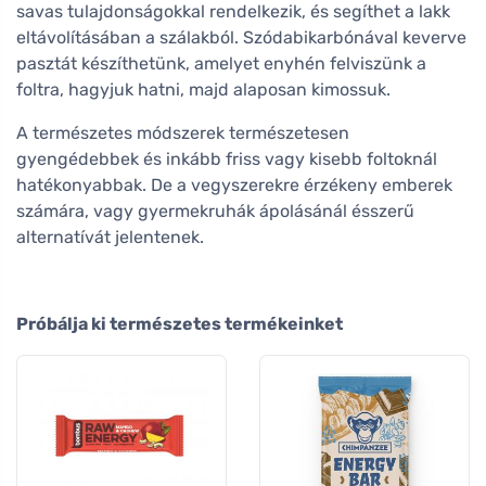
savas tulajdonságokkal rendelkezik, és segíthet a lakk
eltávolításában a szálakból. Szódabikarbónával keverve
pasztát készíthetünk, amelyet enyhén felviszünk a
foltra, hagyjuk hatni, majd alaposan kimossuk.
A természetes módszerek természetesen
gyengédebbek és inkább friss vagy kisebb foltoknál
hatékonyabbak. De a vegyszerekre érzékeny emberek
számára, vagy gyermekruhák ápolásánál ésszerű
alternatívát jelentenek.
Próbálja ki természetes termékeinket