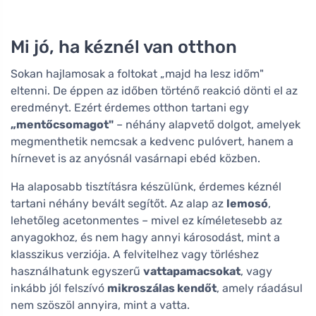
Mi jó, ha kéznél van otthon
Sokan hajlamosak a foltokat „majd ha lesz időm"
eltenni. De éppen az időben történő reakció dönti el az
eredményt. Ezért érdemes otthon tartani egy
„mentőcsomagot"
– néhány alapvető dolgot, amelyek
megmenthetik nemcsak a kedvenc pulóvert, hanem a
hírnevet is az anyósnál vasárnapi ebéd közben.
Ha alaposabb tisztításra készülünk, érdemes kéznél
tartani néhány bevált segítőt. Az alap az
lemosó
,
lehetőleg acetonmentes – mivel ez kíméletesebb az
anyagokhoz, és nem hagy annyi károsodást, mint a
klasszikus verziója. A felvitelhez vagy törléshez
használhatunk egyszerű
vattapamacsokat
, vagy
inkább jól felszívó
mikroszálas kendőt
, amely ráadásul
nem szöszöl annyira, mint a vatta.