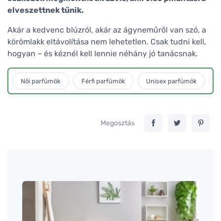
elveszettnek tűnik.
Akár a kedvenc blúzról, akár az ágyneműről van szó, a
körömlakk eltávolítása nem lehetetlen. Csak tudni kell,
hogyan – és kéznél kell lennie néhány jó tanácsnak.
Női parfümök
Férfi parfümök
Unisex parfümök
L
Megosztás