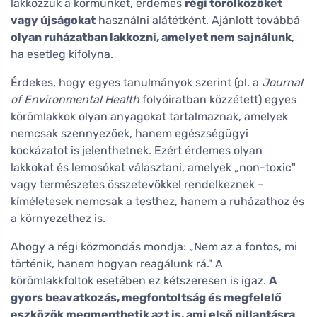
lakkozzuk a körmünket, érdemes
régi törölközőket
vagy újságokat
használni alátétként. Ajánlott továbbá
olyan ruházatban lakkozni, amelyet nem sajnálunk
,
ha esetleg kifolyna.
Érdekes, hogy egyes tanulmányok szerint (pl. a
Journal
of Environmental Health
folyóiratban közzétett) egyes
körömlakkok olyan anyagokat tartalmaznak, amelyek
nemcsak szennyezőek, hanem egészségügyi
kockázatot is jelenthetnek. Ezért érdemes olyan
lakkokat és lemosókat választani, amelyek „non-toxic"
vagy természetes összetevőkkel rendelkeznek –
kíméletesek nemcsak a testhez, hanem a ruházathoz és
a környezethez is.
Ahogy a régi közmondás mondja: „Nem az a fontos, mi
történik, hanem hogyan reagálunk rá." A
körömlakkfoltok esetében ez kétszeresen is igaz.
A
gyors beavatkozás, megfontoltság és megfelelő
eszközök megmenthetik azt is, ami első pillantásra