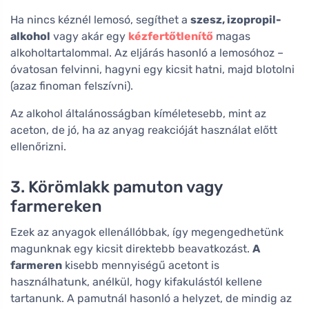
Ha nincs kéznél lemosó, segíthet a
szesz, izopropil-
alkohol
vagy akár egy
kézfertőtlenítő
magas
alkoholtartalommal. Az eljárás hasonló a lemosóhoz –
óvatosan felvinni, hagyni egy kicsit hatni, majd blotolni
(azaz finoman felszívni).
Az alkohol általánosságban kíméletesebb, mint az
aceton, de jó, ha az anyag reakcióját használat előtt
ellenőrizni.
3. Körömlakk pamuton vagy
farmereken
Ezek az anyagok ellenállóbbak, így megengedhetünk
magunknak egy kicsit direktebb beavatkozást.
A
farmeren
kisebb mennyiségű acetont is
használhatunk, anélkül, hogy kifakulástól kellene
tartanunk. A pamutnál hasonló a helyzet, de mindig az