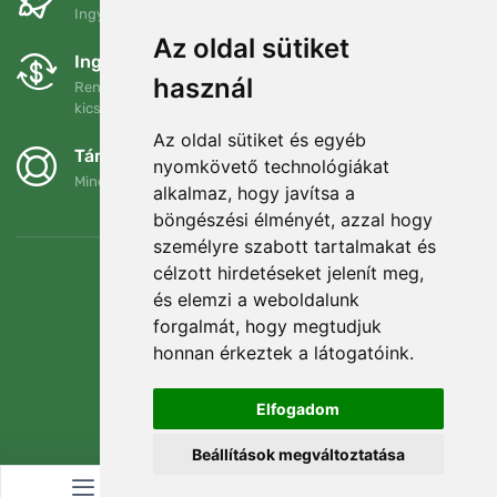
Ingyenes szállítás a következő összeg felett: 80 EUR
Az oldal sütiket
Ingyenes csere és visszaküldés
használ
Rendelését 90 napon belül bármikor visszaküldheti vagy
kicserélheti.
Az oldal sütiket és egyéb
Támogatjuk a Trees.org-ot
nyomkövető technológiákat
Minden megrendelésért ültetünk egy fát! Bővebben
Rólunk
.
alkalmaz, hogy javítsa a
böngészési élményét, azzal hogy
személyre szabott tartalmakat és
célzott hirdetéseket jelenít meg,
és elemzi a weboldalunk
forgalmát, hogy megtudjuk
honnan érkeztek a látogatóink.
Elfogadom
Beállítások megváltoztatása
© Topshelf s.r.o. Minden jog fenntartva.