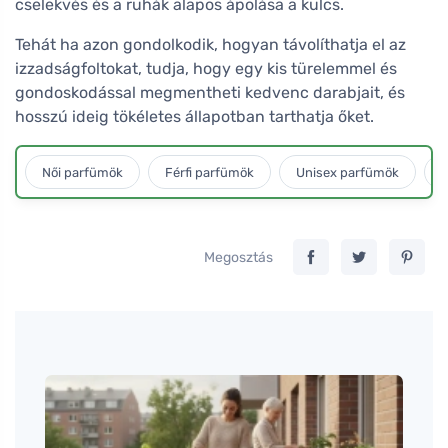
cselekvés és a ruhák alapos ápolása a kulcs.
Tehát ha azon gondolkodik, hogyan távolíthatja el az
izzadságfoltokat, tudja, hogy egy kis türelemmel és
gondoskodással megmentheti kedvenc darabjait, és
hosszú ideig tökéletes állapotban tarthatja őket.
Női parfümök
Férfi parfümök
Unisex parfümök
L
Megosztás