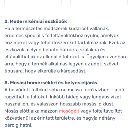
2. Modern kémiai eszközök
Ha a természetes módszerek kudarcot vallanak,
érdemes speciális folteltávolítókhoz nyúlni, amelyek
enzimeket vagy fehérítőszereket tartalmaznak. Ezek az
eszközök mélyen behatolhatnak a szálakba és
eltávolíthatják az ellenálló foltokat is. Ügyeljen azonban
arra, hogy a termék alkalmas legyen az adott szövet
típusára, hogy elkerülje a károsodást.
3. Mosási hőmérséklet és helyes eljárás
A beivódott foltokat soha ne mossa forró vízben – a hő
rögzítheti a foltokat. Inkább hideg vagy langyos vizet
használjon, és válasszon hosszabb mosási ciklust.
Mosás előtt alkalmazzon
mosógélt
vagy folteltávolítót
közvetlenül az érintett területre, és hagyja néhány
percig hatni.