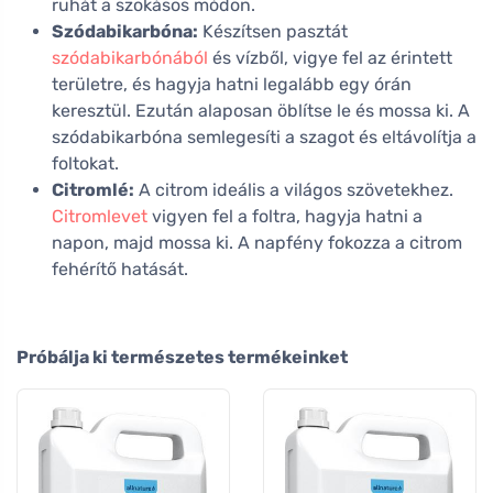
ruhát a szokásos módon.
Szódabikarbóna:
Készítsen pasztát
szódabikarbónából
és vízből, vigye fel az érintett
területre, és hagyja hatni legalább egy órán
keresztül. Ezután alaposan öblítse le és mossa ki. A
szódabikarbóna semlegesíti a szagot és eltávolítja a
foltokat.
Citromlé:
A citrom ideális a világos szövetekhez.
Citromlevet
vigyen fel a foltra, hagyja hatni a
napon, majd mossa ki. A napfény fokozza a citrom
fehérítő hatását.
Próbálja ki természetes termékeinket