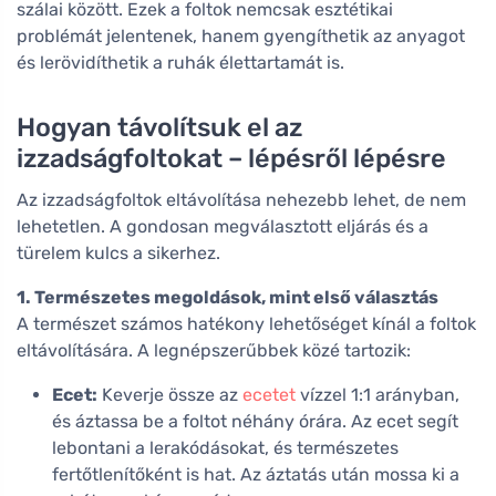
szálai között. Ezek a foltok nemcsak esztétikai
problémát jelentenek, hanem gyengíthetik az anyagot
és lerövidíthetik a ruhák élettartamát is.
Hogyan távolítsuk el az
izzadságfoltokat – lépésről lépésre
Az izzadságfoltok eltávolítása nehezebb lehet, de nem
lehetetlen. A gondosan megválasztott eljárás és a
türelem kulcs a sikerhez.
1. Természetes megoldások, mint első választás
A természet számos hatékony lehetőséget kínál a foltok
eltávolítására. A legnépszerűbbek közé tartozik:
Ecet:
Keverje össze az
ecetet
vízzel 1:1 arányban,
és áztassa be a foltot néhány órára. Az ecet segít
lebontani a lerakódásokat, és természetes
fertőtlenítőként is hat. Az áztatás után mossa ki a