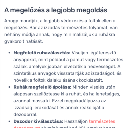
A megelőzés a legjobb megoldás
Ahogy mondják, a legjobb védekezés a foltok ellen a
megelőzés. Bár az izzadás természetes folyamat, van
néhány módja annak, hogy minimalizáljuk a ruhákra
gyakorolt hatását.
Megfelelő ruhaválasztás:
Viseljen légáteresztő
anyagokat, mint például a pamut vagy természetes
szálak, amelyek jobban elvezetik a nedvességet. A
szintetikus anyagok visszatartják az izzadságot, és
növelik a foltok kialakulásának kockázatát.
Ruhák megfelelő ápolása:
Minden viselés után
alaposan szellőztesse ki a ruhát, és ha lehetséges,
azonnal mossa ki. Ezzel megakadályozza az
izzadság lerakódását és annak reakcióját a
dezodorral.
Dezodor kiválasztása:
Használjon
természetes