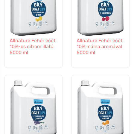
Allnature Fehér ecet
Allnature Fehér ecet
10%-os citrom illatú
10% málna aromával
5000 ml
5000 ml