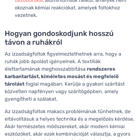
dezodorokat
alumíniumsók nélkül, amelyek nem
okoznak kémiai reakciókat, amelyek foltokhoz
vezetnek.
Hogyan gondoskodjunk hosszú
távon a ruhákról
Az izzadságfoltok figyelmeztethetnek arra, hogy a
ruhák jobb ápolást igényelnek. A textíliák
élettartamának meghosszabbítása
rendszeres
karbantartást, kíméletes mosást és megfelelő
tárolást
foglal magában. Kerülje a gyakori szárítást
közvetlen napfényen vagy szárítógépben, amely
gyengítheti a szálakat.
Az izzadságfoltok makacs problémának tűnhetnek, de
eltávolításuk a helyes technika és a megelőzés kérdése.
Akár természetes módszereket, akár modern kémiai
eszközöket, akár ezek kombinációját választja, a gyors