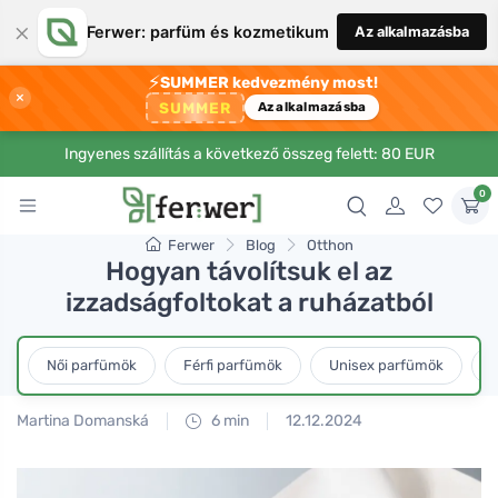
×
Ferwer: parfüm és kozmetikum
Az alkalmazásba
⚡
SUMMER kedvezmény most!
×
SUMMER
Az alkalmazásba
Ingyenes szállítás a következő összeg felett: 80 EUR
0
Ferwer
Blog
Otthon
Hogyan távolítsuk el az
izzadságfoltokat a ruházatból
Női parfümök
Férfi parfümök
Unisex parfümök
L
Martina Domanská
6 min
12.12.2024