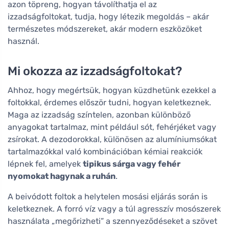
azon töpreng, hogyan távolíthatja el az
izzadságfoltokat, tudja, hogy létezik megoldás – akár
természetes módszereket, akár modern eszközöket
használ.
Mi okozza az izzadságfoltokat?
Ahhoz, hogy megértsük, hogyan küzdhetünk ezekkel a
foltokkal, érdemes először tudni, hogyan keletkeznek.
Maga az izzadság színtelen, azonban különböző
anyagokat tartalmaz, mint például sót, fehérjéket vagy
zsírokat. A dezodorokkal, különösen az alumíniumsókat
tartalmazókkal való kombinációban kémiai reakciók
lépnek fel, amelyek
tipikus sárga vagy fehér
nyomokat hagynak a ruhán
.
A beivódott foltok a helytelen mosási eljárás során is
keletkeznek. A forró víz vagy a túl agresszív mosószerek
használata „megőrizheti” a szennyeződéseket a szövet