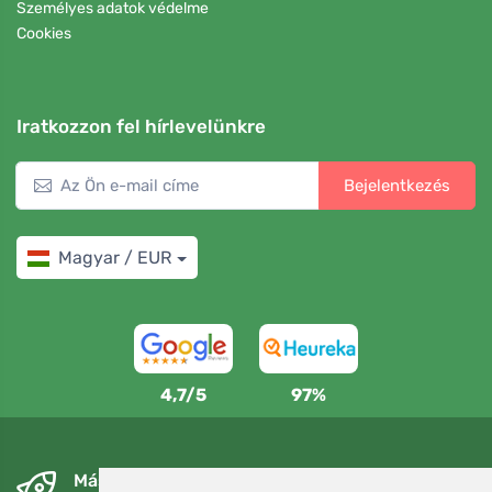
Személyes adatok védelme
Cookies
Iratkozzon fel hírlevelünkre
Bejelentkezés
Magyar / EUR
4,7/5
97%
Másnapra és ingyenesen