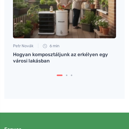
Petr Novák
6 min
Jan S
evési
Hogyan komposztáljunk az erkélyen egy
Haték
városi lakásban
küzd