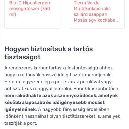
Bio-D Hipoallergén
Tierra Verde
mosogatószer (750
Multifunkcionális
ml)
szilárd szappan
Mosás egy kockában
(165 g) - mosogat,
mosogat, mosogat és
padlót mosogat.
Hogyan biztosítsuk a tartós
tisztaságot
A rendszeres karbantartás kulcsfontosságú ahhoz,
hogy a redőnyök hosszú ideig tiszták maradjanak.
Hetente egyszer elég a port száraz porolóval vagy
antisztatikus ronggyal letörölni. Ennek köszönhetően
nem rakódnak le azok a szennyeződések, amelyek
később alaposabb és időigényesebb mosást
igényelnének
. A nagyobb fényesség érdekében
időnként használhat olyan tisztítószereket is, amelyek
taszítják a port.