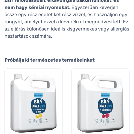
zsír feloldásában, eltávolítja a baktériumokat, és
nem hagy kémiai nyomokat
. Egyszerűen keverjen
össze egy rész ecetet két rész vízzel, és használjon egy
rongyot, amelyet ezzel a keverékkel megnedvesített. Ez
az eljárás különösen ideális kisgyermekes vagy allergiás
háztartások számára.
Próbálja ki természetes termékeinket