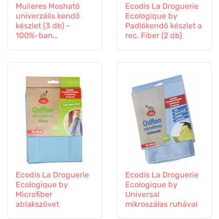
Mulieres Mosható
Ecodis La Droguerie
univerzális kendő
Ecologique by
készlet (3 db) -
Padlókendő készlet a
100%-ban
rec. Fiber (2 db)
komposztálható
Ecodis La Droguerie
Ecodis La Droguerie
Ecologique by
Ecologique by
Microfiber
Universal
ablakszövet
mikroszálas ruhával