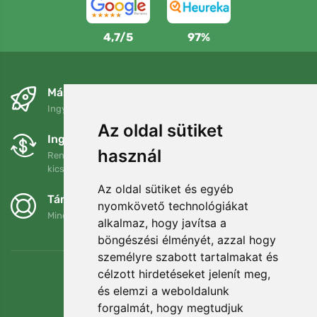
4,7/5
97%
Másnapra és ingyenesen
Ingyenes szállítás a következő összeg felett: 80 EUR
Az oldal sütiket
Ingyenes csere és visszaküldés
használ
Rendelését 90 napon belül bármikor visszaküldheti vagy
kicserélheti.
Az oldal sütiket és egyéb
Támogatjuk a Trees.org-ot
nyomkövető technológiákat
Minden megrendelésért ültetünk egy fát! Bővebben
Rólunk
.
alkalmaz, hogy javítsa a
böngészési élményét, azzal hogy
személyre szabott tartalmakat és
célzott hirdetéseket jelenít meg,
és elemzi a weboldalunk
forgalmát, hogy megtudjuk