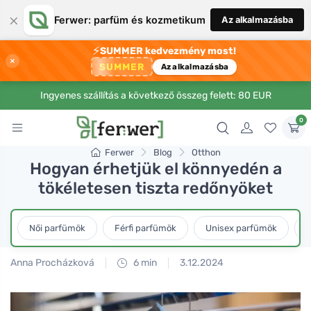
×
Ferwer: parfüm és kozmetikum
Az alkalmazásba
⚡
SUMMER kedvezmény most!
×
SUMMER
Az alkalmazásba
Ingyenes szállítás a következő összeg felett: 80 EUR
0
Ferwer
Blog
Otthon
Hogyan érhetjük el könnyedén a
tökéletesen tiszta redőnyöket
Női parfümök
Férfi parfümök
Unisex parfümök
L
Anna Procházková
6 min
3.12.2024