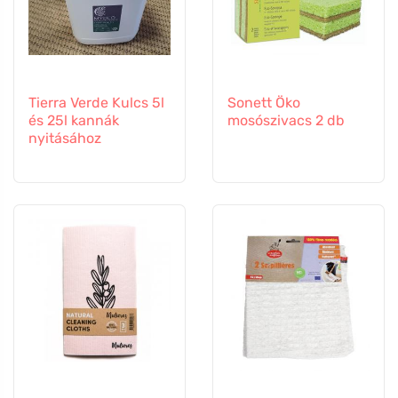
Tierra Verde Kulcs 5l
Sonett Öko
és 25l kannák
mosószivacs 2 db
nyitásához