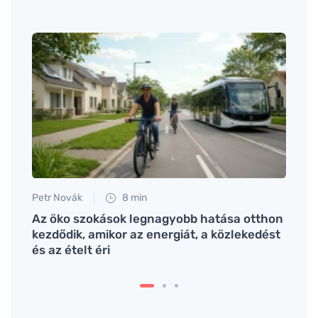
Petr Novák
8 min
Eva No
y
Az öko szokások legnagyobb hatása otthon
Házi 
kezdődik, amikor az energiát, a közlekedést
alter
és az ételt éri