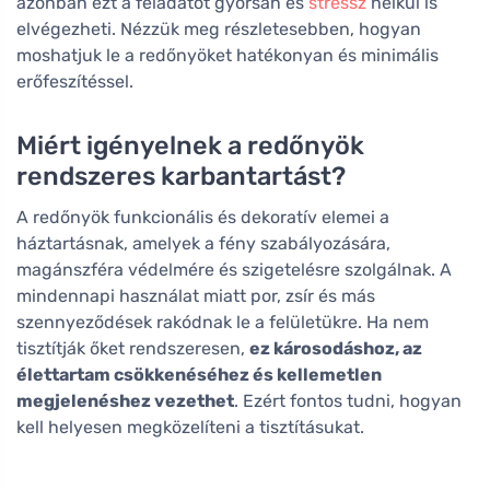
azonban ezt a feladatot gyorsan és
stressz
nélkül is
elvégezheti. Nézzük meg részletesebben, hogyan
moshatjuk le a redőnyöket hatékonyan és minimális
erőfeszítéssel.
Miért igényelnek a redőnyök
rendszeres karbantartást?
A redőnyök funkcionális és dekoratív elemei a
háztartásnak, amelyek a fény szabályozására,
magánszféra védelmére és szigetelésre szolgálnak. A
mindennapi használat miatt por, zsír és más
szennyeződések rakódnak le a felületükre. Ha nem
tisztítják őket rendszeresen,
ez károsodáshoz, az
élettartam csökkenéséhez és kellemetlen
megjelenéshez vezethet
. Ezért fontos tudni, hogyan
kell helyesen megközelíteni a tisztításukat.