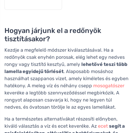
Hogyan járjunk el a redőnyök
tisztításakor?
Kezdje a megfelelő módszer kiválasztásával. Ha a
redőnyök csak enyhén porosak, elég lehet egy nedves
rongy vagy tisztító kesztyű, amely
lehetővé teszi több
lamella egyidejű törlését
. Alaposabb mosáshoz
használhat szappanos vizet, amely kíméletes és egyben
hatékony. A meleg víz és néhány csepp
mosogatószer
keveréke a legtöbb szennyeződéssel megbirkózik. A
rongyot alaposan csavarja ki, hogy ne legyen túl
nedves, és óvatosan törölje le az egyes lamellákat.
Ha a természetes alternatívákat részesíti előnyben,
kiváló választás a víz és ecet keveréke. Az
ecet
segít a