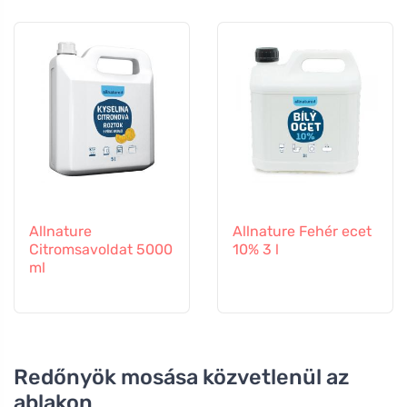
Allnature
Allnature Fehér ecet
Citromsavoldat 5000
10% 3 l
ml
Redőnyök mosása közvetlenül az
ablakon