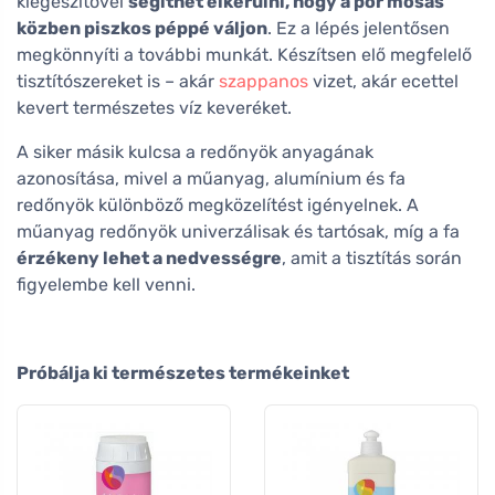
kiegészítővel
segíthet elkerülni, hogy a por mosás
közben piszkos péppé váljon
. Ez a lépés jelentősen
megkönnyíti a további munkát. Készítsen elő megfelelő
tisztítószereket is – akár
szappanos
vizet, akár ecettel
kevert természetes víz keveréket.
A siker másik kulcsa a redőnyök anyagának
azonosítása, mivel a műanyag, alumínium és fa
redőnyök különböző megközelítést igényelnek. A
műanyag redőnyök univerzálisak és tartósak, míg a fa
érzékeny lehet a nedvességre
, amit a tisztítás során
figyelembe kell venni.
Próbálja ki természetes termékeinket