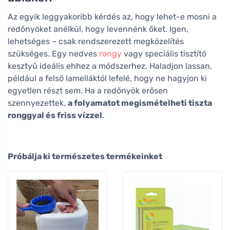
Az egyik leggyakoribb kérdés az, hogy lehet-e mosni a
redőnyöket anélkül, hogy levennénk őket. Igen,
lehetséges – csak rendszerezett megközelítés
szükséges. Egy nedves
rongy
vagy speciális tisztító
kesztyű ideális ehhez a módszerhez. Haladjon lassan,
például a felső lamelláktól lefelé, hogy ne hagyjon ki
egyetlen részt sem. Ha a redőnyök erősen
szennyezettek,
a folyamatot megismételheti tiszta
ronggyal és friss vízzel
.
Próbálja ki természetes termékeinket