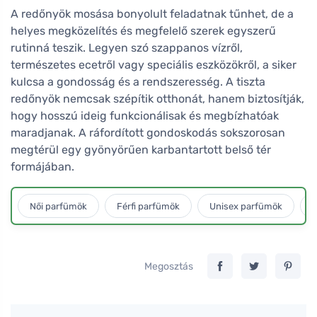
A redőnyök mosása bonyolult feladatnak tűnhet, de a
helyes megközelítés és megfelelő szerek egyszerű
rutinná teszik. Legyen szó szappanos vízről,
természetes ecetről vagy speciális eszközökről, a siker
kulcsa a gondosság és a rendszeresség. A tiszta
redőnyök nemcsak szépítik otthonát, hanem biztosítják,
hogy hosszú ideig funkcionálisak és megbízhatóak
maradjanak. A ráfordított gondoskodás sokszorosan
megtérül egy gyönyörűen karbantartott belső tér
formájában.
Női parfümök
Férfi parfümök
Unisex parfümök
L
Megosztás