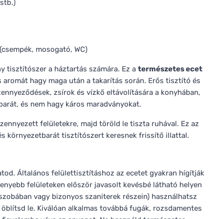
stb.)
a (csempék, mosogató, WC)
y tisztítószer a háztartás számára. Ez a
természetes ecet
es aromát hagy maga után a takarítás során. Erős tisztító és
szennyeződések, zsírok és vízkő eltávolítására a konyhában,
barát, és nem hagy káros maradványokat.
zennyezett felületekre, majd töröld le tiszta ruhával. Ez az
környezetbarát tisztítószert keresnek frissítő illattal.
tod. Általános felülettisztításhoz az ecetet gyakran hígítják
kenyebb felületeken először javasolt kevésbé látható helyen
dőszobában vagy bizonyos szaniterek részein) használhatsz
n öblítsd le. Kiválóan alkalmas továbbá fugák, rozsdamentes