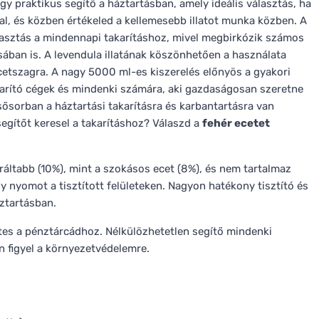
gy praktikus segítő a háztartásban, amely ideális választás, ha
sal, és közben értékeled a kellemesebb illatot munka közben. A
asztás a mindennapi takarításhoz, mivel megbirkózik számos
sában is. A levendula illatának köszönhetően a használata
cetszagra. A nagy 5000 ml-es kiszerelés előnyös a gyakori
akarító cégek és mindenki számára, aki gazdaságosan szeretne
lsősorban a háztartási takarításra és karbantartásra van
egítőt keresel a takarításhoz? Válaszd a
fehér ecetet
tráltabb (10%), mint a szokásos ecet (8%), és nem tartalmaz
 nyomot a tisztított felületeken. Nagyon hatékony tisztító és
áztartásban.
tes a pénztárcádhoz. Nélkülözhetetlen segítő mindenki
n figyel a környezetvédelemre.