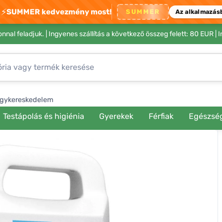
⚡
SUMMER kedvezmény most!
SUMMER
Az alkalmazás
nnal feladjuk. |
Ingyenes szállítás a következő összeg felett: 80 EUR
| 
gykereskedelem
Testápolás és higiénia
Gyerekek
Férfiak
Egészsé