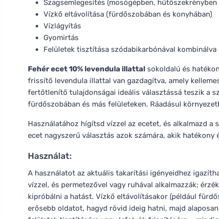
Szagsemlegesítés (mosógépben, hűtőszekrényben 
Vízkő eltávolítása (fürdőszobában és konyhában)
Vízlágyítás
Gyomirtás
Felületek tisztítása szódabikarbónával kombinálv
Fehér ecet 10% levendula illattal
sokoldalú és hatékon
frissítő levendula illattal van gazdagítva, amely kellem
fertőtlenítő tulajdonságai ideális választássá teszik a 
fürdőszobában és más felületeken. Ráadásul környezet
Használatához hígítsd vízzel az ecetet, és alkalmazd a s
ecet nagyszerű választás azok számára, akik hatékony és 
Használat:
A használatot az aktuális takarítási igényeidhez igazítha
vízzel, és permetezővel vagy ruhával alkalmazzák; érzé
kipróbálni a hatást. Vízkő eltávolításakor (például für
erősebb oldatot, hagyd rövid ideig hatni, majd alaposa