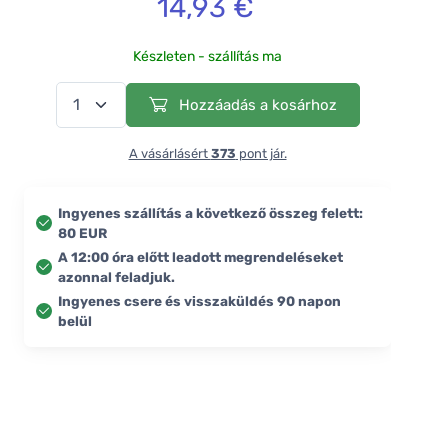
14,93 €
Készleten - szállítás ma
Hozzáadás a kosárhoz
A vásárlásért
373
pont jár.
Ingyenes szállítás a következő összeg felett:
80 EUR
A 12:00 óra előtt leadott megrendeléseket
azonnal feladjuk.
Ingyenes csere és visszaküldés 90 napon
belül