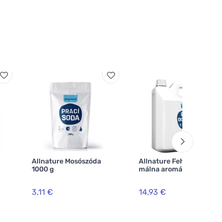
Allnature Mosószóda
Allnature Fehér ecet 10%
1000 g
málna aromával 5000 ml
3,11 €
14,93 €