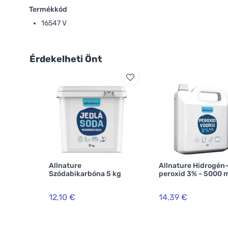
Termékkód
16547 V
Érdekelheti Önt
Allnature
Allnature Hidrogén
Szódabikarbóna 5 kg
peroxid 3% - 5000 
12,10 €
14,39 €