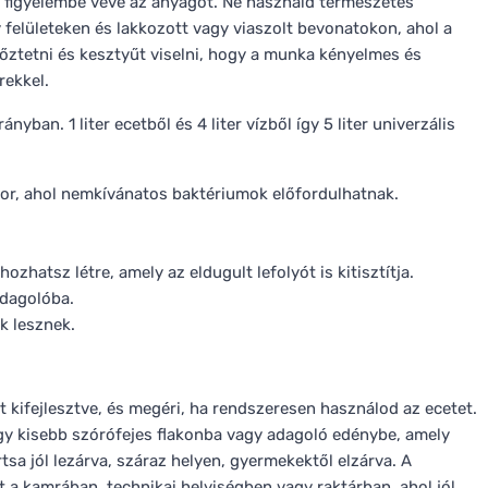
dig figyelembe véve az anyagot. Ne használd természetes
 felületeken és lakkozott vagy viaszolt bevonatokon, ahol a
lőztetni és kesztyűt viselni, hogy a munka kényelmes és
rekkel.
ányban. 1 liter ecetből és 4 liter vízből így 5 liter univerzális
kor, ahol nemkívánatos baktériumok előfordulhatnak.
zhatsz létre, amely az eldugult lefolyót is kitisztítja.
adagolóba.
k lesznek.
kifejlesztve, és megéri, ha rendszeresen használod az ecetet.
y kisebb szórófejes flakonba vagy adagoló edénybe, amely
sa jól lezárva, száraz helyen, gyermekektől elzárva. A
 a kamrában, technikai helyiségben vagy raktárban, ahol jól