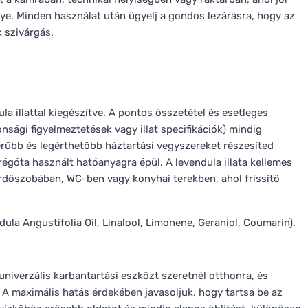
lye. Minden használat után ügyelj a gondos lezárásra, hogy az
k szivárgás.
la illattal kiegészítve. A pontos összetétel és esetleges
onsági figyelmeztetések vagy illat specifikációk) mindig
rűbb és legérthetőbb háztartási vegyszereket részesíted
régóta használt hatóanyagra épül. A levendula illata kellemes
ürdőszobában, WC-ben vagy konyhai terekben, ahol frissítő
ndula Angustifolia Oil, Linalool, Limonene, Geraniol, Coumarin).
 univerzális karbantartási eszközt szeretnél otthonra, és
 A maximális hatás érdekében javasoljuk, hogy tartsa be az