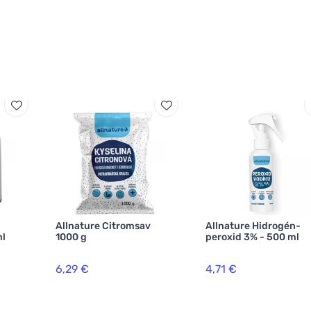
-
Allnature Citromsav
Allnature Hidrogén-
ml
1000 g
peroxid 3% - 500 ml
6,29 €
4,71 €