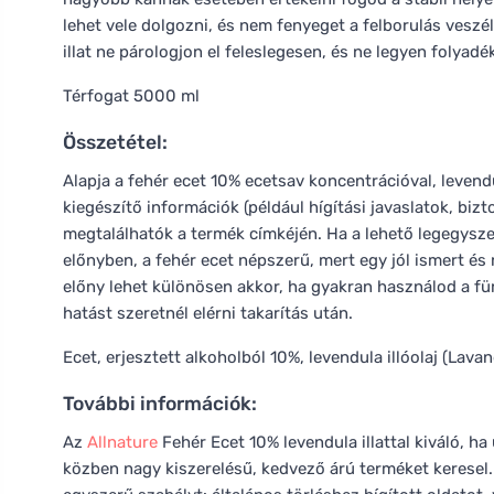
lehet vele dolgozni, és nem fenyeget a felborulás veszé
illat ne párologjon el feleslegesen, és ne legyen folyadé
Térfogat 5000 ml
Összetétel:
Alapja a fehér ecet 10% ecetsav koncentrációval, levendu
kiegészítő információk (például hígítási javaslatok, bizt
megtalálhatók a termék címkéjén. Ha a lehető legegysze
előnyben, a fehér ecet népszerű, mert egy jól ismert és 
előny lehet különösen akkor, ha gyakran használod a f
hatást szeretnél elérni takarítás után.
Ecet, erjesztett alkoholból 10%, levendula illóolaj (Lava
További információk:
Az
Allnature
Fehér Ecet 10% levendula illattal kiváló, ha
közben nagy kiszerelésű, kedvező árú terméket keresel.