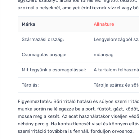
egyszerű szabályt: általános törléshez hígított oldatot
azoknál a helyeknél, amelyek érintkeznek vízzel vagy bőr
Márka
Allnature
Származási ország:
Lengyelországból s
Csomagolás anyaga:
műanyag
Mit tegyünk a csomagolással:
A tartalom felhaszn
Tárolás:
Tárolja száraz és söt
Figyelmeztetés: Bőrirritáló hatású és súlyos szemirritá
munka során ne lélegezze be a port, füstöt, gázt, ködöt
mossa meg a kezét. Az ecet használatakor viseljen véd
néhány percig. Ha kontaktlencsét visel és könnyen eltávo
szemirritáció továbbra is fennáll, forduljon orvoshoz.