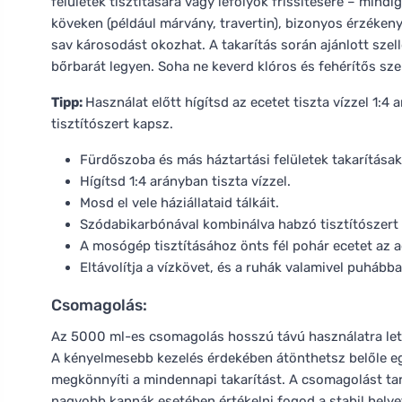
felületek tisztítására vagy lefolyók frissítésére – min
köveken (például márvány, travertin), bizonyos érzékeny
sav károsodást okozhat. A takarítás során ajánlott szel
bőrbarát legyen. Soha ne keverd klóros és fehérítős sze
Tipp:
Használat előtt hígítsd az ecetet tiszta vízzel 1:4 ar
tisztítószert kapsz.
Fürdőszoba és más háztartási felületek takarítása
Hígítsd 1:4 arányban tiszta vízzel.
Mosd el vele háziállataid tálkáit.
Szódabikarbónával kombinálva habzó tisztítószert ho
A mosógép tisztításához önts fél pohár ecetet az 
Eltávolítja a vízkövet, és a ruhák valamivel puhábba
Csomagolás:
Az 5000 ml-es csomagolás hosszú távú használatra lett 
A kényelmesebb kezelés érdekében átönthetsz belőle eg
megkönnyíti a mindennapi takarítást. A csomagolást tart
nagyobb kannák esetében értékelni fogod a stabil helyet