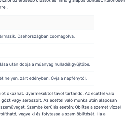
, vízkőhöz erősebb oldatot és mindig alapos öblítést, különösen
rel.
zármazik, Csehországban csomagolva.
álása után dobja a műanyag hulladékgyűjtőbe.
ét helyen, zárt edényben. Óvja a napfénytől.
ciót okozhat. Gyermekektől távol tartandó. Az ecettel való
, gőzt vagy aeroszolt. Az ecettel való munka után alaposan
őszemüveget. Szembe kerülés esetén: Öblítse a szemet vízzel
lítható, vegye ki és folytassa a szem öblítését. Ha a