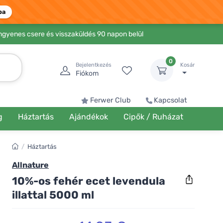
ba
Ingyenes csere és visszaküldés 90 napon belül
0
Bejelentkezés
Kosár
Fiókom
Ferwer Club
Kapcsolat
g
Háztartás
Ajándékok
Cipők / Ruházat
/
Háztartás
Allnature
10%-os fehér ecet levendula
illattal 5000 ml