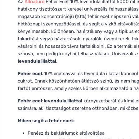
Az
Allnature
Fehér Ecet 10% levendula illattal 5000 ml e
hatékony tisztítószert keresel univerzális felhasználás
magasabb koncentrációjú (10%) fehér ecet népszerű vál
hétköznapi szennyeződéssel, és segít a vízkő eltávolítá
kényelmesebb, különösen, ha érzékeny vagy a tipikus e
takarítást végző háztartások, nyaralók, üzemi terek, t
vásárolni és hosszabb távra tartalékolni. Ez a termék e
szánva, nem pedig konyhai felhasználásra. Univerzális s
levendula illattal.
Fehér ecet
10% ecetsavval és levendula illattal koncen
cukrot. Ennek köszönhetően átlátszó színű, és nem hagy
fertőtlenítőszer, amely széles körben alkalmazható a h
Fehér ecet levendula illattal
környezetbarát és kíméle
számára, aki tisztaságot szeretne otthonában, miközbe
Miben segít a fehér ecet:
Penész és baktériumok eltávolítása