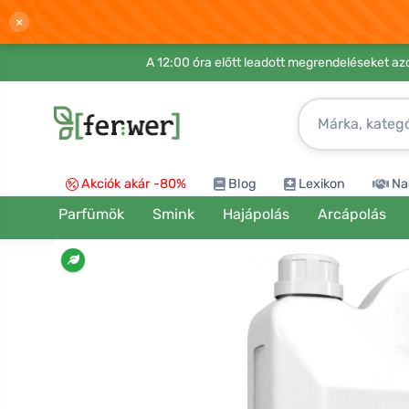
×
A 12:00 óra előtt leadott megrendeléseket azo
Akciók akár -80%
Blog
Lexikon
Na
Parfümök
Smink
Hajápolás
Arcápolás