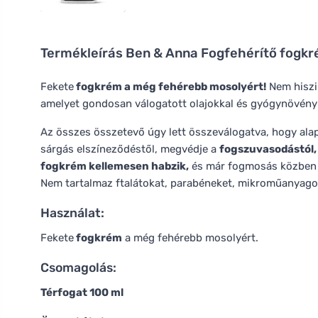
Termékleírás
Ben & Anna Fogfehérítő fogkré
Fekete
fogkrém a még fehérebb mosolyért!
Nem hiszi 
amelyet gondosan válogatott olajokkal és gyógynövény
Az összes összetevő úgy lett összeválogatva, hogy al
sárgás elszíneződéstől, megvédje a
fogszuvasodástól,
fogkrém kellemesen habzik,
és már fogmosás közben is
Nem tartalmaz ftalátokat, parabéneket, mikroműanyago
Használat:
Fekete
fogkrém
a még fehérebb mosolyért.
Csomagolás:
Térfogat 100 ml