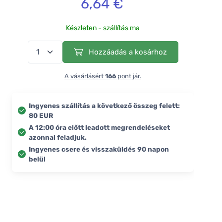
6,64 €
Készleten - szállítás ma
Hozzáadás a kosárhoz
A vásárlásért
166
pont jár.
Ingyenes szállítás a következő összeg felett:
80 EUR
A 12:00 óra előtt leadott megrendeléseket
azonnal feladjuk.
Ingyenes csere és visszaküldés 90 napon
belül