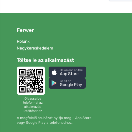
Ferwer
Rólunk
Nagykereskedelem
Töltse le az alkalmazást
Download on the
App Store
Get it on
Google Play
Olvassa be
telefonnal az
alkalmazás
letöltéséhez
A megfelelő áruházat nyitja meg – App Store
vagy Google Play a telefonodhoz.