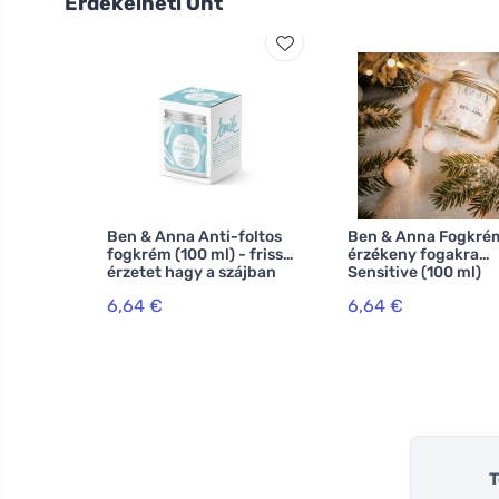
Érdekelheti Önt
Ben & Anna Anti-foltos
Ben & Anna Fogkré
fogkrém (100 ml) - friss
érzékeny fogakra
érzetet hagy a szájban
Sensitive (100 ml)
6,64 €
6,64 €
T