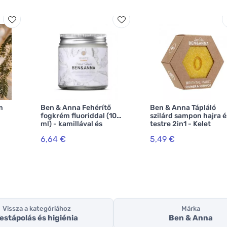
m
Ben & Anna Fehérítő
Ben & Anna Tápláló
fogkrém fluoriddal (100
szilárd sampon hajra é
ml) - kamillával és
testre 2in1 - Kelet
zsályával
varázsa (60 g)
6,64 €
5,49 €
Vissza a kategóriához
Márka
estápolás és higiénia
Ben & Anna