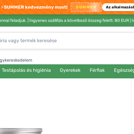
⚡
SUMMER kedvezmény most!
SUMMER
Az alkalmazás
nnal feladjuk. |
Ingyenes szállítás a következő összeg felett: 80 EUR
| 
gykereskedelem
Testápolás és higiénia
Gyerekek
Férfiak
Egészsé