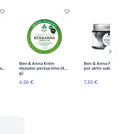
Ben & Anna Krém
Ben & Anna Fogfehérítő
s
dezodor perzsa lime (45
por aktív szénnel (15 g)
g)
6,26 €
7,30 €