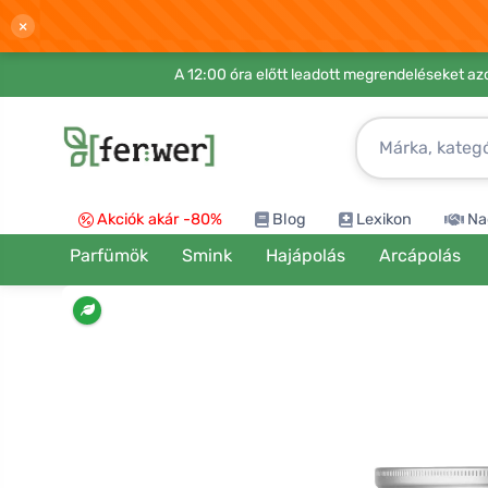
×
A 12:00 óra előtt leadott megrendeléseket azo
Akciók akár -80%
Blog
Lexikon
Na
Parfümök
Smink
Hajápolás
Arcápolás