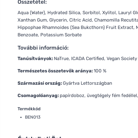
Összetétel:
Aqua (Water), Hydrated Silica, Sorbitol, Xylitol, Laury
Xanthan Gum, Glycerin, Citric Acid, Chamomilla Recutit
Hippophae Rhamnoides (Sea Bukcthorn) Fruit Extract, 
Benzoate, Potassium Sorbate
További információ:
Tanúsítványok:
NaTrue, ICADA Certified, Vegan Society
Természetes összetevők aránya:
100 %
Származási ország:
Gyártva Lettországban
Csomagolóanyag:
papírdoboz, üvegtégely fém fedéllel,
Termékkód
BEN013