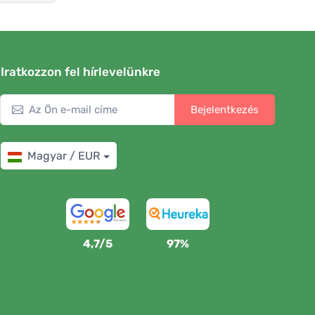
Iratkozzon fel hírlevelünkre
Bejelentkezés
Magyar / EUR
4,7/5
97%