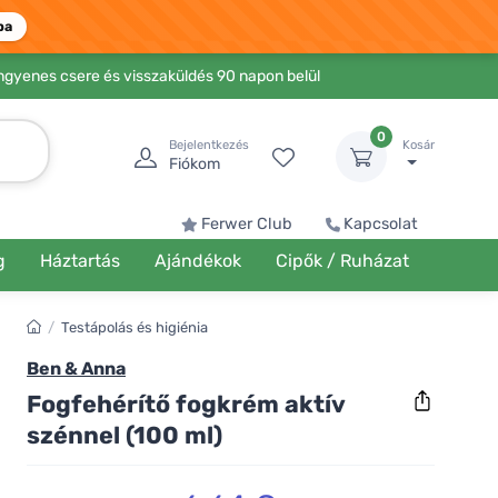
ba
Ingyenes csere és visszaküldés 90 napon belül
0
Bejelentkezés
Kosár
Fiókom
Ferwer Club
Kapcsolat
g
Háztartás
Ajándékok
Cipők / Ruházat
/
Testápolás és higiénia
Ben & Anna
Fogfehérítő fogkrém aktív
szénnel (100 ml)