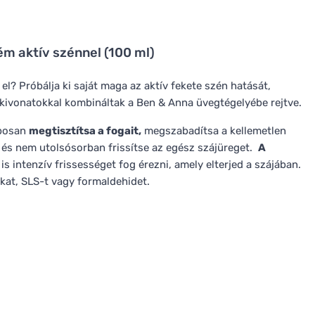
m aktív szénnel (100 ml)
el? Próbálja ki saját maga az aktív fekete szén hatását,
kivonatokkal kombináltak a Ben & Anna üvegtégelyébe rejtve.
aposan
megtisztítsa a fogait,
megszabadítsa a kellemetlen
és nem utolsósorban frissítse az egész szájüreget.
A
 intenzív frissességet fog érezni, amely elterjed a szájában.
kat, SLS-t vagy formaldehidet.