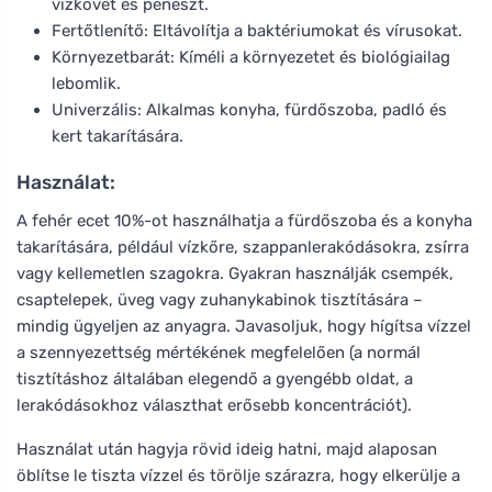
vízkövet és penészt.
Fertőtlenítő: Eltávolítja a baktériumokat és vírusokat.
Környezetbarát: Kíméli a környezetet és biológiailag
lebomlik.
Univerzális: Alkalmas konyha, fürdőszoba, padló és
kert takarítására.
Használat:
A fehér ecet 10%-ot használhatja a fürdőszoba és a konyha
takarítására, például vízkőre, szappanlerakódásokra, zsírra
vagy kellemetlen szagokra. Gyakran használják csempék,
csaptelepek, üveg vagy zuhanykabinok tisztítására –
mindig ügyeljen az anyagra. Javasoljuk, hogy hígítsa vízzel
a szennyezettség mértékének megfelelően (a normál
tisztításhoz általában elegendő a gyengébb oldat, a
lerakódásokhoz választhat erősebb koncentrációt).
Használat után hagyja rövid ideig hatni, majd alaposan
öblítse le tiszta vízzel és törölje szárazra, hogy elkerülje a