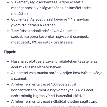
Vízkeménység csökkentése: Adjon ecetet a
mosógéphez a víz lágyításához és kíméletesebb
mosáshoz.
Gyomirtás: Az ecet vízzel keverve 1:4 arányban
gyomirtó hatású a kertben.
Tisztítás szódabikarbónával: Az ecet és
szódabikarbóna keveréke nagyszerű csempék,
mosogatók, WC és sütők tisztítására.
Tippek:
Használat előtt az érzékeny felületeken tesztelje az
ecetet kevésbé látható helyen.
Az ecettel való munka során viseljen kesztyűt és védje
a szemét.
A fehér fermentált ecet 10% ecetsavval
koncentráltabb, mint a hagyományos 8%-os ecet,
ezért mindig hígítsa vízzel használat előtt.
A fehér fermentált ecet nélkülözhetetlen segítőtárs