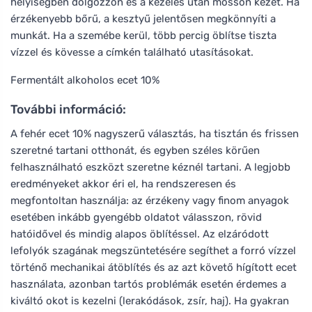
helyiségben dolgozzon és a kezelés után mosson kezet. Ha
érzékenyebb bőrű, a kesztyű jelentősen megkönnyíti a
munkát. Ha a szemébe kerül, több percig öblítse tiszta
vízzel és kövesse a címkén található utasításokat.
Fermentált alkoholos ecet 10%
További információ:
A fehér ecet 10% nagyszerű választás, ha tisztán és frissen
szeretné tartani otthonát, és egyben széles körűen
felhasználható eszközt szeretne kéznél tartani. A legjobb
eredményeket akkor éri el, ha rendszeresen és
megfontoltan használja: az érzékeny vagy finom anyagok
esetében inkább gyengébb oldatot válasszon, rövid
hatóidővel és mindig alapos öblítéssel. Az elzáródott
lefolyók szagának megszüntetésére segíthet a forró vízzel
történő mechanikai átöblítés és az azt követő hígított ecet
használata, azonban tartós problémák esetén érdemes a
kiváltó okot is kezelni (lerakódások, zsír, haj). Ha gyakran