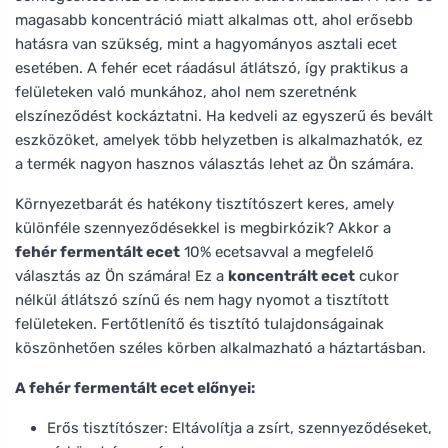
magasabb koncentráció miatt alkalmas ott, ahol erősebb
hatásra van szükség, mint a hagyományos asztali ecet
esetében. A fehér ecet ráadásul átlátszó, így praktikus a
felületeken való munkához, ahol nem szeretnénk
elszíneződést kockáztatni. Ha kedveli az egyszerű és bevált
eszközöket, amelyek több helyzetben is alkalmazhatók, ez
a termék nagyon hasznos választás lehet az Ön számára.
Környezetbarát és hatékony tisztítószert keres, amely
különféle szennyeződésekkel is megbirkózik? Akkor a
fehér fermentált ecet
10% ecetsavval a megfelelő
választás az Ön számára! Ez a
koncentrált ecet
cukor
nélkül átlátszó színű és nem hagy nyomot a tisztított
felületeken. Fertőtlenítő és tisztító tulajdonságainak
köszönhetően széles körben alkalmazható a háztartásban.
A fehér fermentált ecet előnyei:
Erős tisztítószer: Eltávolítja a zsírt, szennyeződéseket,