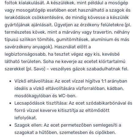
foltok kialakulását. A készülékek, mint például a mosógép
vagy mosogatógép esetében ecet használható a szagok és
lerakódások csökkentésére, de mindig kövesse a készülék
gyártójának ajánlásait. Ügyeljen az érzékeny felületekre (pl.
természetes kövek, mint a márvány vagy travertin, néhány
típusú szilikon tömítés, gumitömítések, alumínium és más
savérzékeny anyagok). Használat előtt a
legbiztonságosabb, ha tesztet végez egy kis, kevésbé
látható területen. Soha ne keverje az ecetet klórtartalmú
szerekkel (pl. Savo) – veszélyes gázok szabadulhatnak fel.
Vízkő eltávolítása: Az ecet vízzel hígítva 1:1 arányban
ideális a vízkő eltávolítására vízforralóban, kádban,
mosdókagylóban és WC-ben.
Lecsapódások tisztítása: Az ecet szódabikarbónával és
forró vízzel keverve kitisztítja az eltömődött
lefolyókat.
Szagok ellen: Az ecet permetezőben semlegesíti a
szagokat a hűtőben, szemetesben és cipőkben.