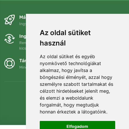
Másnapra és ingyenesen
Ingyenes szállítás a következő összeg felett: 80 EUR
Az oldal sütiket
Ingyenes csere és visszaküldés
használ
Rendelését 90 napon belül bármikor visszaküldheti vagy
kicserélheti.
Az oldal sütiket és egyéb
Támogatjuk a Trees.org-ot
nyomkövető technológiákat
Minden megrendelésért ültetünk egy fát! Bővebben
Rólunk
.
alkalmaz, hogy javítsa a
böngészési élményét, azzal hogy
személyre szabott tartalmakat és
célzott hirdetéseket jelenít meg,
és elemzi a weboldalunk
forgalmát, hogy megtudjuk
honnan érkeztek a látogatóink.
Elfogadom