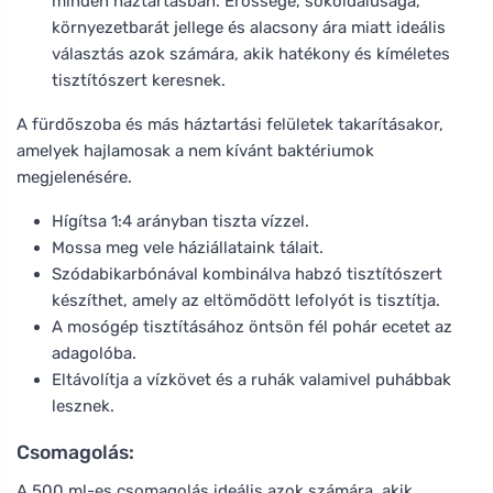
minden háztartásban. Erőssége, sokoldalúsága,
környezetbarát jellege és alacsony ára miatt ideális
választás azok számára, akik hatékony és kíméletes
tisztítószert keresnek.
A fürdőszoba és más háztartási felületek takarításakor,
amelyek hajlamosak a nem kívánt baktériumok
megjelenésére.
Hígítsa 1:4 arányban tiszta vízzel.
Mossa meg vele háziállataink tálait.
Szódabikarbónával kombinálva habzó tisztítószert
készíthet, amely az eltömődött lefolyót is tisztítja.
A mosógép tisztításához öntsön fél pohár ecetet az
adagolóba.
Eltávolítja a vízkövet és a ruhák valamivel puhábbak
lesznek.
Csomagolás:
A 500 ml-es csomagolás ideális azok számára, akik