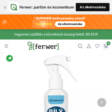
×
Ferwer: parfüm és kozmetikum
Az alkalmazásba
⚡
SUMMER kedvezmény most!
×
SUMMER
Az alkalmazásba
Ingyenes szállítás a következő összeg felett: 80 EUR
0
›