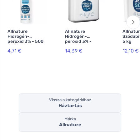
Allnature
Allnature
Allnatu
Hidrogén-
Hidrogén-
Szódabi
peroxid 3% - 500
peroxid 3% -
5 kg
ml
5000 ml
4,71 €
14,39 €
12,10 €
Vissza a kategóriához
Háztartás
Márka
Allnature