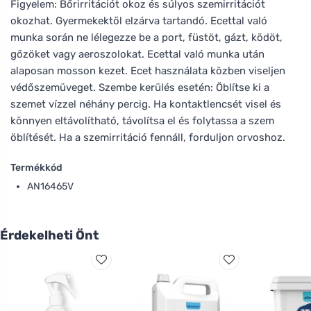
Figyelem: Bőrirritációt okoz és súlyos szemirritációt
okozhat. Gyermekektől elzárva tartandó. Ecettal való
munka során ne lélegezze be a port, füstöt, gázt, ködöt,
gőzöket vagy aeroszolokat. Ecettal való munka után
alaposan mosson kezet. Ecet használata közben viseljen
védőszemüveget. Szembe kerülés esetén: Öblítse ki a
szemet vízzel néhány percig. Ha kontaktlencsét visel és
könnyen eltávolítható, távolítsa el és folytassa a szem
öblítését. Ha a szemirritáció fennáll, forduljon orvoshoz.
Termékkód
AN16465V
Érdekelheti Önt