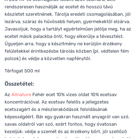
rendszeresen használják az ecetet és hosszú távú
készletet szeretnének. Tárolja eredeti csomagolásában, jól
lezárva, száraz és hűvösebb helyen, gyermekektől elzárva.
Javasoljuk, hogy a tartályt egyértelműen jelölje meg, ha az
ecetet másik palackba önti, hogy elkerülje a tévesztést.
Ügyeljen arra, hogy a készítmény ne kerüljön érzékeny
felületekkel érintkezésbe tárolás közben (pl. védtelen fém
polcok) és védje a közvetlen napfénytől.
Térfogat 500 ml
Összetétel:
Az
Allnature
Fehér ecet 10% vizes oldat 10% ecetsav
koncentrációval. Az ecetsav felelős a jellegzetes
ecetszagért és a mészlerakódások feloldásának
képességéért. Bár egy gyakran használt anyagról van szó,
savas oldatról van szó, ezért fontos, hogy óvatosan
kezeljük: védje a szemét és az érzékeny bőrt, jól szellőző