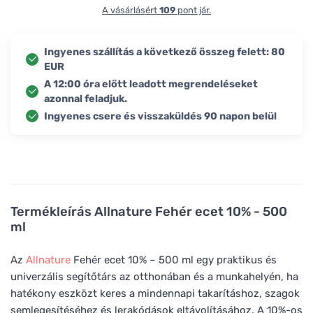
A vásárlásért
109
pont jár.
Ingyenes szállítás a következő összeg felett: 80
EUR
A 12:00 óra előtt leadott megrendeléseket
azonnal feladjuk.
Ingyenes csere és visszaküldés 90 napon belül
Termékleírás
Allnature Fehér ecet 10% - 500
ml
Az
Allnature
Fehér ecet 10% – 500 ml egy praktikus és
univerzális segítőtárs az otthonában és a munkahelyén, ha
hatékony eszközt keres a mindennapi takarításhoz, szagok
semlegesítéséhez és lerakódások eltávolításához. A 10%-os