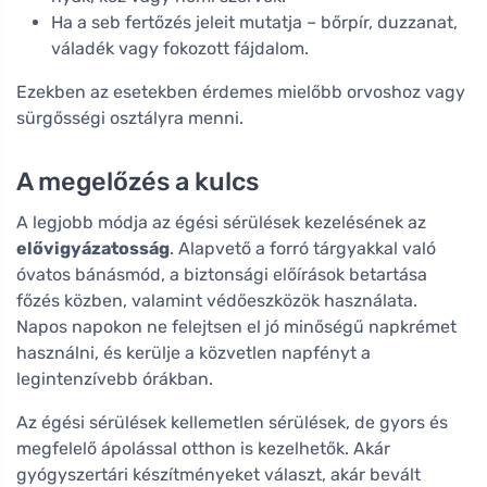
Ha a seb fertőzés jeleit mutatja – bőrpír, duzzanat,
váladék vagy fokozott fájdalom.
Ezekben az esetekben érdemes mielőbb orvoshoz vagy
sürgősségi osztályra menni.
A megelőzés a kulcs
A legjobb módja az égési sérülések kezelésének az
elővigyázatosság
. Alapvető a forró tárgyakkal való
óvatos bánásmód, a biztonsági előírások betartása
főzés közben, valamint védőeszközök használata.
Napos napokon ne felejtsen el jó minőségű napkrémet
használni, és kerülje a közvetlen napfényt a
legintenzívebb órákban.
Az égési sérülések kellemetlen sérülések, de gyors és
megfelelő ápolással otthon is kezelhetők. Akár
gyógyszertári készítményeket választ, akár bevált