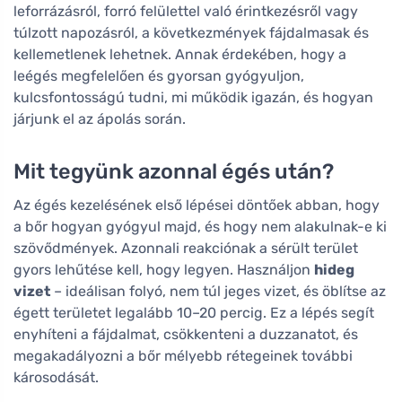
leforrázásról, forró felülettel való érintkezésről vagy
túlzott napozásról, a következmények fájdalmasak és
kellemetlenek lehetnek. Annak érdekében, hogy a
leégés megfelelően és gyorsan gyógyuljon,
kulcsfontosságú tudni, mi működik igazán, és hogyan
járjunk el az ápolás során.
Mit tegyünk azonnal égés után?
Az égés kezelésének első lépései döntőek abban, hogy
a bőr hogyan gyógyul majd, és hogy nem alakulnak-e ki
szövődmények. Azonnali reakciónak a sérült terület
gyors lehűtése kell, hogy legyen. Használjon
hideg
vizet
– ideálisan folyó, nem túl jeges vizet, és öblítse az
égett területet legalább 10–20 percig. Ez a lépés segít
enyhíteni a fájdalmat, csökkenteni a duzzanatot, és
megakadályozni a bőr mélyebb rétegeinek további
károsodását.