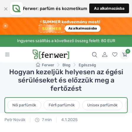
×
Ferwer: parfüm és kozmetikum
Az alkalmazásba
⚡
SUMMER kedvezmény most!
×
SUMMER
Az alkalmazásba
Ingyenes szállítás a következő összeg felett: 80 EUR
0
Ferwer
Blog
Egészség
Hogyan kezeljük helyesen az égési
sérüléseket és előzzük meg a
fertőzést
Női parfümök
Férfi parfümök
Unisex parfümök
L
Petr Novák
7 min
4.1.2025