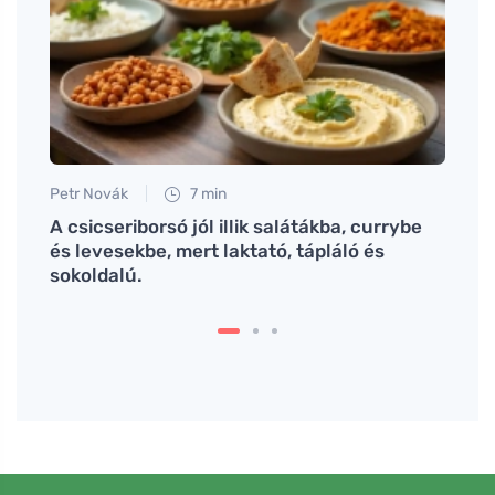
Petr Novák
7 min
Anna 
A csicseriborsó jól illik salátákba, currybe
# Hog
nyeit
és levesekbe, mert laktató, tápláló és
ismer
sokoldalú.
kulcs