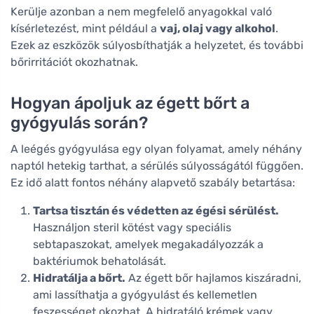
Kerülje azonban a nem megfelelő anyagokkal való
kísérletezést, mint például a
vaj, olaj vagy alkohol
.
Ezek az eszközök súlyosbíthatják a helyzetet, és további
bőrirritációt okozhatnak.
Hogyan ápoljuk az égett bőrt a
gyógyulás során?
A leégés gyógyulása egy olyan folyamat, amely néhány
naptól hetekig tarthat, a sérülés súlyosságától függően.
Ez idő alatt fontos néhány alapvető szabály betartása:
Tartsa tisztán és védetten az égési sérülést.
Használjon steril kötést vagy speciális
sebtapaszokat, amelyek megakadályozzák a
baktériumok behatolását.
Hidratálja a bőrt.
Az égett bőr hajlamos kiszáradni,
ami lassíthatja a gyógyulást és kellemetlen
feszességet okozhat. A hidratáló krémek vagy