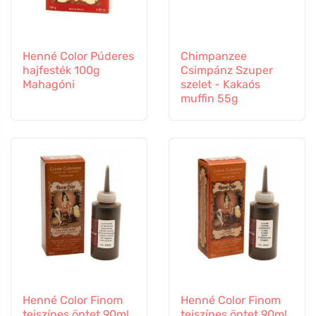
Henné Color Púderes
Chimpanzee
hajfesték 100g
Csimpánz Szuper
Mahagóni
szelet - Kakaós
muffin 55g
Henné Color Finom
Henné Color Finom
tejszínes öntet 90ml
tejszínes öntet 90ml