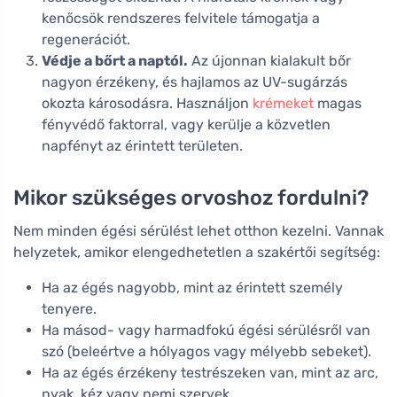
kenőcsök rendszeres felvitele támogatja a
regenerációt.
Védje a bőrt a naptól.
Az újonnan kialakult bőr
nagyon érzékeny, és hajlamos az UV-sugárzás
okozta károsodásra. Használjon
krémeket
magas
fényvédő faktorral, vagy kerülje a közvetlen
napfényt az érintett területen.
Mikor szükséges orvoshoz fordulni?
Nem minden égési sérülést lehet otthon kezelni. Vannak
helyzetek, amikor elengedhetetlen a szakértői segítség:
Ha az égés nagyobb, mint az érintett személy
tenyere.
Ha másod- vagy harmadfokú égési sérülésről van
szó (beleértve a hólyagos vagy mélyebb sebeket).
Ha az égés érzékeny testrészeken van, mint az arc,
nyak, kéz vagy nemi szervek.