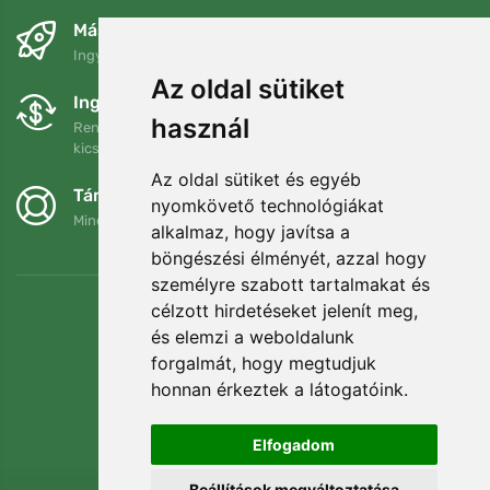
Másnapra és ingyenesen
Ingyenes szállítás a következő összeg felett: 80 EUR
Az oldal sütiket
Ingyenes csere és visszaküldés
használ
Rendelését 90 napon belül bármikor visszaküldheti vagy
kicserélheti.
Az oldal sütiket és egyéb
Támogatjuk a Trees.org-ot
nyomkövető technológiákat
Minden megrendelésért ültetünk egy fát! Bővebben
Rólunk
.
alkalmaz, hogy javítsa a
böngészési élményét, azzal hogy
személyre szabott tartalmakat és
célzott hirdetéseket jelenít meg,
és elemzi a weboldalunk
forgalmát, hogy megtudjuk
honnan érkeztek a látogatóink.
Elfogadom
Beállítások megváltoztatása