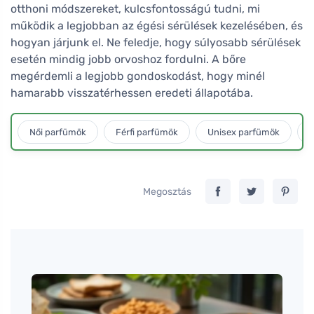
otthoni módszereket, kulcsfontosságú tudni, mi
működik a legjobban az égési sérülések kezelésében, és
hogyan járjunk el. Ne feledje, hogy súlyosabb sérülések
esetén mindig jobb orvoshoz fordulni. A bőre
megérdemli a legjobb gondoskodást, hogy minél
hamarabb visszatérhessen eredeti állapotába.
Női parfümök
Férfi parfümök
Unisex parfümök
L
Megosztás