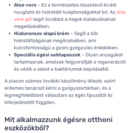
Aloe vera
– Ez a természetes összetevő kiváló
nyugtató és hidratáló tulajdonságokkal bír. Az
aloe
vera gél
segít továbbá a hegek kialakulásának
megelőzésében.
Hialuronsav alapú krém
– Segít a bőr
hidratáltságának megőrzésében, ami
kulcsfontosságú a gyors gyógyulás érdekében.
Speciális égési sebtapaszok
– Olyan anyagokat
tartalmaznak, amelyek felgyorsítják a regenerációt
és védik a sebet a baktériumok bejutásától.
A piacon számos további készítmény létezik, ezért
érdemes tanácsot kérni a gyógyszertárban, és a
legmegfelelőbbet választani az égés típusától és
kiterjedésétől függően.
Mit alkalmazzunk égésre otthoni
eszközökből?