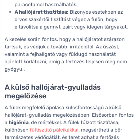
paracetamol használhatók.
A hallójárat tisztítása:
Bizonyos esetekben az
orvos szakértői tisztítást végez a fülön, hogy
eltávolítsa a gennyt, zsírt vagy idegen tárgyakat.
A kezelés során fontos, hogy a hallójáratot szárazon
tartsuk, és védjük a további irritációtól. Az úszást,
valamint a fejhallgató vagy füldugó használatát
ajánlott korlátozni, amíg a fertőzés teljesen meg nem
gyógyul.
A külső hallójárat-gyulladás
megelőzése
A fülek megfelelő ápolása kulcsfontosságú a külső
hallójárat-gyulladás megelőzésében. Elsősorban fontos
a
higiénia
, de mértékkel. A fülek túlzott tisztítása,
különösen
fültisztító pálcikákkal
, megsértheti a bőr
természetes védőgátját, és teret adhat a fertőzés