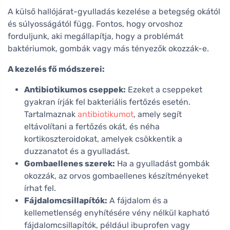
A külső hallójárat-gyulladás kezelése a betegség okától
és súlyosságától függ. Fontos, hogy orvoshoz
forduljunk, aki megállapítja, hogy a problémát
baktériumok, gombák vagy más tényezők okozzák-e.
A kezelés fő módszerei:
Antibiotikumos cseppek:
Ezeket a cseppeket
gyakran írják fel bakteriális fertőzés esetén.
Tartalmaznak
antibiotikumot
, amely segít
eltávolítani a fertőzés okát, és néha
kortikoszteroidokat, amelyek csökkentik a
duzzanatot és a gyulladást.
Gombaellenes szerek:
Ha a gyulladást gombák
okozzák, az orvos gombaellenes készítményeket
írhat fel.
Fájdalomcsillapítók:
A fájdalom és a
kellemetlenség enyhítésére vény nélkül kapható
fájdalomcsillapítók, például ibuprofen vagy