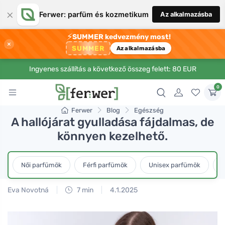
×
Ferwer: parfüm és kozmetikum
Az alkalmazásba
⚡
SUMMER kedvezmény most!
×
SUMMER
Az alkalmazásba
Ingyenes szállítás a következő összeg felett: 80 EUR
0
Ferwer
Blog
Egészség
A hallójárat gyulladása fájdalmas, de
könnyen kezelhető.
Női parfümök
Férfi parfümök
Unisex parfümök
L
Eva Novotná
7 min
4.1.2025