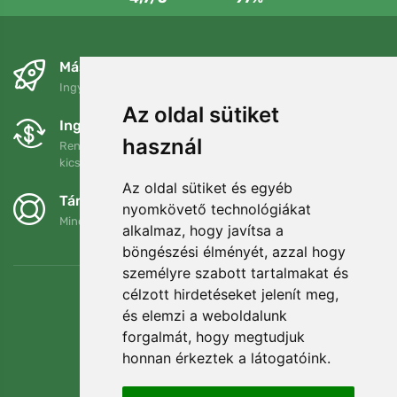
Másnapra és ingyenesen
Ingyenes szállítás a következő összeg felett: 80 EUR
Az oldal sütiket
Ingyenes csere és visszaküldés
használ
Rendelését 90 napon belül bármikor visszaküldheti vagy
kicserélheti.
Az oldal sütiket és egyéb
Támogatjuk a Trees.org-ot
nyomkövető technológiákat
Minden megrendelésért ültetünk egy fát! Bővebben
Rólunk
.
alkalmaz, hogy javítsa a
böngészési élményét, azzal hogy
személyre szabott tartalmakat és
célzott hirdetéseket jelenít meg,
és elemzi a weboldalunk
forgalmát, hogy megtudjuk
honnan érkeztek a látogatóink.