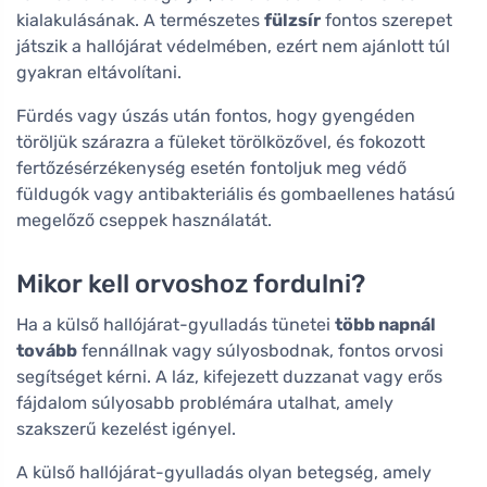
kialakulásának. A természetes
fülzsír
fontos szerepet
játszik a hallójárat védelmében, ezért nem ajánlott túl
gyakran eltávolítani.
Fürdés vagy úszás után fontos, hogy gyengéden
töröljük szárazra a füleket törölközővel, és fokozott
fertőzésérzékenység esetén fontoljuk meg védő
füldugók vagy antibakteriális és gombaellenes hatású
megelőző cseppek használatát.
Mikor kell orvoshoz fordulni?
Ha a külső hallójárat-gyulladás tünetei
több napnál
tovább
fennállnak vagy súlyosbodnak, fontos orvosi
segítséget kérni. A láz, kifejezett duzzanat vagy erős
fájdalom súlyosabb problémára utalhat, amely
szakszerű kezelést igényel.
A külső hallójárat-gyulladás olyan betegség, amely