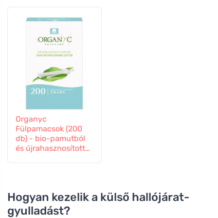
Organyc
Fülpamacsok (200
db) - bio-pamutból
és újrahasznosított
kartonból készültek
Hogyan kezelik a külső hallójárat-
gyulladást?