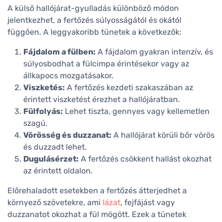
A külső hallójárat-gyulladás különböző módon
jelentkezhet, a fertőzés súlyosságától és okától
függően. A leggyakoribb tünetek a következők:
Fájdalom a fülben:
A fájdalom gyakran intenzív, és
súlyosbodhat a fülcimpa érintésekor vagy az
állkapocs mozgatásakor.
Viszketés:
A fertőzés kezdeti szakaszában az
érintett viszketést érezhet a hallójáratban.
Fülfolyás:
Lehet tiszta, gennyes vagy kellemetlen
szagú.
Vörösség és duzzanat:
A hallójárat körüli bőr vörös
és duzzadt lehet.
Dugulásérzet:
A fertőzés csökkent hallást okozhat
az érintett oldalon.
Előrehaladott esetekben a fertőzés átterjedhet a
környező szövetekre, ami
lázat
, fejfájást vagy
duzzanatot okozhat a fül mögött. Ezek a tünetek