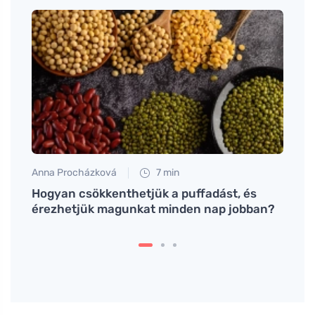
Anna Procházková
7 min
Eva No
ek
Hogyan csökkenthetjük a puffadást, és
Hogy
érezhetjük magunkat minden nap jobban?
elbűv