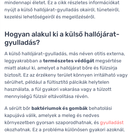
mindennapi életet. Ez a cikk részletes információkat
nyújt a külső hallójárat-gyulladás okairól, tüneteiről,
kezelési lehetőségeiről és megelőzéséről.
Hogyan alakul ki a külső hallójárat-
gyulladás?
A külső hallójárat-gyulladás, más néven otitis externa,
leggyakrabban a
természetes védőgát
megsértése
miatt alakul ki, amelyet a hallójárat bőre és fülzsírja
biztosít. Ez az érzékeny terület könnyen irritálható vagy
sérülhet, például a fültisztító pálcikák helytelen
használata, a fül gyakori vakarása vagy a túlzott
mennyiségű fülzsír eltávolítása révén.
A sérült bőr
baktériumok és gombák
behatolási
kapujává válik, amelyek a meleg és nedves
környezetben gyorsan szaporodhatnak, és
gyulladást
okozhatnak. Ez a probléma különösen gyakori azoknál,