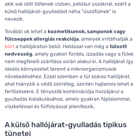
akik sok időt töltenek vízben, például úszóknál, ezért a
külső hallójárat-gyulladást néha "úszófülnek" is
nevezik.
További ok lehet a
kozmetikumok, samponok vagy
fülcseppek allergiás reakciója
, amelyek irritálhatják a
bőrt
a hallójáraton belül. Hatással van még a
túlzott
nedvesség
, amely gyakori fürdés, izzadás vagy a fülek
nem megfelelő szárítása során alakul ki. A hallójárat így
ideális környezetet teremt a mikroorganizmusok
növekedéséhez. Ezzel szemben a túl száraz hallójárat,
ahol hiányzik a védő zsírréteg, szintén hajlamos lehet a
fertőzésekre. E tényezők kombinációja hozzájárul a
gyulladás kialakulásához, amely gyakran fájdalommal,
viszketéssel és fülfolyással jelentkezik.
A külső hallójárat-gyulladás tipikus
tünetei