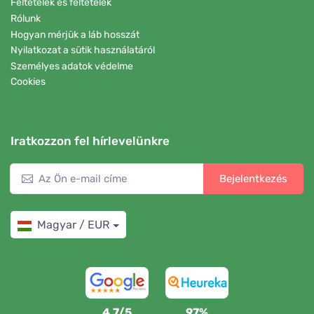
Feltételek és feltételek
Rólunk
Hogyan mérjük a láb hosszát
Nyilatkozat a sütik használatáról
Személyes adatok védelme
Cookies
Iratkozzon fel hírlevelünkre
Bejelentkezés
Magyar / EUR
4,7/5
97%