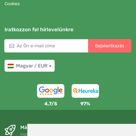
Cookies
Iratkozzon fel hírlevelünkre
Bejelentkezés
Magyar / EUR
4,7/5
97%
Másnapra és ingyenesen
Ingyenes szállítás a következő összeg felett: 80 EUR