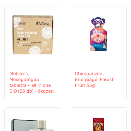
Mulieres
Chimpanzee
Mosogatógép
Energiagél Forest
tabletta - all in one
Fruit 35g
BIO (25 db) - ökocert
tanúsítvánnyal