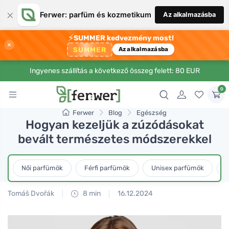
×
Ferwer: parfüm és kozmetikum
Az alkalmazásba
⚡
SUMMER kedvezmény most!
×
SUMMER
Az alkalmazásba
Ingyenes szállítás a következő összeg felett: 80 EUR
0
Ferwer
Blog
Egészség
Hogyan kezeljük a zúzódásokat
bevált természetes módszerekkel
Női parfümök
Férfi parfümök
Unisex parfümök
L
Tomáš Dvořák
8 min
16.12.2024