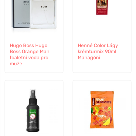
Hugo Boss Hugo
Henné Color Lágy
Boss Orange Man
krémturmix 90ml
toaletní voda pro
Mahagóni
muže