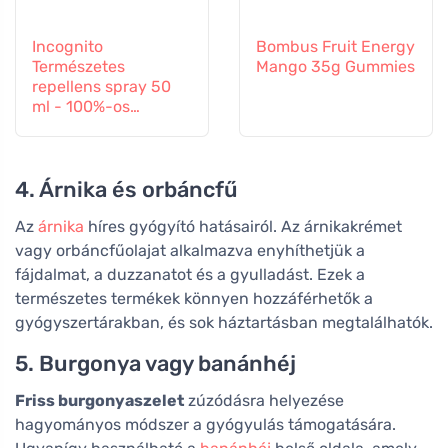
Incognito
Bombus Fruit Energy
Természetes
Mango 35g Gummies
repellens spray 50
ml - 100%-os
védelem minden
rovar ellen
4. Árnika és orbáncfű
Az
árnika
híres gyógyító hatásairól. Az árnikakrémet
vagy orbáncfűolajat alkalmazva enyhíthetjük a
fájdalmat, a duzzanatot és a gyulladást. Ezek a
természetes termékek könnyen hozzáférhetők a
gyógyszertárakban, és sok háztartásban megtalálhatók.
5. Burgonya vagy banánhéj
Friss burgonyaszelet
zúzódásra helyezése
hagyományos módszer a gyógyulás támogatására.