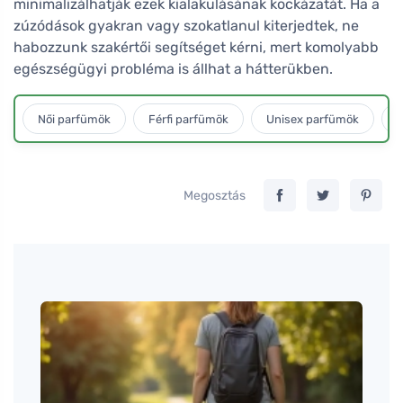
minimalizálhatják ezek kialakulásának kockázatát. Ha a
zúzódások gyakran vagy szokatlanul kiterjedtek, ne
habozzunk szakértői segítséget kérni, mert komolyabb
egészségügyi probléma is állhat a hátterükben.
Női parfümök
Férfi parfümök
Unisex parfümök
L
Megosztás