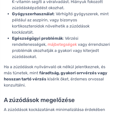
K-vitamin segíti a véralvadást. Hiányuk fokozott
zúzódásképződést okozhat.
Gyógyszerhasználat
: Vérhígító gyógyszerek, mint
például az aszpirin, vagy bizonyos
kortikoszteroidok növelhetik a zúzódások
kockázatát.
Egészségügyi problémák
: Vérzési
rendellenességek,
májbetegségek
vagy érrendszeri
problémák okozhatják a gyakori vagy kiterjedt
zúzódásokat.
Ha a zúzódások nyilvánvaló ok nélkül jelentkeznek, és
más tünetek, mint
fáradtság, gyakori orrvérzés vagy
hosszan tartó vérzés
kísérik őket, érdemes orvossal
konzultálni.
A zúzódások megelőzése
A zúzódások kockázatának minimalizálása érdekében