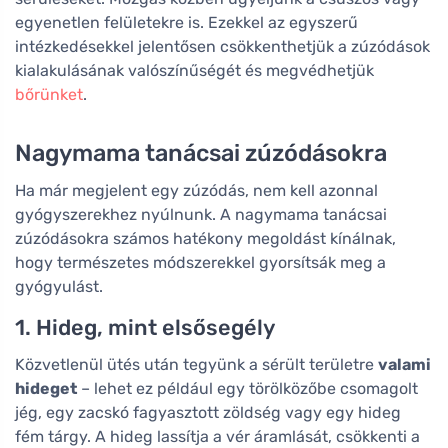
egyenetlen felületekre is. Ezekkel az egyszerű
intézkedésekkel jelentősen csökkenthetjük a zúzódások
kialakulásának valószínűségét és megvédhetjük
bőrünket
.
Nagymama tanácsai zúzódásokra
Ha már megjelent egy zúzódás, nem kell azonnal
gyógyszerekhez nyúlnunk. A nagymama tanácsai
zúzódásokra számos hatékony megoldást kínálnak,
hogy természetes módszerekkel gyorsítsák meg a
gyógyulást.
1. Hideg, mint elsősegély
Közvetlenül ütés után tegyünk a sérült területre
valami
hideget
– lehet ez például egy törölközőbe csomagolt
jég, egy zacskó fagyasztott zöldség vagy egy hideg
fém tárgy. A hideg lassítja a vér áramlását, csökkenti a