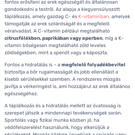
fontos erősíteni az erek egészségét és általánosan
gondoskodni a testről. Az alapja a kiegyensúlyozott
táplálkozás, amely gazdag C- és
K-vitaminban
, amelyek
támogatják az erek szilárdságát és a megfelelő
véralvadást. A C-vitamin például megtalálható
citrusfélékben, paprikában vagy eperben
, míg a K-
vitamin bőségesen megtalálható zöld leveles
zöldségekben, mint a spenót vagy a káposzta.
Fontos a hidratálás is – a
megfelelő folyadékbevitel
biztosítja a bőr rugalmasságát és jobb ellenállást a
kisebb sérülésekkel szemben. A rendszeres mozgás
javítja a vérkeringést is, ami hozzájárul az erek általános
egészségéhez.
A táplálkozás és a hidratálás mellett az óvatosság is
szerepet játszik a mindennapi tevékenységek során.
Sportolás vagy fizikai munka közben jó, ha
védőfelszerelést használunk, hogy elkerüljük a
sérüléseket. Mozgás közben ügyeljünk a csúszós vagy