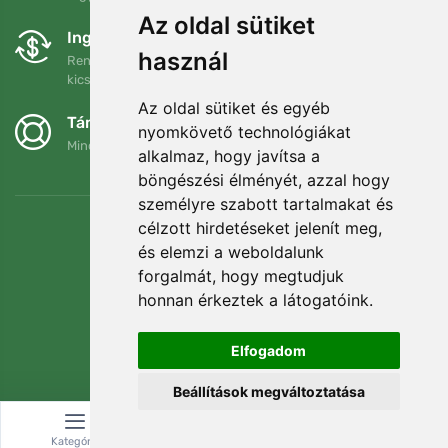
Az oldal sütiket
Ingyenes csere és visszaküldés
használ
Rendelését 90 napon belül bármikor visszaküldheti vagy
kicserélheti.
Az oldal sütiket és egyéb
Támogatjuk a Trees.org-ot
nyomkövető technológiákat
Minden megrendelésért ültetünk egy fát! Bővebben
Rólunk
.
alkalmaz, hogy javítsa a
böngészési élményét, azzal hogy
személyre szabott tartalmakat és
célzott hirdetéseket jelenít meg,
és elemzi a weboldalunk
forgalmát, hogy megtudjuk
honnan érkeztek a látogatóink.
Elfogadom
Beállítások megváltoztatása
© Topshelf s.r.o. Minden jog fenntartva.
Kategória
Keresés
Kosár