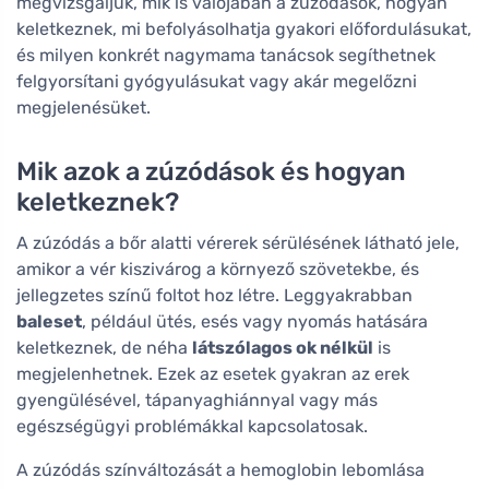
megvizsgáljuk, mik is valójában a zúzódások, hogyan
keletkeznek, mi befolyásolhatja gyakori előfordulásukat,
és milyen konkrét nagymama tanácsok segíthetnek
felgyorsítani gyógyulásukat vagy akár megelőzni
megjelenésüket.
Mik azok a zúzódások és hogyan
keletkeznek?
A zúzódás a bőr alatti vérerek sérülésének látható jele,
amikor a vér kiszivárog a környező szövetekbe, és
jellegzetes színű foltot hoz létre. Leggyakrabban
baleset
, például ütés, esés vagy nyomás hatására
keletkeznek, de néha
látszólagos ok nélkül
is
megjelenhetnek. Ezek az esetek gyakran az erek
gyengülésével, tápanyaghiánnyal vagy más
egészségügyi problémákkal kapcsolatosak.
A zúzódás színváltozását a hemoglobin lebomlása