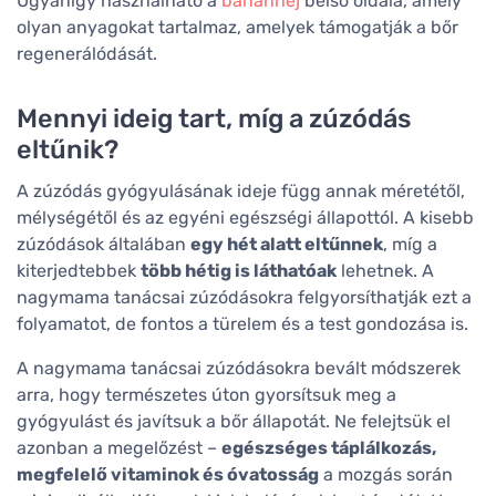
Ugyanígy használható a
banánhéj
belső oldala, amely
olyan anyagokat tartalmaz, amelyek támogatják a bőr
regenerálódását.
Mennyi ideig tart, míg a zúzódás
eltűnik?
A zúzódás gyógyulásának ideje függ annak méretétől,
mélységétől és az egyéni egészségi állapottól. A kisebb
zúzódások általában
egy hét alatt eltűnnek
, míg a
kiterjedtebbek
több hétig is láthatóak
lehetnek. A
nagymama tanácsai zúzódásokra felgyorsíthatják ezt a
folyamatot, de fontos a türelem és a test gondozása is.
A nagymama tanácsai zúzódásokra bevált módszerek
arra, hogy természetes úton gyorsítsuk meg a
gyógyulást és javítsuk a bőr állapotát. Ne felejtsük el
azonban a megelőzést –
egészséges táplálkozás,
megfelelő vitaminok és óvatosság
a mozgás során