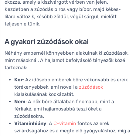
okozza, amely a kiszivárgott vérben van jelen.
Kezdetben a zúzódás piros vagy bíbor, majd kékes-
lilára változik, később zöldül, végül sárgul, mielőtt
teljesen eltűnik.
A gyakori zúzódások okai
Néhány embernél könnyebben alakulnak ki zúzódások,
mint másoknál. A hajlamot befolyásoló tényezők közé
tartoznak:
Kor
: Az idősebb emberek bőre vékonyabb és ereik
törékenyebbek, ami növeli a
zúzódások
kialakulásának kockázatát.
Nem
: A nők bőre általában finomabb, mint a
férfiaké, ami hajlamosabbá teszi őket a
zúzódásokra.
Vitaminhiány
: A
C-vitamin
fontos az erek
szilárdságához és a megfelelő gyógyuláshoz, míg a