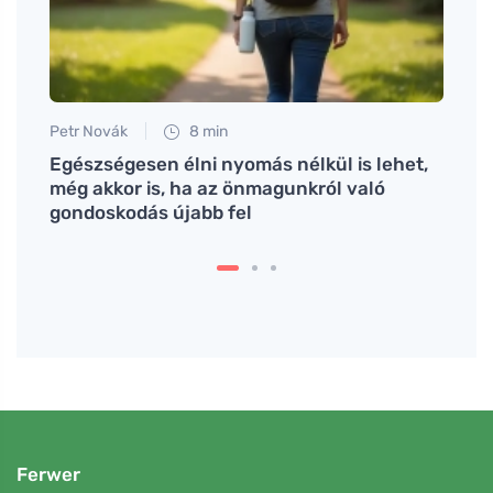
Petr Novák
8 min
Jan S
a
Egészségesen élni nyomás nélkül is lehet,
Hogy
még akkor is, ha az önmagunkról való
koles
gondoskodás újabb fel
egés
Ferwer