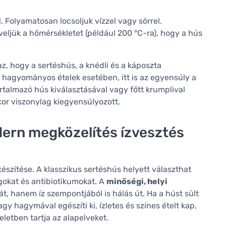
l. Folyamatosan locsoljuk vízzel vagy sörrel.
veljük a hőmérsékletet (például 200 °C-ra), hogy a hús
az, hogy a sertéshús, a knédli és a káposzta
agyományos ételek esetében, itt is az egyensúly a
artalmazó hús kiválasztásával vagy főtt krumplival
kkor viszonylag kiegyensúlyozott.
dern megközelítés ízvesztés
észítése. A klasszikus sertéshús helyett választhat
okat és antibiotikumokat. A
minőségi, helyi
 hanem íz szempontjából is hálás út. Ha a húst sült
agy hagymával egészíti ki, ízletes és színes ételt kap,
letben tartja az alapelveket.