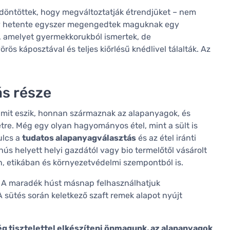
gy döntöttek, hogy megváltoztatják étrendjüket – nem
ogy hetente egyszer megengedtek maguknak egy
, amelyet gyermekkorukból ismertek, de
rös káposztával és teljes kiőrlésű knédlivel tálalták. Az
ás része
 mit eszik, honnan származnak az alapanyagok, és
tre. Még egy olyan hagyományos étel, mint a sült is
ulcs a
tudatos alapanyagválasztás
és az étel iránti
ús helyett helyi gazdától vagy bio termelőtől vásárolt
ben, etikában és környezetvédelmi szempontból is.
ő. A maradék húst másnap felhasználhatjuk
A sütés során keletkező szaft remek alapot nyújt
ég tisztelettel elkészíteni önmagunk, az alapanyagok