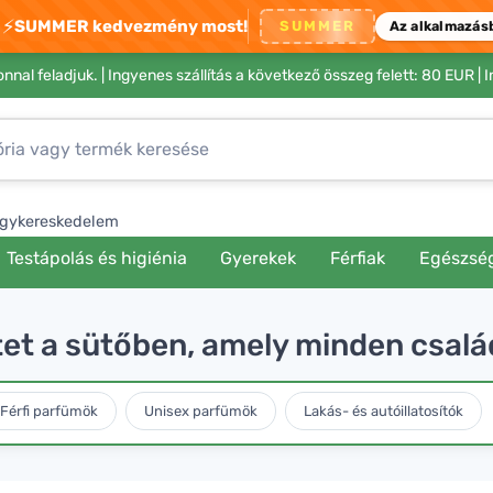
⚡
SUMMER kedvezmény most!
SUMMER
Az alkalmazás
nnal feladjuk. |
Ingyenes szállítás a következő összeg felett: 80 EUR
| 
gykereskedelem
Testápolás és higiénia
Gyerekek
Férfiak
Egészsé
et a sütőben, amely minden csalá
Férfi parfümök
Unisex parfümök
Lakás- és autóillatosítók