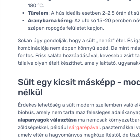
180 °C.
Türelem
: A hús ideális esetben 2–2,5 órán át sü
Aranybarna kéreg
: Az utolsó 15–20 percben nö
szépen ropogós felületet kapjon.
Sokan úgy gondolják, hogy a sült „nehéz" étel. És ig
kombinációja nem éppen könnyű ebéd. De mint más h
fontos. Friss saláta hozzáadásával, kevesebb zsírt t
tálalva olyan ételt készíthet, amely laktató, ugyana
Sült egy kicsit másképp - mo
nélkül
Érdekes lehetőség a sült modern szellemben való elk
biohús, amely nem tartalmaz felesleges adalékanyag
alapanyagok választása
ma nemcsak környezetbarát,
zöldségekkel, például
sárgarépával
, paszternákkal v
amely eltér a hagyományos megközelítéstől, de tiszte