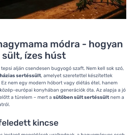
l nagymama módra - hogyan
 sült, ízes húst
a tepsi alján csendesen bugyogó szaft. Nem kell sok szó,
házias sertéssült
, amelyet szeretettel készítettek
. Ez nem egy modern hóbort vagy diétás étel, hanem
a közép-európai konyhában generációk óta. Az alapja a jó
lőtt a türelem – mert a
sütőben sült sertéssült
nem a
tról.
feledett kincse
k és instant megoldások uralkodnak, a hagyományos cseh