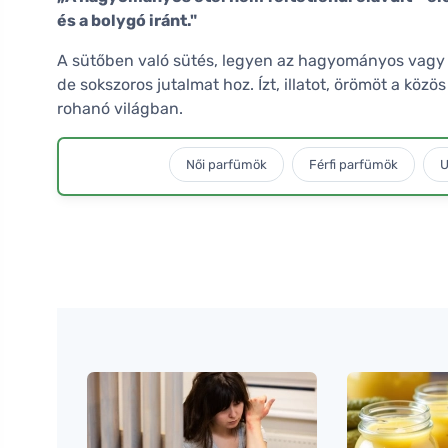
és a bolygó iránt."
A sütőben való sütés, legyen az hagyományos vagy l
de sokszoros jutalmat hoz. Ízt, illatot, örömöt a köz
rohanó világban.
Női parfümök
Férfi parfümök
U