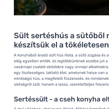
Sült sertéshús a sütőbő
készítsük el a tökéletesen
A konyhából áradó sült hús illata, a sütő zúgása és 
elég egyetlen emlék, és legtöbbünknek eszébe jut a
vasárnapi családi ebédekre vagy ünnepi alkalmakra
egy tisztességes, laktató étel, amelynek helye van 
minőségű hús, a megfelelő fűszerezés, és mindeneke
sietségről szól, hanem a lassú, szeretetteljes folyama
Sertéssült - a cseh konyha el
A mai világban, ahol gyors ételek, félkész terméke