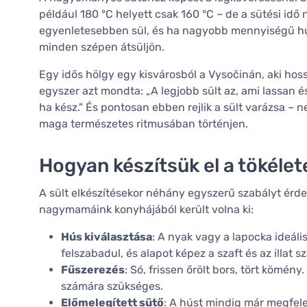
például 180 °C helyett csak 160 °C – de a sütési id
egyenletesebben sül, és ha nagyobb mennyiségű húst
minden szépen átsüljön.
Egy idős hölgy egy kisvárosból a Vysočinán, aki hoss
egyszer azt mondta: „A legjobb sült az, ami lassan é
ha kész." És pontosan ebben rejlik a sült varázsa –
maga természetes ritmusában történjen.
Hogyan készítsük el a tökélet
A sült elkészítésekor néhány egyszerű szabályt érd
nagymamáink konyhájából került volna ki:
Hús kiválasztása
: A nyak vagy a lapocka ideáli
felszabadul, és alapot képez a szaft és az illat s
Fűszerezés
: Só, frissen őrölt bors, tört kömény
számára szükséges.
Előmelegített sütő
: A húst mindig már megfele