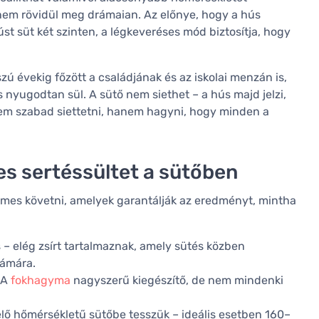
ő nem rövidül meg drámaian. Az előnye, hogy a hús
 süt két szinten, a légkeveréses mód biztosítja, hogy
zú évekig főzött a családjának és az iskolai menzán is,
s nyugodtan sül. A sütő nem siethet – a hús majd jelzi,
 nem szabad siettetni, hanem hagyni, hogy minden a
es sertéssültet a sütőben
emes követni, amelyek garantálják az eredményt, mintha
s – elég zsírt tartalmaznak, amely sütés közben
zámára.
. A
fokhagyma
nagyszerű kiegészítő, de nem mindenki
lő hőmérsékletű sütőbe tesszük – ideális esetben 160–