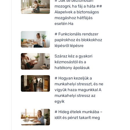
# Jak se beztonosan
mozogni, ha fáj a háta ##
Alapelvek a biztonságos
mozgáshoz hátfájás
esetén Ha
# Funkcionális rendszer
papírokhoz és blokkokhoz
lépésről lépésre
Száraz kéz a gyakori
kézmosástól és a
hatékony ápolásuk
# Hogyan kezeljük a
munkahelyi stresszt, és ne
vigyük haza magunkkal A
munkahelyi stressz az
egyik
# Hideg ételek munkába –
időt és pénzt takarít meg