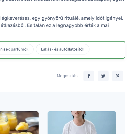
égkeveréses, egy gyönyörű rituálé, amely időt igényel,
ös étkezésből. És talán ez a legnagyobb érték a mai
nisex parfümök
Lakás- és autóillatosítók
Megosztás