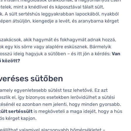
lek, mint a knédlivel és káposztával tálalt sült,
k. A sült sertéshús leggyakrabban lapockából, nyakból
zépen átsüljön, kiengedje a levét, és aranybarna kérget
k szakácsok, akik hagymát és fokhagymát adnak hozzá,
k egy kis sörre vagy alaplére esküsznek. Bármelyik
hosszú ideig hagyjuk a sütőben – és itt jön a kérdés:
Van
ő között?
veréses sütőben
amely egyenletesebb sütést tesz lehetővé. Ez azt
oszlik el, így bizonyos esetekben lerövidülhet a sütési
ítésénél ez azonban nem jelenti, hogy minden gyorsabb.
ült sertéssült
is megköveteli a maga idejét, hogy a hús
gós kérget kapjon.
állíthat valamivel alacsonyabb hőmérsékletet –