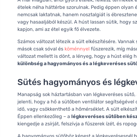
ételek néha háttérbe szorulnak. Pedig éppen olyan éte
nemcsak laktatnak, hanem nosztalgiát is ébresztene
vagy hasaaljából készül. A húst lassan sütik, hogy s
kapjon, ami az étel egyik fő élvezete.
Számos változat létezik a sült elkészítésére. Vanna
mások csak sóval és
köménnyel
fűszerezik, míg máso
változat mellett is dönt, a lényeg, hogy a húst elég 
különbség a hagyományos és a légkeveréses süt
Sütés hagyományos és légke
Manapság sok háztartásban van légkeveréses sütő, 
jelenti, hogy a hő a sütőben ventilátor segítségével 
idő, vagy csökkenthető a hőmérséklet. A sült elkész
Éppen ellenkezőleg – a
légkeveréses sütőben kész
kiengedje a zsírját, felszívja a fűszerek ízét, és ropo
A hagyományos sütőhöz képest a légkeverésesnél be