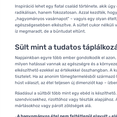
Inspiráció lehet egy fiatal család története, akik ú
radikálisan, hanem fokozatosan. Azzal kezdték, h
„hagyományos vasárnapot" – vagyis egy olyan ételt
egészségesebben elkészítve. A sültet cukor nélküli vö
íz megmaradt, de a bűntudat eltűnt.
Sült mint a tudatos táplálkoz
Napjainkban egyre több ember gondolkodik el azon,
milyen hatással vannak az egészségre és a környeze
elkészíthető ezekkel az értékekkel összhangban. A k
tisztelet. Ha az anonim tömegtermelésből származó h
húst választ, az étel teljesen új dimenziót kap – íz
Ráadásul a sültből több mint egy ebéd is készíthet
szendvicsekhez, rizottóhoz vagy tészták alapjához. 
mártásokhoz vagy párolt zöldségek alá.
„A hagyományos étel nem feltétlenül elavult – el