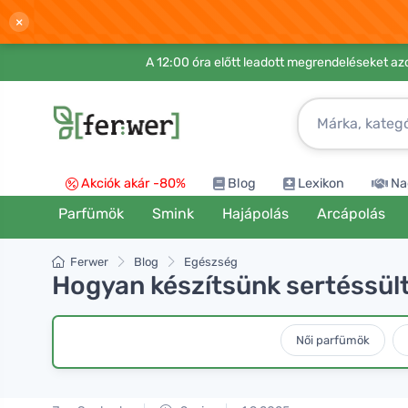
×
A 12:00 óra előtt leadott megrendeléseket azo
Akciók akár -80%
Blog
Lexikon
Na
Parfümök
Smink
Hajápolás
Arcápolás
Ferwer
Blog
Egészség
Hogyan készítsünk sertéssült
Női parfümök