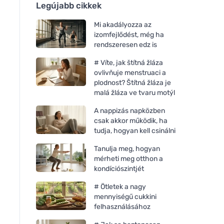
Legújabb cikkek
Mi akadályozza az
izomfejlődést, még ha
rendszeresen edz is
# Víte, jak štítná žláza
ovlivňuje menstruaci a
plodnost? Štítná žláza je
malá žláza ve tvaru motýl
A nappizás napközben
csak akkor működik, ha
tudja, hogyan kell csinálni
Tanulja meg, hogyan
mérheti meg otthon a
kondíciószintjét
# Ötletek a nagy
mennyiségű cukkini
felhasználásához