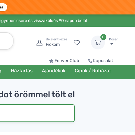
ba
Ingyenes csere és visszaküldés 90 napon belül
0
Bejelentkezés
Kosár
Fiókom
Ferwer Club
Kapcsolat
g
Háztartás
Ajándékok
Cipők / Ruházat
dot örömmel tölt el