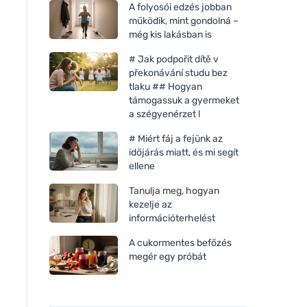
A folyosói edzés jobban
működik, mint gondolná –
még kis lakásban is
# Jak podpořit dítě v
překonávání studu bez
tlaku ## Hogyan
támogassuk a gyermeket
a szégyenérzet l
# Miért fáj a fejünk az
időjárás miatt, és mi segít
ellene
Tanulja meg, hogyan
kezelje az
információterhelést
A cukormentes befőzés
megér egy próbát