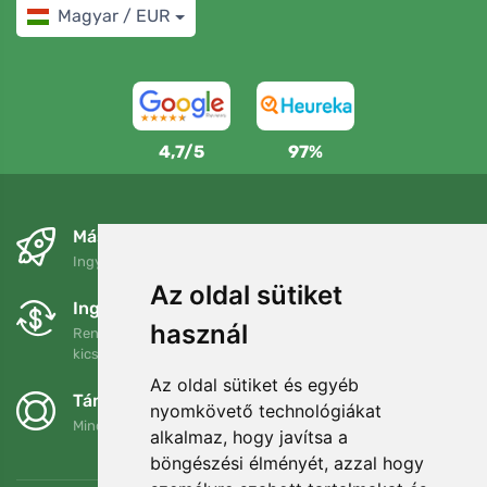
Magyar / EUR
4,7/5
97%
Másnapra és ingyenesen
Ingyenes szállítás a következő összeg felett: 80 EUR
Az oldal sütiket
Ingyenes csere és visszaküldés
használ
Rendelését 90 napon belül bármikor visszaküldheti vagy
kicserélheti.
Az oldal sütiket és egyéb
Támogatjuk a Trees.org-ot
nyomkövető technológiákat
Minden megrendelésért ültetünk egy fát! Bővebben
Rólunk
.
alkalmaz, hogy javítsa a
böngészési élményét, azzal hogy