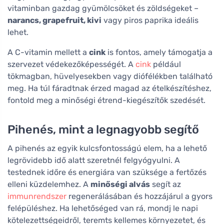
vitaminban gazdag gyümölcsöket és zöldségeket –
narancs, grapefruit, kivi
vagy piros paprika ideális
lehet.
A C-vitamin mellett a
cink
is fontos, amely támogatja a
szervezet védekezőképességét. A
cink
például
tökmagban, hüvelyesekben vagy diófélékben található
meg. Ha túl fáradtnak érzed magad az ételkészítéshez,
fontold meg a minőségi étrend-kiegészítők szedését.
Pihenés, mint a legnagyobb segítő
A pihenés az egyik kulcsfontosságú elem, ha a lehető
legrövidebb idő alatt szeretnél felgyógyulni. A
testednek időre és energiára van szüksége a fertőzés
elleni küzdelemhez. A
minőségi alvás
segít az
immunrendszer
regenerálásában és hozzájárul a gyors
felépüléshez. Ha lehetőséged van rá, mondj le napi
kötelezettségeidről, teremts kellemes környezetet, és