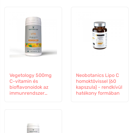
Vegetology 500mg
Neobotanics Lipo C
C-vitamin és
homoktövissel (60
bioflavonoidok az
kapszula) - rendkívül
immunrendszer
hatékony formában
támogatására, 60
kapszula