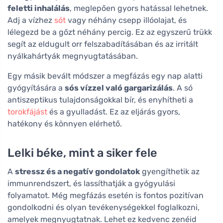
feletti inhalálás
, meglepően gyors hatással lehetnek.
Adj a vízhez
sót
vagy néhány csepp illóolajat, és
lélegezd be a gőzt néhány percig. Ez az egyszerű trükk
segít az eldugult orr felszabadításában és az irritált
nyálkahártyák megnyugtatásában.
Egy másik bevált módszer a megfázás egy nap alatti
gyógyítására a
sós vízzel való gargarizálás
. A só
antiszeptikus tulajdonságokkal bír, és enyhítheti a
torokfájást
és a gyulladást. Ez az eljárás gyors,
hatékony és könnyen elérhető.
Lelki béke, mint a siker fele
A
stressz és a negatív gondolatok
gyengíthetik az
immunrendszert, és lassíthatják a gyógyulási
folyamatot. Még megfázás esetén is fontos pozitívan
gondolkodni és olyan tevékenységekkel foglalkozni,
amelyek megnyugtatnak. Lehet ez kedvenc zenéid