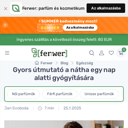
×
Ferwer: parfüm és kozmetikum
Az alkalmazásba
⚡
SUMMER kedvezmény most!
×
SUMMER
Az alkalmazásba
Ingyenes szállítás a következő összeg felett: 80 EUR
0
Ferwer
Blog
Egészség
Gyors útmutató a nátha egy nap
alatti gyógyítására
Női parfümök
Férfi parfümök
Unisex parfümök
L
Jan Svoboda
7 min
25.1.2025