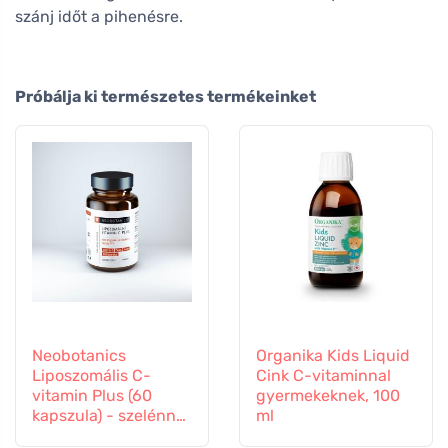
szánj időt a pihenésre.
Próbálja ki természetes termékeinket
Neobotanics
Organika Kids Liquid
Liposzomális C-
Cink C-vitaminnal
vitamin Plus (60
gyermekeknek, 100
kapszula) - szelénnel
ml
és cinkkel