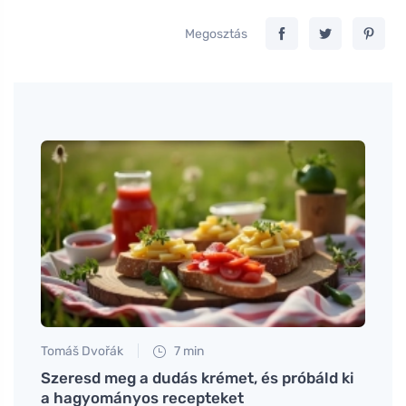
Megosztás
Tomáš Dvořák
7 min
Petr N
Szeresd meg a dudás krémet, és próbáld ki
Miért
a hagyományos recepteket
diétá