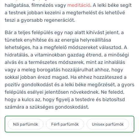
hallgatása, filmnézés vagy
meditáció
. A lelki béke segít
a testnek jobban kezelni a megterhelést és lehetővé
teszi a gyorsabb regenerációt.
Bár a teljes felépülés egy nap alatt kihívást jelent, a
tünetek enyhítése és az energia helyreállítása
lehetséges, ha a megfelelő módszereket választod. A
hidratálás, a vitaminokban gazdag étrend, a minőségi
alvás és a természetes módszerek, mint az inhalálás
vagy a meleg borogatás hozzájárulhat ahhoz, hogy
sokkal jobban érezd magad. Ha ehhez hozzáteszed a
pozitív gondolkodást és a lelki béke megőrzését, a gyors
felépülés esélyei jelentősen növekednek. Ne feledd,
hogy a kulcs az, hogy figyelj a testedre és biztosítsd
számára a szükséges gondoskodást.
Női parfümök
Férfi parfümök
Unisex parfümök
L