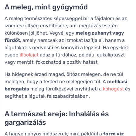
A meleg, mint gyógymód
A meleg természetes képességgel bír a fájdalom és az
izomfeszültség enyhítésére, ami megfázás esetén
különösen jól jöhet. Vegyél egy
meleg zuhanyt vagy
fürdőt
, amely nemcsak az izmokat lazítja el, hanem a
légutakat is nedvesíti és könnyíti a légzést. Ha egy-két
csepp
illóolajat
adsz a fürdőhöz, például eukaliptuszt
vagy mentát, fokozhatod a pozitív hatást.
Ha hidegnek érzed magad, öltözz melegen, de ne túl
melegen, hogy a tested ne melegedjen túl. A
mellkasi
borogatás
meleg törülközővel enyhítheti a
köhögést
és
segíthet a légutak felszabadításában.
A természet ereje: Inhalálás és
gargarizálás
A hagyományos módszerek, mint például a
forró víz