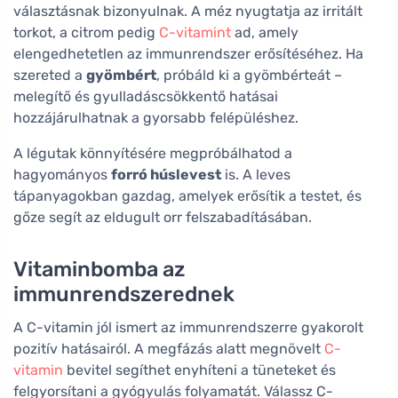
választásnak bizonyulnak. A méz nyugtatja az irritált
torkot, a citrom pedig
C-vitamint
ad, amely
elengedhetetlen az immunrendszer erősítéséhez. Ha
szereted a
gyömbért
, próbáld ki a gyömbérteát –
melegítő és gyulladáscsökkentő hatásai
hozzájárulhatnak a gyorsabb felépüléshez.
A légutak könnyítésére megpróbálhatod a
hagyományos
forró húslevest
is. A leves
tápanyagokban gazdag, amelyek erősítik a testet, és
gőze segít az eldugult orr felszabadításában.
Vitaminbomba az
immunrendszerednek
A C-vitamin jól ismert az immunrendszerre gyakorolt
pozitív hatásairól. A megfázás alatt megnövelt
C-
vitamin
bevitel segíthet enyhíteni a tüneteket és
felgyorsítani a gyógyulás folyamatát. Válassz C-