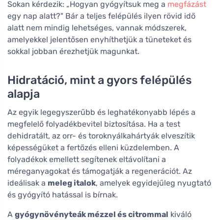
Sokan kérdezik: „Hogyan gyógyítsuk meg a
megfázást
egy nap alatt?" Bár a teljes felépülés ilyen rövid idő
alatt nem mindig lehetséges, vannak módszerek,
amelyekkel jelentősen enyhíthetjük a tüneteket és
sokkal jobban érezhetjük magunkat.
Hidratáció, mint a gyors felépülés
alapja
Az egyik legegyszerűbb és leghatékonyabb lépés a
megfelelő folyadékbevitel biztosítása. Ha a test
dehidratált, az orr- és toroknyálkahártyák elveszítik
képességüket a fertőzés elleni küzdelemben. A
folyadékok emellett segítenek eltávolítani a
méreganyagokat és támogatják a regenerációt. Az
ideálisak a
meleg italok
, amelyek egyidejűleg nyugtató
és gyógyító hatással is bírnak.
A
gyógynövényteák mézzel és citrommal
kiváló