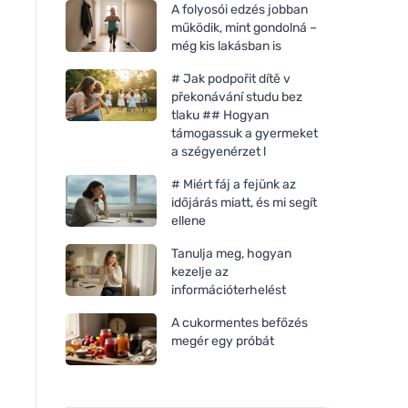
A folyosói edzés jobban
működik, mint gondolná –
még kis lakásban is
# Jak podpořit dítě v
překonávání studu bez
tlaku ## Hogyan
támogassuk a gyermeket
a szégyenérzet l
# Miért fáj a fejünk az
időjárás miatt, és mi segít
ellene
Tanulja meg, hogyan
kezelje az
információterhelést
A cukormentes befőzés
megér egy próbát