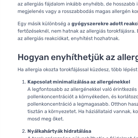
az allergiás fájdalom inkább enyhébb, de hosszabb ide
megjelenés vagy a rosszabbodás magas allergén ko
Egy másik különbség a
gyógyszerekre adott reakc
fertőzéseknél, nem hatnak az allergiás torokfájásra.
az allergiás reakciókat, enyhítést hozhatnak.
Hogyan enyhíthetjük az aller
Ha allergia okozta torokfájással küzdesz, több lépé
Kapcsolat minimalizálása az allergénekkel
A legfontosabb az allergénekkel való érintkezés
pollenkoncentrációt a környékeden, és korlátoz
pollenkoncentráció a legmagasabb. Otthon haszná
tisztán a környezetet. Ha háziállataid vannak, 
mosd meg őket.
Nyálkahártyák hidratálása