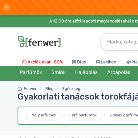
×
A 12:00 óra előtt leadott megrendeléseket azo
Akciók akár -80%
Blog
Lexikon
Na
Parfümök
Smink
Hajápolás
Arcápolás
Ferwer
Blog
Egészség
Gyakorlati tanácsok torokfájá
Női parfümök
Férfi parfümök
Unisex parfüm