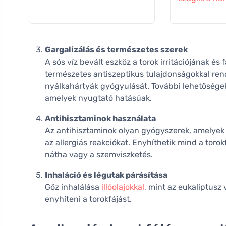
Gargalizálás és természetes szerek
A sós víz bevált eszköz a torok irritációjának és
természetes antiszeptikus tulajdonságokkal ren
nyálkahártyák gyógyulását. További lehetőségek
amelyek nyugtató hatásúak.
Antihisztaminok használata
Az antihisztaminok olyan gyógyszerek, amelyek bl
az allergiás reakciókat. Enyhíthetik mind a torok
nátha vagy a szemviszketés.
Inhaláció és légutak párásítása
Gőz inhalálása
illóolajokkal
, mint az eukaliptusz
enyhíteni a torokfájást.