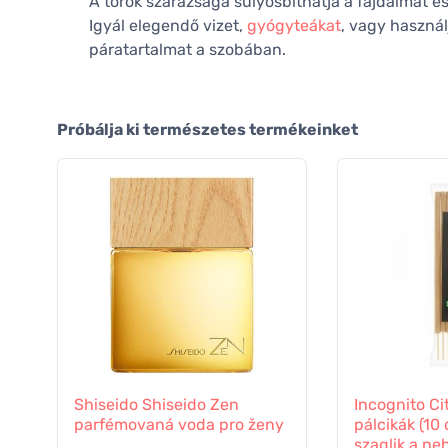
A torok szárazsága súlyosbíthatja a fájdalmat és 
Igyál elegendő vizet,
gyógyteákat
, vagy használ
páratartalmat a szobában.
Próbálja ki természetes termékeinket
Shiseido Shiseido Zen
Incognito Ci
parfémovaná voda pro ženy
pálcikák (10
szaglik a ne