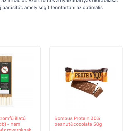
az irritációt. Ezért fontos a nyálkahártyák hidratálása.
j párásítót, amely segít fenntartani az optimális
tromfű illatú
Bombus Protein 30%
 db) - nem
peanut&cocolate 50g
héz rovaroknak