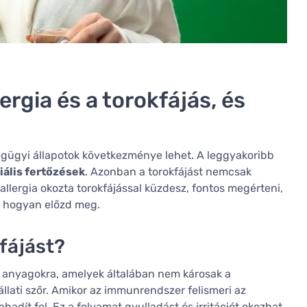
rgia és a torokfájás, és
égügyi állapotok következménye lehet. A leggyakoribb
iális fertőzések
. Azonban a torokfájást nemcsak
a allergia okozta torokfájással küzdesz, fontos megérteni,
s hogyan előzd meg.
kfájást?
n anyagokra, amelyek általában nem károsak a
 állati szőr. Amikor az immunrendszer felismeri az
abadít fel. Ez a folyamat gyulladást és irritációt okozhat