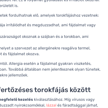
rületét is.
etek fordulhatnak elő, amelyek torokfájáshoz vezetnek:
ája irritálódhat és megduzzadhat, ami fájdalmat vagy
szárazságot okoznak a szájban és a torokban, ami
melyet a szervezet az allergénekre reagálva termel,
ót és fájdalmat okozva.
omtól. Allergia esetén a fájdalmat gyakran viszketés,
kban. Továbbá általában nem jelentkeznek olyan tünetek,
ekre jellemzőek.
 fertőzéses torokfájás között
egfelelő kezelés
kiválasztásához. Míg vírusos vagy
, duzzadt nyirokcsomókkal,
lázzal
és fáradtsággal járhat,