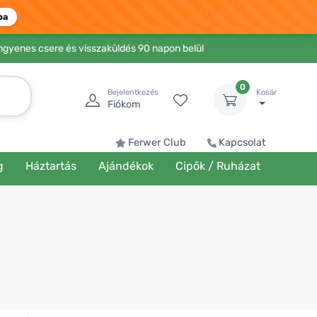
ba
Ingyenes csere és visszaküldés 90 napon belül
0
Bejelentkezés
Kosár
Fiókom
Ferwer Club
Kapcsolat
g
Háztartás
Ajándékok
Cipők / Ruházat