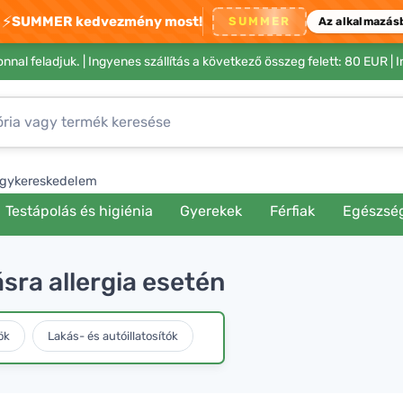
⚡
SUMMER kedvezmény most!
SUMMER
Az alkalmazás
nnal feladjuk. |
Ingyenes szállítás a következő összeg felett: 80 EUR
| 
gykereskedelem
Testápolás és higiénia
Gyerekek
Férfiak
Egészsé
sra allergia esetén
ök
Lakás- és autóillatosítók