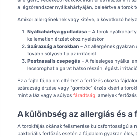
a légzőrendszer nyálkahártyáján, beleértve a torok te
Amikor allergéneknek vagy kitéve, a következő helyz
Nyálkahártya gyulladása
– A torok nyálkahárty
kellemetlen érzést okoz nyeléskor.
Szárazság a torokban
– Az allergének gyakran 
tovább súlyosbítja az irritációt.
Postnasalis csepegés
– A felesleges nyálka, a
lecsoroghat a garat hátsó részén, égést, irritáci
Ez a fajta fájdalom eltérhet a fertőzés okozta fájdal
szárazság érzése vagy "gombóc" érzés kíséri a toro
mint a láz vagy a súlyos
fáradtság
, amelyek fertőzés
A különbség az allergiás és a
A torokfájás okának felismerése kulcsfontosságú a
m
bakteriális fertőzés esetén a fájdalom gyakran éles