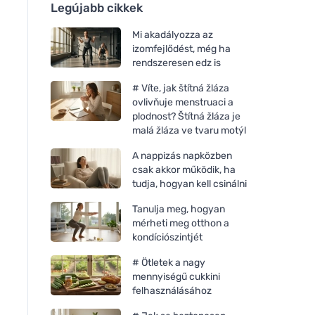
Legújabb cikkek
Mi akadályozza az
izomfejlődést, még ha
rendszeresen edz is
# Víte, jak štítná žláza
ovlivňuje menstruaci a
plodnost? Štítná žláza je
malá žláza ve tvaru motýl
A nappizás napközben
csak akkor működik, ha
tudja, hogyan kell csinálni
Tanulja meg, hogyan
mérheti meg otthon a
kondíciószintjét
# Ötletek a nagy
mennyiségű cukkini
felhasználásához