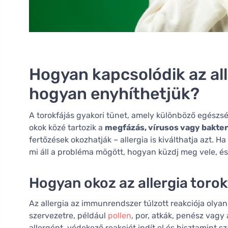
Hogyan kapcsolódik az alle
hogyan enyhíthetjük?
A torokfájás gyakori tünet, amely különböző egészs
okok közé tartozik a
megfázás, vírusos vagy bakter
fertőzések okozhatják – allergia is kiválthatja azt. H
mi áll a probléma mögött, hogyan küzdj meg vele, é
Hogyan okoz az allergia toro
Az allergia az immunrendszer túlzott reakciója olya
szervezetre, például
pollen
, por, atkák, penész vagy
allergént, védekező reakciót indít el és hisztamint sz