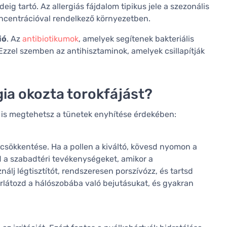
ig tartó. Az allergiás fájdalom tipikus jele a szezonális
ncentrációval rendelkező környezetben.
ió
. Az
antibiotikumok
, amelyek segítenek bakteriális
 Ezzel szemben az antihisztaminok, amelyek csillapítják
gia okozta torokfájást?
st is megtehetsz a tünetek enyhítése érdekében:
 csökkentése. Ha a pollen a kiváltó, kövesd nyomon a
d a szabadtéri tevékenységeket, amikor a
lj légtisztítót, rendszeresen porszívózz, és tartsd
korlátozd a hálószobába való bejutásukat, és gyakran