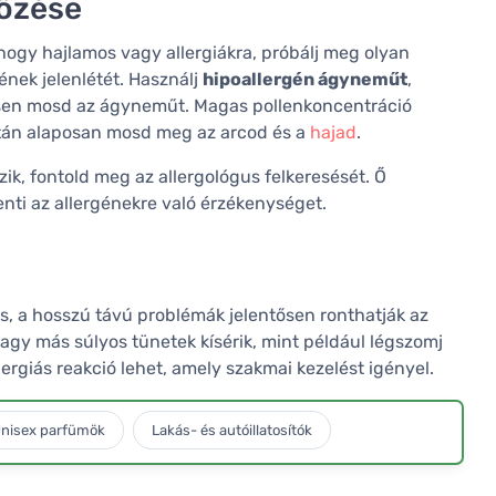
lőzése
hogy hajlamos vagy allergiákra, próbálj meg olyan
gének jelenlétét. Használj
hipoallergén ágyneműt
,
resen mosd az ágyneműt. Magas pollenkoncentráció
után alaposan mosd meg az arcod és a
hajad
.
zik, fontold meg az allergológus felkeresését. Ő
nti az allergénekre való érzékenységet.
es, a hosszú távú problémák jelentősen ronthatják az
vagy más súlyos tünetek kísérik, mint például légszomj
lergiás reakció lehet, amely szakmai kezelést igényel.
nisex parfümök
Lakás- és autóillatosítók