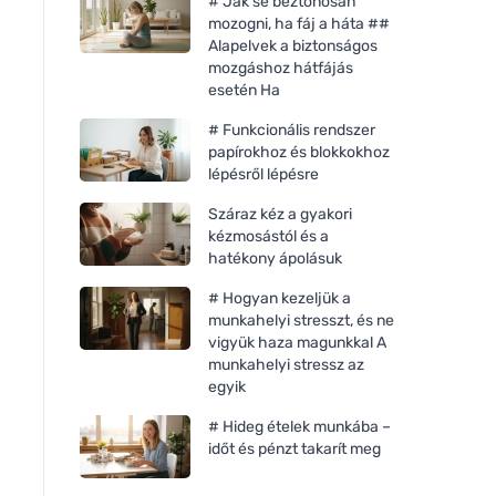
# Jak se beztonosan
mozogni, ha fáj a háta ##
Alapelvek a biztonságos
mozgáshoz hátfájás
esetén Ha
# Funkcionális rendszer
papírokhoz és blokkokhoz
lépésről lépésre
Száraz kéz a gyakori
kézmosástól és a
hatékony ápolásuk
# Hogyan kezeljük a
munkahelyi stresszt, és ne
vigyük haza magunkkal A
munkahelyi stressz az
egyik
# Hideg ételek munkába –
időt és pénzt takarít meg