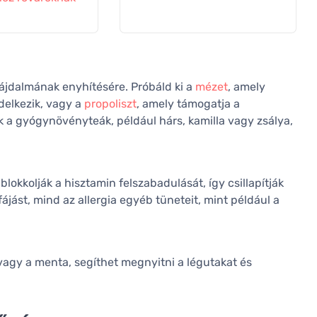
 fájdalmának enyhítésére. Próbáld ki a
mézet
, amely
delkezik, vagy a
propoliszt
, amely támogatja a
 a gyógynövényteák, például hárs, kamilla vagy zsálya,
okkolják a hisztamin felszabadulását, így csillapítják
fájást, mind az allergia egyéb tüneteit, mint például a
 vagy a menta, segíthet megnyitni a légutakat és