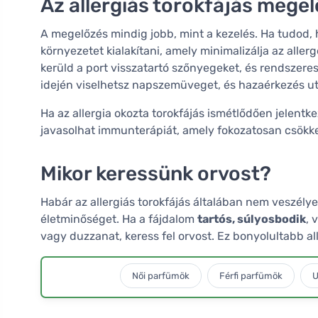
Az allergiás torokfájás mege
A megelőzés mindig jobb, mint a kezelés. Ha tudod, 
környezetet kialakítani, amely minimalizálja az aller
kerüld a port visszatartó szőnyegeket, és rendsze
idején viselhetsz napszemüveget, és hazaérkezés 
Ha az allergia okozta torokfájás ismétlődően jelentke
javasolhat immunterápiát, amely fokozatosan csökke
Mikor keressünk orvost?
Habár az allergiás torokfájás általában nem veszély
életminőséget. Ha a fájdalom
tartós, súlyosbodik
, 
vagy duzzanat, keress fel orvost. Ez bonyolultabb al
Női parfümök
Férfi parfümök
U